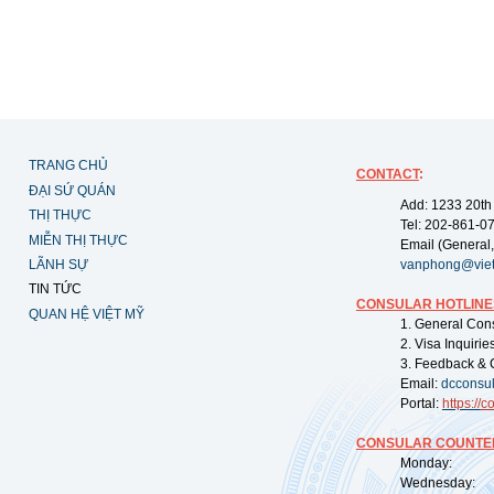
TRANG CHỦ
CONTACT
:
ĐẠI SỨ QUÁN
Add: 1233 20th
THỊ THỰC
Tel: 202-861-0
MIỄN THỊ THỰC
Email (General,
LÃNH SỰ
vanphong@vie
TIN TỨC
CONSULAR HOTLINE
QUAN HỆ VIỆT MỸ
1. General Con
2. Visa Inquiri
3. Feedback & 
Email:
dcconsu
Portal:
https://
co
CONSULAR COUNTER
Monday: 09:
Wednesday: 0