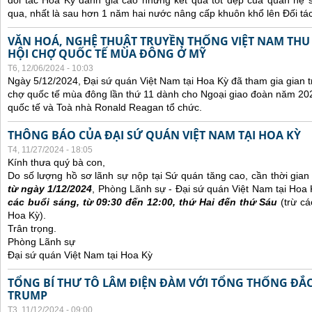
đối tác Hoa Kỳ đánh giá cao những kết quả tốt đẹp của quan hệ
qua, nhất là sau hơn 1 năm hai nước nâng cấp khuôn khổ lên Đối tác
VĂN HOÁ, NGHỆ THUẬT TRUYỀN THỐNG VIỆT NAM THU
HỘI CHỢ QUỐC TẾ MÙA ĐÔNG Ở MỸ
T6, 12/06/2024 - 10:03
Ngày 5/12/2024, Đại sứ quán Việt Nam tại Hoa Kỳ đã tham gia gian t
chợ quốc tế mùa đông lần thứ 11 dành cho Ngoại giao đoàn năm 20
quốc tế và Toà nhà Ronald Reagan tổ chức.
THÔNG BÁO CỦA ĐẠI SỨ QUÁN VIỆT NAM TẠI HOA KỲ
T4, 11/27/2024 - 18:05
Kính thưa quý bà con,
Do số lượng hồ sơ lãnh sự nộp tại Sứ quán tăng cao, cần thời gian đ
từ ngày 1/12/2024
, Phòng Lãnh sự - Đại sứ quán Việt Nam tại Hoa
các buổi sáng, từ 09:30 đến 12:00, thứ Hai đến thứ Sáu
(trừ cá
Hoa Kỳ).
Trân trọng.
Phòng Lãnh sự
Đại sứ quán Việt Nam tại Hoa Kỳ
TỔNG BÍ THƯ TÔ LÂM ĐIỆN ĐÀM VỚI TỔNG THỐNG ĐẮ
TRUMP
T3, 11/12/2024 - 09:00