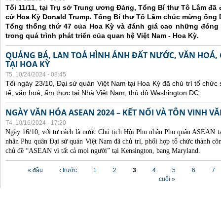
Tối 11/11, tại Trụ sở Trung ương Đảng, Tổng Bí thư Tô Lâm đã
cử Hoa Kỳ Donald Trump. Tổng Bí thư Tô Lâm chúc mừng ông 
Tổng thống thứ 47 của Hoa Kỳ và đánh giá cao những đóng
trong quá trình phát triển của quan hệ Việt Nam - Hoa Kỳ.
QUẢNG BÁ, LAN TOẢ HÌNH ẢNH ĐẤT NƯỚC, VĂN HOÁ,
TẠI HOA KỲ
T5, 10/24/2024 - 08:45
Tối ngày 23/10, Đại sứ quán Việt Nam tại Hoa Kỳ đã chủ trì tổ chức
tế, văn hoá, ẩm thực tại Nhà Việt Nam, thủ đô Washington DC.
NGÀY VĂN HÓA ASEAN 2024 – KẾT NỐI VÀ TÔN VINH 
T4, 10/16/2024 - 17:20
Ngày 16/10, với tư cách là nước Chủ tịch Hội Phu nhân Phu quân ASEAN 
nhân Phu quân Đại sứ quán Việt Nam đã chủ trì, phối hợp tổ chức thành
chủ đề “ASEAN vì tất cả mọi người” tại Kensington, bang Maryland.
Các trang
« đầu
‹ trước
1
2
3
4
5
6
7
cuối »