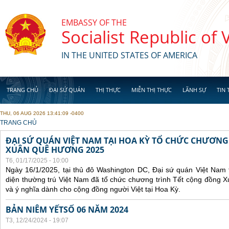
Skip to main content
EMBASSY OF THE
Socialist Republic of
IN THE UNITED STATES OF AMERICA
TRANG CHỦ
ĐẠI SỨ QUÁN
THỊ THỰC
MIỄN THỊ THỰC
LÃNH SỰ
TIN 
THU, 06 AUG 2026 13:41:09 -0400
YOU ARE HERE
TRANG CHỦ
ĐẠI SỨ QUÁN VIỆT NAM TẠI HOA KỲ TỔ CHỨC CHƯƠNG
XUÂN QUÊ HƯƠNG 2025
T6, 01/17/2025 - 10:00
Ngày 16/1/2025, tại thủ đô Washington DC, Đại sứ quán Việt Nam 
diện thường trú Việt Nam đã tổ chức chương trình Tết cộng đồng 
và ý nghĩa dành cho cộng đồng người Việt tại Hoa Kỳ.
BẢN NIÊM YẾTSỐ 06 NĂM 2024
T3, 12/24/2024 - 19:07