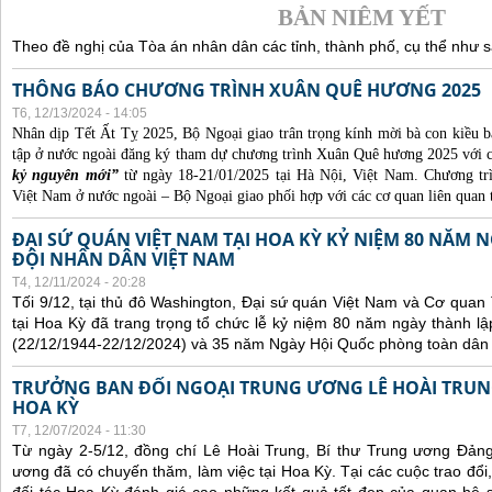
BẢN NIÊM YẾT
Theo đề nghị của Tòa án nhân dân các tỉnh, thành phố, cụ thể như s
THÔNG BÁO CHƯƠNG TRÌNH XUÂN QUÊ HƯƠNG 2025
T6, 12/13/2024 - 14:05
Nhân dịp Tết Ất Tỵ 2025, Bộ Ngoại giao trân trọng kính mời bà con kiều b
tập ở nước ngoài đăng ký tham dự chương trình Xuân Quê hương 2025 với 
kỷ nguyên mới”
từ ngày 18-21/01/2025 tại Hà Nội, Việt Nam. Chương t
Việt Nam ở nước ngoài – Bộ Ngoại giao phối hợp với các cơ quan liên quan 
ĐẠI SỨ QUÁN VIỆT NAM TẠI HOA KỲ KỶ NIỆM 80 NĂM
ĐỘI NHÂN DÂN VIỆT NAM
T4, 12/11/2024 - 20:28
Tối 9/12, tại thủ đô Washington, Đại sứ quán Việt Nam và Cơ qua
tại Hoa Kỳ đã trang trọng tổ chức lễ kỷ niệm 80 năm ngày thành 
(22/12/1944-22/12/2024) và 35 năm Ngày Hội Quốc phòng toàn dân 
TRƯỞNG BAN ĐỐI NGOẠI TRUNG ƯƠNG LÊ HOÀI TRUNG
HOA KỲ
T7, 12/07/2024 - 11:30
Từ ngày 2-5/12, đồng chí Lê Hoài Trung, Bí thư Trung ương Đản
ương đã có chuyến thăm, làm việc tại Hoa Kỳ. Tại các cuộc trao đổi