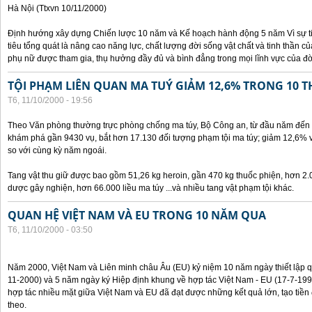
Hà Nội (Ttxvn 10/11/2000)
Định hướng xây dựng Chiến lược 10 năm và Kế hoạch hành động 5 năm Vì sự t
tiêu tổng quát là nâng cao năng lực, chất lượng đời sống vật chất và tinh thần 
phụ nữ được tham gia, thụ hưởng đầy đủ và bình đẳng trong mọi lĩnh vực của đờ
TỘI PHẠM LIÊN QUAN MA TUÝ GIẢM 12,6% TRONG 10 
T6, 11/10/2000 - 19:56
Theo Văn phòng thường trực phòng chống ma túy, Bộ Công an, từ đầu năm đến 
khám phá gần 9430 vụ, bắt hơn 17.130 đối tượng phạm tội ma túy; giảm 12,6% 
so với cùng kỳ năm ngoái.
Tang vật thu giữ được bao gồm 51,26 kg heroin, gần 470 kg thuốc phiện, hơn 2.
dược gây nghiện, hơn 66.000 liều ma túy ...và nhiều tang vật phạm tội khác.
QUAN HỆ VIỆT NAM VÀ EU TRONG 10 NĂM QUA
T6, 11/10/2000 - 03:50
Năm 2000, Việt Nam và Liên minh châu Âu (EU) kỷ niệm 10 năm ngày thiết lập q
11-2000) và 5 năm ngày ký Hiệp định khung về hợp tác Việt Nam - EU (17-7-199
hợp tác nhiều mặt giữa Việt Nam và EU đã đạt được những kết quả lớn, tạo tiền 
theo.