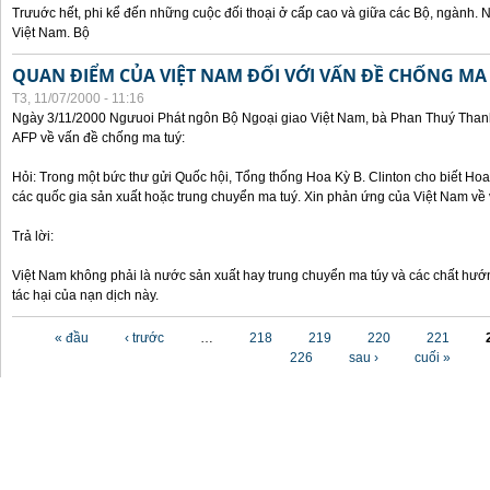
Trưuớc hết, phi kể đến những cuộc đối thoại ở cấp cao và giữa các Bộ, ngành. 
Việt Nam. Bộ
QUAN ĐIỂM CỦA VIỆT NAM ĐỐI VỚI VẤN ĐỀ CHỐNG MA
T3, 11/07/2000 - 11:16
Ngày 3/11/2000 Ngưuoi Phát ngôn Bộ Ngoại giao Việt Nam, bà Phan Thuý Thanh 
AFP về vấn đề chống ma tuý:
Hỏi: Trong một bức thư gửi Quốc hội, Tổng thống Hoa Kỳ B. Clinton cho biết Hoa 
các quốc gia sản xuất hoặc trung chuyển ma tuý. Xin phản ứng của Việt Nam về 
Trả lời:
Việt Nam không phải là nước sản xuất hay trung chuyển ma túy và các chất hướ
tác hại của nạn dịch này.
Các trang
« đầu
‹ trước
…
218
219
220
221
226
sau ›
cuối »