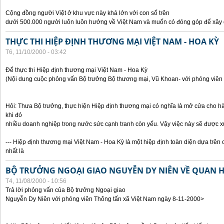
Cộng đồng người Việt ở khu vực này khá lớn với con số trên
dưới 500.000 người luôn luôn hướng về Việt Nam và muốn có đóng góp để xây
THỰC THI HIỆP ĐỊNH THƯƠNG MẠI VIỆT NAM - HOA KỲ
T6, 11/10/2000 - 03:42
Để thực thi Hiệp định thương mại Việt Nam - Hoa Kỳ
(Nội dung cuộc phỏng vấn Bộ trưởng Bộ thương mại, Vũ Khoan- với phóng viên 
Hỏi: Thưa Bộ trưởng, thực hiện Hiệp định thương mại có nghĩa là mở cửa cho h
khi đó
nhiều doanh nghiệp trong nước sức cạnh tranh còn yếu. Vậy việc này sẽ được x
--- Hiệp định thương mại Việt Nam - Hoa Kỳ là một hiệp định toàn diện dựa trên 
nhất là
BỘ TRƯỞNG NGOẠI GIAO NGUYỄN DY NIÊN VỀ QUAN HỆ
T4, 11/08/2000 - 10:56
Trả lời phỏng vấn của Bộ trưởng Ngoại giao
Nguyễn Dy Niên với phóng viên Thông tấn xã Việt Nam ngày 8-11-2000>