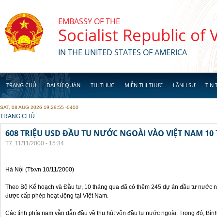
Skip to main content
EMBASSY OF THE
Socialist Republic of
IN THE UNITED STATES OF AMERICA
TRANG CHỦ
ĐẠI SỨ QUÁN
THỊ THỰC
MIỄN THỊ THỰC
LÃNH SỰ
TIN 
SAT, 08 AUG 2026 19:29:55 -0400
YOU ARE HERE
TRANG CHỦ
608 TRIỆU USD ĐẦU TU NƯỚC NGOÀI VÀO VIỆT NAM 1
T7, 11/11/2000 - 15:34
Hà Nội (Ttxvn 10/11/2000)
Theo Bộ Kế hoạch và Đầu tư, 10 tháng qua đã có thêm 245 dự án đầu tư nước ng
được cấp phép hoạt động tại Việt Nam.
Các tỉnh phía nam vẫn dẫn đầu về thu hút vốn đầu tư nước ngoài. Trong đó, Bì