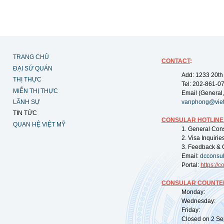
TRANG CHỦ
CONTACT
:
ĐẠI SỨ QUÁN
Add: 1233 20th
THỊ THỰC
Tel: 202-861-0
MIỄN THỊ THỰC
Email (General,
LÃNH SỰ
vanphong@vie
TIN TỨC
CONSULAR HOTLINE
QUAN HỆ VIỆT MỸ
1. General Con
2. Visa Inquiri
3. Feedback & 
Email:
dcconsu
Portal:
https://
co
CONSULAR COUNTER
Monday: 09:
Wednesday: 0
Friday: 09:
Closed on 2 Sep