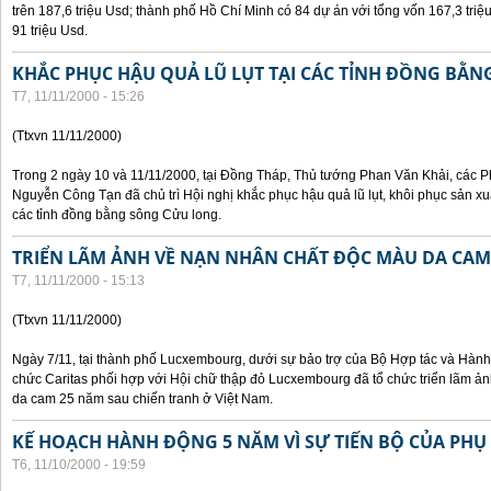
trên 187,6 triệu Usd; thành phố Hồ Chí Minh có 84 dự án với tổng vốn 167,3 triệ
91 triệu Usd.
KHẮC PHỤC HẬU QUẢ LŨ LỤT TẠI CÁC TỈNH ĐỒNG BẰ
T7, 11/11/2000 - 15:26
(Ttxvn 11/11/2000)
Trong 2 ngày 10 và 11/11/2000, tại Đồng Tháp, Thủ tướng Phan Văn Khải, các
Nguyễn Công Tạn đã chủ trì Hội nghị khắc phục hậu quả lũ lụt, khôi phục sản xu
các tỉnh đồng bằng sông Cửu long.
TRIỂN LÃM ẢNH VỀ NẠN NHÂN CHẤT ĐỘC MÀU DA CAM
T7, 11/11/2000 - 15:13
(Ttxvn 11/11/2000)
Ngày 7/11, tại thành phố Lucxembourg, dưới sự bảo trợ của Bộ Hợp tác và Hà
chức Caritas phối hợp với Hội chữ thập đỏ Lucxembourg đã tổ chức triển lãm 
da cam 25 năm sau chiến tranh ở Việt Nam.
KẾ HOẠCH HÀNH ĐỘNG 5 NĂM VÌ SỰ TIẾN BỘ CỦA PHỤ
T6, 11/10/2000 - 19:59