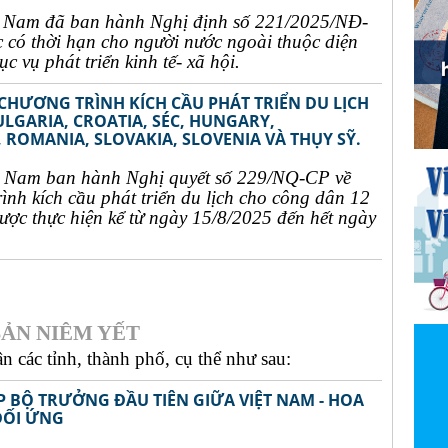
t Nam đã ban hành Nghị định số 221/2025/NĐ-
c có thời hạn cho người nước ngoài thuộc diện
c vụ phát triển kinh tế- xã hội.
 CHƯƠNG TRÌNH KÍCH CẦU PHÁT TRIỂN DU LỊCH
ULGARIA, CROATIA, SÉC, HUNGARY,
 ROMANIA, SLOVAKIA, SLOVENIA VÀ THỤY SỸ.
t Nam ban hành Nghị quyết số 229/NQ-CP về
rình kích cầu phát triển du lịch cho công dân 12
ợc thực hiện kể từ ngày 15/8/2025 đến hết ngày
ẢN NIÊM YẾT
 các tỉnh, thành phố, cụ thể như sau:
P BỘ TRƯỞNG ĐẦU TIÊN GIỮA VIỆT NAM - HOA
ĐỐI ỨNG