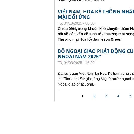
phương Việt Nam và Hoa Kỳ.
VIỆT NAM, HOA KỲ THỐNG NH
MẠI ĐỐI ỨNG
T5, 04/10/2025 - 08:30
Chiều 09/4, trong khuôn khổ chuyến thăm Ho
đổi về các vấn đề kinh tế - thương mại so
Thương mại Hoa Kỳ Jamieson Greer.
BỘ NGOẠI GIAO PHÁT ĐỘNG CUỘC
NGOÀI NĂM 2025”
T3, 04/08/2025 - 16:30
Đại sứ quán Việt Nam tại Hoa Kỳ trân trọng th
thi “Tìm kiếm Sứ giả tiếng Việt ở nước ngoà
Ngoại giao phát động.
Các trang
1
2
3
4
5