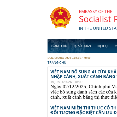
Skip to main content
EMBASSY OF THE
Socialist
IN THE UNITED STA
TRANG CHỦ
ĐẠI SỨ QUÁN
THỊ THỰC
M
SUN, 09 AUG 2026 04:54:27 -0400
YOU ARE HERE
TRANG CHỦ
VIỆT NAM BỔ SUNG 41 CỬA KH
NHẬP CẢNH, XUẤT CẢNH BẰNG TH
T5, 05/14/2026 - 18:00
Ngày 02/12/2025, Chính phủ Vi
việc bổ sung danh sách các cửa 
cảnh, xuất cảnh bằng thị thực điện
VIỆT NAM MIỄN THỊ THỰC CÓ 
ĐỐI TƯỢNG ĐẶC BIỆT CẦN ƯU ĐÃ