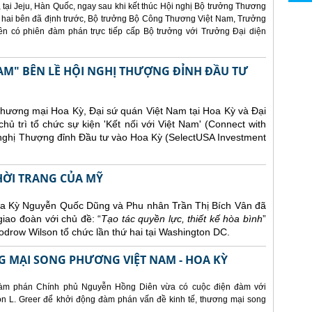
 tại Jeju, Hàn Quốc, ngay sau khi kết thúc Hội nghị Bộ trưởng Thương
 hai bên đã định trước, Bộ trưởng Bộ Công Thương Việt Nam, Trưởng
 có phiên đàm phán trực tiếp cấp Bộ trưởng với Trưởng Đại diện
AM" BÊN LỀ HỘI NGHỊ THƯỢNG ĐỈNH ĐẦU TƯ
Thương mại Hoa Kỳ, Đại sứ quán Việt Nam tại Hoa Kỳ và Đại
ủ trì tổ chức sự kiện 'Kết nối với Việt Nam' (Connect with
 nghị Thượng đỉnh Đầu tư vào Hoa Kỳ (SelectUSA Investment
THỜI TRANG CỦA MỸ
Hoa Kỳ Nguyễn Quốc Dũng và Phu nhân Trần Thị Bích Vân đã
giao đoàn với chủ đề: “
Tạo tác quyền lực, thiết kế hòa bình
”
drow Wilson tổ chức lần thứ hai tại Washington DC.
 MẠI SONG PHƯƠNG VIỆT NAM - HOA KỲ
àm phán Chính phủ Nguyễn Hồng Diên vừa có cuộc điện đàm với
 L. Greer để khởi động đàm phán vấn đề kinh tế, thương mại song