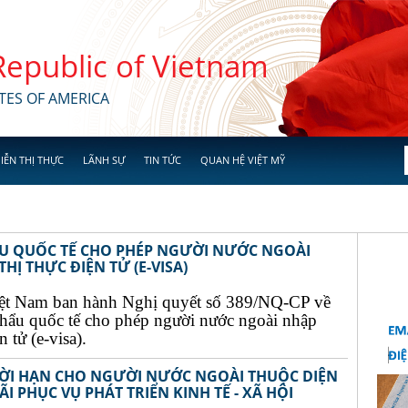
 Republic of Vietnam
TES OF AMERICA
IỄN THỊ THỰC
LÃNH SỰ
TIN TỨC
QUAN HỆ VIỆT MỸ
ẨU QUỐC TẾ CHO PHÉP NGƯỜI NƯỚC NGOÀI
Ị THỰC ĐIỆN TỬ (E-VISA)
ệt Nam ban hành Nghị quyết số 389/NQ-CP về
khẩu quốc tế cho phép người nước ngoài nhập
 tử (e-visa).
THỜI HẠN CHO NGƯỜI NƯỚC NGOÀI THUỘC DIỆN
I PHỤC VỤ PHÁT TRIỂN KINH TẾ - XÃ HỘI