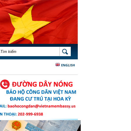
BIỂU MẪU TÌM KIẾM
TÌM KIẾM
ENGLISH