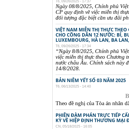
T6, 09/26/2025 - 17:37
Ngày 08/8/2025, Chính phủ Việ
CP quy định về việc miễn thị thự
đối tượng đặc biệt cần ưu đãi phụ
VIỆT NAM MIỄN THỊ THỰC THEO
CHO CÔNG DÂN 12 NƯỚC: BỈ, B
LUXEMBOURG, HÀ LAN, BA LAN,
T6, 09/26/2025 - 17:34
“Ngày 8/8/2025, Chính phủ Việ
việc miễn thị thực theo Chương t
nước châu Âu. Chính sách này đư
14/8/2028.
BẢN NIÊM YẾT SỐ 03 NĂM 2025
T6, 06/13/2025 - 14:40
B
Theo đề nghị của Tòa án nhân dân
PHIÊN ĐÀM PHÁN TRỰC TIẾP CẤ
KỲ VỀ HIỆP ĐỊNH THƯƠNG MẠI 
CN, 05/18/2025 - 16:05