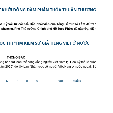
ẤT KHỞI ĐỘNG ĐÀM PHÁN THỎA THUẬN THƯƠNG
a Kỳ với tư cách là Đặc phái viên của Tổng Bí thư Tô Lâm để trao
ng phương, Phó Thủ tướng Chính phủ Hồ Đức Phớc đã gặp Đại diện
 THI “TÌM KIẾM SỨ GIẢ TIẾNG VIỆT Ở NƯỚC
THÔNG BÁO
ông báo tới toàn thể cộng đồng người Việt Nam tại Hoa Kỳ thể lệ cuộc
i năm 2025” do Ủy ban Nhà nước về người Việt Nam ở nước ngoài, Bộ
6
7
8
9
…
sau ›
cuối »