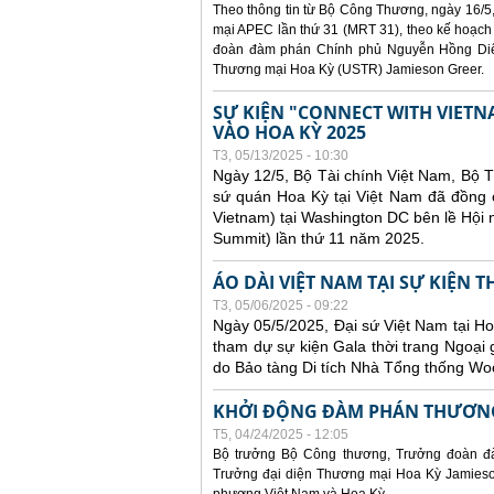
Theo thông tin từ Bộ Công Thương, ngày 16/5,
mại APEC lần thứ 31 (MRT 31), theo kế hoạch
đoàn đàm phán Chính phủ Nguyễn Hồng Diên
Thương mại Hoa Kỳ (USTR) Jamieson Greer.
SỰ KIỆN "CONNECT WITH VIETN
VÀO HOA KỲ 2025
T3, 05/13/2025 - 10:30
Ngày 12/5, Bộ Tài chính Việt Nam, Bộ 
sứ quán Hoa Kỳ tại Việt Nam đã đồng ch
Vietnam) tại Washington DC bên lề Hội
Summit) lần thứ 11 năm 2025.
ÁO DÀI VIỆT NAM TẠI SỰ KIỆN 
T3, 05/06/2025 - 09:22
Ngày 05/5/2025, Đại sứ Việt Nam tại 
tham dự sự kiện Gala thời trang Ngoại 
do Bảo tàng Di tích Nhà Tổng thống Woo
KHỞI ĐỘNG ĐÀM PHÁN THƯƠNG
T5, 04/24/2025 - 12:05
Bộ trưởng Bộ Công thương, Trưởng đoàn đ
Trưởng đại diện Thương mại Hoa Kỳ Jamieson