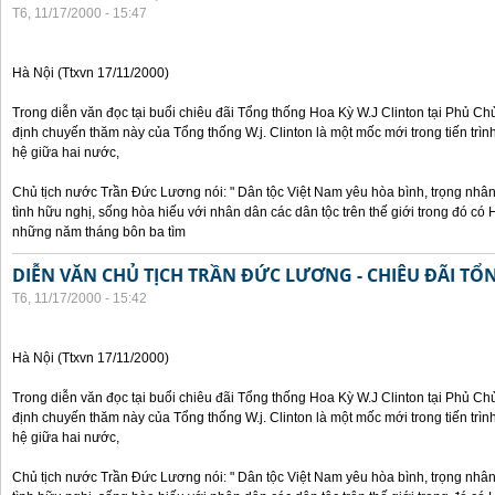
T6, 11/17/2000 - 15:47
Hà Nội (Ttxvn 17/11/2000)
Trong diễn văn đọc tại buổi chiêu đãi Tổng thống Hoa Kỳ W.J Clinton tại Phủ Chủ
định chuyến thăm này của Tổng thống W.j. Clinton là một mốc mới trong tiến trì
hệ giữa hai nước,
Chủ tịch nước Trần Đức Lương nói: " Dân tộc Việt Nam yêu hòa bình, trọng nh
tình hữu nghị, sống hòa hiếu với nhân dân các dân tộc trên thế giới trong đó c
những năm tháng bôn ba tìm
DIỄN VĂN CHỦ TỊCH TRẦN ĐỨC LƯƠNG - CHIÊU ĐÃI T
T6, 11/17/2000 - 15:42
Hà Nội (Ttxvn 17/11/2000)
Trong diễn văn đọc tại buổi chiêu đãi Tổng thống Hoa Kỳ W.J Clinton tại Phủ Chủ
định chuyến thăm này của Tổng thống W.j. Clinton là một mốc mới trong tiến trì
hệ giữa hai nước,
Chủ tịch nước Trần Đức Lương nói: " Dân tộc Việt Nam yêu hòa bình, trọng nh