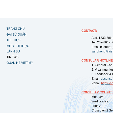
TRANG CHỦ
CONTACT
:
ĐẠI SỨ QUÁN
Add: 1233 20th
THỊ THỰC
Tel: 202-861-0
MIỄN THỊ THỰC
Email (General,
LÃNH SỰ
vanphong@vie
TIN TỨC
CONSULAR HOTLINE
QUAN HỆ VIỆT MỸ
1. General Con
2. Visa Inquiri
3. Feedback & 
Email:
dcconsu
Portal:
https://
co
CONSULAR COUNTER
Monday: 09:
Wednesday: 0
Friday: 09:
Closed on 2 Sep