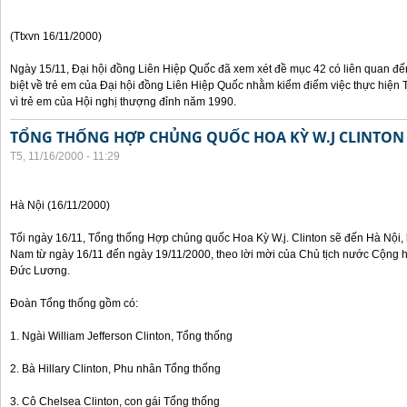
(Ttxvn 16/11/2000)
Ngày 15/11, Đại hội đồng Liên Hiệp Quốc đã xem xét đề mục 42 có liên quan đế
biệt về trẻ em của Đại hội đồng Liên Hiệp Quốc nhằm kiểm điểm việc thực hiện
vì trẻ em của Hội nghị thượng đỉnh năm 1990.
TỔNG THỐNG HỢP CHỦNG QUỐC HOA KỲ W.J CLINTON
T5, 11/16/2000 - 11:29
Hà Nội (16/11/2000)
Tối ngày 16/11, Tổng thống Hợp chủng quốc Hoa Kỳ W.j. Clinton sẽ đến Hà Nội, 
Nam từ ngày 16/11 đến ngày 19/11/2000, theo lời mời của Chủ tịch nước Cộng 
Đức Lương.
Đoàn Tổng thống gồm có:
1. Ngài William Jefferson Clinton, Tổng thống
2. Bà Hillary Clinton, Phu nhân Tổng thống
3. Cô Chelsea Clinton, con gái Tổng thống