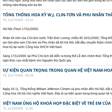
tình hữu nghị, sống hòa hiếu với nhân dân các dân tộc trên thế giới trong đó c
những năm tháng bôn ba tìm
TỔNG THỐNG HOA KỲ W.J. CLIN-TƠN VÀ PHU NHÂN TH
T6, 11/17/2000 - 15:31
Hà Nội (Ttxvn 17/11/2000)
Nhận lời mời của Chủ tịch nước Trần Đức Lương, chiều tối 16/11/2000, Tổng t
am Giơ-phe-sơn Clin-tơn và Phu nhân đã tới Hà Nội, bắt đầu chuyến thăm chính
Hoa Kỳ tại nước Cộng hòa XHCN Việt Nam.
Sáng 17/11/2000, tại Phủ Chủ tịch đã diễn ra trọng thể Lễ đón chính thức Tổng 
nghi thức cao nhất dành cho Nguyên thủ Quốc gia.
SỰ KIỆN QUAN TRỌNG TRONG QUAN HỆ VIỆT NAM-HOA
T6, 11/17/2000 - 00:29
Ngày 16-11, Tổng thống William Jefferson Clintơn và phu nhân đến Hà Nội, bắt
Cộng hòa Xã hội chủ nghĩa Việt Nam. Đây là sự kiện quan trọng trong quan hệ V
VIỆT NAM ỦNG HỘ KHOÁ HỌP ĐẶC BIỆT VỀ TRẺ EM CỦA
T5, 11/16/2000 - 11:56