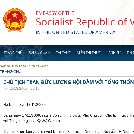
Skip to main content
EMBASSY OF THE
Socialist Republic of
IN THE UNITED STATES OF AMERICA
TRANG CHỦ
ĐẠI SỨ QUÁN
THỊ THỰC
MIỄN THỊ THỰC
LÃNH SỰ
TIN 
SAT, 08 AUG 2026 18:58:39 -0400
YOU ARE HERE
TRANG CHỦ
CHỦ TỊCH TRẦN ĐỨC LƯƠNG HỘI ĐÀM VỚI TỔNG THỐN
T7, 11/18/2000 - 20:12
Hà Nội (Ttxvn 17/11/2000)
Sáng ngày 17/11/2000, sau lễ đón chính thức tại Phủ Chủ tịch, Chủ tịch nước 
với Tổng thống Hoa Kỳ W.J.Clinton.
Tham dự hội đàm về phía Việt Nam có: Bộ trưởng Ngoại giao Nguyễn Dy Niên,