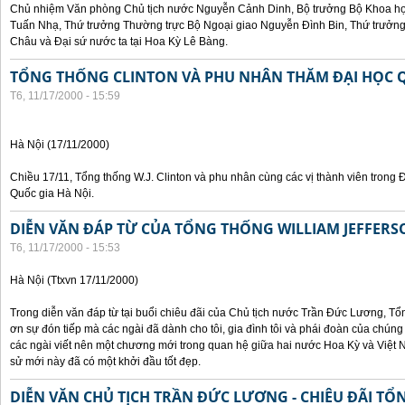
Chủ nhiệm Văn phòng Chủ tịch nước Nguyễn Cảnh Dinh, Bộ trưởng Bộ Khoa họ
Tuấn Nhạ, Thứ trưởng Thường trực Bộ Ngoại giao Nguyễn Đình Bin, Thứ trưở
Châu và Đại sứ nước ta tại Hoa Kỳ Lê Bàng.
TỔNG THỐNG CLINTON VÀ PHU NHÂN THĂM ĐẠI HỌC Q
T6, 11/17/2000 - 15:59
Hà Nội (17/11/2000)
Chiều 17/11, Tổng thống W.J. Clinton và phu nhân cùng các vị thành viên trong 
Quốc gia Hà Nội.
DIỄN VĂN ĐÁP TỪ CỦA TỔNG THỐNG WILLIAM JEFFERS
T6, 11/17/2000 - 15:53
Hà Nội (Ttxvn 17/11/2000)
Trong diễn văn đáp từ tại buổi chiêu đãi của Chủ tịch nước Trần Đức Lương, Tổn
ơn sự đón tiếp mà các ngài đã dành cho tôi, gia đình tôi và phái đoàn của chúng
các ngài viết nên một chương mới trong quan hệ giữa hai nước Hoa Kỳ và Việt N
sử mới này đã có một khởi đầu tốt đẹp.
DIỄN VĂN CHỦ TỊCH TRẦN ĐỨC LƯƠNG - CHIÊU ĐÃI T