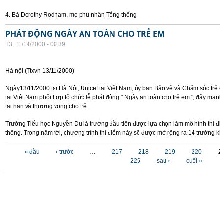
4. Bà Dorothy Rodham, mẹ phu nhân Tổng thống
PHÁT ĐỘNG NGÀY AN TOÀN CHO TRẺ EM
T3, 11/14/2000 - 00:39
Hà nội (Ttxvn 13/11/2000)
Ngày13/11/2000 tại Hà Nội, Unicef tại Việt Nam, ủy ban Bảo vệ và Chăm sóc tr
tại Việt Nam phối hợp tổ chức lễ phát động " Ngày an toàn cho trẻ em ", đẩy mạ
tai nạn và thương vong cho trẻ.
Trường Tiểu học Nguyễn Du là trường đầu tiên được lựa chọn làm mô hình thí đ
thông. Trong năm tới, chương trình thí điểm này sẽ được mở rộng ra 14 trường k
Các trang
« đầu
‹ trước
…
217
218
219
220
225
sau ›
cuối »