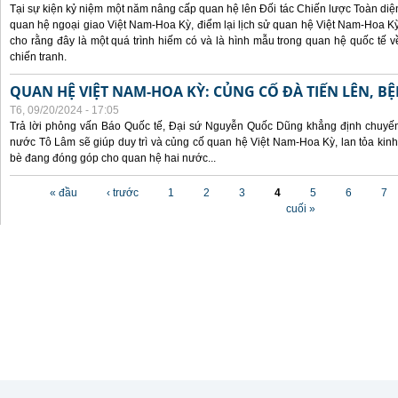
Tại sự kiện kỷ niệm một năm nâng cấp quan hệ lên Đối tác Chiến lược Toàn diện
quan hệ ngoại giao Việt Nam-Hoa Kỳ, điểm lại lịch sử quan hệ Việt Nam-Hoa Kỳ
cho rằng đây là một quá trình hiếm có và là hình mẫu trong quan hệ quốc tế
chiến tranh.
QUAN HỆ VIỆT NAM-HOA KỲ: CỦNG CỐ ĐÀ TIẾN LÊN, B
T6, 09/20/2024 - 17:05
Trả lời phỏng vấn Báo Quốc tế, Đại sứ Nguyễn Quốc Dũng khẳng định chuyến 
nước Tô Lâm sẽ giúp duy trì và củng cố quan hệ Việt Nam-Hoa Kỳ, lan tỏa kinh
bè đang đóng góp cho quan hệ hai nước...
Các trang
« đầu
‹ trước
1
2
3
4
5
6
7
cuối »