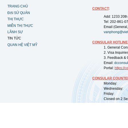
TRANG CHỦ
CONTACT
:
ĐẠI SỨ QUÁN
Add: 1233 20th
THỊ THỰC
Tel: 202-861-0
MIỄN THỊ THỰC
Email (General,
LÃNH SỰ
vanphong@vie
TIN TỨC
CONSULAR HOTLINE
QUAN HỆ VIỆT MỸ
1. General Con
2. Visa Inquiri
3. Feedback & 
Email:
dcconsu
Portal:
https://
co
CONSULAR COUNTER
Monday: 09:
Wednesday: 0
Friday: 09:
Closed on 2 Sep