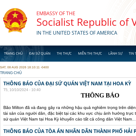
Skip to main content
EMBASSY OF THE
Socialist Republic of
IN THE UNITED STATES OF AMERICA
TRANG CHỦ
ĐẠI SỨ QUÁN
THỊ THỰC
MIỄN THỊ THỰC
LÃNH SỰ
TIN 
SAT, 08 AUG 2026 18:10:11 -0400
YOU ARE HERE
TRANG CHỦ
THÔNG BÁO CỦA ĐẠI SỨ QUÁN VIỆT NAM TẠI HOA KỲ
T5, 10/10/2024 - 10:40
THÔNG BÁO
Bão Milton đã và đang gây ra những hậu quả nghiêm trọng trên diện
tài sản của người dân, đặc biệt tại các khu vực chịu ảnh hưởng trực 
sứ quán Việt Nam tại Hoa Kỳ khuyến cáo tất cả công dân Việt Nam...
THÔNG BÁO CỦA TÒA ÁN NHÂN DÂN THÀNH PHỐ HẢI