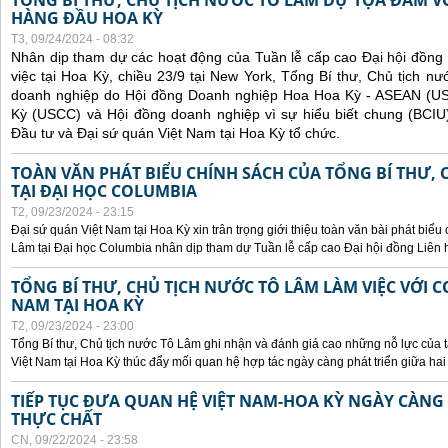
TỔNG BÍ THƯ, CHỦ TỊCH NƯỚC TÔ LÂM DỰ TỌA ĐÀM V
HÀNG ĐẦU HOA KỲ
T3, 09/24/2024 - 08:32
Nhân dịp tham dự các hoạt động của Tuần lễ cấp cao Đại hội đồng
việc tại Hoa Kỳ, chiều 23/9 tại New York, Tổng Bí thư, Chủ tịch 
doanh nghiệp do Hội đồng Doanh nghiệp Hoa Hoa Kỳ - ASEAN (
Kỳ (USCC) và Hội đồng doanh nghiệp vì sự hiểu biết chung (BCIU
Đầu tư và Đại sứ quán Việt Nam tại Hoa Kỳ tổ chức.
TOÀN VĂN PHÁT BIỂU CHÍNH SÁCH CỦA TỔNG BÍ THƯ, 
TẠI ĐẠI HỌC COLUMBIA
T2, 09/23/2024 - 23:15
Đại sứ quán Việt Nam tại Hoa Kỳ xin trân trọng giới thiệu toàn văn bài phát biểu
Lâm tại Đại học Columbia nhân dịp tham dự Tuần lễ cấp cao Đại hội đồng Liên
TỔNG BÍ THƯ, CHỦ TỊCH NƯỚC TÔ LÂM LÀM VIỆC VỚI C
NAM TẠI HOA KỲ
T2, 09/23/2024 - 23:00
Tổng Bí thư, Chủ tịch nước Tô Lâm ghi nhận và đánh giá cao những nỗ lực của t
Việt Nam tại Hoa Kỳ thúc đẩy mối quan hệ hợp tác ngày càng phát triển giữa hai
TIẾP TỤC ĐƯA QUAN HỆ VIỆT NAM-HOA KỲ NGÀY CÀNG 
THỰC CHẤT
CN, 09/22/2024 - 23:58