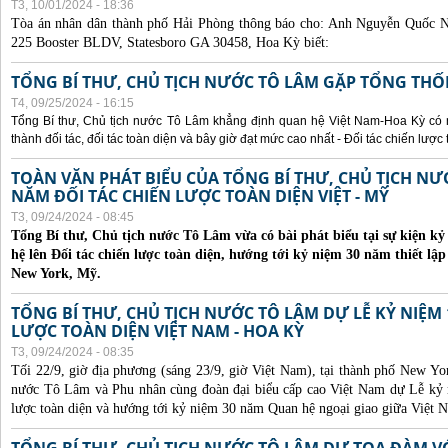
T3, 10/01/2024 - 18:36
Tòa án nhân dân thành phố Hải Phòng thông báo cho:
Anh Nguyễn Quốc Ng
225 Booster BLDV, Statesboro GA 30458, Hoa Kỳ biết:
TỔNG BÍ THƯ, CHỦ TỊCH NƯỚC TÔ LÂM GẶP TỔNG THỐ
T4, 09/25/2024 - 16:15
Tổng Bí thư, Chủ tịch nước Tô Lâm khẳng định quan hệ Việt Nam-Hoa Kỳ có nhi
thành đối tác, đối tác toàn diện và bây giờ đạt mức cao nhất - Đối tác chiến lược 
TOÀN VĂN PHÁT BIỂU CỦA TỔNG BÍ THƯ, CHỦ TỊCH N
NĂM ĐỐI TÁC CHIẾN LƯỢC TOÀN DIỆN VIỆT - MỸ
T3, 09/24/2024 - 08:45
Tổng Bí thư, Chủ tịch nước Tô Lâm vừa có bài phát biểu tại sự kiện 
hệ lên Đối tác chiến lược toàn diện, hướng tới kỷ niệm 30 năm thiết lập
New York, Mỹ.
TỔNG BÍ THƯ, CHỦ TỊCH NƯỚC TÔ LÂM DỰ LỄ KỶ NIỆM 
LƯỢC TOÀN DIỆN VIỆT NAM - HOA KỲ
T3, 09/24/2024 - 08:35
Tối 22/9, giờ địa phương (sáng 23/9, giờ Việt Nam), tại thành phố New Yo
nước Tô Lâm và Phu nhân cùng đoàn đại biểu cấp cao Việt Nam dự Lễ kỷ 
lược toàn diện và hướng tới kỷ niệm 30 năm Quan hệ ngoại giao giữa Việt