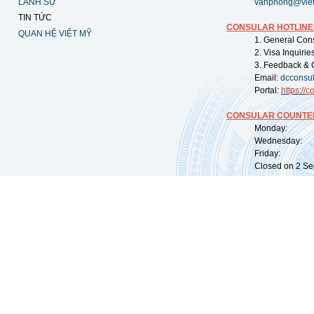
LÃNH SỰ
vanphong@vie
TIN TỨC
CONSULAR HOTLINE
QUAN HỆ VIỆT MỸ
1. General Con
2. Visa Inquiri
3. Feedback & 
Email:
dcconsu
Portal:
https://
co
CONSULAR COUNTER
Monday: 09:
Wednesday: 0
Friday: 09:
Closed on 2 Sep