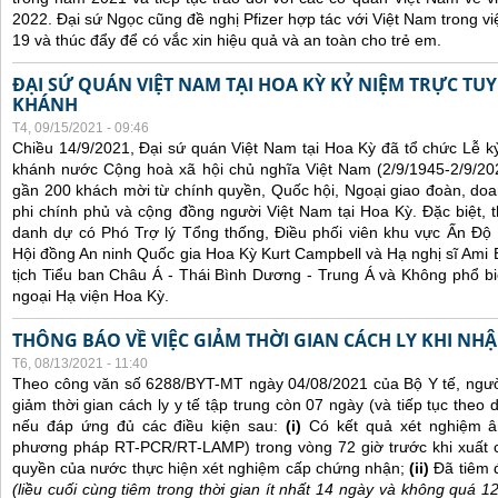
2022. Đại sứ Ngọc cũng đề nghị Pfizer hợp tác với Việt Nam trong việ
19 và thúc đẩy để có vắc xin hiệu quả và an toàn cho trẻ em.
ĐẠI SỨ QUÁN VIỆT NAM TẠI HOA KỲ KỶ NIỆM TRỰC TU
KHÁNH
T4, 09/15/2021 - 09:46
Chiều 14/9/2021, Đại sứ quán Việt Nam tại Hoa Kỳ đã tổ chức Lễ 
khánh nước Cộng hoà xã hội chủ nghĩa Việt Nam (2/9/1945-2/9/202
gần 200 khách mời từ chính quyền, Quốc hội, Ngoại giao đoàn, doan
phi chính phủ và cộng đồng người Việt Nam tại Hoa Kỳ. Đặc biệt,
danh dự có Phó Trợ lý Tổng thống, Điều phối viên khu vực Ấn Đ
Hội đồng An ninh Quốc gia Hoa Kỳ Kurt Campbell và Hạ nghị sĩ Ami B
tịch Tiểu ban Châu Á - Thái Bình Dương - Trung Á và Không phổ bi
ngoại Hạ viện Hoa Kỳ.
THÔNG BÁO VỀ VIỆC GIẢM THỜI GIAN CÁCH LY KHI NH
T6, 08/13/2021 - 11:40
Theo công văn số 6288/BYT-MT ngày 04/08/2021 của Bộ Y tế, ngư
giảm thời gian cách ly y tế tập trung còn 07 ngày (và tiếp tục theo d
nếu đáp ứng đủ các điều kiện sau:
(i)
Có kết quả xét nghiệm â
phương pháp RT-PCR/RT-LAMP) trong vòng 72 giờ trước khi xuất 
quyền của nước thực hiện xét nghiệm cấp chứng nhận;
(ii)
Đã tiêm 
(liều cuối cùng tiêm trong thời gian ít nhất 14 ngày và không quá 1