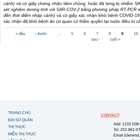
cảnh)
và có giấy chứng nhận tiêm chủng; hoặc đã từng bị nhiễm 
xét nghiệm dương tính với SAR-COV-2 bằng phương pháp RT-PCR m
đến thời điểm nhập cảnh)
và có giấy xác nhận khỏi bệnh COVID-19
xác nhận đã khỏi bệnh do cơ quan có thẩm quyền tại nước điều trị c
Các trang
« đầu
‹ trước
…
5
6
7
8
9
10
sau ›
cuối »
TRANG CHỦ
CONTACT
:
ĐẠI SỨ QUÁN
Add: 1233 20th
THỊ THỰC
Tel: 202-861-0
MIỄN THỊ THỰC
Email (General,