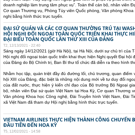
doanh nghiệp làm trung tâm phục vụ”.
Toàn thể cán bộ, nhân viên Đạ
Cơ quan Thương vụ, Phòng Tùy viên Quốc phòng, Văn phòng Khoa 
nghị bằng hình thức trực tuyến.
ĐẠI SỨ QUÁN VÀ CÁC CƠ QUAN THƯỜNG TRÚ TẠI WA
HỘI NGHỊ ĐỐI NGOẠI TOÀN QUỐC TRIỂN KHAI THỰC HI
ĐẠI BIỂU TOÀN QUỐC LẦN THỨ XIII CỦA ĐẢNG
T2, 12/13/2021 - 22:40
Sáng ngày 14/12/2021 (giờ Hà Nội), tại Hà Nội, dưới sự chủ trì của
Hội nghị đối ngoại toàn quốc
triển khai thực hiện Nghị quyết Đại hội đ
của Đảng do Bộ Chính trị, Ban Bí thư tổ chức đã diễn ra theo hình thứ
Nhằm học tập, quán triệt đầy đủ đường lối, chủ trương, quan điểm 
hội XIII của Đảng, đặc biệt là những nội dung mới về tư duy đổi ngoạ
của đất nước, thực hiện ý kiến chỉ đạo của Bộ trưởng Bộ Ngoại gi
bộ, nhân viên Đại sứ quán Việt Nam tại Hoa Kỳ, Cơ quan Thương v
Văn phòng Khoa học Công nghệ, Đài Truyền hình Việt Nam, Đài Ti
xã Việt Nam đã tham dự Hội nghị bằng hình thức trực tuyến.
VIETNAM AIRLINES THỰC HIỆN THÀNH CÔNG CHUYẾN 
ĐẦU TIÊN ĐẾN HOA KỲ
T5, 12/02/2021 - 14:58