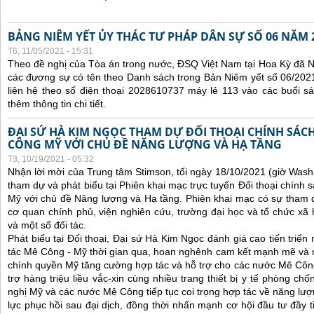
BẢNG NIÊM YẾT ỦY THÁC TƯ PHÁP DÂN SỰ SỐ 06 NĂM 
T6, 11/05/2021 - 15:31
Theo đề nghị của Tòa án trong nước, ĐSQ Việt Nam tại Hoa Kỳ đã Ni
các đương sự có tên theo Danh sách trong Bản Niêm yết số 06/2021
liên hệ theo số điện thoại 2028610737 máy lẻ 113 vào các buổi sá
thêm thông tin chi tiết.
ĐẠI SỨ HÀ KIM NGỌC THAM DỰ ĐỐI THOẠI CHÍNH SÁCH
CÔNG MỸ VỚI CHỦ ĐỀ NĂNG LƯỢNG VÀ HẠ TẦNG
T3, 10/19/2021 - 05:32
Nhận lời mời của Trung tâm Stimson, tối ngày 18/10/2021 (giờ Wash
tham dự và phát biểu tại Phiên khai mạc trực tuyến Đối thoại chính 
Mỹ với chủ đề Năng lượng và Hạ tầng. Phiên khai mạc có sự tham 
cơ quan chính phủ, viện nghiên cứu, trường đại học và tổ chức x
và một số đối tác.
Phát biểu tại Đối thoại, Đại sứ Hà Kim Ngọc đánh giá cao tiến triể
tác Mê Công - Mỹ thời gian qua, hoan nghênh cam kết mạnh mẽ và 
chính quyền Mỹ tăng cường hợp tác và hỗ trợ cho các nước Mê Công, 
trợ hàng triệu liều vắc-xin cùng nhiều trang thiết bị y tế phòng ch
nghị Mỹ và các nước Mê Công tiếp tục coi trọng hợp tác về năng lượn
lực phục hồi sau đại dịch, đồng thời nhấn mạnh cơ hội đầu tư đầy 