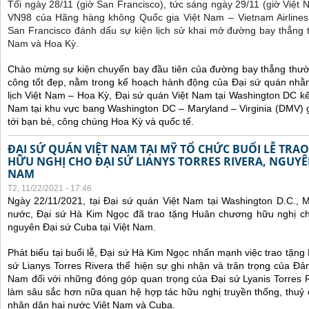
Tối ngày 28/11 (giờ San Francisco), tức sáng ngày 29/11 (giờ Việt
VN98 của Hãng hàng không Quốc gia Việt Nam – Vietnam Airlines
San Francisco đánh dấu sự kiện lịch sử khai mở đường bay thẳng 
Nam và Hoa Kỳ.
Chào mừng sự kiện chuyến bay đầu tiên của đường bay thẳng thườ
công tốt đẹp, nằm trong kế hoạch hành động của Đại sứ quán nhằm
lịch Việt Nam – Hoa Kỳ, Đại sứ quán Việt Nam tại Washington DC kế
Nam tại khu vực bang Washington DC – Maryland – Virginia (DMV) gi
tới bạn bè, công chúng Hoa Kỳ và quốc tế.
ĐẠI SỨ QUÁN VIỆT NAM TẠI MỸ TỔ CHỨC BUỔI LỄ TR
HỮU NGHỊ CHO ĐẠI SỨ LIANYS TORRES RIVERA, NGUYÊN
NAM
T2, 11/22/2021 - 17:46
Ngày 22/11/2021, tại Đại sứ quán Việt Nam tại Washington D.C., 
nước, Đại sứ Hà Kim Ngọc đã trao tặng Huân chương hữu nghị cho
nguyên Đại sứ Cuba tại Việt Nam.
Phát biểu tại buổi lễ, Đại sứ Hà Kim Ngọc nhấn mạnh việc trao tặn
sứ Lianys Torres Rivera thể hiện sự ghi nhận và trân trọng của Đ
Nam đối với những đóng góp quan trọng của Đại sứ Lyanis Torres R
làm sâu sắc hơn nữa quan hệ hợp tác hữu nghị truyền thống, thuỷ
nhân dân hai nước Việt Nam và Cuba.