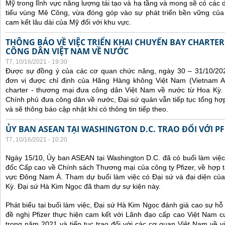
Mỹ trong lĩnh vực năng lượng tái tạo và hạ tầng và mong sẽ có các 
tiểu vùng Mê Công, vừa đóng góp vào sự phát triển bền vững của 
cam kết lâu dài của Mỹ đối với khu vực.
THÔNG BÁO VỀ VIỆC TRIỂN KHAI CHUYẾN BAY CHARTE
CÔNG DÂN VIỆT NAM VỀ NƯỚC
T7, 10/16/2021 - 19:30
Được sự đồng ý của các cơ quan chức năng, ngày 30 – 31/10/20
đơn vị được chỉ định của Hãng Hàng không Việt Nam (Vietnam Ai
charter - thương mại đưa công dân Việt Nam về nước từ Hoa Kỳ.
Chính phủ đưa công dân về nước, Đại sứ quán vẫn tiếp tục tổng hợp
và sẽ thông báo cập nhật khi có thông tin tiếp theo.
ỦY BAN ASEAN TẠI WASHINGTON D.C. TRAO ĐỔI VỚI PF
T7, 10/16/2021 - 10:20
Ngày 15/10, Ủy ban ASEAN tại Washington D.C. đã có buổi làm việ
đốc Cấp cao về Chính sách Thương mại của công ty Pfizer, về hợp t
vực Đông Nam Á. Tham dự buổi làm việc có Đại sứ và đại diện của
Kỳ. Đại sứ Hà Kim Ngọc đã tham dự sự kiện này.
Phát biểu tại buổi làm việc, Đại sứ Hà Kim Ngọc đánh giá cao sự hỗ 
đề nghị Pfizer thực hiện cam kết với Lãnh đạo cấp cao Việt Nam cu
trong năm 2021 và tiếp tục trao đổi với các cơ quan Việt Nam về v