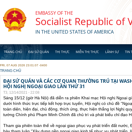
Skip to main content
EMBASSY OF THE
Socialist Republic of
IN THE UNITED STATES OF AMERICA
TRANG CHỦ
ĐẠI SỨ QUÁN
THỊ THỰC
MIỄN THỊ THỰC
LÃNH SỰ
TIN 
FRI, 07 AUG 2026 23:01:07 -0400
YOU ARE HERE
TRANG CHỦ
ĐẠI SỨ QUÁN VÀ CÁC CƠ QUAN THƯỜNG TRÚ TẠI WA
HỘI NGHỊ NGOẠI GIAO LẦN THỨ 31
T3, 12/14/2021 - 22:08
Sáng 15/12 (giờ Hà Nội) đã diễn ra phiên Khai mạc Hội nghị Ngoại g
dưới hình thức trực tiếp kết hợp trực tuyến, Hội nghị có chủ đề “Ngo
toàn diện, hiện đại, chủ động, thích ứng, thực hiện thắng lợi Nghị qu
tướng Chính phủ Phạm Minh Chính đã chủ trì và phát biểu chỉ đạo Hộ
Tham gia phiên toàn thể về ngoại giao phục vụ phát triển đất nước, 
bày tham luận “Xây dựng nền ngoại giao kinh tế phục vụ phát triển, 