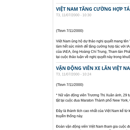
VIỆT NAM TĂNG CƯỜNG HỢP TÁC
T3, 11/07/2000 - 10:30
(Ttxvn 7/11/2000)
Việt Nam ủng hộ dự thảo nghị quyết mang tên 
làm hết sức mình để tăng cường hợp tác với IA
của IAEA, ông Hoàng Chí Trung, Tham tán Phái
tại cuộc thảo luận về nghị quyết này trong kh
VẬN ĐỘNG VIÊN XE LĂN VIỆT N
T3, 11/07/2000 - 10:24
(Ttxvn 7/11/2000)
* Nữ vận động viên Trương Thị Xuân ánh, 29 t
tật tại cuộc đua Maraton Thành phố New York, v
Đây là thành tích cao nhất của Việt Nam kể từ
truyền thống này.
Đoàn vận động viên Việt Nam tham gia cuộc 