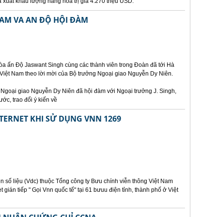
xuất khẩu lượng hàng hoá trị giá 4.270 triệu USD.
AM VA AN ĐỘ HỘI ĐÀM
òa ấn Độ Jaswant Singh cùng các thành viên trong Đoàn đã tới Hà
 Việt Nam theo lời mời của Bộ trưởng Ngoại giao Nguyễn Dy Niên.
g Ngoại giao Nguyễn Dy Niên đã hội đàm với Ngoại trưởng J. Singh,
ớc, trao đổi ý kiến về
NTERNET KHI SỬ DỤNG VNN 1269
n số liệu (Vdc) thuộc Tổng công ty Bưu chính viễn thông Việt Nam
t gián tiếp " Gọi Vnn quốc tế" tại 61 bưuu điện tỉnh, thành phố ở Việt