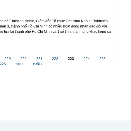
n bà Christina Noble, Giám đốc Tổ chức Christina Noble Children's
 quận 3, thành phố Hồ Chí Minh có nhiều hoạt động nhân đạo đối với
g tựa tại thành phố Hồ Chí Minh và 1 số tỉnh, thành phố khác trong cả
219
220
221
222
223
224
225
226
sau ›
cuối »