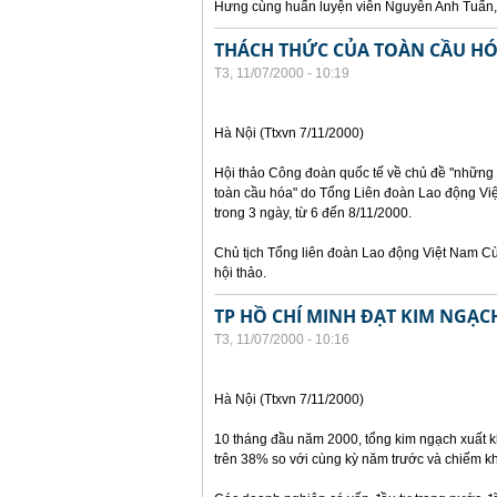
Hưng cùng huấn luyện viên Nguyễn Anh Tuấn, 
THÁCH THỨC CỦA TOÀN CẦU HÓ
T3, 11/07/2000 - 10:19
Hà Nội (Ttxvn 7/11/2000)
Hội thảo Công đoàn quốc tế về chủ đề "những t
toàn cầu hóa" do Tổng Liên đoàn Lao động Vi
trong 3 ngày, từ 6 đến 8/11/2000.
Chủ tịch Tổng liên đoàn Lao động Việt Nam C
hội thảo.
TP HỒ CHÍ MINH ĐẠT KIM NGẠC
T3, 11/07/2000 - 10:16
Hà Nội (Ttxvn 7/11/2000)
10 tháng đầu năm 2000, tổng kim ngạch xuất k
trên 38% so với cùng kỳ năm trước và chiếm 