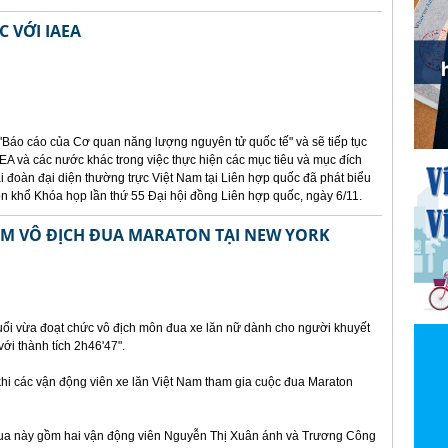
 VỚI IAEA
"Báo cáo của Cơ quan năng lượng nguyên tử quốc tế" và sẽ tiếp tục
EA và các nước khác trong việc thực hiện các mục tiêu và mục đích
 đoàn đại diện thường trực Việt Nam tại Liên hợp quốc đã phát biểu
uôn khổ Khóa họp lần thứ 55 Đại hội đồng Liên hợp quốc, ngày 6/11.
AM VÔ ĐỊCH ĐUA MARATON TẠI NEW YORK
uổi vừa đoạt chức vô địch môn đua xe lăn nữ dành cho người khuyết
ới thành tích 2h46'47".
 khi các vận động viên xe lăn Việt Nam tham gia cuộc đua Maraton
đua này gồm hai vận động viên Nguyễn Thị Xuân ánh và Trương Công