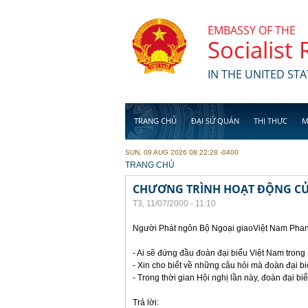
Skip to main content
EMBASSY OF THE
Socialist
IN THE UNITED STA
TRANG CHỦ
ĐẠI SỨ QUÁN
THỊ THỰC
M
SUN, 09 AUG 2026 08:22:28 -0400
YOU ARE HERE
TRANG CHỦ
CHƯƠNG TRÌNH HOẠT ĐỘNG CỦA
T3, 11/07/2000 - 11:10
Người Phát ngôn Bộ Ngoại giaoViệt Nam Phan 
- Ai sẽ đứng đầu đoàn đại biểu Việt Nam trong
- Xin cho biết về những câu hỏi mà đoàn đại b
- Trong thời gian Hội nghị lần này, đoàn đại 
Trả lời: