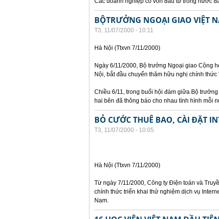
Các doanh nghiệp có vốn đầu tư trong nước đã 
BỘTRƯỞNG NGOẠI GIAO VIỆT N
T3, 11/07/2000 - 10:11
Hà Nội (Ttxvn 7/11/2000)
Ngày 6/11/2000, Bộ trưởng Ngoại giao Cộng h
Nội, bắt đầu chuyến thăm hữu nghị chính thức
Chiều 6/11, trong buổi hội đàm giữa Bộ trưởn
hai bên đã thông báo cho nhau tình hình mỗi nư
BỎ CƯỚC THUÊ BAO, CÀI ĐẶT I
T3, 11/07/2000 - 10:05
Hà Nội (Ttxvn 7/11/2000)
Từ ngày 7/11/2000, Công ty Điện toán và Truyề
chính thức triển khai thử nghiệm dịch vụ Interne
Nam.