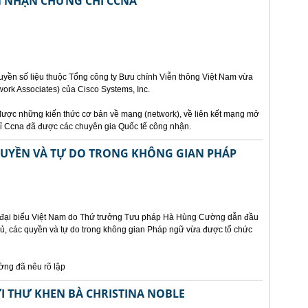
ÊN NHẬN CHỨNG CHỈ CCNA
uyền số liệu thuộc Tổng công ty Bưu chính Viễn thông Việt Nam vừa
ork Associates) của Cisco Systems, Inc.
ược những kiến thức cơ bản về mạng (network), về liên kết mạng mở
chỉ Ccna đã được các chuyên gia Quốc tế công nhận.
 QUYỀN VÀ TỰ DO TRONG KHÔNG GIAN PHÁP
n đại biểu Việt Nam do Thứ trưởng Tưu pháp Hà Hùng Cường dẫn đầu
chủ, các quyền và tự do trong không gian Pháp ngữ vừa được tổ chức
ờng đã nêu rõ lập
I THƯ KHEN BÀ CHRISTINA NOBLE