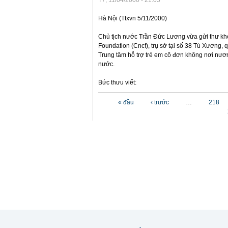
T7, 11/04/2000 - 21:05
Hà Nội (Ttxvn 5/11/2000)
Chủ tịch nước Trần Đức Lương vừa gửi thư khe
Foundation (Cncf), trụ sở tại số 38 Tú Xương,
Trung tâm hỗ trợ trẻ em cô đơn không nơi nươn
nước.
Bức thưu viết:
Các trang
« đầu
‹ trước
…
218