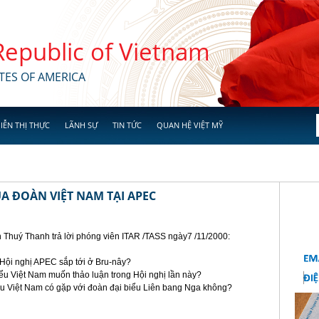
 Republic of Vietnam
TES OF AMERICA
IỄN THỊ THỰC
LÃNH SỰ
TIN TỨC
QUAN HỆ VIỆT MỸ
 ĐOÀN VIỆT NAM TẠI APEC
Thuý Thanh trả lời phóng viên ITAR /TASS ngày7 /11/2000:
 Hội nghị APEC sắp tới ở Bru-nây?
iểu Việt Nam muốn thảo luận trong Hội nghị lần này?
biểu Việt Nam có gặp với đoàn đại biểu Liên bang Nga không?