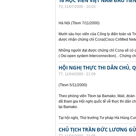
16 HỌC VIÊN VIỆT NAM ĐẦU TI
T3, 11/07/2000 - 10:03
Hà Nội (Ttxvn 7/11/2000)
Mười sáu học viên của Công ty điện toán và Tr
được nhận chứng chỉ Ccna(Cisco Cirtified Netw
Những người đạt được chứng chỉ Ccna sẽ có đ
( Osi-open system Interconnection)... Chứng 
HỘI NGHỊ THỰC THI DÂN CHỦ,
T7, 11/04/2000 - 21:09
(Ttxvn 5/11/2000)
Theo phóng viên Ttxvn tại Bamako, Mali, đoà
đã tham gia Hội nghị quốc tế về thực thi dân 
tại Bamako.
Tại hội nghị, Thứ trưởng Tư pháp Hà Hùng Cư
CHỦ TỊCH TRẦN ĐỨC LƯƠNG GỬ