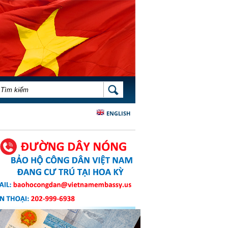
BIỂU MẪU TÌM KIẾM
TÌM KIẾM
ENGLISH