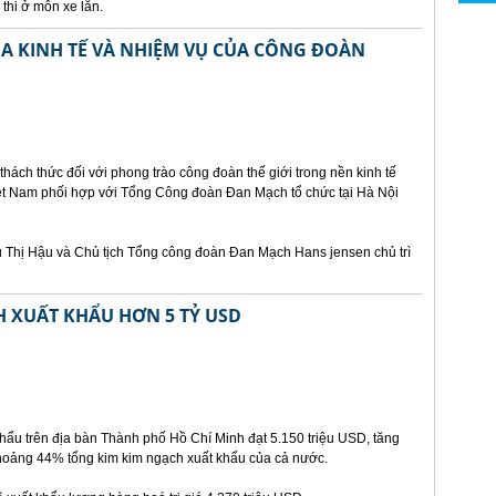
thi ở môn xe lăn.
A KINH TẾ VÀ NHIỆM VỤ CỦA CÔNG ĐOÀN
hách thức đối với phong trào công đoàn thế giới trong nền kinh tế
ệt Nam phối hợp với Tổng Công đoàn Đan Mạch tổ chức tại Hà Nội
ù Thị Hậu và Chủ tịch Tổng công đoàn Đan Mạch Hans jensen chủ trì
H XUẤT KHẨU HƠN 5 TỶ USD
hẩu trên địa bàn Thành phố Hồ Chí Minh đạt 5.150 triệu USD, tăng
khoảng 44% tổng kim kim ngạch xuất khẩu của cả nước.