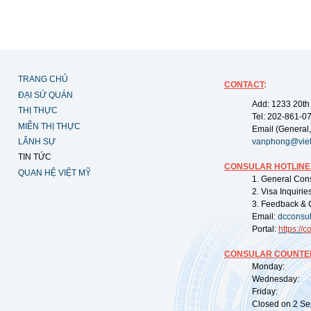
TRANG CHỦ
CONTACT
:
ĐẠI SỨ QUÁN
Add: 1233 20th
THỊ THỰC
Tel: 202-861-0
MIỄN THỊ THỰC
Email (General,
LÃNH SỰ
vanphong@vie
TIN TỨC
CONSULAR HOTLINE
QUAN HỆ VIỆT MỸ
1. General Con
2. Visa Inquiri
3. Feedback & 
Email:
dcconsu
Portal:
https://
co
CONSULAR COUNTER
Monday: 09:
Wednesday: 0
Friday: 09:
Closed on 2 Sep