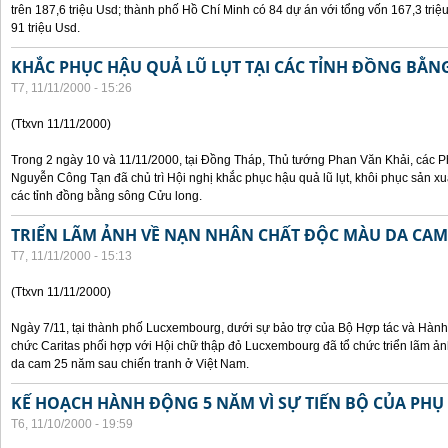
trên 187,6 triệu Usd; thành phố Hồ Chí Minh có 84 dự án với tổng vốn 167,3 triệ
91 triệu Usd.
KHẮC PHỤC HẬU QUẢ LŨ LỤT TẠI CÁC TỈNH ĐỒNG BẰ
T7, 11/11/2000 - 15:26
(Ttxvn 11/11/2000)
Trong 2 ngày 10 và 11/11/2000, tại Đồng Tháp, Thủ tướng Phan Văn Khải, các
Nguyễn Công Tạn đã chủ trì Hội nghị khắc phục hậu quả lũ lụt, khôi phục sản xu
các tỉnh đồng bằng sông Cửu long.
TRIỂN LÃM ẢNH VỀ NẠN NHÂN CHẤT ĐỘC MÀU DA CAM
T7, 11/11/2000 - 15:13
(Ttxvn 11/11/2000)
Ngày 7/11, tại thành phố Lucxembourg, dưới sự bảo trợ của Bộ Hợp tác và Hà
chức Caritas phối hợp với Hội chữ thập đỏ Lucxembourg đã tổ chức triển lãm 
da cam 25 năm sau chiến tranh ở Việt Nam.
KẾ HOẠCH HÀNH ĐỘNG 5 NĂM VÌ SỰ TIẾN BỘ CỦA PHỤ
T6, 11/10/2000 - 19:59