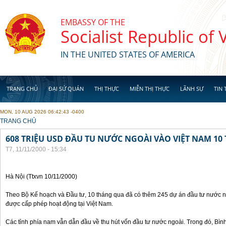
Skip to main content
EMBASSY OF THE
Socialist Republic of
IN THE UNITED STATES OF AMERICA
TRANG CHỦ
ĐẠI SỨ QUÁN
THỊ THỰC
MIỄN THỊ THỰC
LÃNH SỰ
TIN 
MON, 10 AUG 2026 06:42:43 -0400
YOU ARE HERE
TRANG CHỦ
608 TRIỆU USD ĐẦU TU NƯỚC NGOÀI VÀO VIỆT NAM 1
T7, 11/11/2000 - 15:34
Hà Nội (Ttxvn 10/11/2000)
Theo Bộ Kế hoạch và Đầu tư, 10 tháng qua đã có thêm 245 dự án đầu tư nước ng
được cấp phép hoạt động tại Việt Nam.
Các tỉnh phía nam vẫn dẫn đầu về thu hút vốn đầu tư nước ngoài. Trong đó, Bì