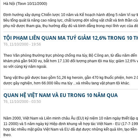
Hà Nội (Ttxvn 10/11/2000)
Định hướng xây dựng Chiến lược 10 năm và Kế hoạch hành động 5 năm Vì sự t
tiêu tổng quát là nâng cao năng lực, chất lượng đời sống vật chất và tinh thần 
phụ nữ được tham gia, thụ hưởng đầy đủ và bình đẳng trong mọi lĩnh vực của đờ
TỘI PHẠM LIÊN QUAN MA TUÝ GIẢM 12,6% TRONG 10 
T6, 11/10/2000 - 19:56
Theo Văn phòng thường trực phòng chống ma túy, Bộ Công an, từ đầu năm đến 
khám phá gần 9430 vụ, bắt hơn 17.130 đối tượng phạm tội ma túy; giảm 12,6% 
so với cùng kỳ năm ngoái.
Tang vật thu giữ được bao gồm 51,26 kg heroin, gần 470 kg thuốc phiện, hơn 2.
dược gây nghiện, hơn 66.000 liều ma túy ...và nhiều tang vật phạm tội khác.
QUAN HỆ VIỆT NAM VÀ EU TRONG 10 NĂM QUA
T6, 11/10/2000 - 03:50
Năm 2000, Việt Nam và Liên minh châu Âu (EU) kỷ niệm 10 năm ngày thiết lập q
11-2000) và 5 năm ngày ký Hiệp định khung về hợp tác Việt Nam - EU (17-7-199
hợp tác nhiều mặt giữa Việt Nam và EU đã đạt được những kết quả lớn, tạo tiền 
theo.