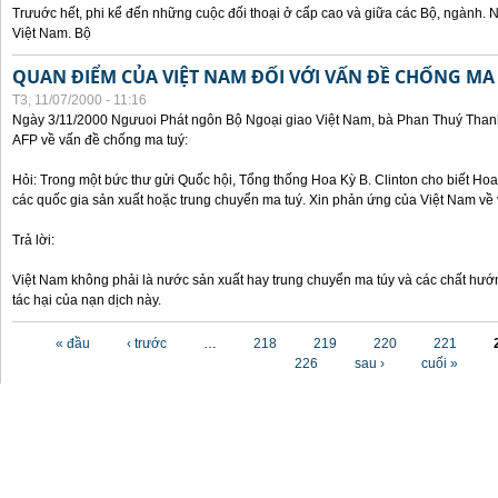
Trưuớc hết, phi kể đến những cuộc đối thoại ở cấp cao và giữa các Bộ, ngành. 
Việt Nam. Bộ
QUAN ĐIỂM CỦA VIỆT NAM ĐỐI VỚI VẤN ĐỀ CHỐNG MA
T3, 11/07/2000 - 11:16
Ngày 3/11/2000 Ngưuoi Phát ngôn Bộ Ngoại giao Việt Nam, bà Phan Thuý Thanh 
AFP về vấn đề chống ma tuý:
Hỏi: Trong một bức thư gửi Quốc hội, Tổng thống Hoa Kỳ B. Clinton cho biết Hoa 
các quốc gia sản xuất hoặc trung chuyển ma tuý. Xin phản ứng của Việt Nam về 
Trả lời:
Việt Nam không phải là nước sản xuất hay trung chuyển ma túy và các chất hướ
tác hại của nạn dịch này.
Các trang
« đầu
‹ trước
…
218
219
220
221
226
sau ›
cuối »