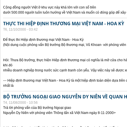
Cộng đồng người Việt ở khu vực này khá lớn với con số trên
dưới 500.000 người luôn luôn hướng về Việt Nam và muốn có đóng góp để xây
THỰC THI HIỆP ĐỊNH THƯƠNG MẠI VIỆT NAM - HOA KỲ
T6, 11/10/2000 - 03:42
Để thực thi Hiệp định thương mại Việt Nam - Hoa Kỳ
(Nội dung cuộc phỏng vấn Bộ trưởng Bộ thương mại, Vũ Khoan- với phóng viên 
Hỏi: Thưa Bộ trưởng, thực hiện Hiệp định thương mại có nghĩa là mở cửa cho h
khi đó
nhiều doanh nghiệp trong nước sức cạnh tranh còn yếu. Vậy việc này sẽ được x
--- Hiệp định thương mại Việt Nam - Hoa Kỳ là một hiệp định toàn diện dựa trên 
nhất là
BỘ TRƯỞNG NGOẠI GIAO NGUYỄN DY NIÊN VỀ QUAN HỆ
T4, 11/08/2000 - 10:56
Trả lời phỏng vấn của Bộ trưởng Ngoại giao
Nguyễn Dy Niên với phóng viên Thông tấn xã Việt Nam ngày 8-11-2000>