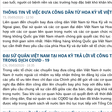
cao tuổi, người có bệnh nền và các trường hợp đặc biệt khó khăn kh
THÔNG TIN VỀ VIỆC ĐƯA CÔNG DÂN TỪ HOA KỲ VỀ VIỆ
T3, 05/05/2020 - 12:50
Liên quan đến chuyến bay đưa công dân Việt Nam từ Hoa Kỳ về n
Ngoại giao, Đại sứ quán và các cơ quan đại diện Việt Nam tại Hoa
hợp với các cơ quan liên quan trong nước và các cơ quan chức 
Hàng không Quốc gia Việt Nam nhanh chóng giải quyết các thủ tục đ
trong thời gian sớm nhất. Hiện Hãng hàng không Quốc gia Việt Na
tục cần thiết theo yêu cầu của phía Hoa Kỳ và dự kiến sẽ tổ chức c
ĐẠI SỨ QUÁN VIỆT NAM TẠI HOA KỲ TRẢ LỜI VỀ CÔNG
TRONG DỊCH COVID - 19
CN, 05/03/2020 - 18:35
Trong việc tổ chức các chuyến bay đưa công dân Việt Nam ở nước
Nam ở nước ngoài có nhiệm vụ tiếp nhận thông tin đăng ký của côn
các yếu tố ưu tiên theo chỉ đạo của Chính phủ để gửi về các cơ qu
nghị địa điểm đón công dân lên chuyến bay phù hợp với điều kiện 
đảm yêu cầu chung về sự cân đối giữa các địa bàn, đáp ứng khả năn
trong nước.
Sau khi các cơ quan hữu quan có quyết định về thời điể
đón công dân, Đại sứ quán và các CQĐD tại địa bàn đã khẩn trươn
được xếp trong danh sách về nước làm thủ tục trực tiếp với Tổng C