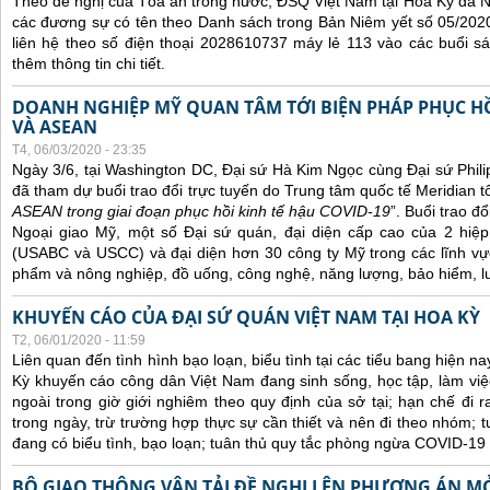
Theo đề nghị của Tòa án trong nước, ĐSQ Việt Nam tại Hoa Kỳ đã Ni
các đương sự có tên theo Danh sách trong Bản Niêm yết số 05/2020
liên hệ theo số điện thoại 2028610737 máy lẻ 113 vào các buổi sá
thêm thông tin chi tiết.
DOANH NGHIỆP MỸ QUAN TÂM TỚI BIỆN PHÁP PHỤC HỒ
VÀ ASEAN
T4, 06/03/2020 - 23:35
Ngày 3/6, tại Washington DC, Đại sứ Hà Kim Ngọc cùng Đại sứ Phi
đã tham dự buổi trao đổi trực tuyến do Trung tâm quốc tế Meridian t
ASEAN trong giai đoạn phục hồi kinh tế hậu COVID-19
”. Buổi trao đ
Ngoại giao Mỹ, một số Đại sứ quán, đại diện cấp cao của 2 hi
(USABC và USCC) và đại diện hơn 30 công ty Mỹ trong các lĩnh vự
phẩm và nông nghiệp, đồ uống, công nghệ, năng lượng, bảo hiểm, lu
KHUYẾN CÁO CỦA ĐẠI SỨ QUÁN VIỆT NAM TẠI HOA KỲ
T2, 06/01/2020 - 11:59
Liên quan đến tình hình bạo loạn, biểu tình tại các tiểu bang hiện n
Kỳ khuyến cáo công dân Việt Nam đang sinh sống, học tập, làm việc
ngoài trong giờ giới nghiêm theo quy định của sở tại; hạn chế đi 
trong ngày, trừ trường hợp thực sự cần thiết và nên đi theo nhóm; t
đang có biểu tình, bạo loạn; t
uân
thủ quy tắc phòng ngừa COVID-19 
BỘ GIAO THÔNG VẬN TẢI ĐỀ NGHỊ LÊN PHƯƠNG ÁN M