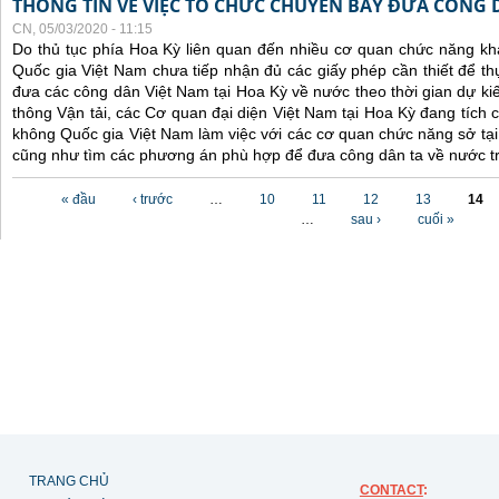
THÔNG TIN VỀ VIỆC TỔ CHỨC CHUYẾN BAY ĐƯA CÔNG 
CN, 05/03/2020 - 11:15
Do thủ tục phía Hoa Kỳ liên quan đến nhiều cơ quan chức năng 
Quốc gia Việt Nam chưa tiếp nhận đủ các giấy phép cần thiết để t
đưa các công dân Việt Nam tại Hoa Kỳ về nước theo thời gian dự ki
thông Vận tải, các Cơ quan đại diện Việt Nam tại Hoa Kỳ đang tích
không Quốc gia Việt Nam làm việc với các cơ quan chức năng sở tại, 
cũng như tìm các phương án phù hợp để đưa công dân ta về nước tr
Các trang
« đầu
‹ trước
…
10
11
12
13
14
…
sau ›
cuối »
TRANG CHỦ
CONTACT
: