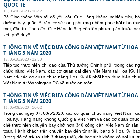
QUỐC TẾ
T3, 05/26/2020 - 20:42
Bộ Giao thông Vận tải đã yêu cầu Cục Hàng không nghiên cứu, báo 
đường bay quốc tế trên cơ sở song phương nhằm phục hồi giao thươ
mại, đầu tư. Theo đó, Cục Hàng không cần lên phương án trước ng
xét, phê duyệt.
THÔNG TIN VỀ VIỆC ĐƯA CÔNG DÂN VIỆT NAM TỪ HOA
THÁNG 5 NĂM 2020
T7, 05/16/2020 - 22:30
Tiếp tục thực hiện chỉ đạo của Thủ tướng Chính phủ, trong các n
chức năng Việt Nam, các cơ quan đại diện Việt Nam tại Hoa Kỳ, 
Nam và các cơ quan chức năng Hoa Kỳ đã phối hợp thực hiện chu
Việt Nam từ Washington DC về nước an toàn.
THÔNG TIN VỀ VIỆC ĐƯA CÔNG DÂN VIỆT NAM TỪ HOA
THÁNG 5 NĂM 2020
T6, 05/08/2020 - 10:02
Trong các ngày 07, 08/5/2020, các cơ quan chức năng Việt Nam, các
Hoa Kỳ, Hãng hàng không Quốc gia Việt Nam và các cơ quan chức
chẽ thực hiện chuyến bay chở hơn 340 công dân Việt Nam từ sân
toàn. Hành khách trên chuyến bay đến từ nhiều bang ở Hoa Kỳ, bao
(trong đó có trẻ sơ sinh 3 tháng tuổi), du học sinh không có nơi lưu 