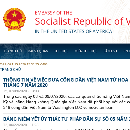
Skip to main content
EMBASSY OF THE
Socialist Republic of
IN THE UNITED STATES OF AMERICA
TRANG CHỦ
ĐẠI SỨ QUÁN
THỊ THỰC
MIỄN THỊ THỰC
LÃNH SỰ
TIN 
THU, 06 AUG 2026 15:36:55 -0400
YOU ARE HERE
TRANG CHỦ
THÔNG TIN VỀ VIỆC ĐƯA CÔNG DÂN VIỆT NAM TỪ HOA
THÁNG 7 NĂM 2020
T5, 07/09/2020 - 13:03
Trong các ngày 08 và 09/07/2020, các cơ quan chức năng Việt Nam
Kỳ và hãng Hàng không Quốc gia Việt Nam đã phối hợp với các 
346 công dân Việt Nam từ Washington D.C về nước an toàn.
BẢNG NIÊM YẾT ỦY THÁC TƯ PHÁP DÂN SỰ SỐ 05 NĂM 
T2, 06/22/2020 - 11:28