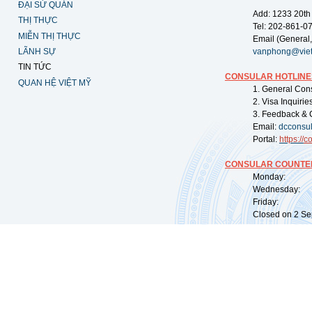
ĐẠI SỨ QUÁN
Add: 1233 20th
THỊ THỰC
Tel: 202-861-0
MIỄN THỊ THỰC
Email (General,
LÃNH SỰ
vanphong@vie
TIN TỨC
CONSULAR HOTLINE
QUAN HỆ VIỆT MỸ
1. General Con
2. Visa Inquiri
3. Feedback & 
Email:
dcconsu
Portal:
https://
co
CONSULAR COUNTER
Monday: 09:
Wednesday: 0
Friday: 09:
Closed on 2 Sep