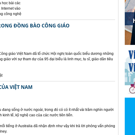
à học bài các
 Internet vào
ụng công nghệ
TRONG ĐỒNG BÀO CÔNG GIÁO
 Công giáo Việt Nam đã tổ chức Hội nghị toàn quốc biểu dương những
g giáo với sự tham dự của 95 đại biểu là linh mục, tu sĩ, giáo dân tiêu
ật
 CỦA VIỆT NAM
u đang sống ở nước ngoài, trong đó có có ít nhất vài trăm nghìn người
h kinh tế, kỹ nghệ cao của các nước tiên tiến.
nổi tiếng ở Australia đã nhận định như vậy khi trả lời phỏng vấn phóng
dney.