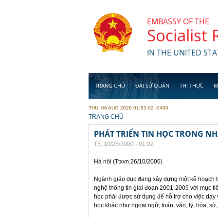
Skip to main content
EMBASSY OF THE
Socialist
IN THE UNITED STA
TRANG CHỦ
ĐẠI SỨ QUÁN
THỊ THỰC
M
THU, 06 AUG 2026 01:53:02 -0400
YOU ARE HERE
TRANG CHỦ
PHÁT TRIỂN TIN HỌC TRONG N
T5, 10/26/2000 - 01:02
Hà nội (Ttxvn 26/10/2000)
Ngành giáo dục đang xây dựng một kế hoạch t
nghệ thông tin giai đoạn 2001-2005 với mục ti
học phải được sử dụng để hỗ trợ cho việc dạy
học khác như ngoại ngữ, toán, văn, lý, hóa, sử,