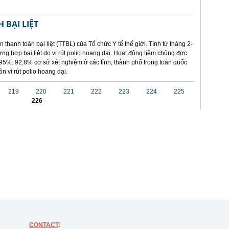
 BẠI LIỆT
 thanh toán bại liệt (TTBL) của Tổ chức Y tế thế giới. Tính từ tháng 2-
ng hợp bại liệt do vi rút polio hoang dại. Hoạt động tiêm chủng đợc
95%. 92,8% cơ sở xét nghiệm ở các tỉnh, thành phố trong toàn quốc
n vi rút polio hoang dại.
219
220
221
222
223
224
225
226
CONTACT
: