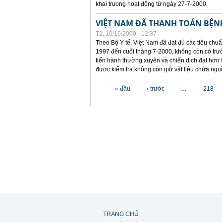
khai truong hoạt động từ ngày 27-7-2000.
VIỆT NAM ĐÃ THANH TOÁN BỆNH
T2, 10/16/2000 - 12:37
Theo Bộ Y tế, Việt Nam đã đạt đủ các tiêu chuẩn
1997 đến cuối tháng 7-2000, không còn có trườ
tiến hành thường xuyên và chiến dịch đạt hơn 
được kiểm tra không còn giữ vật liệu chứa nguồ
Các trang
« đầu
‹ trước
…
218
TRANG CHỦ