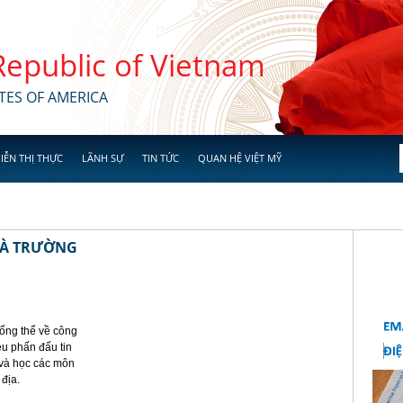
 Republic of Vietnam
TES OF AMERICA
IỄN THỊ THỰC
LÃNH SỰ
TIN TỨC
QUAN HỆ VIỆT MỸ
HÀ TRƯỜNG
ổng thể về công
êu phấn đấu tin
 và học các môn
 địa.