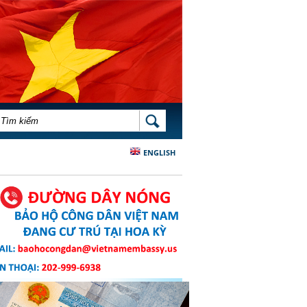
BIỂU MẪU TÌM KIẾM
TÌM KIẾM
ENGLISH