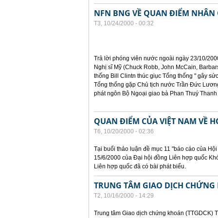
NFN BNG VỀ QUAN ĐIỂM NHÂN 
T3, 10/24/2000 - 00:32
Trả lời phóng viên nước ngoài ngày 23/10/200
Nghị sĩ Mỹ (Chuck Robb, John McCain, Barbars
thống Bill Clintn thúc giục Tổng thống " gây sức
Tổng thống gặp Chủ tịch nước Trần Đức Lương
phát ngôn Bộ Ngoại giao bà Phan Thuý Thanh 
QUAN ĐIỂM CỦA VIỆT NAM VỀ 
T6, 10/20/2000 - 02:36
Tại buổi thảo luận đề mục 11 "báo cáo của Hội
15/6/2000 của Đại hội đồng Liên hợp quốc Kh
Liên hợp quốc đã có bài phát biểu.
TRUNG TÂM GIAO DỊCH CHỨNG 
T2, 10/16/2000 - 14:29
Trung tâm Giao dịch chứng khoán (TTGDCK) T