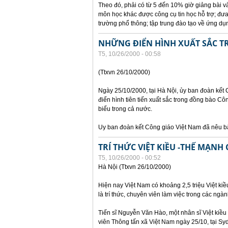
Theo đó, phải có từ 5 đến 10% giờ giảng bài v
môn học khác được công cụ tin học hỗ trợ; đưa
trường phổ thông; tập trung đào tạo về ứng d
NHỮNG ĐIỂN HÌNH XUẤT SẮC 
T5, 10/26/2000 - 00:58
(Ttxvn 26/10/2000)
Ngày 25/10/2000, tại Hà Nội, ủy ban đoàn kết
điển hình tiên tiến xuất sắc trong đồng bào Côn
biểu trong cả nước.
Uy ban đoàn kết Công giáo Việt Nam đã nêu b
TRÍ THỨC VIỆT KIỀU -THẾ MẠNH
T5, 10/26/2000 - 00:52
Hà Nội (Ttxvn 26/10/2000)
Hiện nay Việt Nam có khoảng 2,5 triệu Việt kiề
là trí thức, chuyên viên làm việc trong các ngàn
Tiến sĩ Nguyễn Văn Hào, một nhân sĩ Việt kiều 
viên Thông tấn xã Việt Nam ngày 25/10, tại Sy