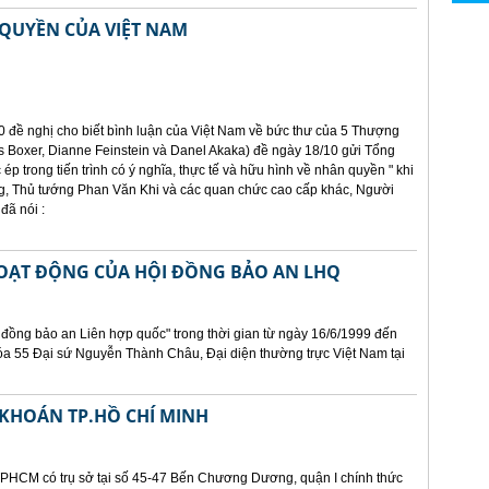
QUYỀN CỦA VIỆT NAM
0 đề nghị cho biết bình luận của Việt Nam về bức thư của 5 Thượng
 Boxer, Dianne Feinstein và Danel Akaka) đề ngày 18/10 gửi Tổng
 ép trong tiến trình có ý nghĩa, thực tế và hữu hình về nhân quyền " khi
, Thủ tướng Phan Văn Khi và các quan chức cao cấp khác, Người
đã nói :
HOẠT ĐỘNG CỦA HỘI ĐỒNG BẢO AN LHQ
 đồng bảo an Liên hợp quốc" trong thời gian từ ngày 16/6/1999 đến
óa 55 Đại sứ Nguyễn Thành Châu, Đại diện thường trực Việt Nam tại
KHOÁN TP.HỒ CHÍ MINH
PHCM có trụ sở tại số 45-47 Bến Chương Dương, quận I chính thức