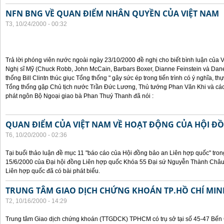
NFN BNG VỀ QUAN ĐIỂM NHÂN QUYỀN CỦA VIỆT NAM
T3, 10/24/2000 - 00:32
Trả lời phóng viên nước ngoài ngày 23/10/2000 đề nghị cho biết bình luận của
Nghị sĩ Mỹ (Chuck Robb, John McCain, Barbars Boxer, Dianne Feinstein và Dan
thống Bill Clintn thúc giục Tổng thống " gây sức ép trong tiến trình có ý nghĩa, t
Tổng thống gặp Chủ tịch nước Trần Đức Lương, Thủ tướng Phan Văn Khi và cá
phát ngôn Bộ Ngoại giao bà Phan Thuý Thanh đã nói :
QUAN ĐIỂM CỦA VIỆT NAM VỀ HOẠT ĐỘNG CỦA HỘI Đ
T6, 10/20/2000 - 02:36
Tại buổi thảo luận đề mục 11 "báo cáo của Hội đồng bảo an Liên hợp quốc" tron
15/6/2000 của Đại hội đồng Liên hợp quốc Khóa 55 Đại sứ Nguyễn Thành Châu, 
Liên hợp quốc đã có bài phát biểu.
TRUNG TÂM GIAO DỊCH CHỨNG KHOÁN TP.HỒ CHÍ MIN
T2, 10/16/2000 - 14:29
Trung tâm Giao dịch chứng khoán (TTGDCK) TPHCM có trụ sở tại số 45-47 Bến