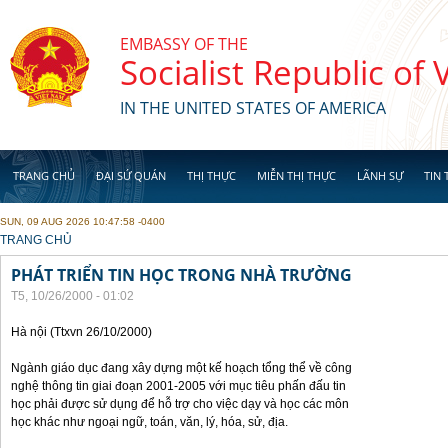
Skip to main content
EMBASSY OF THE
Socialist Republic of
IN THE UNITED STATES OF AMERICA
TRANG CHỦ
ĐẠI SỨ QUÁN
THỊ THỰC
MIỄN THỊ THỰC
LÃNH SỰ
TIN 
SUN, 09 AUG 2026 10:47:58 -0400
YOU ARE HERE
TRANG CHỦ
PHÁT TRIỂN TIN HỌC TRONG NHÀ TRƯỜNG
T5, 10/26/2000 - 01:02
Hà nội (Ttxvn 26/10/2000)
Ngành giáo dục đang xây dựng một kế hoạch tổng thể về công
nghệ thông tin giai đoạn 2001-2005 với mục tiêu phấn đấu tin
học phải được sử dụng để hỗ trợ cho việc dạy và học các môn
học khác như ngoại ngữ, toán, văn, lý, hóa, sử, địa.