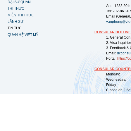
ĐẠI SỨ QUÁN
Add: 1233 20th
THỊ THỰC
Tel: 202-861-0
MIỄN THỊ THỰC
Email (General,
LÃNH SỰ
vanphong@vie
TIN TỨC
CONSULAR HOTLINE
QUAN HỆ VIỆT MỸ
1. General Con
2. Visa Inquiri
3. Feedback & 
Email:
dcconsu
Portal:
https://
co
CONSULAR COUNTER
Monday: 09:
Wednesday: 0
Friday: 09:
Closed on 2 Sep