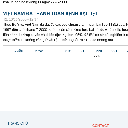
khai truong hoạt động từ ngày 27-7-2000.
VIỆT NAM ĐÃ THANH TOÁN BỆNH BẠI LIỆT
T2, 10/16/2000 - 12:37
Theo Bộ Y tế, Việt Nam đã đạt đủ các tiêu chuẩn thanh toán bại liệt (TTBL) của Tổ
1997 đến cuối tháng 7-2000, không còn có trường hợp bại liệt do vi rút polio h
tiến hành thường xuyên và chiến dịch đạt hơn 95%. 92,8% cơ sở xét nghiệm ở cá
được kiểm tra không còn giữ vật liệu chứa nguồn vi rút polio hoang dại.
Các trang
« đầu
‹ trước
…
218
219
220
221
226
TRANG CHỦ
CONTACT
: