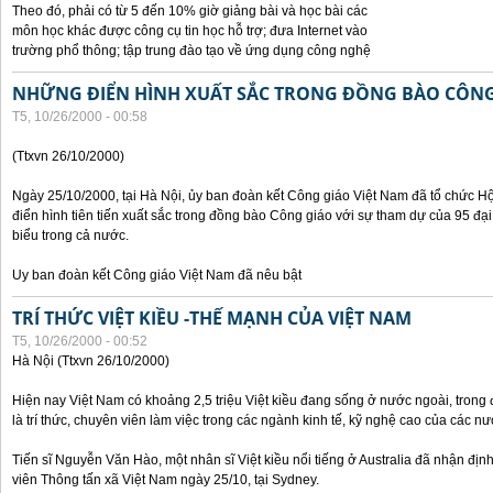
Theo đó, phải có từ 5 đến 10% giờ giảng bài và học bài các
môn học khác được công cụ tin học hỗ trợ; đưa Internet vào
trường phổ thông; tập trung đào tạo về ứng dụng công nghệ
NHỮNG ĐIỂN HÌNH XUẤT SẮC TRONG ĐỒNG BÀO CÔNG
T5, 10/26/2000 - 00:58
(Ttxvn 26/10/2000)
Ngày 25/10/2000, tại Hà Nội, ủy ban đoàn kết Công giáo Việt Nam đã tổ chức H
điển hình tiên tiến xuất sắc trong đồng bào Công giáo với sự tham dự của 95 đại b
biểu trong cả nước.
Uy ban đoàn kết Công giáo Việt Nam đã nêu bật
TRÍ THỨC VIỆT KIỀU -THẾ MẠNH CỦA VIỆT NAM
T5, 10/26/2000 - 00:52
Hà Nội (Ttxvn 26/10/2000)
Hiện nay Việt Nam có khoảng 2,5 triệu Việt kiều đang sống ở nước ngoài, trong đ
là trí thức, chuyên viên làm việc trong các ngành kinh tế, kỹ nghệ cao của các nướ
Tiến sĩ Nguyễn Văn Hào, một nhân sĩ Việt kiều nổi tiếng ở Australia đã nhận địn
viên Thông tấn xã Việt Nam ngày 25/10, tại Sydney.