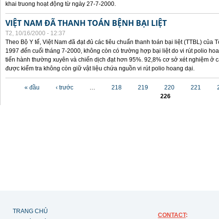
khai truong hoạt động từ ngày 27-7-2000.
VIỆT NAM ĐÃ THANH TOÁN BỆNH BẠI LIỆT
T2, 10/16/2000 - 12:37
Theo Bộ Y tế, Việt Nam đã đạt đủ các tiêu chuẩn thanh toán bại liệt (TTBL) của Tổ
1997 đến cuối tháng 7-2000, không còn có trường hợp bại liệt do vi rút polio h
tiến hành thường xuyên và chiến dịch đạt hơn 95%. 92,8% cơ sở xét nghiệm ở cá
được kiểm tra không còn giữ vật liệu chứa nguồn vi rút polio hoang dại.
Các trang
« đầu
‹ trước
…
218
219
220
221
226
TRANG CHỦ
CONTACT
: