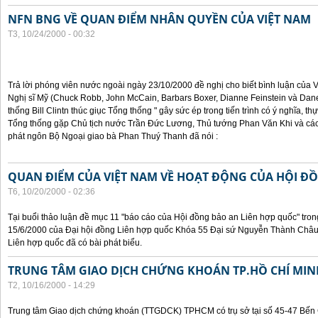
NFN BNG VỀ QUAN ĐIỂM NHÂN QUYỀN CỦA VIỆT NAM
T3, 10/24/2000 - 00:32
Trả lời phóng viên nước ngoài ngày 23/10/2000 đề nghị cho biết bình luận của
Nghị sĩ Mỹ (Chuck Robb, John McCain, Barbars Boxer, Dianne Feinstein và Dan
thống Bill Clintn thúc giục Tổng thống " gây sức ép trong tiến trình có ý nghĩa, t
Tổng thống gặp Chủ tịch nước Trần Đức Lương, Thủ tướng Phan Văn Khi và cá
phát ngôn Bộ Ngoại giao bà Phan Thuý Thanh đã nói :
QUAN ĐIỂM CỦA VIỆT NAM VỀ HOẠT ĐỘNG CỦA HỘI Đ
T6, 10/20/2000 - 02:36
Tại buổi thảo luận đề mục 11 "báo cáo của Hội đồng bảo an Liên hợp quốc" tron
15/6/2000 của Đại hội đồng Liên hợp quốc Khóa 55 Đại sứ Nguyễn Thành Châu, 
Liên hợp quốc đã có bài phát biểu.
TRUNG TÂM GIAO DỊCH CHỨNG KHOÁN TP.HỒ CHÍ MIN
T2, 10/16/2000 - 14:29
Trung tâm Giao dịch chứng khoán (TTGDCK) TPHCM có trụ sở tại số 45-47 Bến