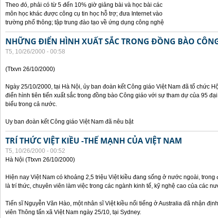
Theo đó, phải có từ 5 đến 10% giờ giảng bài và học bài các
môn học khác được công cụ tin học hỗ trợ; đưa Internet vào
trường phổ thông; tập trung đào tạo về ứng dụng công nghệ
NHỮNG ĐIỂN HÌNH XUẤT SẮC TRONG ĐỒNG BÀO CÔNG
T5, 10/26/2000 - 00:58
(Ttxvn 26/10/2000)
Ngày 25/10/2000, tại Hà Nội, ủy ban đoàn kết Công giáo Việt Nam đã tổ chức H
điển hình tiên tiến xuất sắc trong đồng bào Công giáo với sự tham dự của 95 đại b
biểu trong cả nước.
Uy ban đoàn kết Công giáo Việt Nam đã nêu bật
TRÍ THỨC VIỆT KIỀU -THẾ MẠNH CỦA VIỆT NAM
T5, 10/26/2000 - 00:52
Hà Nội (Ttxvn 26/10/2000)
Hiện nay Việt Nam có khoảng 2,5 triệu Việt kiều đang sống ở nước ngoài, trong đ
là trí thức, chuyên viên làm việc trong các ngành kinh tế, kỹ nghệ cao của các nướ
Tiến sĩ Nguyễn Văn Hào, một nhân sĩ Việt kiều nổi tiếng ở Australia đã nhận địn
viên Thông tấn xã Việt Nam ngày 25/10, tại Sydney.