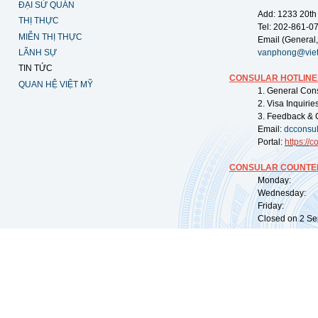
ĐẠI SỨ QUÁN
Add: 1233 20th
THỊ THỰC
Tel: 202-861-0
MIỄN THỊ THỰC
Email (General,
LÃNH SỰ
vanphong@vie
TIN TỨC
CONSULAR HOTLINE
QUAN HỆ VIỆT MỸ
1. General Con
2. Visa Inquiri
3. Feedback & 
Email:
dcconsu
Portal:
https://
co
CONSULAR COUNTER
Monday: 09:
Wednesday: 0
Friday: 09:
Closed on 2 Sep