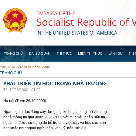
Skip to main content
EMBASSY OF THE
Socialist Republic of
IN THE UNITED STATES OF AMERICA
TRANG CHỦ
ĐẠI SỨ QUÁN
THỊ THỰC
MIỄN THỊ THỰC
LÃNH SỰ
TIN 
THU, 06 AUG 2026 01:07:50 -0400
YOU ARE HERE
TRANG CHỦ
PHÁT TRIỂN TIN HỌC TRONG NHÀ TRƯỜNG
T5, 10/26/2000 - 01:02
Hà nội (Ttxvn 26/10/2000)
Ngành giáo dục đang xây dựng một kế hoạch tổng thể về công
nghệ thông tin giai đoạn 2001-2005 với mục tiêu phấn đấu tin
học phải được sử dụng để hỗ trợ cho việc dạy và học các môn
học khác như ngoại ngữ, toán, văn, lý, hóa, sử, địa.