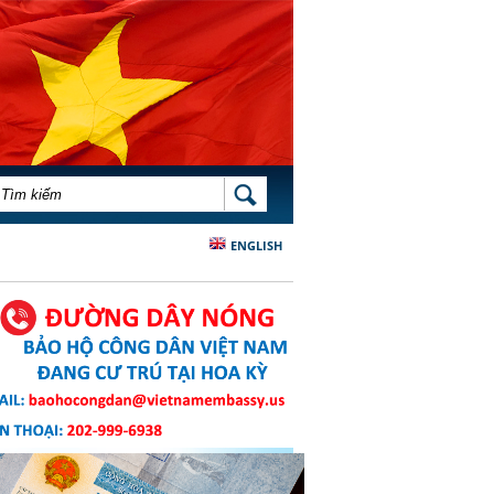
BIỂU MẪU TÌM KIẾM
TÌM KIẾM
ENGLISH