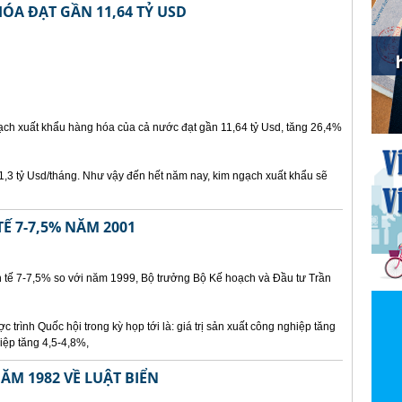
ÓA ĐẠT GẦN 11,64 TỶ USD
ch xuất khẩu hàng hóa của cả nước đạt gần 11,64 tỷ Usd, tăng 26,4%
1,3 tỷ Usd/tháng. Như vậy đến hết năm nay, kim ngạch xuất khẩu sẽ
Ế 7-7,5% NĂM 2001
h tế 7-7,5% so với năm 1999, Bộ trưởng Bộ Kế hoạch và Đầu tư Trần
c trình Quốc hội trong kỳ họp tới là: giá trị sản xuất công nghiệp tăng
ệp tăng 4,5-4,8%,
M 1982 VỀ LUẬT BIỂN