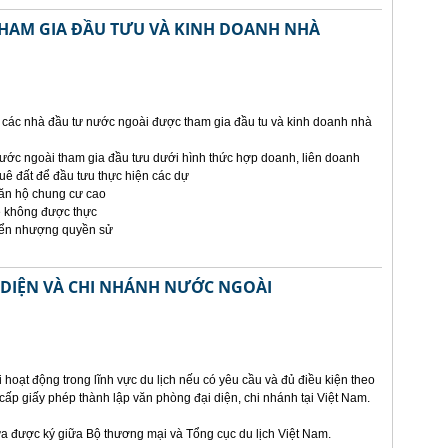
HAM GIA ĐẦU TƯU VÀ KINH DOANH NHÀ
 các nhà đầu tư nước ngoài được tham gia đầu tu và kinh doanh nhà
nước ngoài tham gia đầu tưu dưới hình thức hợp doanh, liên doanh
ê đất để đầu tưu thực hiện các dự
ăn hộ chung cư cao
ẽ không được thực
uyển nhượng quyền sử
 DIỆN VÀ CHI NHÁNH NƯỚC NGOÀI
oạt động trong lĩnh vực du lịch nếu có yêu cầu và đủ điều kiện theo
ấp giấy phép thành lập văn phòng đại diện, chi nhánh tại Việt Nam.
vừa được ký giữa Bộ thương mại và Tổng cục du lịch Việt Nam.