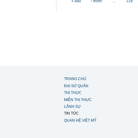
« đầu
‹ trước
…
218
TRANG CHỦ
ĐẠI SỨ QUÁN
THỊ THỰC
MIỄN THỊ THỰC
LÃNH SỰ
TIN TỨC
QUAN HỆ VIỆT MỸ