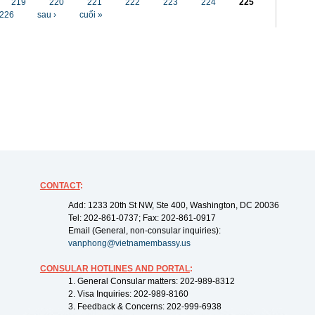
219
220
221
222
223
224
225
226
sau ›
cuối »
CONTACT
:
Add: 1233 20th St NW, Ste 400, Washington, DC 20036
Tel: 202-861-0737; Fax: 202-861-0917
Email (General, non-consular inquiries):
vanphong@vietnamembassy.us
CONSULAR HOTLINES AND PORTAL
:
1. General Consular matters: 202-989-8312
2. Visa Inquiries: 202-989-8160
3. Feedback & Concerns: 202-999-6938