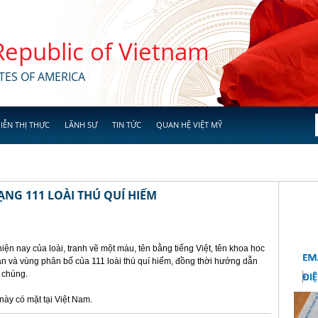
 Republic of Vietnam
TES OF AMERICA
IỄN THỊ THỰC
LÃNH SỰ
TIN TỨC
QUAN HỆ VIỆT MỸ
ẠNG 111 LOÀI THÚ QUÍ HIẾM
hiện nay của loài, tranh vẽ một màu, tên bằng tiếng Việt, tên khoa hoc
bản và vùng phân bố của 111 loài thú quí hiếm, đồng thời hướng dẫn
a chúng.
này có mặt tại Việt Nam.