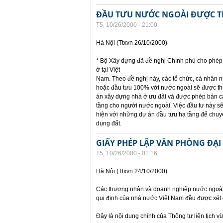
ĐẦU TƯU NƯỚC NGOÀI ĐƯỢC T
T5, 10/26/2000 - 21:00
Hà Nội (Ttxvn 26/10/2000)
* Bộ Xây dựng đã đề nghị Chính phủ cho phép
ở tại Việt
Nam. Theo đề nghị này, các tổ chức, cá nhân 
hoặc đầu tưu 100% với nước ngoài sẽ được thu
án xây dựng nhà ở ưu đãi và được phép bán c
tầng cho người nước ngoài. Việc đầu tư này s
hiện với những dự án đầu tưu hạ tầng để ch
dụng đất.
GIẤY PHÉP LẬP VĂN PHÒNG ĐẠI
T5, 10/26/2000 - 01:16
Hà Nội (Ttxvn 24/10/2000)
Các thương nhân và doanh nghiệp nước ngoài h
qui định của nhà nước Việt Nam đều được xét c
Đây là nội dung chính của Thông tư liên tịch 