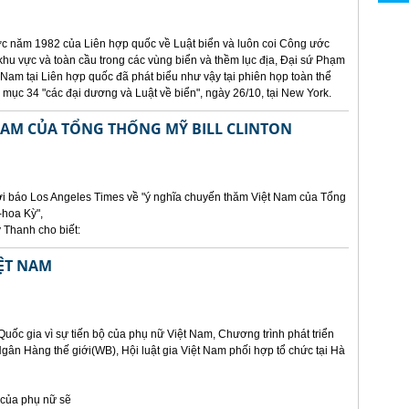
 năm 1982 của Liên hợp quốc về Luật biển và luôn coi Công ước
khu vực và toàn cầu trong các vùng biển và thềm lục địa, Đại sứ Phạm
 Nam tại Liên hợp quốc đã phát biểu như vậy tại phiên họp toàn thể
mục 34 "các đại dương và Luật về biển", ngày 26/10, tại New York.
NAM CỦA TỔNG THỐNG MỸ BILL CLINTON
hời báo Los Angeles Times về "ý nghĩa chuyến thăm Việt Nam của Tổng
-hoa Kỳ",
 Thanh cho biết:
IỆT NAM
Quốc gia vì sự tiến bộ của phụ nữ Việt Nam, Chương trình phát triển
n Hàng thế giới(WB), Hội luật gia Việt Nam phối hợp tổ chức tại Hà
ộ của phụ nữ sẽ