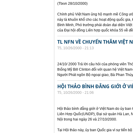
(Ttxvn 28/10/2000)
Chính phủ Việt Nam ủng hộ mạnh mẽ Công ước
này là khuôn khổ cho các hoạt động quốc gia, 
Bình Minh, Phó trưởng phái đoàn đại diện Việt
của Đại hội đồng Liên hợp quốc khóa 55 về đề 
TL NFN VỀ CHUYẾN THĂM VIỆT 
T5, 10/26/2000 - 21:13
24/10/ 2000 Trả lời câu hỏi của phóng viên T
thống Mỹ Bill Clinton đối với quan hệ Việt Nam
Người Phát ngôn Bộ ngoại giao, Bà Phan Thúy
HỘI THẢO BÌNH ĐẲNG GIỚI Ở V
T5, 10/26/2000 - 21:06
Hội thảo bình đẳng giới ở Việt Nam do ủy ban 
Liên Hợp Quốc(UNDP), Đại sứ quán Hà Lan, Ngâ
Nội trong hai ngày 26 và 27/10/2000.
Tại Hội thảo này, ủy ban Quốc gia vì sự tiến b