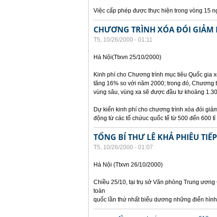
Việc cấp phép được thực hiện trong vòng 15 ng
CHƯƠNG TRÌNH XÓA ĐÓI GIẢM
T5, 10/26/2000 - 01:11
Hà Nội(Ttxvn 25/10/2000)
Kinh phí cho Chương trình mục tiêu Quốc gia 
tăng 16% so với năm 2000; trong đó, Chương trì
vùng sâu, vùng xa sẽ được đầu tư khoảng 1.30
Dự kiến kinh phí cho chương trình xóa đói gi
động từ các tổ chứuc quốc tế từ 500 đến 600 tỉ
TỔNG BÍ THƯ LÊ KHẢ PHIÊU TIẾ
T5, 10/26/2000 - 01:07
Hà Nội (Ttxvn 26/10/2000)
Chiều 25/10, tại trụ sở Văn phòng Trung ương 
toàn
quốc lần thứ nhất biểu dương những điển hình
Các trang