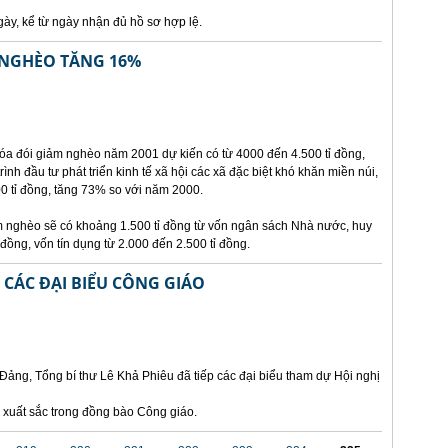
ày, kể từ ngày nhận đủ hồ sơ hợp lệ.
 NGHÈO TĂNG 16%
xóa đói giảm nghèo năm 2001 dự kiến có từ 4000 đến 4.500 tỉ đồng,
nh đầu tư phát triển kinh tế xã hội các xã đặc biệt khó khăn miền núi,
0 tỉ đồng, tăng 73% so với năm 2000.
ảm nghèo sẽ có khoảng 1.500 tỉ đồng từ vốn ngân sách Nhà nước, huy
 đồng, vốn tín dụng từ 2.000 đến 2.500 tỉ đồng.
P CÁC ĐẠI BIỂU CÔNG GIÁO
Đảng, Tổng bí thư Lê Khả Phiêu đã tiếp các đại biểu tham dự Hội nghị
 xuất sắc trong đồng bào Công giáo.