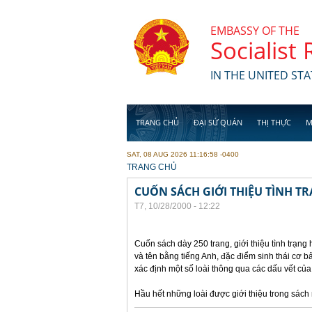
Skip to main content
EMBASSY OF THE
Socialist
IN THE UNITED STA
TRANG CHỦ
ĐẠI SỨ QUÁN
THỊ THỰC
M
SAT, 08 AUG 2026 11:16:58 -0400
YOU ARE HERE
TRANG CHỦ
CUỐN SÁCH GIỚI THIỆU TÌNH TR
T7, 10/28/2000 - 12:22
Cuốn sách dày 250 trang, giới thiệu tình trạng 
và tên bằng tiếng Anh, đặc điểm sinh thái cơ 
xác định một số loài thông qua các dấu vết củ
Hầu hết những loài được giới thiệu trong sách 