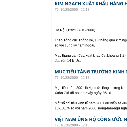
KIM NGẠCH XUẤT KHẨU HÀNG H
T7, 10/28/2000 - 12:18
Hà Nội (Ttxvn 27/10/2000)
Theo Tổng cục Thống kê, 10 tháng qua kim ngạ
so với cùng kỳ năm ngoái.
Mấy tháng gần đây, xuất khẩu đạt khoảng 1,2 -
đạt trên 14 tỷ Usd.
MỤC TIÊU TĂNG TRƯỞNG KINH T
T7, 10/28/2000 - 12:17
Mục tiêu năm 2001 là đạt mức tăng trưởng kin
Xuân Giá đã nói như vậy ngày 26/10.
Một số chỉ tiêu kinh tế năm 2001 dự kiến sẽ đượ
13-13,5% so với năm 2000, nông-lâm-ngư nghi
VIỆT NAM ỦNG HỘ CÔNG ƯỚC NĂ
T7, 10/28/2000 - 12:13