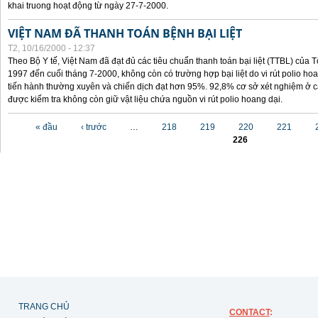
khai truong hoạt động từ ngày 27-7-2000.
VIỆT NAM ĐÃ THANH TOÁN BỆNH BẠI LIỆT
T2, 10/16/2000 - 12:37
Theo Bộ Y tế, Việt Nam đã đạt đủ các tiêu chuẩn thanh toán bại liệt (TTBL) của Tổ
1997 đến cuối tháng 7-2000, không còn có trường hợp bại liệt do vi rút polio h
tiến hành thường xuyên và chiến dịch đạt hơn 95%. 92,8% cơ sở xét nghiệm ở cá
được kiểm tra không còn giữ vật liệu chứa nguồn vi rút polio hoang dại.
Các trang
« đầu
‹ trước
…
218
219
220
221
226
TRANG CHỦ
CONTACT
: