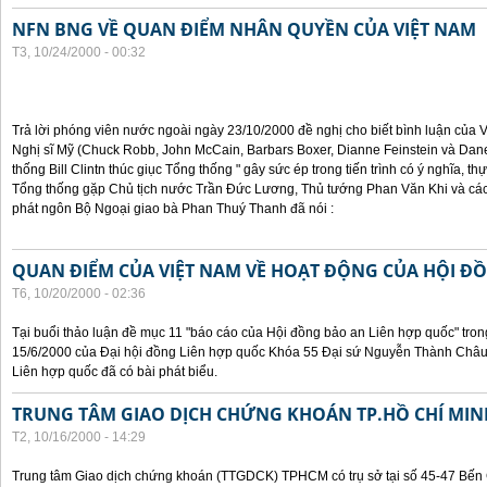
NFN BNG VỀ QUAN ĐIỂM NHÂN QUYỀN CỦA VIỆT NAM
T3, 10/24/2000 - 00:32
Trả lời phóng viên nước ngoài ngày 23/10/2000 đề nghị cho biết bình luận của
Nghị sĩ Mỹ (Chuck Robb, John McCain, Barbars Boxer, Dianne Feinstein và Dan
thống Bill Clintn thúc giục Tổng thống " gây sức ép trong tiến trình có ý nghĩa, t
Tổng thống gặp Chủ tịch nước Trần Đức Lương, Thủ tướng Phan Văn Khi và cá
phát ngôn Bộ Ngoại giao bà Phan Thuý Thanh đã nói :
QUAN ĐIỂM CỦA VIỆT NAM VỀ HOẠT ĐỘNG CỦA HỘI Đ
T6, 10/20/2000 - 02:36
Tại buổi thảo luận đề mục 11 "báo cáo của Hội đồng bảo an Liên hợp quốc" tron
15/6/2000 của Đại hội đồng Liên hợp quốc Khóa 55 Đại sứ Nguyễn Thành Châu, 
Liên hợp quốc đã có bài phát biểu.
TRUNG TÂM GIAO DỊCH CHỨNG KHOÁN TP.HỒ CHÍ MIN
T2, 10/16/2000 - 14:29
Trung tâm Giao dịch chứng khoán (TTGDCK) TPHCM có trụ sở tại số 45-47 Bến