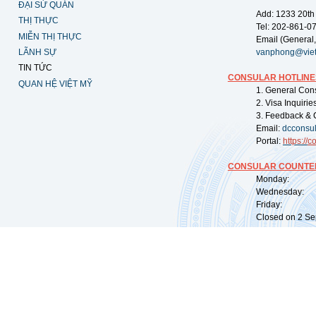
ĐẠI SỨ QUÁN
Add: 1233 20th
THỊ THỰC
Tel: 202-861-0
MIỄN THỊ THỰC
Email (General,
LÃNH SỰ
vanphong@vie
TIN TỨC
CONSULAR HOTLINE
QUAN HỆ VIỆT MỸ
1. General Con
2. Visa Inquiri
3. Feedback & 
Email:
dcconsu
Portal:
https://
co
CONSULAR COUNTER
Monday: 09:
Wednesday: 0
Friday: 09:
Closed on 2 Sep