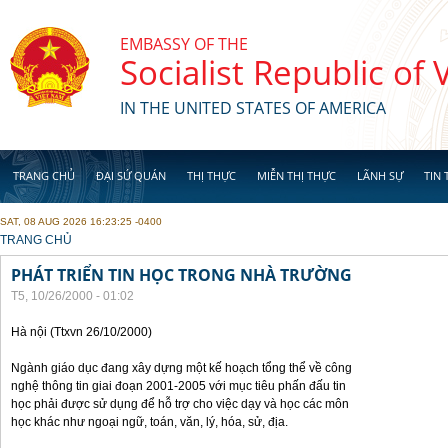
Skip to main content
EMBASSY OF THE
Socialist Republic of
IN THE UNITED STATES OF AMERICA
TRANG CHỦ
ĐẠI SỨ QUÁN
THỊ THỰC
MIỄN THỊ THỰC
LÃNH SỰ
TIN 
SAT, 08 AUG 2026 16:23:25 -0400
YOU ARE HERE
TRANG CHỦ
PHÁT TRIỂN TIN HỌC TRONG NHÀ TRƯỜNG
T5, 10/26/2000 - 01:02
Hà nội (Ttxvn 26/10/2000)
Ngành giáo dục đang xây dựng một kế hoạch tổng thể về công
nghệ thông tin giai đoạn 2001-2005 với mục tiêu phấn đấu tin
học phải được sử dụng để hỗ trợ cho việc dạy và học các môn
học khác như ngoại ngữ, toán, văn, lý, hóa, sử, địa.