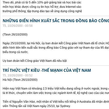
Theo đó, phải có từ 5 đến 10% giờ giảng bài và học bài các
môn học khác được công cụ tin học hỗ trợ; đưa Internet vào
trường phổ thông; tập trung đào tạo về ứng dụng công nghệ
NHỮNG ĐIỂN HÌNH XUẤT SẮC TRONG ĐỒNG BÀO CÔNG
T5, 10/26/2000 - 00:58
(Ttxvn 26/10/2000)
Ngày 25/10/2000, tại Hà Nội, ủy ban đoàn kết Công giáo Việt Nam đã tổ chức H
điển hình tiên tiến xuất sắc trong đồng bào Công giáo với sự tham dự của 95 đại b
biểu trong cả nước.
Uy ban đoàn kết Công giáo Việt Nam đã nêu bật
TRÍ THỨC VIỆT KIỀU -THẾ MẠNH CỦA VIỆT NAM
T5, 10/26/2000 - 00:52
Hà Nội (Ttxvn 26/10/2000)
Hiện nay Việt Nam có khoảng 2,5 triệu Việt kiều đang sống ở nước ngoài, trong đ
là trí thức, chuyên viên làm việc trong các ngành kinh tế, kỹ nghệ cao của các nướ
Tiến sĩ Nguyễn Văn Hào, một nhân sĩ Việt kiều nổi tiếng ở Australia đã nhận địn
viên Thông tấn xã Việt Nam ngày 25/10, tại Sydney.