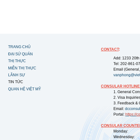
TRANG CHỦ
CONTACT
:
ĐẠI SỨ QUÁN
Add: 1233 20th
THỊ THỰC
Tel: 202-861-0
MIỄN THỊ THỰC
Email (General,
LÃNH SỰ
vanphong@vie
TIN TỨC
CONSULAR HOTLINE
QUAN HỆ VIỆT MỸ
1. General Con
2. Visa Inquiri
3. Feedback & 
Email:
dcconsu
Portal:
https://
co
CONSULAR COUNTER
Monday: 09:
Wednesday: 0