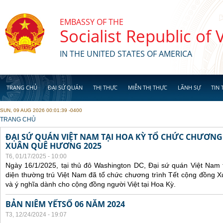
Skip to main content
EMBASSY OF THE
Socialist Republic of
IN THE UNITED STATES OF AMERICA
TRANG CHỦ
ĐẠI SỨ QUÁN
THỊ THỰC
MIỄN THỊ THỰC
LÃNH SỰ
TIN 
SUN, 09 AUG 2026 00:01:39 -0400
YOU ARE HERE
TRANG CHỦ
ĐẠI SỨ QUÁN VIỆT NAM TẠI HOA KỲ TỔ CHỨC CHƯƠNG
XUÂN QUÊ HƯƠNG 2025
T6, 01/17/2025 - 10:00
Ngày 16/1/2025, tại thủ đô Washington DC, Đại sứ quán Việt Nam 
diện thường trú Việt Nam đã tổ chức chương trình Tết cộng đồng 
và ý nghĩa dành cho cộng đồng người Việt tại Hoa Kỳ.
BẢN NIÊM YẾTSỐ 06 NĂM 2024
T3, 12/24/2024 - 19:07