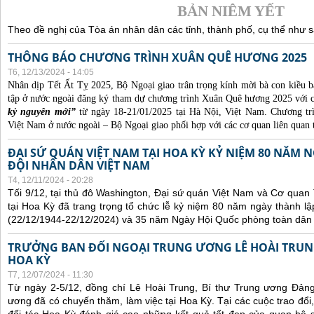
BẢN NIÊM YẾT
Theo đề nghị của Tòa án nhân dân các tỉnh, thành phố, cụ thể như s
THÔNG BÁO CHƯƠNG TRÌNH XUÂN QUÊ HƯƠNG 2025
T6, 12/13/2024 - 14:05
Nhân dịp Tết Ất Tỵ 2025, Bộ Ngoại giao trân trọng kính mời bà con kiều b
tập ở nước ngoài đăng ký tham dự chương trình Xuân Quê hương 2025 với 
kỷ nguyên mới”
từ ngày 18-21/01/2025 tại Hà Nội, Việt Nam. Chương t
Việt Nam ở nước ngoài – Bộ Ngoại giao phối hợp với các cơ quan liên quan 
ĐẠI SỨ QUÁN VIỆT NAM TẠI HOA KỲ KỶ NIỆM 80 NĂM
ĐỘI NHÂN DÂN VIỆT NAM
T4, 12/11/2024 - 20:28
Tối 9/12, tại thủ đô Washington, Đại sứ quán Việt Nam và Cơ qua
tại Hoa Kỳ đã trang trọng tổ chức lễ kỷ niệm 80 năm ngày thành 
(22/12/1944-22/12/2024) và 35 năm Ngày Hội Quốc phòng toàn dân 
TRƯỞNG BAN ĐỐI NGOẠI TRUNG ƯƠNG LÊ HOÀI TRUNG
HOA KỲ
T7, 12/07/2024 - 11:30
Từ ngày 2-5/12, đồng chí Lê Hoài Trung, Bí thư Trung ương Đản
ương đã có chuyến thăm, làm việc tại Hoa Kỳ. Tại các cuộc trao đổi