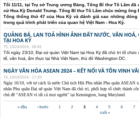
Tối 11/11, tại Trụ sở Trung ương Đảng, Tổng Bí thư Tô Lâm đã
cử Hoa Kỳ Donald Trump. Tổng Bí thư Tô Lâm chúc mừng ông 
Tổng thống thứ 47 của Hoa Kỳ và đánh giá cao những đóng
trong quá trình phát triển của quan hệ Việt Nam - Hoa Kỳ.
QUẢNG BÁ, LAN TOẢ HÌNH ẢNH ĐẤT NƯỚC, VĂN HOÁ,
TẠI HOA KỲ
T5, 10/24/2024 - 08:45
Tối ngày 23/10, Đại sứ quán Việt Nam tại Hoa Kỳ đã chủ trì tổ chức
tế, văn hoá, ẩm thực tại Nhà Việt Nam, thủ đô Washington DC.
NGÀY VĂN HÓA ASEAN 2024 – KẾT NỐI VÀ TÔN VINH 
T4, 10/16/2024 - 17:20
Ngày 16/10, với tư cách là nước Chủ tịch Hội Phu nhân Phu quân ASEAN 
nhân Phu quân Đại sứ quán Việt Nam đã chủ trì, phối hợp tổ chức thành
chủ đề “ASEAN vì tất cả mọi người” tại Kensington, bang Maryland.
Các trang
« đầu
‹ trước
1
2
3
4
5
6
7
cuối »