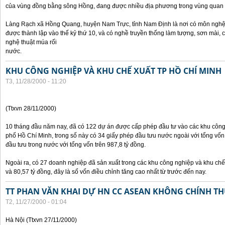
của vùng đồng bằng sông Hồng, đang được nhiều địa phương trong vùng quan 
Làng Rạch xã Hồng Quang, huyện Nam Trực, tỉnh Nam Định là nơi có môn nghệ 
được thành lập vào thế kỷ thứ 10, và có nghề truyền thống làm tượng, sơn mài,
nghệ thuật múa rối
nước.
KHU CÔNG NGHIỆP VÀ KHU CHẾ XUẤT TP HỒ CHÍ MINH
T3, 11/28/2000 - 11:20
(Ttxvn 28/11/2000)
10 tháng đầu năm nay, đã có 122 dự án được cấp phép đầu tư vào các khu công
phố Hồ Chí Minh, trong số này có 34 giấy phép đầu tưu nước ngoài với tổng vốn
đầu tưu trong nước với tổng vốn trên 987,8 tỷ đồng.
Ngoài ra, có 27 doanh nghiệp đã sản xuất trong các khu công nghiệp và khu chế 
và 80,57 tỷ đồng, đây là số vốn điều chỉnh tăng cao nhất từ trước đến nay.
TT PHAN VĂN KHAI DỰ HN CC ASEAN KHÔNG CHÍNH THỨ
T2, 11/27/2000 - 01:04
Hà Nội (Ttxvn 27/11/2000)