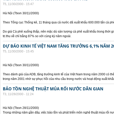
T5, 11/30/2000 - 15:47
Hà Nội (Ttxvn 30/11/2000)
Theo Tổng cục Thống kê, 11 tháng qua cả nước đã xuất khẩu 600.000 tấn cà phê
Do giá Cà phê xuống thấp, nên mặc dù sản lượng cà phê xuất khẩu trong thời g
trị thu về chỉ bằng 87% so với cùng kỳ năm ngoái.
DỰ BÁO KINH TẾ VIỆT NAM TĂNG TRƯỞNG 6,1% NĂM 2
T5, 11/30/2000 - 15:45
Hà Nội (Ttxvn 30/11/2000)
Theo đánh giá của ADB, tăng trưởng kinh tế của Việt Nam trong năm 2000 có th
trong năm 2001 nhờ sự phục hồi của nhu cầu trong nước và hoạt động xuất khẩ
BẢO TỒN NGHỆ THUẬT MÚA RỐI NƯỚC DÂN GIAN
T3, 11/28/2000 - 11:24
Hà Nội (Ttxvn 28/11/2000)
Trong những năm gần đây, việc bảo tồn và phát triển môn nghệ thuật múa rối n