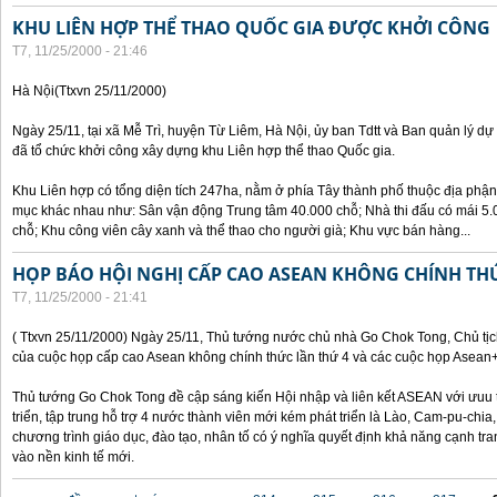
KHU LIÊN HỢP THỂ THAO QUỐC GIA ĐƯỢC KHỞI CÔNG
T7, 11/25/2000 - 21:46
Hà Nội(Ttxvn 25/11/2000)
Ngày 25/11, tại xã Mễ Trì, huyện Từ Liêm, Hà Nội, ủy ban Tdtt và Ban quản lý dự
đã tổ chức khởi công xây dựng khu Liên hợp thể thao Quốc gia.
Khu Liên hợp có tổng diện tích 247ha, nằm ở phía Tây thành phố thuộc địa phận
mục khác nhau như: Sân vận động Trung tâm 40.000 chỗ; Nhà thi đấu có mái 5.0
chỗ; Khu công viên cây xanh và thể thao cho người già; Khu vực bán hàng...
HỌP BÁO HỘI NGHỊ CẤP CAO ASEAN KHÔNG CHÍNH TH
T7, 11/25/2000 - 21:41
( Ttxvn 25/11/2000) Ngày 25/11, Thủ tướng nước chủ nhà Go Chok Tong, Chủ tịc
của cuộc họp cấp cao Asean không chính thức lần thứ 4 và các cuộc họp Asean
Thủ tướng Go Chok Tong đề cập sáng kiến Hội nhập và liên kết ASEAN với ưuu t
triển, tập trung hỗ trợ 4 nước thành viên mới kém phát triển là Lào, Cam-pu-chia
chương trình giáo dục, đào tạo, nhân tố có ý nghĩa quyết định khả năng cạnh 
vào nền kinh tế mới.
Các trang