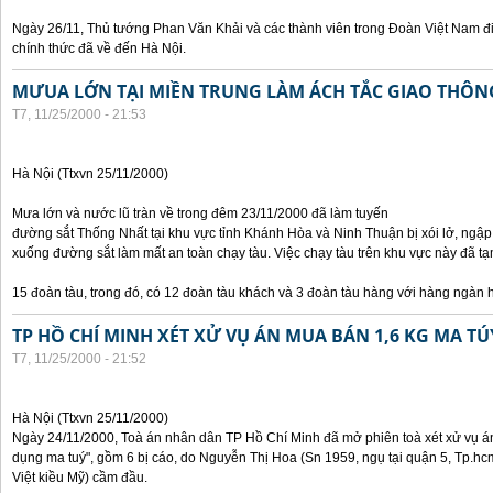
Ngày 26/11, Thủ tướng Phan Văn Khải và các thành viên trong Đoàn Việt Nam đ
chính thức đã về đến Hà Nội.
MƯUA LỚN TẠI MIỀN TRUNG LÀM ÁCH TẮC GIAO THÔ
T7, 11/25/2000 - 21:53
Hà Nội (Ttxvn 25/11/2000)
Mưa lớn và nước lũ tràn về trong đêm 23/11/2000 đã làm tuyến
đường sắt Thống Nhất tại khu vực tỉnh Khánh Hòa và Ninh Thuận bị xói lở, ngập
xuống đường sắt làm mất an toàn chạy tàu. Việc chạy tàu trên khu vực này đã
15 đoàn tàu, trong đó, có 12 đoàn tàu khách và 3 đoàn tàu hàng với hàng ngàn 
TP HỒ CHÍ MINH XÉT XỬ VỤ ÁN MUA BÁN 1,6 KG MA TÚ
T7, 11/25/2000 - 21:52
Hà Nội (Ttxvn 25/11/2000)
Ngày 24/11/2000, Toà án nhân dân TP Hồ Chí Minh đã mở phiên toà xét xử vụ án 
dụng ma tuý", gồm 6 bị cáo, do Nguyễn Thị Hoa (Sn 1959, ngụ tại quận 5, Tp.hc
Việt kiều Mỹ) cầm đầu.