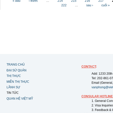
« đầu
‹ trước
…
214
215
216
217
222
…
sau ›
cuối »
TRANG CHỦ
CONTACT
:
ĐẠI SỨ QUÁN
Add: 1233 20th
THỊ THỰC
Tel: 202-861-0
MIỄN THỊ THỰC
Email (General,
LÃNH SỰ
vanphong@vie
TIN TỨC
CONSULAR HOTLINE
QUAN HỆ VIỆT MỸ
1. General Con
2. Visa Inquiri
3. Feedback & 