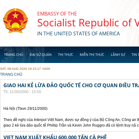
Skip to main content
EMBASSY OF THE
Socialist Republic of
IN THE UNITED STATES OF AMERICA
TRANG CHỦ
ĐẠI SỨ QUÁN
THỊ THỰC
MIỄN THỊ THỰC
LÃNH SỰ
TIN 
SAT, 08 AUG 2026 19:15:17 -0400
YOU ARE HERE
TRANG CHỦ
GIAO HAI KẺ LỪA ĐẢO QUỐC TẾ CHO CƠ QUAN ĐIỀU TR
T5, 11/30/2000 - 15:50
Hà Nội (Ttxvn 29/11/2000)
Theo đề nghị của Interpol Việt Nam, được sự đồng ý của Bộ Công An, Công an
giao 2 kẻ lừa đảo quốc tế Phillip Trần và Kevin John Ruggro đã có lệnh truy nã
VIET NAM XUẤT KHẨU 600.000 TẤN CÀ PHÊ