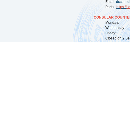
Email:
dcconsu
Portal:
https://
co
CONSULAR COUNTER
Monday: 09:
Wednesday: 0
Friday: 09:
Closed on 2 Sep