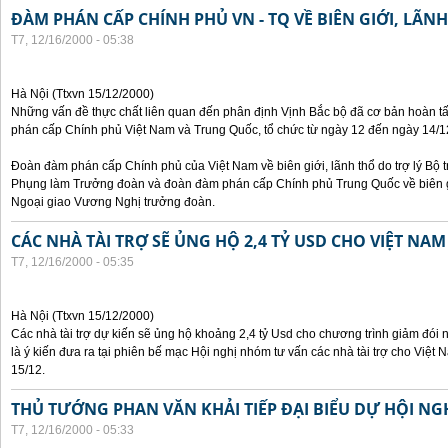
ĐÀM PHÁN CẤP CHÍNH PHỦ VN - TQ VỀ BIÊN GIỚI, LÃN
T7, 12/16/2000 - 05:38
Hà Nội (Ttxvn 15/12/2000)
Những vấn đề thực chất liên quan đến phân định Vịnh Bắc bộ đã cơ bản hoàn tấ
phán cấp Chính phủ Việt Nam và Trung Quốc, tổ chức từ ngày 12 đến ngày 14/12
Đoàn đàm phán cấp Chính phủ của Việt Nam về biên giới, lãnh thổ do trợ lý Bộ
Phụng làm Trưởng đoàn và đoàn đàm phán cấp Chính phủ Trung Quốc về biên giớ
Ngoại giao Vương Nghị trưởng đoàn.
CÁC NHÀ TÀI TRỢ SẼ ỦNG HỘ 2,4 TỶ USD CHO VIỆT NAM
T7, 12/16/2000 - 05:35
Hà Nội (Ttxvn 15/12/2000)
Các nhà tài trợ dự kiến sẽ ủng hộ khoảng 2,4 tỷ Usd cho chương trình giảm đói 
là ý kiến đưa ra tại phiên bế mạc Hội nghị nhóm tư vấn các nhà tài trợ cho Việt 
15/12.
THỦ TƯỚNG PHAN VĂN KHẢI TIẾP ĐẠI BIỂU DỰ HỘI N
T7, 12/16/2000 - 05:33