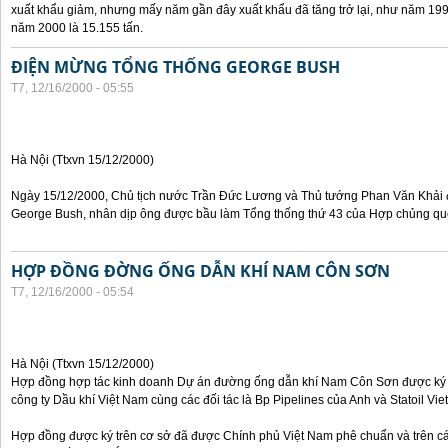
xuất khẩu giảm, nhưng mấy năm gần đây xuất khẩu đã tăng trở lại, như năm 199
năm 2000 là 15.155 tấn.
ĐIỆN MỪNG TỔNG THỐNG GEORGE BUSH
T7, 12/16/2000 - 05:55
Hà Nội (Ttxvn 15/12/2000)
Ngày 15/12/2000, Chủ tịch nước Trần Đức Lương và Thủ tướng Phan Văn Khải
George Bush, nhân dịp ông được bầu làm Tổng thống thứ 43 của Hợp chủng quố
HỢP ĐỒNG ĐỜNG ỐNG DẪN KHÍ NAM CÔN SƠN
T7, 12/16/2000 - 05:54
Hà Nội (Ttxvn 15/12/2000)
Hợp đồng hợp tác kinh doanh Dự án đường ống dẫn khí Nam Côn Sơn được ký 
công ty Dầu khí Việt Nam cùng các đối tác là Bp Pipelines của Anh và Statoil Vi
Hợp đồng được ký trên cơ sở đã được Chính phủ Việt Nam phê chuẩn và trên c