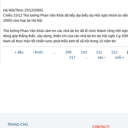
Hà Nội(Ttxvn 15/12/2000)
Chiều 15/12 Thủ tướng Phan Văn Khải đã tiếp đại biểu dự Hội nghị nhóm tư vấn 
2000) vừa họp tại Hà Nội.
Thủ tướng Phan Văn Khải cảm ơn các nhà tài trợ đã tổ chức thành công Hội ngh
đóng góp thẳng thắn, xây dựng, thiện chí của các nhà tài trợ dự Hội nghị Cg 200
Nam sẽ thực hiện tốt chiến lược phát triển kinh tế xã hội trong 10 năm tới.
Các trang
« đầu
‹ trước
…
209
210
211
212
217
…
sau ›
cuối »
TRANG CHỦ
CONTACT
: