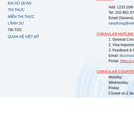
ĐẠI SỨ QUÁN
Add: 1233 20th
THỊ THỰC
Tel: 202-861-0
MIỄN THỊ THỰC
Email (General,
LÃNH SỰ
vanphong@vie
TIN TỨC
CONSULAR HOTLINE
QUAN HỆ VIỆT MỸ
1. General Con
2. Visa Inquiri
3. Feedback & 
Email:
dcconsu
Portal:
https://
co
CONSULAR COUNTER
Monday: 09:
Wednesday: 0
Friday: 09:
Closed on 2 Sep