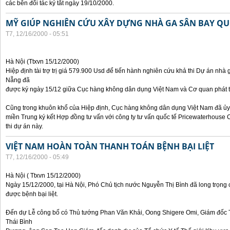
các bên đối tác ký tắt ngày 19/10/2000.
MỸ GIÚP NGHIÊN CỨU XÂY DỰNG NHÀ GA SÂN BAY QU
T7, 12/16/2000 - 05:51
Hà Nội (Ttxvn 15/12/2000)
Hiệp định tài trợ trị giá 579.900 Usd để tiến hành nghiên cứu khả thi Dự án nh
Nẵng đã
được ký ngày 15/12 giữa Cục hàng không dân dụng Việt Nam và Cơ quan phát t
Cũng trong khuôn khổ của Hiệp định, Cục hàng không dân dụng Việt Nam đã 
miền Trung ký kết Hợp đồng tư vấn với công ty tư vấn quốc tế Pricewaterhouse
thi dự án này.
VIỆT NAM HOÀN TOÀN THANH TOÁN BỆNH BẠI LIỆT
T7, 12/16/2000 - 05:49
Hà Nội ( Ttxvn 15/12/2000)
Ngày 15/12/2000, tại Hà Nội, Phó Chủ tịch nước Nguyễn Thị Bình đã long trọng 
được bệnh bại liệt.
Đến dự Lễ công bố có Thủ tướng Phan Văn Khải, Oong Shigere Omi, Giám đốc T
Thái Bình