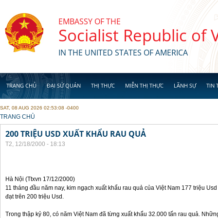
Skip to main content
EMBASSY OF THE
Socialist Republic of
IN THE UNITED STATES OF AMERICA
TRANG CHỦ
ĐẠI SỨ QUÁN
THỊ THỰC
MIỄN THỊ THỰC
LÃNH SỰ
TIN 
SAT, 08 AUG 2026 02:53:08 -0400
YOU ARE HERE
TRANG CHỦ
200 TRIỆU USD XUẤT KHẨU RAU QUẢ
T2, 12/18/2000 - 18:13
Hà Nội (Ttxvn 17/12/2000)
11 tháng đầu năm nay, kim ngạch xuất khẩu rau quả của Việt Nam 177 triệu Usd
đạt trên 200 triệu Usd.
Trong thập kỷ 80, có năm Việt Nam đã từng xuất khẩu 32.000 tấn rau quả. Nhữn