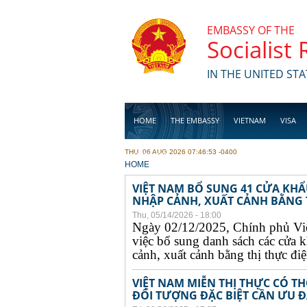
Skip to main content
EMBASSY OF THE
Socialist
IN THE UNITED STA
HOME
THE EMBASSY
VIETNAM
VISA
THU, 06 AUG 2026 07:46:53 -0400
BUSINESS
YOU ARE HERE
HOME
VIỆT NAM BỔ SUNG 41 CỬA KH
NHẬP CẢNH, XUẤT CẢNH BẰNG TH
Thu, 05/14/2026 - 18:00
Ngày 02/12/2025, Chính phủ Vi
việc bổ sung danh sách các cửa 
cảnh, xuất cảnh bằng thị thực điện
VIỆT NAM MIỄN THỊ THỰC CÓ 
ĐỐI TƯỢNG ĐẶC BIỆT CẦN ƯU ĐÃ