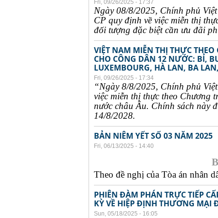
Fri, 09/26/2025 - 17:37
Ngày 08/8/2025, Chính phủ Việ
CP quy định về việc miễn thị thự
đối tượng đặc biệt cần ưu đãi phụ
VIỆT NAM MIỄN THỊ THỰC THEO
CHO CÔNG DÂN 12 NƯỚC: BỈ, B
LUXEMBOURG, HÀ LAN, BA LAN,
Fri, 09/26/2025 - 17:34
“Ngày 8/8/2025, Chính phủ Việ
việc miễn thị thực theo Chương t
nước châu Âu. Chính sách này đư
14/8/2028.
BẢN NIÊM YẾT SỐ 03 NĂM 2025
Fri, 06/13/2025 - 14:40
B
Theo đề nghị của Tòa án nhân dân
PHIÊN ĐÀM PHÁN TRỰC TIẾP CẤ
KỲ VỀ HIỆP ĐỊNH THƯƠNG MẠI 
Sun, 05/18/2025 - 16:05