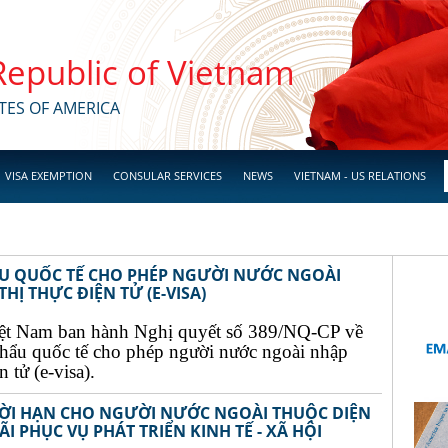
 Republic of Vietnam
TES OF AMERICA
VISA EXEMPTION
CONSULAR SERVICES
NEWS
VIETNAM - US RELATIONS
ẨU QUỐC TẾ CHO PHÉP NGƯỜI NƯỚC NGOÀI
Ị THỰC ĐIỆN TỬ (E-VISA)
ệt Nam ban hành Nghị quyết số 389/NQ-CP về
khẩu quốc tế cho phép người nước ngoài nhập
 tử (e-visa).
THỜI HẠN CHO NGƯỜI NƯỚC NGOÀI THUỘC DIỆN
I PHỤC VỤ PHÁT TRIỂN KINH TẾ - XÃ HỘI