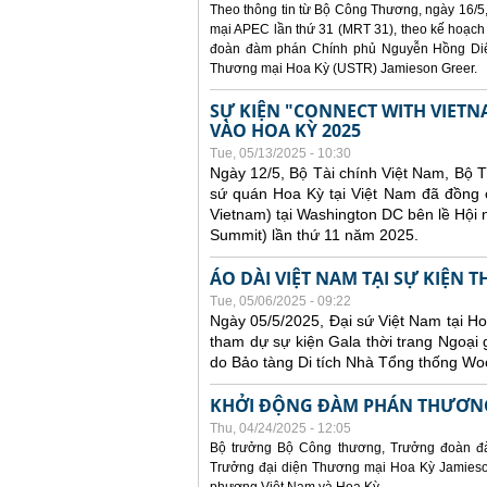
Theo thông tin từ Bộ Công Thương, ngày 16/5,
mại APEC lần thứ 31 (MRT 31), theo kế hoạch
đoàn đàm phán Chính phủ Nguyễn Hồng Diên
Thương mại Hoa Kỳ (USTR) Jamieson Greer.
SỰ KIỆN "CONNECT WITH VIETN
VÀO HOA KỲ 2025
Tue, 05/13/2025 - 10:30
Ngày 12/5, Bộ Tài chính Việt Nam, Bộ 
sứ quán Hoa Kỳ tại Việt Nam đã đồng ch
Vietnam) tại Washington DC bên lề Hội
Summit) lần thứ 11 năm 2025.
ÁO DÀI VIỆT NAM TẠI SỰ KIỆN 
Tue, 05/06/2025 - 09:22
Ngày 05/5/2025, Đại sứ Việt Nam tại 
tham dự sự kiện Gala thời trang Ngoại 
do Bảo tàng Di tích Nhà Tổng thống Woo
KHỞI ĐỘNG ĐÀM PHÁN THƯƠNG
Thu, 04/24/2025 - 12:05
Bộ trưởng Bộ Công thương, Trưởng đoàn đ
Trưởng đại diện Thương mại Hoa Kỳ Jamieson