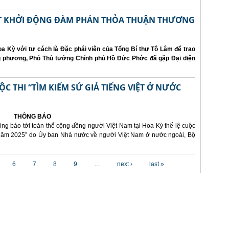
ẤT KHỞI ĐỘNG ĐÀM PHÁN THỎA THUẬN THƯƠNG
a Kỳ với tư cách là Đặc phái viên của Tổng Bí thư Tô Lâm để trao
ng phương, Phó Thủ tướng Chính phủ Hồ Đức Phớc đã gặp Đại diện
 THI “TÌM KIẾM SỨ GIẢ TIẾNG VIỆT Ở NƯỚC
THÔNG BÁO
ông báo tới toàn thể cộng đồng người Việt Nam tại Hoa Kỳ thể lệ cuộc
i năm 2025” do Ủy ban Nhà nước về người Việt Nam ở nước ngoài, Bộ
6
7
8
9
…
next ›
last »