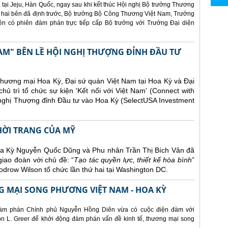
 tại Jeju, Hàn Quốc, ngay sau khi kết thúc Hội nghị Bộ trưởng Thương
 hai bên đã định trước, Bộ trưởng Bộ Công Thương Việt Nam, Trưởng
 có phiên đàm phán trực tiếp cấp Bộ trưởng với Trưởng Đại diện
AM" BÊN LỀ HỘI NGHỊ THƯỢNG ĐỈNH ĐẦU TƯ
Thương mại Hoa Kỳ, Đại sứ quán Việt Nam tại Hoa Kỳ và Đại
ủ trì tổ chức sự kiện 'Kết nối với Việt Nam' (Connect with
 nghị Thượng đỉnh Đầu tư vào Hoa Kỳ (SelectUSA Investment
THỜI TRANG CỦA MỸ
Hoa Kỳ Nguyễn Quốc Dũng và Phu nhân Trần Thị Bích Vân đã
giao đoàn với chủ đề: “
Tạo tác quyền lực, thiết kế hòa bình
”
drow Wilson tổ chức lần thứ hai tại Washington DC.
 MẠI SONG PHƯƠNG VIỆT NAM - HOA KỲ
àm phán Chính phủ Nguyễn Hồng Diên vừa có cuộc điện đàm với
 L. Greer để khởi động đàm phán vấn đề kinh tế, thương mại song