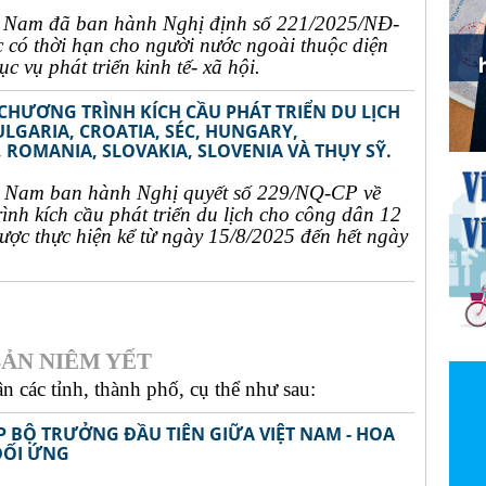
t Nam đã ban hành Nghị định số 221/2025/NĐ-
c có thời hạn cho người nước ngoài thuộc diện
c vụ phát triển kinh tế- xã hội.
 CHƯƠNG TRÌNH KÍCH CẦU PHÁT TRIỂN DU LỊCH
ULGARIA, CROATIA, SÉC, HUNGARY,
 ROMANIA, SLOVAKIA, SLOVENIA VÀ THỤY SỸ.
t Nam ban hành Nghị quyết số 229/NQ-CP về
rình kích cầu phát triển du lịch cho công dân 12
ợc thực hiện kể từ ngày 15/8/2025 đến hết ngày
ẢN NIÊM YẾT
 các tỉnh, thành phố, cụ thể như sau:
P BỘ TRƯỞNG ĐẦU TIÊN GIỮA VIỆT NAM - HOA
ĐỐI ỨNG