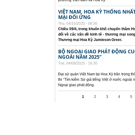
phương Việt Nam và Hoa Kỳ.
VIỆT NAM, HOA KỲ THỐNG NH
MẠI ĐỐI ỨNG
Thu, 04/10/2025 - 08:30
Chiều 09/4, trong khuôn khổ chuyến thăm Ho
đổi về các vấn đề kinh tế - thương mại so
Thương mại Hoa Kỳ Jamieson Greer.
BỘ NGOẠI GIAO PHÁT ĐỘNG CUỘC
NGOÀI NĂM 2025”
Tue, 04/08/2025 - 16:30
Đại sứ quán Việt Nam tại Hoa Kỳ trân trọng th
thi “Tìm kiếm Sứ giả tiếng Việt ở nước ngoà
Ngoại giao phát động.
Pages
1
2
3
4
5