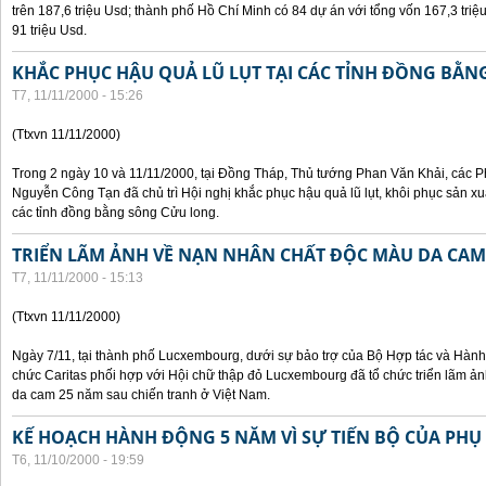
trên 187,6 triệu Usd; thành phố Hồ Chí Minh có 84 dự án với tổng vốn 167,3 triệ
91 triệu Usd.
KHẮC PHỤC HẬU QUẢ LŨ LỤT TẠI CÁC TỈNH ĐỒNG BẰ
T7, 11/11/2000 - 15:26
(Ttxvn 11/11/2000)
Trong 2 ngày 10 và 11/11/2000, tại Đồng Tháp, Thủ tướng Phan Văn Khải, các
Nguyễn Công Tạn đã chủ trì Hội nghị khắc phục hậu quả lũ lụt, khôi phục sản xu
các tỉnh đồng bằng sông Cửu long.
TRIỂN LÃM ẢNH VỀ NẠN NHÂN CHẤT ĐỘC MÀU DA CAM
T7, 11/11/2000 - 15:13
(Ttxvn 11/11/2000)
Ngày 7/11, tại thành phố Lucxembourg, dưới sự bảo trợ của Bộ Hợp tác và Hà
chức Caritas phối hợp với Hội chữ thập đỏ Lucxembourg đã tổ chức triển lãm 
da cam 25 năm sau chiến tranh ở Việt Nam.
KẾ HOẠCH HÀNH ĐỘNG 5 NĂM VÌ SỰ TIẾN BỘ CỦA PHỤ
T6, 11/10/2000 - 19:59