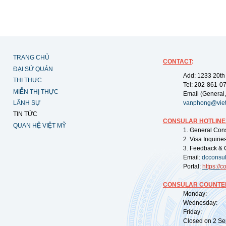
TRANG CHỦ
CONTACT
:
ĐẠI SỨ QUÁN
Add: 1233 20th
THỊ THỰC
Tel: 202-861-0
MIỄN THỊ THỰC
Email (General,
LÃNH SỰ
vanphong@vie
TIN TỨC
CONSULAR HOTLINE
QUAN HỆ VIỆT MỸ
1. General Con
2. Visa Inquiri
3. Feedback & 
Email:
dcconsu
Portal:
https://
co
CONSULAR COUNTER
Monday: 09:
Wednesday: 0
Friday: 09:
Closed on 2 Sep