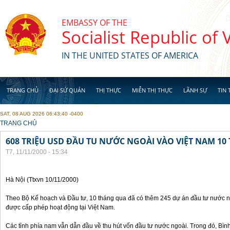
Skip to main content
EMBASSY OF THE
Socialist Republic of
IN THE UNITED STATES OF AMERICA
TRANG CHỦ
ĐẠI SỨ QUÁN
THỊ THỰC
MIỄN THỊ THỰC
LÃNH SỰ
TIN 
SAT, 08 AUG 2026 06:43:40 -0400
YOU ARE HERE
TRANG CHỦ
608 TRIỆU USD ĐẦU TU NƯỚC NGOÀI VÀO VIỆT NAM 1
T7, 11/11/2000 - 15:34
Hà Nội (Ttxvn 10/11/2000)
Theo Bộ Kế hoạch và Đầu tư, 10 tháng qua đã có thêm 245 dự án đầu tư nước ng
được cấp phép hoạt động tại Việt Nam.
Các tỉnh phía nam vẫn dẫn đầu về thu hút vốn đầu tư nước ngoài. Trong đó, Bì