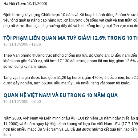
Hà Nội (Ttxvn 10/11/2000)
Định hướng xây dựng Chiến lược 10 năm và Kế hoạch hành động 5 năm Vì sự t
tiêu tổng quát là nâng cao năng lực, chất lượng đời sống vật chất và tinh thần 
phụ nữ được tham gia, thụ hưởng đầy đủ và bình đẳng trong mọi lĩnh vực của đờ
TỘI PHẠM LIÊN QUAN MA TUÝ GIẢM 12,6% TRONG 10 
T6, 11/10/2000 - 19:56
Theo Văn phòng thường trực phòng chống ma túy, Bộ Công an, từ đầu năm đến 
khám phá gần 9430 vụ, bắt hơn 17.130 đối tượng phạm tội ma túy; giảm 12,6% 
so với cùng kỳ năm ngoái.
Tang vật thu giữ được bao gồm 51,26 kg heroin, gần 470 kg thuốc phiện, hơn 2.
dược gây nghiện, hơn 66.000 liều ma túy ...và nhiều tang vật phạm tội khác.
QUAN HỆ VIỆT NAM VÀ EU TRONG 10 NĂM QUA
T6, 11/10/2000 - 03:50
Năm 2000, Việt Nam và Liên minh châu Âu (EU) kỷ niệm 10 năm ngày thiết lập q
11-2000) và 5 năm ngày ký Hiệp định khung về hợp tác Việt Nam - EU (17-7-199
hợp tác nhiều mặt giữa Việt Nam và EU đã đạt được những kết quả lớn, tạo tiền 
theo.