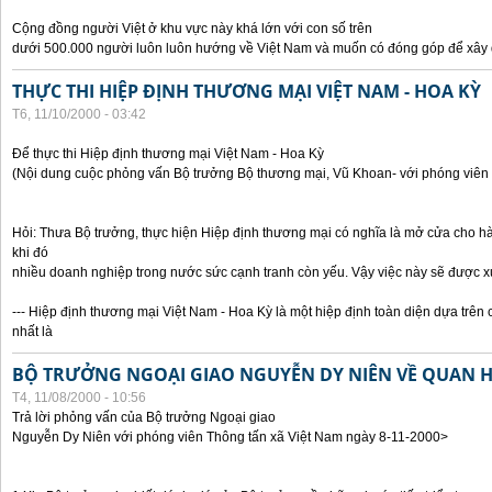
Cộng đồng người Việt ở khu vực này khá lớn với con số trên
dưới 500.000 người luôn luôn hướng về Việt Nam và muốn có đóng góp để xây
THỰC THI HIỆP ĐỊNH THƯƠNG MẠI VIỆT NAM - HOA KỲ
T6, 11/10/2000 - 03:42
Để thực thi Hiệp định thương mại Việt Nam - Hoa Kỳ
(Nội dung cuộc phỏng vấn Bộ trưởng Bộ thương mại, Vũ Khoan- với phóng viên 
Hỏi: Thưa Bộ trưởng, thực hiện Hiệp định thương mại có nghĩa là mở cửa cho h
khi đó
nhiều doanh nghiệp trong nước sức cạnh tranh còn yếu. Vậy việc này sẽ được x
--- Hiệp định thương mại Việt Nam - Hoa Kỳ là một hiệp định toàn diện dựa trên 
nhất là
BỘ TRƯỞNG NGOẠI GIAO NGUYỄN DY NIÊN VỀ QUAN HỆ
T4, 11/08/2000 - 10:56
Trả lời phỏng vấn của Bộ trưởng Ngoại giao
Nguyễn Dy Niên với phóng viên Thông tấn xã Việt Nam ngày 8-11-2000>