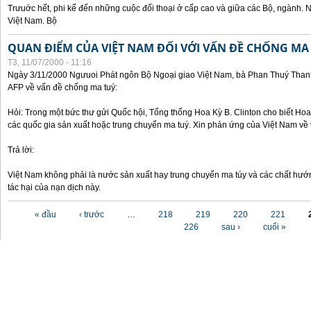
Trưuớc hết, phi kể đến những cuộc đối thoại ở cấp cao và giữa các Bộ, ngành. 
Việt Nam. Bộ
QUAN ĐIỂM CỦA VIỆT NAM ĐỐI VỚI VẤN ĐỀ CHỐNG MA
T3, 11/07/2000 - 11:16
Ngày 3/11/2000 Ngưuoi Phát ngôn Bộ Ngoại giao Việt Nam, bà Phan Thuý Thanh 
AFP về vấn đề chống ma tuý:
Hỏi: Trong một bức thư gửi Quốc hội, Tổng thống Hoa Kỳ B. Clinton cho biết Hoa 
các quốc gia sản xuất hoặc trung chuyển ma tuý. Xin phản ứng của Việt Nam về 
Trả lời:
Việt Nam không phải là nước sản xuất hay trung chuyển ma túy và các chất hướ
tác hại của nạn dịch này.
Các trang
« đầu
‹ trước
…
218
219
220
221
226
sau ›
cuối »