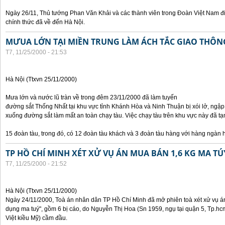
Ngày 26/11, Thủ tướng Phan Văn Khải và các thành viên trong Đoàn Việt Nam đ
chính thức đã về đến Hà Nội.
MƯUA LỚN TẠI MIỀN TRUNG LÀM ÁCH TẮC GIAO THÔ
T7, 11/25/2000 - 21:53
Hà Nội (Ttxvn 25/11/2000)
Mưa lớn và nước lũ tràn về trong đêm 23/11/2000 đã làm tuyến
đường sắt Thống Nhất tại khu vực tỉnh Khánh Hòa và Ninh Thuận bị xói lở, ngập
xuống đường sắt làm mất an toàn chạy tàu. Việc chạy tàu trên khu vực này đã
15 đoàn tàu, trong đó, có 12 đoàn tàu khách và 3 đoàn tàu hàng với hàng ngàn 
TP HỒ CHÍ MINH XÉT XỬ VỤ ÁN MUA BÁN 1,6 KG MA TÚ
T7, 11/25/2000 - 21:52
Hà Nội (Ttxvn 25/11/2000)
Ngày 24/11/2000, Toà án nhân dân TP Hồ Chí Minh đã mở phiên toà xét xử vụ án 
dụng ma tuý", gồm 6 bị cáo, do Nguyễn Thị Hoa (Sn 1959, ngụ tại quận 5, Tp.hc
Việt kiều Mỹ) cầm đầu.