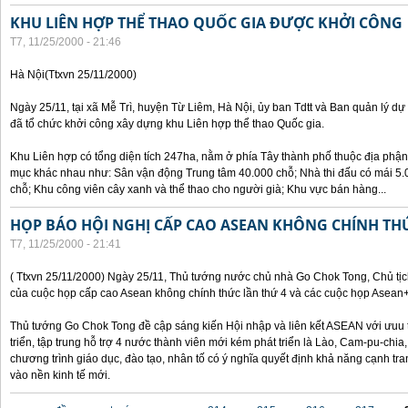
KHU LIÊN HỢP THỂ THAO QUỐC GIA ĐƯỢC KHỞI CÔNG
T7, 11/25/2000 - 21:46
Hà Nội(Ttxvn 25/11/2000)
Ngày 25/11, tại xã Mễ Trì, huyện Từ Liêm, Hà Nội, ủy ban Tdtt và Ban quản lý dự
đã tổ chức khởi công xây dựng khu Liên hợp thể thao Quốc gia.
Khu Liên hợp có tổng diện tích 247ha, nằm ở phía Tây thành phố thuộc địa phận
mục khác nhau như: Sân vận động Trung tâm 40.000 chỗ; Nhà thi đấu có mái 5.0
chỗ; Khu công viên cây xanh và thể thao cho người già; Khu vực bán hàng...
HỌP BÁO HỘI NGHỊ CẤP CAO ASEAN KHÔNG CHÍNH TH
T7, 11/25/2000 - 21:41
( Ttxvn 25/11/2000) Ngày 25/11, Thủ tướng nước chủ nhà Go Chok Tong, Chủ tịc
của cuộc họp cấp cao Asean không chính thức lần thứ 4 và các cuộc họp Asean
Thủ tướng Go Chok Tong đề cập sáng kiến Hội nhập và liên kết ASEAN với ưuu t
triển, tập trung hỗ trợ 4 nước thành viên mới kém phát triển là Lào, Cam-pu-chia
chương trình giáo dục, đào tạo, nhân tố có ý nghĩa quyết định khả năng cạnh 
vào nền kinh tế mới.
Các trang