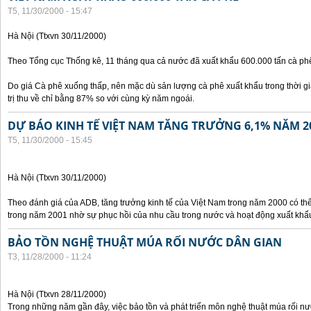
T5, 11/30/2000 - 15:47
Hà Nội (Ttxvn 30/11/2000)
Theo Tổng cục Thống kê, 11 tháng qua cả nước đã xuất khẩu 600.000 tấn cà phê
Do giá Cà phê xuống thấp, nên mặc dù sản lượng cà phê xuất khẩu trong thời g
trị thu về chỉ bằng 87% so với cùng kỳ năm ngoái.
DỰ BÁO KINH TẾ VIỆT NAM TĂNG TRƯỞNG 6,1% NĂM 2
T5, 11/30/2000 - 15:45
Hà Nội (Ttxvn 30/11/2000)
Theo đánh giá của ADB, tăng trưởng kinh tế của Việt Nam trong năm 2000 có th
trong năm 2001 nhờ sự phục hồi của nhu cầu trong nước và hoạt động xuất khẩ
BẢO TỒN NGHỆ THUẬT MÚA RỐI NƯỚC DÂN GIAN
T3, 11/28/2000 - 11:24
Hà Nội (Ttxvn 28/11/2000)
Trong những năm gần đây, việc bảo tồn và phát triển môn nghệ thuật múa rối n