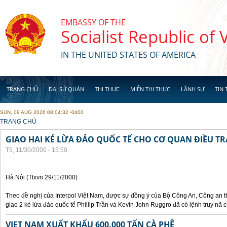
Skip to main content
EMBASSY OF THE
Socialist Republic of
IN THE UNITED STATES OF AMERICA
TRANG CHỦ
ĐẠI SỨ QUÁN
THỊ THỰC
MIỄN THỊ THỰC
LÃNH SỰ
TIN 
SUN, 09 AUG 2026 08:04:32 -0400
YOU ARE HERE
TRANG CHỦ
GIAO HAI KẺ LỪA ĐẢO QUỐC TẾ CHO CƠ QUAN ĐIỀU TR
T5, 11/30/2000 - 15:50
Hà Nội (Ttxvn 29/11/2000)
Theo đề nghị của Interpol Việt Nam, được sự đồng ý của Bộ Công An, Công an
giao 2 kẻ lừa đảo quốc tế Phillip Trần và Kevin John Ruggro đã có lệnh truy nã
VIET NAM XUẤT KHẨU 600.000 TẤN CÀ PHÊ