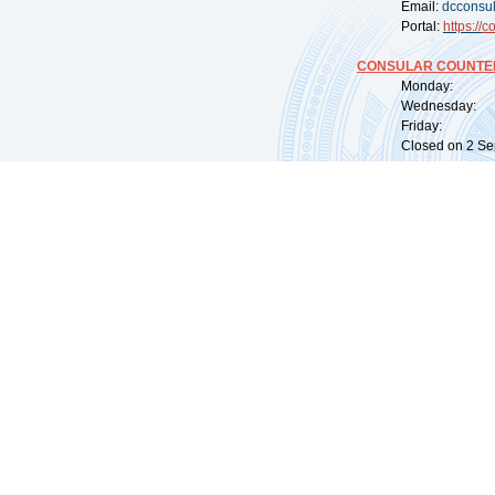
Email:
dcconsu
Portal:
https://
co
CONSULAR COUNTER
Monday: 09:
Wednesday: 0
Friday: 09:
Closed on 2 Sep