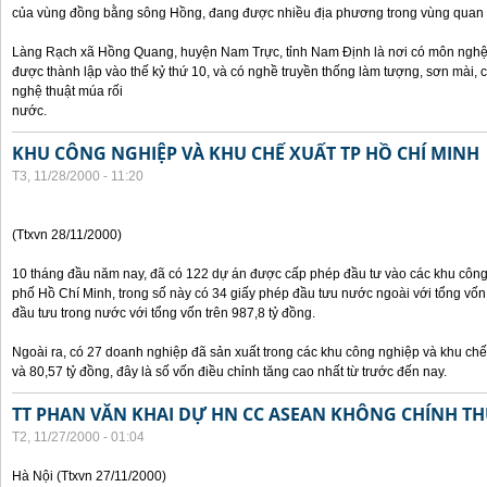
của vùng đồng bằng sông Hồng, đang được nhiều địa phương trong vùng quan 
Làng Rạch xã Hồng Quang, huyện Nam Trực, tỉnh Nam Định là nơi có môn nghệ 
được thành lập vào thế kỷ thứ 10, và có nghề truyền thống làm tượng, sơn mài,
nghệ thuật múa rối
nước.
KHU CÔNG NGHIỆP VÀ KHU CHẾ XUẤT TP HỒ CHÍ MINH
T3, 11/28/2000 - 11:20
(Ttxvn 28/11/2000)
10 tháng đầu năm nay, đã có 122 dự án được cấp phép đầu tư vào các khu công
phố Hồ Chí Minh, trong số này có 34 giấy phép đầu tưu nước ngoài với tổng vốn
đầu tưu trong nước với tổng vốn trên 987,8 tỷ đồng.
Ngoài ra, có 27 doanh nghiệp đã sản xuất trong các khu công nghiệp và khu chế 
và 80,57 tỷ đồng, đây là số vốn điều chỉnh tăng cao nhất từ trước đến nay.
TT PHAN VĂN KHAI DỰ HN CC ASEAN KHÔNG CHÍNH THỨ
T2, 11/27/2000 - 01:04
Hà Nội (Ttxvn 27/11/2000)