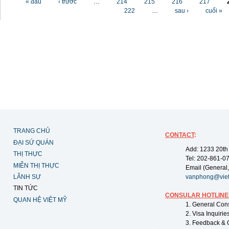
« đầu
‹ trước
…
214
215
216
217
222
…
sau ›
cuối »
TRANG CHỦ
CONTACT
:
ĐẠI SỨ QUÁN
Add: 1233 20th
THỊ THỰC
Tel: 202-861-0
MIỄN THỊ THỰC
Email (General,
LÃNH SỰ
vanphong@vie
TIN TỨC
CONSULAR HOTLINE
QUAN HỆ VIỆT MỸ
1. General Con
2. Visa Inquiri
3. Feedback & 