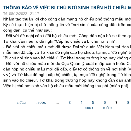
THÔNG BÁO VỀ VIỆC BỊ CHÚ NƠI SINH TRÊN HỘ CHIẾU
T6, 08/12/2022 - 21:17
Nhằm tạo thuận lợi cho công dân mang hộ chiếu phổ thông mẫu mới
Kỳ sẽ thực hiện bị chú thông tin về “nơi sinh” của công dân trên 
công dân, cụ thể như sau:
- Đối với đề nghị cấp / đổi hộ chiếu mới: Công dân nộp hồ sơ theo q
Tờ khai cần nêu rõ đề nghị “Cấp hộ chiếu và bị chú nơi sinh”.
- Đối với hộ chiếu mẫu mới đã được Đại sứ quán Việt Nam tại Hoa
mẫu mới đã cấp và Tờ khai đề nghị cấp hộ chiếu, tại mục “đề nghị” t
“Bị chú nơi sinh vào hộ chiếu”. Tờ khai trong trường hợp này không 
- Đối với hộ chiếu mẫu mới do Cục Quản lý xuất nhập cảnh hoặc C
dân nộp hộ chiếu mẫu mới đã cấp, giấy tờ có thông tin về nơi sinh (ví
v.v.) và Tờ khai đề nghị cấp hộ chiếu, tại mục “đề nghị” trong Tờ kha
sinh vào hộ chiếu”. Tờ khai trong trường hợp này không cần dán ảnh
Việc bị chú nơi sinh vào hộ chiếu mẫu mới không thu phí (miễn phí).
Các trang
« đầu
‹ trước
…
3
4
5
6
7
8
sau ›
cuối »