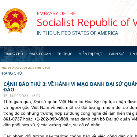
Skip to main content
EMBASSY OF THE
Socialist Republic of
IN THE UNITED STATES OF AMERICA
TRANG CHỦ
ĐẠI SỨ QUÁN
THỊ THỰC
MIỄN THỊ THỰC
LÃNH SỰ
TIN 
THU, 06 AUG 2026 21:33:55 -0400
YOU ARE HERE
TRANG CHỦ
CẢNH BÁO THỨ 3: VỀ HÀNH VI MẠO DANH ĐẠI SỨ QU
ĐẢO
T6, 11/03/2023 - 16:07
Thời gian qua, Đại sứ quán Việt Nam tại Hoa Kỳ tiếp tục nhận đư
và người gốc Việt Nam về việc một số đối tượng, nhóm đối sử dụn
trong đó có những trường hợp sử dụng công nghệ để làm hiển thị gi
861-0737
hoặc
+1
-
202-999-6589
, mạo danh cán bộ Đại sứ quán Vi
dân phối hợp xử lý các vướng mắc, sự cố cá nhân.
Các nhóm đối tượng này thường thông báo về việc công dân gửi 