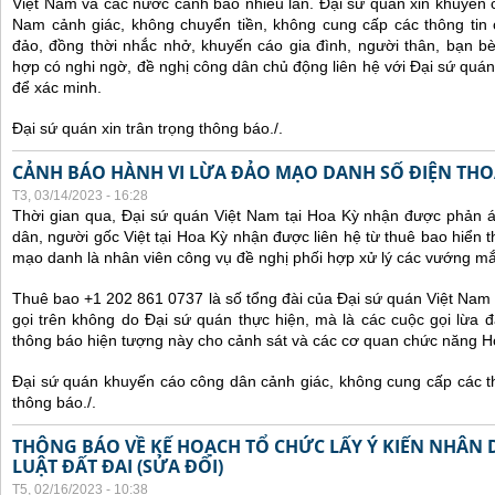
Việt Nam và các nước cảnh báo nhiều lần.
Đại sứ quán xin khuyến 
Nam cảnh giác, không chuyển tiền, không cung cấp các thông tin 
đảo, đồng thời nhắc nhở, khuyến cáo gia đình, người thân, bạn b
hợp có nghi ngờ, đề nghị công dân chủ động liên hệ với Đại sứ quá
để xác minh.
Đại sứ quán xin trân trọng thông báo./.
CẢNH BÁO HÀNH VI LỪA ĐẢO MẠO DANH SỐ ĐIỆN THOẠI
T3, 03/14/2023 - 16:28
Thời gian qua, Đại sứ quán Việt Nam tại Hoa Kỳ nhận được phản 
dân, người gốc Việt tại Hoa Kỳ nhận được liên hệ từ thuê bao hiển 
mạo danh là nhân viên công vụ đề nghị phối hợp xử lý các vướng mắ
Thuê bao +1 202 861 0737 là số tổng đài của Đại sứ quán Việt Nam 
gọi trên không do Đại sứ quán thực hiện, mà là các cuộc gọi lừa đ
thông báo hiện tượng này cho cảnh sát và các cơ quan chức năng H
Đại sứ quán khuyến cáo công dân cảnh giác, không cung cấp các thô
thông báo./.
THÔNG BÁO VỀ KẾ HOẠCH TỔ CHỨC LẤY Ý KIẾN NHÂN 
LUẬT ĐẤT ĐAI (SỬA ĐỔI)
T5, 02/16/2023 - 10:38