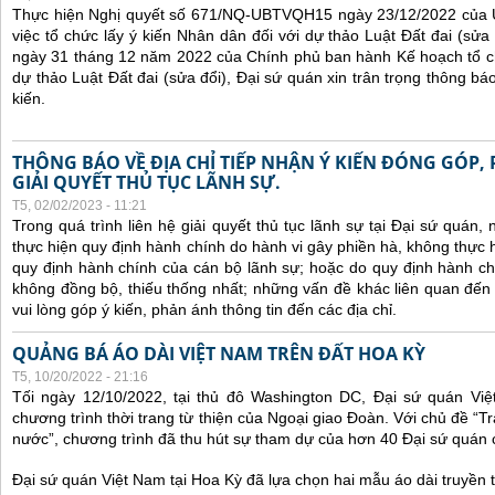
Thực hiện Nghị quyết số 671/NQ-UBTVQH15 ngày 23/12/2022 của 
việc tổ chức lấy ý kiến Nhân dân đối với dự thảo Luật Đất đai (sử
ngày 31 tháng 12 năm 2022 của Chính phủ ban hành Kế hoạch tổ ch
dự thảo Luật Đất đai (sửa đổi), Đại sứ quán xin trân trọng thông báo
kiến.
THÔNG BÁO VỀ ĐỊA CHỈ TIẾP NHẬN Ý KIẾN ĐÓNG GÓP,
GIẢI QUYẾT THỦ TỤC LÃNH SỰ.
T5, 02/02/2023 - 11:21
Trong quá trình liên hệ giải quyết thủ tục lãnh sự tại Đại sứ quán
thực hiện quy định hành chính do hành vi gây phiền hà, không thực
quy định hành chính của cán bộ lãnh sự; hoặc do quy định hành ch
không đồng bộ, thiếu thống nhất; những vấn đề khác liên quan đến
vui lòng góp ý kiến, phản ánh thông tin đến các địa chỉ.
QUẢNG BÁ ÁO DÀI VIỆT NAM TRÊN ĐẤT HOA KỲ
T5, 10/20/2022 - 21:16
Tối ngày 12/10/2022, tại thủ đô Washington DC, Đại sứ quán Vi
chương trình thời trang từ thiện của Ngoại giao Đoàn. Với chủ đề “
nước”, chương trình đã thu hút sự tham dự của hơn 40 Đại sứ quán
Đại sứ quán Việt Nam tại Hoa Kỳ đã lựa chọn hai mẫu áo dài truyền t