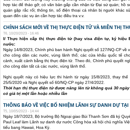
hợp tác để tháo gỡ; có văn bản gấp cần nhận từ Đại sứ quán; hồ sơ
quán gặp rắc rối; thông tin, số điện thoại cá nhân bị người khác 
quan đến các vụ án cần hợp tác điều tra v.v.
CHÍNH SÁCH MỚI VỀ THỊ THỰC ĐIỆN TỬ VÀ MIỄN THỊ T
T6, 10/20/2023 - 16:46
I/ Thực hiện cấp thị thực điện tử (hay visa điện tự, ký hiệu
nước:
Ngày 14/8/2023, Chính phủ ban hành Nghị quyết số 127/NQ-CP về việ
cho công dân các nước, vùng lãnh thổ; các cửa khẩu quốc tế ch
cảnh, xuất cảnh bằng thị thực điện tử. Theo đó, Chính phủ quyết ngh
cho công dân tất cả các nước, vùng lãnh thổ.
Nghị quyết này có hiệu lực thi hành từ ngày 15/8/2023, thay th
25/5/2020 và Nghị quyết số 60/NQ-CP ngày 27/4/2022.
Thời hạn thị thực điện tử được nâng lên từ không quá 30 ngà
có giá trị một lần hoặc nhiều lần
THÔNG BÁO VỀ VIỆC BỔ NHIỆM LÃNH SỰ DANH DỰ TẠI
T5, 10/05/2023 - 14:44
Ngày 18/7/2023, Bộ trưởng Bộ Ngoại giao Bùi Thanh Sơn đã ký Quyế
Paul Leaf làm Lãnh sự danh dự nước Công hòa xã hội chủ nghĩa Việt
tiểu bang Hawaii, Hoa Kỳ.