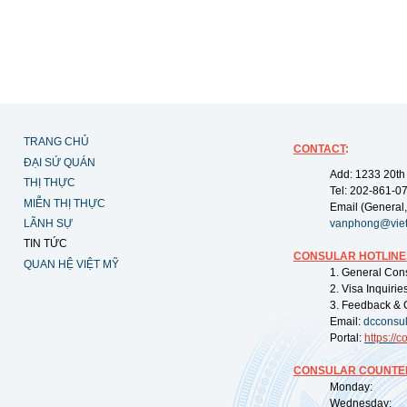
TRANG CHỦ
CONTACT
:
ĐẠI SỨ QUÁN
Add: 1233 20th
THỊ THỰC
Tel: 202-861-0
MIỄN THỊ THỰC
Email (General,
LÃNH SỰ
vanphong@vie
TIN TỨC
CONSULAR HOTLINE
QUAN HỆ VIỆT MỸ
1. General Con
2. Visa Inquiri
3. Feedback & 
Email:
dcconsu
Portal:
https://
co
CONSULAR COUNTER
Monday: 09:
Wednesday: 0