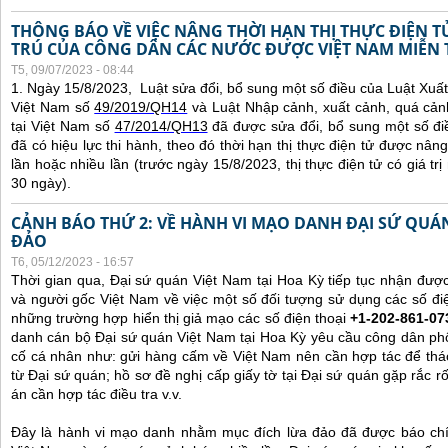
THÔNG BÁO VỀ VIỆC NÂNG THỜI HẠN THỊ THỰC ĐIỆN 
TRÚ CỦA CÔNG DÂN CÁC NƯỚC ĐƯỢC VIỆT NAM MIỄN 
T5, 09/07/2023 - 08:44
1. Ngày 15/8/2023, Luật sửa đổi, bổ sung một số điều của Luật Xuấ
Việt Nam số
49/2019/QH14
và Luật Nhập cảnh, xuất cảnh, quá cản
tại Việt Nam số
47/2014/QH13
đã được sửa đổi, bổ sung một số đi
đã có hiệu lực thi hành, theo đó thời hạn thị thực điện tử được nâng
lần hoặc nhiều lần (trước ngày 15/8/2023, thị thực điện tử có giá tr
30 ngày).
CẢNH BÁO THỨ 2: VỀ HÀNH VI MẠO DANH ĐẠI SỨ QU
ĐẢO
T6, 05/12/2023 - 16:57
Thời gian qua, Đại sứ quán Việt Nam tại Hoa Kỳ tiếp tục nhận đư
và người gốc Việt Nam về việc một số đối tượng sử dụng các số điệ
những trường hợp hiển thị giả mạo các số điện thoại
+1-202-861-07
danh cán bộ Đại sứ quán Việt Nam tại Hoa Kỳ yêu cầu công dân ph
cố cá nhân như: gửi hàng cấm về Việt Nam nên cần hợp tác để thá
từ Đại sứ quán; hồ sơ đề nghị cấp giấy tờ tại Đại sứ quán gặp rắc r
án cần hợp tác điều tra v.v.
Đây là hành vi mạo danh nhằm mục đích lừa đảo đã được báo chí