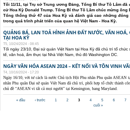
Tối 11/11, tại Trụ sở Trung ương Đảng, Tổng Bí thư Tô Lâm đã
cử Hoa Kỳ Donald Trump. Tổng Bí thư Tô Lâm chúc mừng ông 
Tổng thống thứ 47 của Hoa Kỳ và đánh giá cao những đóng
trong quá trình phát triển của quan hệ Việt Nam - Hoa Kỳ.
QUẢNG BÁ, LAN TOẢ HÌNH ẢNH ĐẤT NƯỚC, VĂN HOÁ,
TẠI HOA KỲ
T5, 10/24/2024 - 08:45
Tối ngày 23/10, Đại sứ quán Việt Nam tại Hoa Kỳ đã chủ trì tổ chức
tế, văn hoá, ẩm thực tại Nhà Việt Nam, thủ đô Washington DC.
NGÀY VĂN HÓA ASEAN 2024 – KẾT NỐI VÀ TÔN VINH 
T4, 10/16/2024 - 17:20
Ngày 16/10, với tư cách là nước Chủ tịch Hội Phu nhân Phu quân ASEAN 
nhân Phu quân Đại sứ quán Việt Nam đã chủ trì, phối hợp tổ chức thành
chủ đề “ASEAN vì tất cả mọi người” tại Kensington, bang Maryland.
Các trang
« đầu
‹ trước
1
2
3
4
5
6
7
cuối »