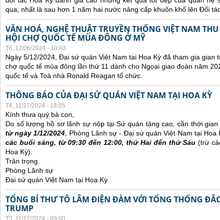
đối tác Hoa Kỳ đánh giá cao những kết quả tốt đẹp của quan hệ
qua, nhất là sau hơn 1 năm hai nước nâng cấp khuôn khổ lên Đối tác
VĂN HOÁ, NGHỆ THUẬT TRUYỀN THỐNG VIỆT NAM THU
HỘI CHỢ QUỐC TẾ MÙA ĐÔNG Ở MỸ
T6, 12/06/2024 - 10:03
Ngày 5/12/2024, Đại sứ quán Việt Nam tại Hoa Kỳ đã tham gia gian t
chợ quốc tế mùa đông lần thứ 11 dành cho Ngoại giao đoàn năm 20
quốc tế và Toà nhà Ronald Reagan tổ chức.
THÔNG BÁO CỦA ĐẠI SỨ QUÁN VIỆT NAM TẠI HOA KỲ
T4, 11/27/2024 - 18:05
Kính thưa quý bà con,
Do số lượng hồ sơ lãnh sự nộp tại Sứ quán tăng cao, cần thời gian đ
từ ngày 1/12/2024
, Phòng Lãnh sự - Đại sứ quán Việt Nam tại Hoa
các buổi sáng, từ 09:30 đến 12:00, thứ Hai đến thứ Sáu
(trừ cá
Hoa Kỳ).
Trân trọng.
Phòng Lãnh sự
Đại sứ quán Việt Nam tại Hoa Kỳ
TỔNG BÍ THƯ TÔ LÂM ĐIỆN ĐÀM VỚI TỔNG THỐNG ĐẮ
TRUMP
T3, 11/12/2024 - 09:00