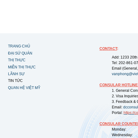
TRANG CHỦ
CONTACT
:
ĐẠI SỨ QUÁN
Add: 1233 20th
THỊ THỰC
Tel: 202-861-0
MIỄN THỊ THỰC
Email (General,
LÃNH SỰ
vanphong@vie
TIN TỨC
CONSULAR HOTLINE
QUAN HỆ VIỆT MỸ
1. General Con
2. Visa Inquiri
3. Feedback & 
Email:
dcconsu
Portal:
https://
co
CONSULAR COUNTER
Monday: 09:
Wednesday: 0