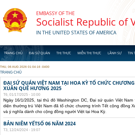
Skip to main content
EMBASSY OF THE
Socialist Republic of
IN THE UNITED STATES OF AMERICA
TRANG CHỦ
ĐẠI SỨ QUÁN
THỊ THỰC
MIỄN THỊ THỰC
LÃNH SỰ
TIN 
THU, 06 AUG 2026 01:04:16 -0400
YOU ARE HERE
TRANG CHỦ
ĐẠI SỨ QUÁN VIỆT NAM TẠI HOA KỲ TỔ CHỨC CHƯƠNG
XUÂN QUÊ HƯƠNG 2025
T6, 01/17/2025 - 10:00
Ngày 16/1/2025, tại thủ đô Washington DC, Đại sứ quán Việt Nam 
diện thường trú Việt Nam đã tổ chức chương trình Tết cộng đồng 
và ý nghĩa dành cho cộng đồng người Việt tại Hoa Kỳ.
BẢN NIÊM YẾTSỐ 06 NĂM 2024
T3, 12/24/2024 - 19:07