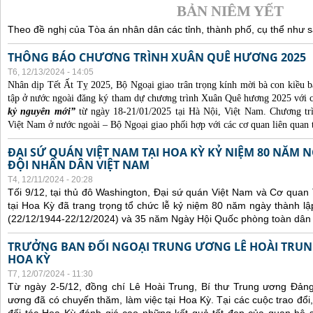
BẢN NIÊM YẾT
Theo đề nghị của Tòa án nhân dân các tỉnh, thành phố, cụ thể như s
THÔNG BÁO CHƯƠNG TRÌNH XUÂN QUÊ HƯƠNG 2025
T6, 12/13/2024 - 14:05
Nhân dịp Tết Ất Tỵ 2025, Bộ Ngoại giao trân trọng kính mời bà con kiều b
tập ở nước ngoài đăng ký tham dự chương trình Xuân Quê hương 2025 với 
kỷ nguyên mới”
từ ngày 18-21/01/2025 tại Hà Nội, Việt Nam. Chương t
Việt Nam ở nước ngoài – Bộ Ngoại giao phối hợp với các cơ quan liên quan 
ĐẠI SỨ QUÁN VIỆT NAM TẠI HOA KỲ KỶ NIỆM 80 NĂM
ĐỘI NHÂN DÂN VIỆT NAM
T4, 12/11/2024 - 20:28
Tối 9/12, tại thủ đô Washington, Đại sứ quán Việt Nam và Cơ qua
tại Hoa Kỳ đã trang trọng tổ chức lễ kỷ niệm 80 năm ngày thành 
(22/12/1944-22/12/2024) và 35 năm Ngày Hội Quốc phòng toàn dân 
TRƯỞNG BAN ĐỐI NGOẠI TRUNG ƯƠNG LÊ HOÀI TRUNG
HOA KỲ
T7, 12/07/2024 - 11:30
Từ ngày 2-5/12, đồng chí Lê Hoài Trung, Bí thư Trung ương Đản
ương đã có chuyến thăm, làm việc tại Hoa Kỳ. Tại các cuộc trao đổi