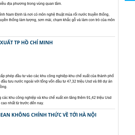
iều địa phương trong vùng quan tâm.
nh Nam Định là nơi có môn nghệ thuật múa rối nước truyền thống,
truyền thống làm tượng, sơn mài, chạm khắc gỗ và làm con trò của môn
XUẤT TP HỒ CHÍ MINH
cấp phép đầu tư vào các khu công nghiệp-khu chế xuất của thành phố
 đầu tưu nước ngoài với tổng vốn đầu tư 47,32 triệu Usd và 88 dự án
đồng.
g các khu công nghiệp và khu chế xuất xin tăng thêm 91,42 triệu Usd
 cao nhất từ trước đến nay.
SEAN KHÔNG CHÍNH THỨC VỀ TỚI HÀ NỘI