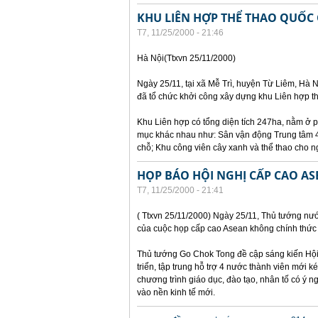
KHU LIÊN HỢP THỂ THAO QUỐC
T7, 11/25/2000 - 21:46
Hà Nội(Ttxvn 25/11/2000)
Ngày 25/11, tại xã Mễ Trì, huyện Từ Liêm, Hà N
đã tổ chức khởi công xây dựng khu Liên hợp th
Khu Liên hợp có tổng diện tích 247ha, nằm ở p
mục khác nhau như: Sân vận động Trung tâm 40
chỗ; Khu công viên cây xanh và thể thao cho n
HỌP BÁO HỘI NGHỊ CẤP CAO A
T7, 11/25/2000 - 21:41
( Ttxvn 25/11/2000) Ngày 25/11, Thủ tướng nư
của cuộc họp cấp cao Asean không chính thức 
Thủ tướng Go Chok Tong đề cập sáng kiến Hội 
triển, tập trung hỗ trợ 4 nước thành viên mới 
chương trình giáo dục, đào tạo, nhân tố có ý
vào nền kinh tế mới.
Các trang