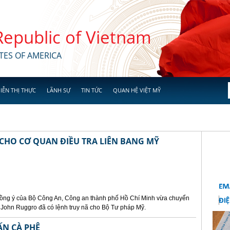
 Republic of Vietnam
TES OF AMERICA
IỄN THỊ THỰC
LÃNH SỰ
TIN TỨC
QUAN HỆ VIỆT MỸ
 CHO CƠ QUAN ĐIỀU TRA LIÊN BANG MỸ
 đồng ý của Bộ Công An, Công an thành phố Hồ Chí Minh vừa chuyển
in John Ruggro đã có lệnh truy nã cho Bộ Tư pháp Mỹ.
ẤN CÀ PHÊ