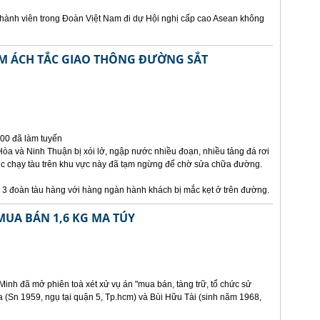
hành viên trong Đoàn Việt Nam đi dự Hội nghị cấp cao Asean không
M ÁCH TẮC GIAO THÔNG ĐƯỜNG SẮT
000 đã làm tuyến
òa và Ninh Thuận bị xói lở, ngập nước nhiều đoạn, nhiều tảng đá rơi
ệc chạy tàu trên khu vực này đã tạm ngừng để chờ sửa chữa đường.
à 3 đoàn tàu hàng với hàng ngàn hành khách bị mắc kẹt ở trên đường.
MUA BÁN 1,6 KG MA TÚY
inh đã mở phiên toà xét xử vụ án "mua bán, tàng trữ, tổ chức sử
 (Sn 1959, ngụ tại quận 5, Tp.hcm) và Bùi Hữu Tài (sinh năm 1968,