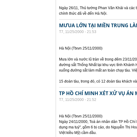
Ngày 26/11, Thủ tướng Phan Văn Khải và các t
chính thức đã về đến Hà Nội.
MƯUA LỚN TẠI MIỀN TRUNG LÀ
T7, 11/25/2000 - 21:53
Hà Nội (Ttxvn 25/11/2000)
Mưa lớn và nước lũ tràn về trong đêm 23/11/2
đường sắt Thống Nhất tại khu vực tỉnh Khánh H
xuống đường sắt làm mất an toàn chạy tàu. Vi
15 đoàn tàu, trong đó, có 12 đoàn tàu khách v
TP HỒ CHÍ MINH XÉT XỬ VỤ ÁN 
T7, 11/25/2000 - 21:52
Hà Nội (Ttxvn 25/11/2000)
Ngày 24/11/2000, Toà án nhân dân TP Hồ Chí M
dụng ma tuý", gồm 6 bị cáo, do Nguyễn Thị Hoa
Việt kiều Mỹ) cầm đầu.