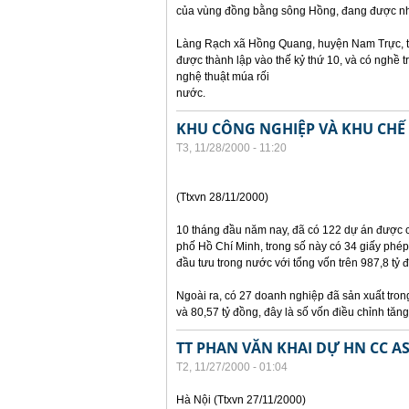
của vùng đồng bằng sông Hồng, đang được nh
Làng Rạch xã Hồng Quang, huyện Nam Trực, tỉ
được thành lập vào thế kỷ thứ 10, và có nghề 
nghệ thuật múa rối
nước.
KHU CÔNG NGHIỆP VÀ KHU CHẾ 
T3, 11/28/2000 - 11:20
(Ttxvn 28/11/2000)
10 tháng đầu năm nay, đã có 122 dự án được 
phố Hồ Chí Minh, trong số này có 34 giấy phép
đầu tưu trong nước với tổng vốn trên 987,8 tỷ 
Ngoài ra, có 27 doanh nghiệp đã sản xuất tron
và 80,57 tỷ đồng, đây là số vốn điều chỉnh tăng
TT PHAN VĂN KHAI DỰ HN CC A
T2, 11/27/2000 - 01:04
Hà Nội (Ttxvn 27/11/2000)