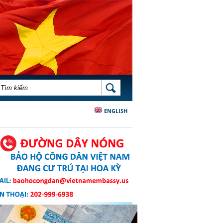
BIỂU MẪU TÌM KIẾM
TÌM KIẾM
ENGLISH