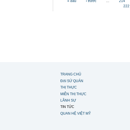
« đầu
‹ trước
…
214
222
TRANG CHỦ
ĐẠI SỨ QUÁN
THỊ THỰC
MIỄN THỊ THỰC
LÃNH SỰ
TIN TỨC
QUAN HỆ VIỆT MỸ