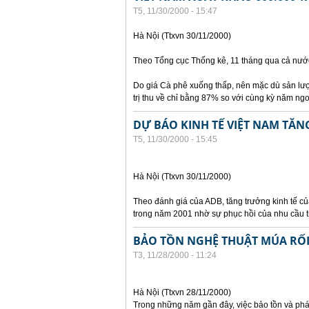
T5, 11/30/2000 - 15:47
Hà Nội (Ttxvn 30/11/2000)
Theo Tổng cục Thống kê, 11 tháng qua cả nước
Do giá Cà phê xuống thấp, nên mặc dù sản lượ
trị thu về chỉ bằng 87% so với cùng kỳ năm ngo
DỰ BÁO KINH TẾ VIỆT NAM TĂN
T5, 11/30/2000 - 15:45
Hà Nội (Ttxvn 30/11/2000)
Theo đánh giá của ADB, tăng trưởng kinh tế c
trong năm 2001 nhờ sự phục hồi của nhu cầu 
BẢO TỒN NGHỆ THUẬT MÚA RỐ
T3, 11/28/2000 - 11:24
Hà Nội (Ttxvn 28/11/2000)
Trong những năm gần đây, việc bảo tồn và phá