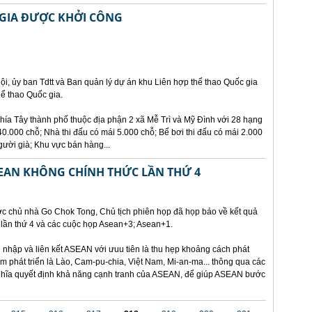
 GIA ĐƯỢC KHỞI CÔNG
ội, ủy ban Tdtt và Ban quản lý dự án khu Liên hợp thể thao Quốc gia
ể thao Quốc gia.
hía Tây thành phố thuộc địa phận 2 xã Mễ Trì và Mỹ Đình với 28 hạng
.000 chỗ; Nhà thi đấu có mái 5.000 chỗ; Bể bơi thi đấu có mái 2.000
gười già; Khu vực bán hàng...
SEAN KHÔNG CHÍNH THỨC LẦN THỨ 4
ớc chủ nhà Go Chok Tong, Chủ tịch phiên họp đã họp báo về kết quả
lần thứ 4 và các cuộc họp Asean+3; Asean+1.
nhập và liên kết ASEAN với ưuu tiên là thu hẹp khoảng cách phát
kém phát triển là Lào, Cam-pu-chia, Việt Nam, Mi-an-ma... thông qua các
 nghĩa quyết định khả năng cạnh tranh của ASEAN, để giúp ASEAN bước