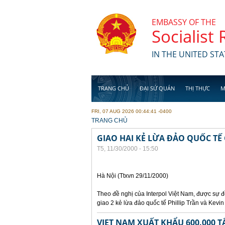
Skip to main content
EMBASSY OF THE
Socialist
IN THE UNITED STA
TRANG CHỦ
ĐẠI SỨ QUÁN
THỊ THỰC
M
FRI, 07 AUG 2026 00:44:41 -0400
YOU ARE HERE
TRANG CHỦ
GIAO HAI KẺ LỪA ĐẢO QUỐC TẾ
T5, 11/30/2000 - 15:50
Hà Nội (Ttxvn 29/11/2000)
Theo đề nghị của Interpol Việt Nam, được sự
giao 2 kẻ lừa đảo quốc tế Phillip Trần và Kev
VIET NAM XUẤT KHẨU 600.000 T