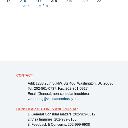
215
216
217
218
219
220
221
…
sau ›
cuối »
CONTACT
:
Add: 1233 20th St NW, Ste 400, Washington, DC 20036
Tel: 202-861-0737; Fax: 202-861-0917
Email (General, non-consular inquiries):
vanphong@vietnamembassy.us
CONSULAR HOTLINES AND PORTAL
:
1. General Consular matters: 202-989-8312
2. Visa Inquiries: 202-989-8160
3. Feedback & Concerns: 202-999-6938