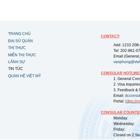
TRANG CHỦ
CONTACT
:
ĐẠI SỨ QUÁN
Add: 1233 20th
THỊ THỰC
Tel: 202-861-0
MIỄN THỊ THỰC
Email (General,
LÃNH SỰ
vanphong@vie
TIN TỨC
CONSULAR HOTLINE
QUAN HỆ VIỆT MỸ
1. General Con
2. Visa Inquiri
3. Feedback & 
Email:
dcconsu
Portal:
https://
co
CONSULAR COUNTER
Monday: 09:
Wednesday: 0
Friday: 09:
Closed on 2 Sep