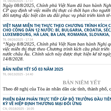
T6, 09/26/2025 - 17:37
Ngày 08/8/2025, Chính phủ Việt Nam đã ban hành Ngh
CP quy định về việc miễn thị thực có thời hạn cho ngườ
đối tượng đặc biệt cần ưu đãi phục vụ phát triển kinh tế-
VIỆT NAM MIỄN THỊ THỰC THEO CHƯƠNG TRÌNH KÍCH C
CHO CÔNG DÂN 12 NƯỚC: BỈ, BULGARIA, CROATIA, SÉ
LUXEMBOURG, HÀ LAN, BA LAN, ROMANIA, SLOVAKIA, 
T6, 09/26/2025 - 17:34
“Ngày 8/8/2025, Chính phủ Việt Nam ban hành Nghị q
việc miễn thị thực theo Chương trình kích cầu phát triể
nước châu Âu. Chính sách này được thực hiện kể từ ngà
14/8/2028.
BẢN NIÊM YẾT SỐ 03 NĂM 2025
T6, 06/13/2025 - 14:40
BẢN NIÊM YẾT
Theo đề nghị của Tòa án nhân dân các tỉnh, thành phố, c
PHIÊN ĐÀM PHÁN TRỰC TIẾP CẤP BỘ TRƯỞNG ĐẦU TIÊN
KỲ VỀ HIỆP ĐỊNH THƯƠNG MẠI ĐỐI ỨNG
CN, 05/18/2025 - 16:05