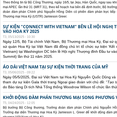
Theo thông tin từ Bộ Công Thương, ngày 16/5, tại Jeju, Hàn Quốc, ngay sau kh
mại APEC lần thứ 31 (MRT 31), theo kế hoạch hai bên đã định trước, Bộ trưở
đoàn đàm phán Chính phủ Nguyễn Hồng Diên có phiên đàm phán trực tiếp 
Thương mại Hoa Kỳ (USTR) Jamieson Greer.
SỰ KIỆN "CONNECT WITH VIETNAM" BÊN LỀ HỘI NGHỊ
VÀO HOA KỲ 2025
T3, 05/13/2025 - 10:30
Ngày 12/5, Bộ Tài chính Việt Nam, Bộ Thương mại Hoa Kỳ, Đại sứ q
sứ quán Hoa Kỳ tại Việt Nam đã đồng chủ trì tổ chức sự kiện 'Kết 
Vietnam) tại Washington DC bên lề Hội nghị Thượng đỉnh Đầu tư và
Summit) lần thứ 11 năm 2025.
ÁO DÀI VIỆT NAM TẠI SỰ KIỆN THỜI TRANG CỦA MỸ
T3, 05/06/2025 - 09:22
Ngày 05/5/2025, Đại sứ Việt Nam tại Hoa Kỳ Nguyễn Quốc Dũng và 
tham dự sự kiện Gala thời trang Ngoại giao đoàn với chủ đề: “
Tạo t
do Bảo tàng Di tích Nhà Tổng thống Woodrow Wilson tổ chức lần thứ
KHỞI ĐỘNG ĐÀM PHÁN THƯƠNG MẠI SONG PHƯƠNG VI
T5, 04/24/2025 - 12:05
Bộ trưởng Bộ Công thương, Trưởng đoàn đàm phán Chính phủ Nguyễn Hồn
Trưởng đại diện Thương mại Hoa Kỳ Jamieson L. Greer để khởi động đàm phá