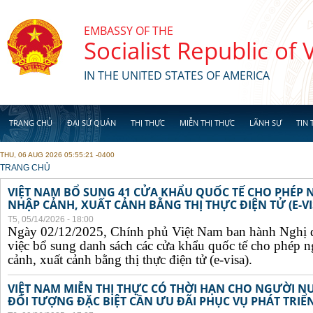
Skip to main content
EMBASSY OF THE
Socialist Republic of
IN THE UNITED STATES OF AMERICA
TRANG CHỦ
ĐẠI SỨ QUÁN
THỊ THỰC
MIỄN THỊ THỰC
LÃNH SỰ
TIN 
THU, 06 AUG 2026 05:55:21 -0400
YOU ARE HERE
TRANG CHỦ
VIỆT NAM BỔ SUNG 41 CỬA KHẨU QUỐC TẾ CHO PHÉP
NHẬP CẢNH, XUẤT CẢNH BẰNG THỊ THỰC ĐIỆN TỬ (E-VI
T5, 05/14/2026 - 18:00
Ngày 02/12/2025, Chính phủ Việt Nam ban hành Nghị 
việc bổ sung danh sách các cửa khẩu quốc tế cho phép 
cảnh, xuất cảnh bằng thị thực điện tử (e-visa).
VIỆT NAM MIỄN THỊ THỰC CÓ THỜI HẠN CHO NGƯỜI N
ĐỐI TƯỢNG ĐẶC BIỆT CẦN ƯU ĐÃI PHỤC VỤ PHÁT TRIỂN 