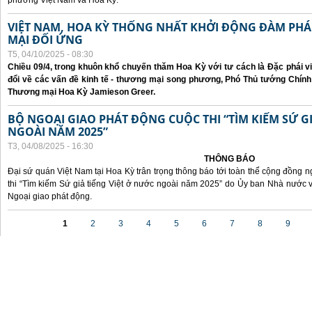
phương Việt Nam và Hoa Kỳ.
VIỆT NAM, HOA KỲ THỐNG NHẤT KHỞI ĐỘNG ĐÀM P
MẠI ĐỐI ỨNG
T5, 04/10/2025 - 08:30
Chiều 09/4, trong khuôn khổ chuyến thăm Hoa Kỳ với tư cách là Đặc phái v
đổi về các vấn đề kinh tế - thương mại song phương, Phó Thủ tướng Chín
Thương mại Hoa Kỳ Jamieson Greer.
BỘ NGOẠI GIAO PHÁT ĐỘNG CUỘC THI “TÌM KIẾM SỨ GI
NGOÀI NĂM 2025”
T3, 04/08/2025 - 16:30
THÔNG BÁO
Đại sứ quán Việt Nam tại Hoa Kỳ trân trọng thông báo tới toàn thể cộng đồng n
thi “Tìm kiếm Sứ giả tiếng Việt ở nước ngoài năm 2025” do Ủy ban Nhà nước 
Ngoại giao phát động.
Các trang
1
2
3
4
5
6
7
8
9