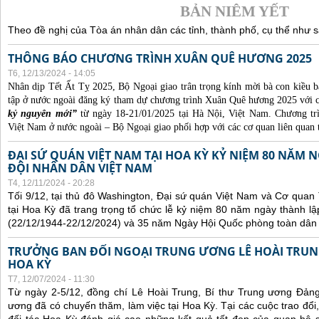
BẢN NIÊM YẾT
Theo đề nghị của Tòa án nhân dân các tỉnh, thành phố, cụ thể như s
THÔNG BÁO CHƯƠNG TRÌNH XUÂN QUÊ HƯƠNG 2025
T6, 12/13/2024 - 14:05
Nhân dịp Tết Ất Tỵ 2025, Bộ Ngoại giao trân trọng kính mời bà con kiều b
tập ở nước ngoài đăng ký tham dự chương trình Xuân Quê hương 2025 với 
kỷ nguyên mới”
từ ngày 18-21/01/2025 tại Hà Nội, Việt Nam. Chương t
Việt Nam ở nước ngoài – Bộ Ngoại giao phối hợp với các cơ quan liên quan 
ĐẠI SỨ QUÁN VIỆT NAM TẠI HOA KỲ KỶ NIỆM 80 NĂM
ĐỘI NHÂN DÂN VIỆT NAM
T4, 12/11/2024 - 20:28
Tối 9/12, tại thủ đô Washington, Đại sứ quán Việt Nam và Cơ qua
tại Hoa Kỳ đã trang trọng tổ chức lễ kỷ niệm 80 năm ngày thành 
(22/12/1944-22/12/2024) và 35 năm Ngày Hội Quốc phòng toàn dân 
TRƯỞNG BAN ĐỐI NGOẠI TRUNG ƯƠNG LÊ HOÀI TRUNG
HOA KỲ
T7, 12/07/2024 - 11:30
Từ ngày 2-5/12, đồng chí Lê Hoài Trung, Bí thư Trung ương Đản
ương đã có chuyến thăm, làm việc tại Hoa Kỳ. Tại các cuộc trao đổi