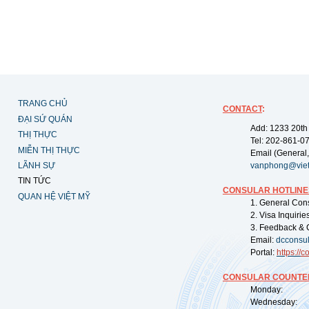
TRANG CHỦ
CONTACT
:
ĐẠI SỨ QUÁN
Add: 1233 20th
THỊ THỰC
Tel: 202-861-0
MIỄN THỊ THỰC
Email (General,
LÃNH SỰ
vanphong@vie
TIN TỨC
CONSULAR HOTLINE
QUAN HỆ VIỆT MỸ
1. General Con
2. Visa Inquiri
3. Feedback & 
Email:
dcconsu
Portal:
https://
co
CONSULAR COUNTER
Monday: 09:
Wednesday: 0