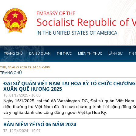
Skip to main content
EMBASSY OF THE
Socialist Republic of
IN THE UNITED STATES OF AMERICA
TRANG CHỦ
ĐẠI SỨ QUÁN
THỊ THỰC
MIỄN THỊ THỰC
LÃNH SỰ
TIN 
THU, 06 AUG 2026 22:14:10 -0400
YOU ARE HERE
TRANG CHỦ
ĐẠI SỨ QUÁN VIỆT NAM TẠI HOA KỲ TỔ CHỨC CHƯƠNG
XUÂN QUÊ HƯƠNG 2025
T6, 01/17/2025 - 10:00
Ngày 16/1/2025, tại thủ đô Washington DC, Đại sứ quán Việt Nam 
diện thường trú Việt Nam đã tổ chức chương trình Tết cộng đồng 
và ý nghĩa dành cho cộng đồng người Việt tại Hoa Kỳ.
BẢN NIÊM YẾTSỐ 06 NĂM 2024
T3, 12/24/2024 - 19:07