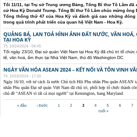
Tối 11/11, tại Trụ sở Trung ương Đảng, Tổng Bí thư Tô Lâm đã
cử Hoa Kỳ Donald Trump. Tổng Bí thư Tô Lâm chúc mừng ông 
Tổng thống thứ 47 của Hoa Kỳ và đánh giá cao những đóng
trong quá trình phát triển của quan hệ Việt Nam - Hoa Kỳ.
QUẢNG BÁ, LAN TOẢ HÌNH ẢNH ĐẤT NƯỚC, VĂN HOÁ,
TẠI HOA KỲ
T5, 10/24/2024 - 08:45
Tối ngày 23/10, Đại sứ quán Việt Nam tại Hoa Kỳ đã chủ trì tổ chức
tế, văn hoá, ẩm thực tại Nhà Việt Nam, thủ đô Washington DC.
NGÀY VĂN HÓA ASEAN 2024 – KẾT NỐI VÀ TÔN VINH 
T4, 10/16/2024 - 17:20
Ngày 16/10, với tư cách là nước Chủ tịch Hội Phu nhân Phu quân ASEAN 
nhân Phu quân Đại sứ quán Việt Nam đã chủ trì, phối hợp tổ chức thành
chủ đề “ASEAN vì tất cả mọi người” tại Kensington, bang Maryland.
Các trang
« đầu
‹ trước
1
2
3
4
5
6
7
cuối »