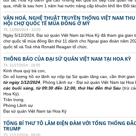
đối tác Hoa Kỳ đánh giá cao những kết quả tốt đẹp của quan hệ
qua, nhất là sau hơn 1 năm hai nước nâng cấp khuôn khổ lên Đối tác
VĂN HOÁ, NGHỆ THUẬT TRUYỀN THỐNG VIỆT NAM THU
HỘI CHỢ QUỐC TẾ MÙA ĐÔNG Ở MỸ
T6, 12/06/2024 - 10:03
Ngày 5/12/2024, Đại sứ quán Việt Nam tại Hoa Kỳ đã tham gia gian t
chợ quốc tế mùa đông lần thứ 11 dành cho Ngoại giao đoàn năm 20
quốc tế và Toà nhà Ronald Reagan tổ chức.
THÔNG BÁO CỦA ĐẠI SỨ QUÁN VIỆT NAM TẠI HOA KỲ
T4, 11/27/2024 - 18:05
Kính thưa quý bà con,
Do số lượng hồ sơ lãnh sự nộp tại Sứ quán tăng cao, cần thời gian đ
từ ngày 1/12/2024
, Phòng Lãnh sự - Đại sứ quán Việt Nam tại Hoa
các buổi sáng, từ 09:30 đến 12:00, thứ Hai đến thứ Sáu
(trừ cá
Hoa Kỳ).
Trân trọng.
Phòng Lãnh sự
Đại sứ quán Việt Nam tại Hoa Kỳ
TỔNG BÍ THƯ TÔ LÂM ĐIỆN ĐÀM VỚI TỔNG THỐNG ĐẮ
TRUMP
T3, 11/12/2024 - 09:00