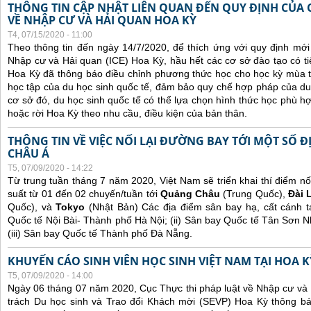
THÔNG TIN CẬP NHẬT LIÊN QUAN ĐẾN QUY ĐỊNH CỦA 
VỀ NHẬP CƯ VÀ HẢI QUAN HOA KỲ
T4, 07/15/2020 - 11:00
Theo thông tin đến ngày 14/7/2020, để thích ứng với quy định mới
Nhập cư và Hải quan (ICE) Hoa Kỳ, hầu hết các cơ sở đào tạo có ti
Hoa Kỳ đã thông báo điều chỉnh phương thức học cho học kỳ mùa thu
học tập của du học sinh quốc tế, đảm bảo quy chế hợp pháp của du 
cơ sở đó, du học sinh quốc tế có thể lựa chọn hình thức học phù hợp
hoặc rời Hoa Kỳ theo nhu cầu, điều kiện của bản thân.
THÔNG TIN VỀ VIỆC NỐI LẠI ĐƯỜNG BAY TỚI MỘT SỐ 
CHÂU Á
T5, 07/09/2020 - 14:22
Từ trung tuần tháng 7 năm 2020, Việt Nam sẽ triển khai thí điểm nối
suất từ 01 đến 02 chuyến/tuần tới
Quảng Châu
(Trung Quốc),
Đài 
Quốc), và
Tokyo
(Nhật Bản) Các địa điểm sân bay hạ, cất cánh 
Quốc tế Nội Bài- Thành phố Hà Nội; (ii) Sân bay Quốc tế Tân Sơn 
(iii) Sân bay Quốc tế Thành phố Đà Nẵng.
KHUYẾN CÁO SINH VIÊN HỌC SINH VIỆT NAM TẠI HOA K
T5, 07/09/2020 - 14:00
Ngày 06 tháng 07 năm 2020, Cục Thực thi pháp luật về Nhập cư và
trách Du học sinh và Trao đổi Khách mời (SEVP) Hoa Kỳ thông b