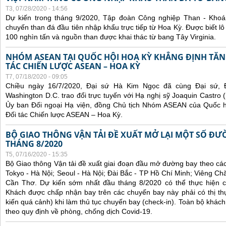
T3, 07/28/2020 - 14:56
Dự kiến trong tháng 9/2020, Tập đoàn Công nghiệp Than - Khoá
chuyến than đá đầu tiên nhập khẩu trực tiếp từ Hoa Kỳ. Được biết lô
100 nghìn tấn và nguồn than được khai thác từ bang Tây Virginia.
NHÓM ASEAN TẠI QUỐC HỘI HOA KỲ KHẲNG ĐỊNH TĂ
TÁC CHIẾN LƯỢC ASEAN – HOA KỲ
T7, 07/18/2020 - 09:05
Chiều ngày 16/7/2020, Đại sứ Hà Kim Ngọc đã cùng Đại sứ, 
Washington D.C. trao đổi trực tuyến với Hạ nghị sỹ Joaquin Castro 
Ủy ban Đối ngoại Hạ viện, đồng Chủ tịch Nhóm ASEAN của Quốc h
Đối tác Chiến lược ASEAN – Hoa Kỳ.
BỘ GIAO THÔNG VẬN TẢI ĐỀ XUẤT MỞ LẠI MỘT SỐ ĐƯ
THÁNG 8/2020
T5, 07/16/2020 - 15:35
Bộ Giao thông Vận tải đề xuất giai đoạn đầu mở đường bay theo c
Tokyo - Hà Nội; Seoul - Hà Nội; Đài Bắc - TP Hồ Chí Minh; Viêng C
Cần Thơ. Dự kiến sớm nhất đầu tháng 8/2020 có thể thực hiện c
Khách được chấp nhận bay trên các chuyến bay này phải có thị th
kiến quá cảnh) khi làm thủ tục chuyến bay (check-in). Toàn bộ khách
theo quy định về phòng, chống dịch Covid-19.