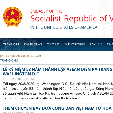
Skip to main content
EMBASSY OF THE
Socialist Republic of
IN THE UNITED STATES OF AMERICA
TRANG CHỦ
ĐẠI SỨ QUÁN
THỊ THỰC
MIỄN THỊ THỰC
LÃNH SỰ
TIN 
SAT, 08 AUG 2026 15:24:19 -0400
YOU ARE HERE
TRANG CHỦ
LỄ KỶ NIỆM 53 NĂM THÀNH LẬP ASEAN DIỄN RA TRANG
WASHINGTON D.C
T5, 08/20/2020 - 23:34
Tối ngày 20/8/2020, tại Washington D.C, Đại sứ Việt Nam tại Hoa K
niệm trực tuyến 53 năm thành lập Hiệp hội các quốc gia Đông Nam
sứ quán Việt Nam tại Hoa Kỳ, trên cương vị nước Chủ tịch ASEAN 2
các nước thành viên ASEAN tại Hoa Kỳ tổ chức.
THÊM CHUYẾN BAY ĐƯA CÔNG DÂN VIỆT NAM TỪ HOA 