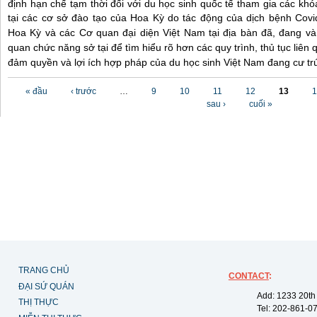
định hạn chế tạm thời đối với du học sinh quốc tế tham gia các khó
tại các cơ sở đào tạo của Hoa Kỳ do tác động của dịch bệnh Cov
Hoa Kỳ và các Cơ quan đại diện Việt Nam tại địa bàn đã, đang và s
quan chức năng sở tại để tìm hiểu rõ hơn các quy trình, thủ tục liên
đảm quyền và lợi ích hợp pháp của du học sinh Việt Nam đang cư trú
Các trang
« đầu
‹ trước
…
9
10
11
12
13
1
sau ›
cuối »
TRANG CHỦ
CONTACT
:
ĐẠI SỨ QUÁN
Add: 1233 20th
THỊ THỰC
Tel: 202-861-0