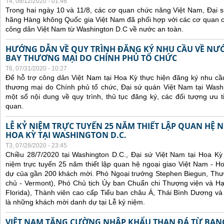
T4, 08/12/2020 - 01:46
Trong hai ngày 10 và 11/8, các cơ quan chức năng Việt Nam, Đại 
hãng Hàng không Quốc gia Việt Nam đã phối hợp với các cơ quan
công dân Việt Nam từ Washington D.C về nước an toàn.
HƯỚNG DẪN VỀ QUY TRÌNH ĐĂNG KÝ NHU CẦU VỀ NƯ
BAY THƯƠNG MẠI DO CHÍNH PHỦ TỔ CHỨC
T6, 07/31/2020 - 10:27
Để hỗ trợ công dân Việt Nam tại Hoa Kỳ thực hiện đăng ký nhu cầ
thương mại do Chính phủ tổ chức, Đại sứ quán Việt Nam tại Was
một số nội dung về quy trình, thủ tục đăng ký, các đối tượng ưu t
quan.
LỄ KỶ NIỆM TRỰC TUYẾN 25 NĂM THIẾT LẬP QUAN HỆ N
HOA KỲ TẠI WASHINGTON D.C.
T3, 07/28/2020 - 23:45
Chiều 28/7/2020 tại Washington D.C., Đại sứ Việt Nam tại Hoa Kỳ
niệm trực tuyến 25 năm thiết lập quan hệ ngoại giao Việt Nam - H
dự của gần 200 khách mời. Phó Ngoại trưởng Stephen Biegun, Thượ
chủ - Vermont), Phó Chủ tịch Ủy ban Chuẩn chi Thượng viện và Hạ
Florida), Thành viên cao cấp Tiểu ban châu Á, Thái Bình Dương và
là những khách mời danh dự tại Lễ kỷ niệm.
VIỆT NAM TĂNG CƯỜNG NHẬP KHẨU THAN ĐÁ TỪ BANG