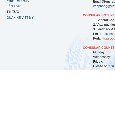
MIỄN THỊ THỰC
Email (General,
LÃNH SỰ
vanphong@vie
TIN TỨC
CONSULAR HOTLINE
QUAN HỆ VIỆT MỸ
1. General Con
2. Visa Inquiri
3. Feedback & 
Email:
dcconsu
Portal:
https://
co
CONSULAR COUNTER
Monday: 09:
Wednesday: 0
Friday: 09:
Closed on 2 Sep