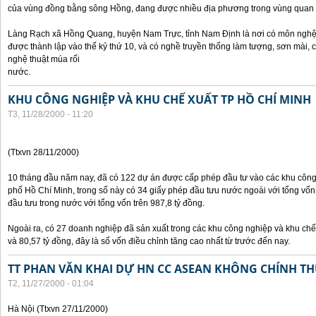
của vùng đồng bằng sông Hồng, đang được nhiều địa phương trong vùng quan 
Làng Rạch xã Hồng Quang, huyện Nam Trực, tỉnh Nam Định là nơi có môn nghệ 
được thành lập vào thế kỷ thứ 10, và có nghề truyền thống làm tượng, sơn mài,
nghệ thuật múa rối
nước.
KHU CÔNG NGHIỆP VÀ KHU CHẾ XUẤT TP HỒ CHÍ MINH
T3, 11/28/2000 - 11:20
(Ttxvn 28/11/2000)
10 tháng đầu năm nay, đã có 122 dự án được cấp phép đầu tư vào các khu công
phố Hồ Chí Minh, trong số này có 34 giấy phép đầu tưu nước ngoài với tổng vốn
đầu tưu trong nước với tổng vốn trên 987,8 tỷ đồng.
Ngoài ra, có 27 doanh nghiệp đã sản xuất trong các khu công nghiệp và khu chế 
và 80,57 tỷ đồng, đây là số vốn điều chỉnh tăng cao nhất từ trước đến nay.
TT PHAN VĂN KHAI DỰ HN CC ASEAN KHÔNG CHÍNH THỨ
T2, 11/27/2000 - 01:04
Hà Nội (Ttxvn 27/11/2000)