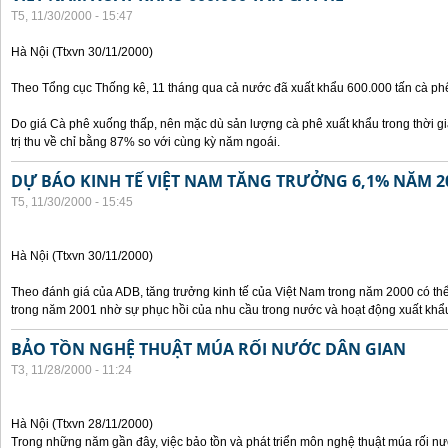
T5, 11/30/2000 - 15:47
Hà Nội (Ttxvn 30/11/2000)
Theo Tổng cục Thống kê, 11 tháng qua cả nước đã xuất khẩu 600.000 tấn cà phê
Do giá Cà phê xuống thấp, nên mặc dù sản lượng cà phê xuất khẩu trong thời g
trị thu về chỉ bằng 87% so với cùng kỳ năm ngoái.
DỰ BÁO KINH TẾ VIỆT NAM TĂNG TRƯỞNG 6,1% NĂM 2
T5, 11/30/2000 - 15:45
Hà Nội (Ttxvn 30/11/2000)
Theo đánh giá của ADB, tăng trưởng kinh tế của Việt Nam trong năm 2000 có th
trong năm 2001 nhờ sự phục hồi của nhu cầu trong nước và hoạt động xuất khẩ
BẢO TỒN NGHỆ THUẬT MÚA RỐI NƯỚC DÂN GIAN
T3, 11/28/2000 - 11:24
Hà Nội (Ttxvn 28/11/2000)
Trong những năm gần đây, việc bảo tồn và phát triển môn nghệ thuật múa rối n