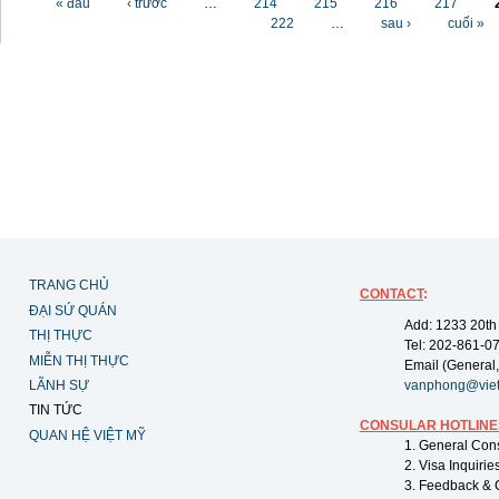
« đầu
‹ trước
…
214
215
216
217
222
…
sau ›
cuối »
TRANG CHỦ
CONTACT
:
ĐẠI SỨ QUÁN
Add: 1233 20th
THỊ THỰC
Tel: 202-861-0
MIỄN THỊ THỰC
Email (General,
LÃNH SỰ
vanphong@vie
TIN TỨC
CONSULAR HOTLINE
QUAN HỆ VIỆT MỸ
1. General Con
2. Visa Inquiri
3. Feedback & 