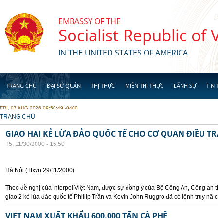
Skip to main content
EMBASSY OF THE
Socialist Republic of
IN THE UNITED STATES OF AMERICA
TRANG CHỦ
ĐẠI SỨ QUÁN
THỊ THỰC
MIỄN THỊ THỰC
LÃNH SỰ
TIN 
FRI, 07 AUG 2026 09:50:49 -0400
YOU ARE HERE
TRANG CHỦ
GIAO HAI KẺ LỪA ĐẢO QUỐC TẾ CHO CƠ QUAN ĐIỀU TR
T5, 11/30/2000 - 15:50
Hà Nội (Ttxvn 29/11/2000)
Theo đề nghị của Interpol Việt Nam, được sự đồng ý của Bộ Công An, Công an
giao 2 kẻ lừa đảo quốc tế Phillip Trần và Kevin John Ruggro đã có lệnh truy nã
VIET NAM XUẤT KHẨU 600.000 TẤN CÀ PHÊ