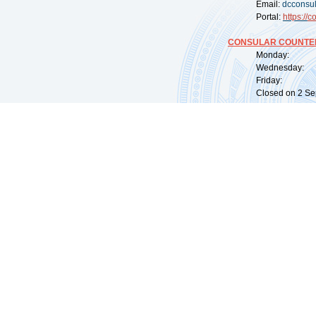
Email:
dcconsu
Portal:
https://
co
CONSULAR COUNTER
Monday: 09:
Wednesday: 0
Friday: 09:
Closed on 2 Sep