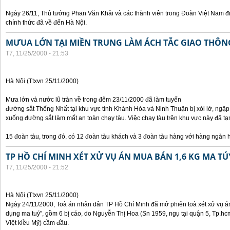
Ngày 26/11, Thủ tướng Phan Văn Khải và các thành viên trong Đoàn Việt Nam đ
chính thức đã về đến Hà Nội.
MƯUA LỚN TẠI MIỀN TRUNG LÀM ÁCH TẮC GIAO THÔ
T7, 11/25/2000 - 21:53
Hà Nội (Ttxvn 25/11/2000)
Mưa lớn và nước lũ tràn về trong đêm 23/11/2000 đã làm tuyến
đường sắt Thống Nhất tại khu vực tỉnh Khánh Hòa và Ninh Thuận bị xói lở, ngập
xuống đường sắt làm mất an toàn chạy tàu. Việc chạy tàu trên khu vực này đã
15 đoàn tàu, trong đó, có 12 đoàn tàu khách và 3 đoàn tàu hàng với hàng ngàn 
TP HỒ CHÍ MINH XÉT XỬ VỤ ÁN MUA BÁN 1,6 KG MA TÚ
T7, 11/25/2000 - 21:52
Hà Nội (Ttxvn 25/11/2000)
Ngày 24/11/2000, Toà án nhân dân TP Hồ Chí Minh đã mở phiên toà xét xử vụ án 
dụng ma tuý", gồm 6 bị cáo, do Nguyễn Thị Hoa (Sn 1959, ngụ tại quận 5, Tp.hc
Việt kiều Mỹ) cầm đầu.