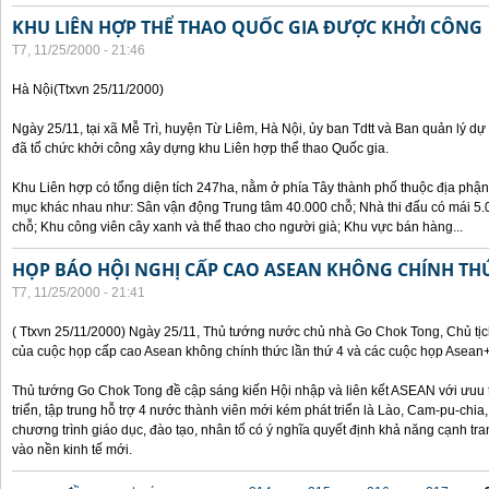
KHU LIÊN HỢP THỂ THAO QUỐC GIA ĐƯỢC KHỞI CÔNG
T7, 11/25/2000 - 21:46
Hà Nội(Ttxvn 25/11/2000)
Ngày 25/11, tại xã Mễ Trì, huyện Từ Liêm, Hà Nội, ủy ban Tdtt và Ban quản lý dự
đã tổ chức khởi công xây dựng khu Liên hợp thể thao Quốc gia.
Khu Liên hợp có tổng diện tích 247ha, nằm ở phía Tây thành phố thuộc địa phận
mục khác nhau như: Sân vận động Trung tâm 40.000 chỗ; Nhà thi đấu có mái 5.0
chỗ; Khu công viên cây xanh và thể thao cho người già; Khu vực bán hàng...
HỌP BÁO HỘI NGHỊ CẤP CAO ASEAN KHÔNG CHÍNH TH
T7, 11/25/2000 - 21:41
( Ttxvn 25/11/2000) Ngày 25/11, Thủ tướng nước chủ nhà Go Chok Tong, Chủ tịc
của cuộc họp cấp cao Asean không chính thức lần thứ 4 và các cuộc họp Asean
Thủ tướng Go Chok Tong đề cập sáng kiến Hội nhập và liên kết ASEAN với ưuu t
triển, tập trung hỗ trợ 4 nước thành viên mới kém phát triển là Lào, Cam-pu-chia
chương trình giáo dục, đào tạo, nhân tố có ý nghĩa quyết định khả năng cạnh 
vào nền kinh tế mới.
Các trang