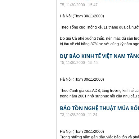
T5, 11/30/2000 - 15:47
Hà Nội (Ttxvn 30/11/2000)
Theo Tổng cục Thống kê, 11 tháng qua cả nước
Do giá Cà phê xuống thấp, nên mặc dù sản lượ
trị thu về chỉ bằng 87% so với cùng kỳ năm ngo
DỰ BÁO KINH TẾ VIỆT NAM TĂN
T5, 11/30/2000 - 15:45
Hà Nội (Ttxvn 30/11/2000)
Theo đánh giá của ADB, tăng trưởng kinh tế c
trong năm 2001 nhờ sự phục hồi của nhu cầu 
BẢO TỒN NGHỆ THUẬT MÚA RỐ
T3, 11/28/2000 - 11:24
Hà Nội (Ttxvn 28/11/2000)
Trong những năm gần đây, việc bảo tồn và phá