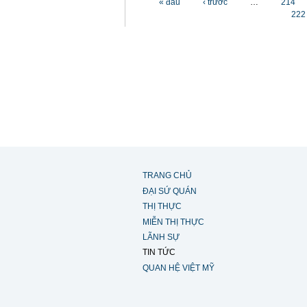
« đầu
‹ trước
…
214
222
TRANG CHỦ
ĐẠI SỨ QUÁN
THỊ THỰC
MIỄN THỊ THỰC
LÃNH SỰ
TIN TỨC
QUAN HỆ VIỆT MỸ