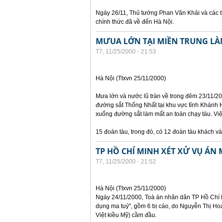
Ngày 26/11, Thủ tướng Phan Văn Khải và các t
chính thức đã về đến Hà Nội.
MƯUA LỚN TẠI MIỀN TRUNG LÀ
T7, 11/25/2000 - 21:53
Hà Nội (Ttxvn 25/11/2000)
Mưa lớn và nước lũ tràn về trong đêm 23/11/2
đường sắt Thống Nhất tại khu vực tỉnh Khánh H
xuống đường sắt làm mất an toàn chạy tàu. Vi
15 đoàn tàu, trong đó, có 12 đoàn tàu khách v
TP HỒ CHÍ MINH XÉT XỬ VỤ ÁN 
T7, 11/25/2000 - 21:52
Hà Nội (Ttxvn 25/11/2000)
Ngày 24/11/2000, Toà án nhân dân TP Hồ Chí M
dụng ma tuý", gồm 6 bị cáo, do Nguyễn Thị Hoa
Việt kiều Mỹ) cầm đầu.