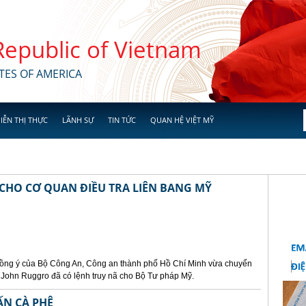
 Republic of Vietnam
TES OF AMERICA
IỄN THỊ THỰC
LÃNH SỰ
TIN TỨC
QUAN HỆ VIỆT MỸ
 CHO CƠ QUAN ĐIỀU TRA LIÊN BANG MỸ
 đồng ý của Bộ Công An, Công an thành phố Hồ Chí Minh vừa chuyển
in John Ruggro đã có lệnh truy nã cho Bộ Tư pháp Mỹ.
ẤN CÀ PHÊ