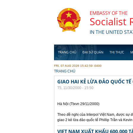
Skip to main content
EMBASSY OF THE
Socialist
IN THE UNITED STA
TRANG CHỦ
ĐẠI SỨ QUÁN
THỊ THỰC
M
FRI, 07 AUG 2026 15:42:59 -0400
YOU ARE HERE
TRANG CHỦ
GIAO HAI KẺ LỪA ĐẢO QUỐC TẾ
T5, 11/30/2000 - 15:50
Hà Nội (Ttxvn 29/11/2000)
Theo đề nghị của Interpol Việt Nam, được sự
giao 2 kẻ lừa đảo quốc tế Phillip Trần và Kev
VIET NAM XUẤT KHẨU 600.000 T