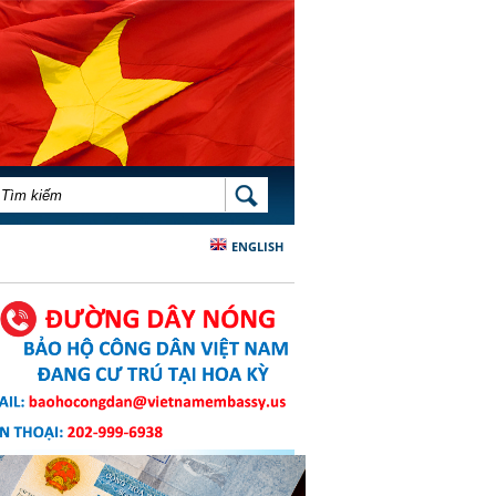
BIỂU MẪU TÌM KIẾM
TÌM KIẾM
ENGLISH