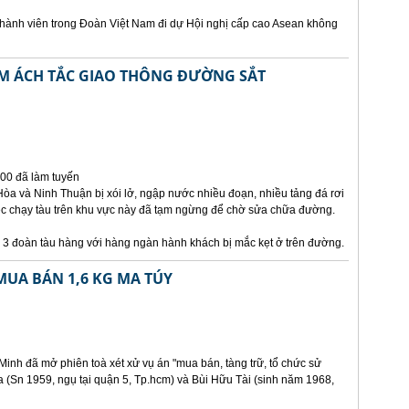
hành viên trong Đoàn Việt Nam đi dự Hội nghị cấp cao Asean không
M ÁCH TẮC GIAO THÔNG ĐƯỜNG SẮT
000 đã làm tuyến
òa và Ninh Thuận bị xói lở, ngập nước nhiều đoạn, nhiều tảng đá rơi
ệc chạy tàu trên khu vực này đã tạm ngừng để chờ sửa chữa đường.
à 3 đoàn tàu hàng với hàng ngàn hành khách bị mắc kẹt ở trên đường.
MUA BÁN 1,6 KG MA TÚY
inh đã mở phiên toà xét xử vụ án "mua bán, tàng trữ, tổ chức sử
 (Sn 1959, ngụ tại quận 5, Tp.hcm) và Bùi Hữu Tài (sinh năm 1968,