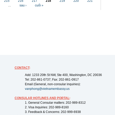
215
216
217
218
219
220
221
…
sau ›
cuối »
CONTACT
:
Add: 1233 20th St NW, Ste 400, Washington, DC 20036
Tel: 202-861-0737; Fax: 202-861-0917
Email (General, non-consular inquiries):
vanphong@vietnamembassy.us
CONSULAR HOTLINES AND PORTAL
:
1. General Consular matters: 202-989-8312
2. Visa Inquiries: 202-989-8160
3. Feedback & Concerns: 202-999-6938