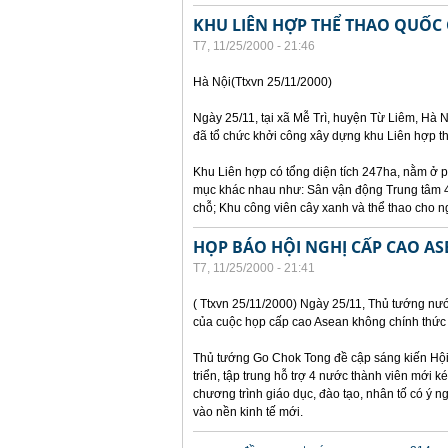
KHU LIÊN HỢP THỂ THAO QUỐC
T7, 11/25/2000 - 21:46
Hà Nội(Ttxvn 25/11/2000)
Ngày 25/11, tại xã Mễ Trì, huyện Từ Liêm, Hà N
đã tổ chức khởi công xây dựng khu Liên hợp th
Khu Liên hợp có tổng diện tích 247ha, nằm ở p
mục khác nhau như: Sân vận động Trung tâm 40
chỗ; Khu công viên cây xanh và thể thao cho n
HỌP BÁO HỘI NGHỊ CẤP CAO A
T7, 11/25/2000 - 21:41
( Ttxvn 25/11/2000) Ngày 25/11, Thủ tướng nư
của cuộc họp cấp cao Asean không chính thức 
Thủ tướng Go Chok Tong đề cập sáng kiến Hội 
triển, tập trung hỗ trợ 4 nước thành viên mới 
chương trình giáo dục, đào tạo, nhân tố có ý
vào nền kinh tế mới.
Các trang