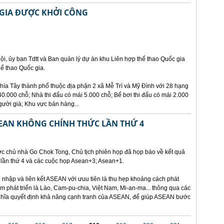
 GIA ĐƯỢC KHỞI CÔNG
ội, ủy ban Tdtt và Ban quản lý dự án khu Liên hợp thể thao Quốc gia
ể thao Quốc gia.
hía Tây thành phố thuộc địa phận 2 xã Mễ Trì và Mỹ Đình với 28 hạng
.000 chỗ; Nhà thi đấu có mái 5.000 chỗ; Bể bơi thi đấu có mái 2.000
gười già; Khu vực bán hàng...
SEAN KHÔNG CHÍNH THỨC LẦN THỨ 4
ớc chủ nhà Go Chok Tong, Chủ tịch phiên họp đã họp báo về kết quả
lần thứ 4 và các cuộc họp Asean+3; Asean+1.
nhập và liên kết ASEAN với ưuu tiên là thu hẹp khoảng cách phát
kém phát triển là Lào, Cam-pu-chia, Việt Nam, Mi-an-ma... thông qua các
 nghĩa quyết định khả năng cạnh tranh của ASEAN, để giúp ASEAN bước