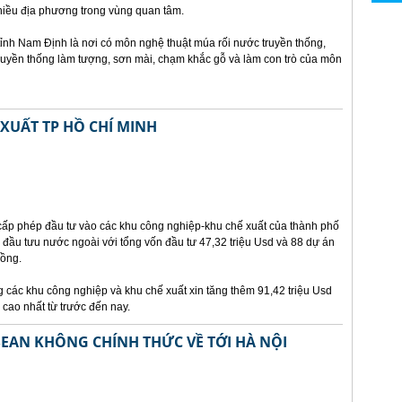
iều địa phương trong vùng quan tâm.
nh Nam Định là nơi có môn nghệ thuật múa rối nước truyền thống,
truyền thống làm tượng, sơn mài, chạm khắc gỗ và làm con trò của môn
XUẤT TP HỒ CHÍ MINH
cấp phép đầu tư vào các khu công nghiệp-khu chế xuất của thành phố
 đầu tưu nước ngoài với tổng vốn đầu tư 47,32 triệu Usd và 88 dự án
đồng.
g các khu công nghiệp và khu chế xuất xin tăng thêm 91,42 triệu Usd
 cao nhất từ trước đến nay.
SEAN KHÔNG CHÍNH THỨC VỀ TỚI HÀ NỘI