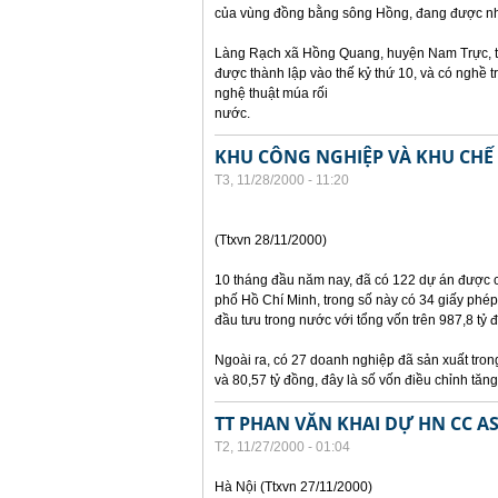
của vùng đồng bằng sông Hồng, đang được nh
Làng Rạch xã Hồng Quang, huyện Nam Trực, tỉ
được thành lập vào thế kỷ thứ 10, và có nghề 
nghệ thuật múa rối
nước.
KHU CÔNG NGHIỆP VÀ KHU CHẾ 
T3, 11/28/2000 - 11:20
(Ttxvn 28/11/2000)
10 tháng đầu năm nay, đã có 122 dự án được 
phố Hồ Chí Minh, trong số này có 34 giấy phép
đầu tưu trong nước với tổng vốn trên 987,8 tỷ 
Ngoài ra, có 27 doanh nghiệp đã sản xuất tron
và 80,57 tỷ đồng, đây là số vốn điều chỉnh tăng
TT PHAN VĂN KHAI DỰ HN CC A
T2, 11/27/2000 - 01:04
Hà Nội (Ttxvn 27/11/2000)