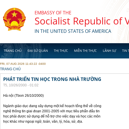
Skip to main content
EMBASSY OF THE
Socialist Republic of
IN THE UNITED STATES OF AMERICA
TRANG CHỦ
ĐẠI SỨ QUÁN
THỊ THỰC
MIỄN THỊ THỰC
LÃNH SỰ
TIN 
FRI, 07 AUG 2026 11:43:22 -0400
YOU ARE HERE
TRANG CHỦ
PHÁT TRIỂN TIN HỌC TRONG NHÀ TRƯỜNG
T5, 10/26/2000 - 01:02
Hà nội (Ttxvn 26/10/2000)
Ngành giáo dục đang xây dựng một kế hoạch tổng thể về công
nghệ thông tin giai đoạn 2001-2005 với mục tiêu phấn đấu tin
học phải được sử dụng để hỗ trợ cho việc dạy và học các môn
học khác như ngoại ngữ, toán, văn, lý, hóa, sử, địa.