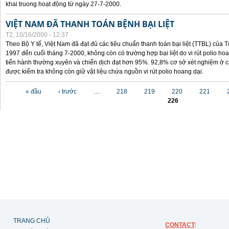
khai truong hoạt động từ ngày 27-7-2000.
VIỆT NAM ĐÃ THANH TOÁN BỆNH BẠI LIỆT
T2, 10/16/2000 - 12:37
Theo Bộ Y tế, Việt Nam đã đạt đủ các tiêu chuẩn thanh toán bại liệt (TTBL) của Tổ
1997 đến cuối tháng 7-2000, không còn có trường hợp bại liệt do vi rút polio h
tiến hành thường xuyên và chiến dịch đạt hơn 95%. 92,8% cơ sở xét nghiệm ở cá
được kiểm tra không còn giữ vật liệu chứa nguồn vi rút polio hoang dại.
Các trang
« đầu
‹ trước
…
218
219
220
221
226
TRANG CHỦ
CONTACT
: