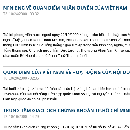
NFN BNG VỀ QUAN ĐIỂM NHÂN QUYỀN CỦA VIỆT NAM
T3, 10/24/2000 - 00:32
Trả lời phóng viên nước ngoài ngày 23/10/2000 đề nghị cho biết bình luận của
Nghị sĩ Mỹ (Chuck Robb, John McCain, Barbars Boxer, Dianne Feinstein và Dan
thống Bill Clintn thúc giục Tổng thống " gây sức ép trong tiến trình có ý nghĩa, t
Tổng thống gặp Chủ tịch nước Trần Đức Lương, Thủ tướng Phan Văn Khi và cá
phát ngôn Bộ Ngoại giao bà Phan Thuý Thanh đã nói :
QUAN ĐIỂM CỦA VIỆT NAM VỀ HOẠT ĐỘNG CỦA HỘI Đ
T6, 10/20/2000 - 02:36
Tại buổi thảo luận đề mục 11 "báo cáo của Hội đồng bảo an Liên hợp quốc" tron
15/6/2000 của Đại hội đồng Liên hợp quốc Khóa 55 Đại sứ Nguyễn Thành Châu, 
Liên hợp quốc đã có bài phát biểu.
TRUNG TÂM GIAO DỊCH CHỨNG KHOÁN TP.HỒ CHÍ MIN
T2, 10/16/2000 - 14:29
Trung tâm Giao dịch chứng khoán (TTGDCK) TPHCM có trụ sở tại số 45-47 Bến