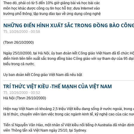
Theo đó, phải có từ 5 đến 10% giờ giảng bài và học bài các
môn học khác được công cụ tin học hỗ trợ; đưa Internet vào
trường phổ thông; tập trung đào tạo về ứng dụng công nghệ
NHỮNG ĐIỂN HÌNH XUẤT SẮC TRONG ĐỒNG BÀO CÔNG
T5, 10/26/2000 - 00:58
(Ttxvn 26/10/2000)
Ngày 25/10/2000, tại Hà Nội, ủy ban đoàn kết Công giáo Việt Nam đã tổ chức H
điển hình tiên tiến xuất sắc trong đồng bào Công giáo với sự tham dự của 95 đại b
biểu trong cả nước.
Uy ban đoàn kết Công giáo Việt Nam đã nêu bật
TRÍ THỨC VIỆT KIỀU -THẾ MẠNH CỦA VIỆT NAM
T5, 10/26/2000 - 00:52
Hà Nội (Ttxvn 26/10/2000)
Hiện nay Việt Nam có khoảng 2,5 triệu Việt kiều đang sống ở nước ngoài, trong đ
là trí thức, chuyên viên làm việc trong các ngành kinh tế, kỹ nghệ cao của các nướ
Tiến sĩ Nguyễn Văn Hào, một nhân sĩ Việt kiều nổi tiếng ở Australia đã nhận địn
viên Thông tấn xã Việt Nam ngày 25/10, tại Sydney.