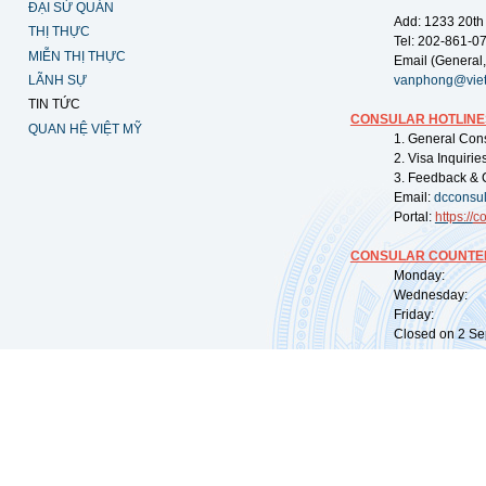
ĐẠI SỨ QUÁN
Add: 1233 20th
THỊ THỰC
Tel: 202-861-0
MIỄN THỊ THỰC
Email (General,
LÃNH SỰ
vanphong@vie
TIN TỨC
CONSULAR HOTLINE
QUAN HỆ VIỆT MỸ
1. General Con
2. Visa Inquiri
3. Feedback & 
Email:
dcconsu
Portal:
https://
co
CONSULAR COUNTER
Monday: 09:
Wednesday: 0
Friday: 09:
Closed on 2 Sep