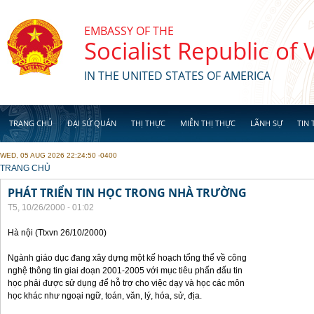
Skip to main content
EMBASSY OF THE
Socialist Republic of
IN THE UNITED STATES OF AMERICA
TRANG CHỦ
ĐẠI SỨ QUÁN
THỊ THỰC
MIỄN THỊ THỰC
LÃNH SỰ
TIN 
WED, 05 AUG 2026 22:24:50 -0400
YOU ARE HERE
TRANG CHỦ
PHÁT TRIỂN TIN HỌC TRONG NHÀ TRƯỜNG
T5, 10/26/2000 - 01:02
Hà nội (Ttxvn 26/10/2000)
Ngành giáo dục đang xây dựng một kế hoạch tổng thể về công
nghệ thông tin giai đoạn 2001-2005 với mục tiêu phấn đấu tin
học phải được sử dụng để hỗ trợ cho việc dạy và học các môn
học khác như ngoại ngữ, toán, văn, lý, hóa, sử, địa.