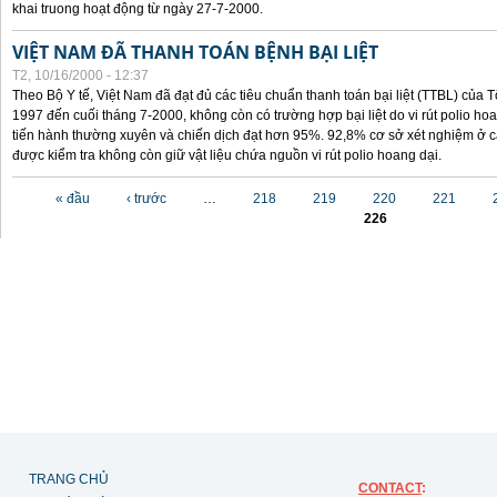
khai truong hoạt động từ ngày 27-7-2000.
VIỆT NAM ĐÃ THANH TOÁN BỆNH BẠI LIỆT
T2, 10/16/2000 - 12:37
Theo Bộ Y tế, Việt Nam đã đạt đủ các tiêu chuẩn thanh toán bại liệt (TTBL) của Tổ
1997 đến cuối tháng 7-2000, không còn có trường hợp bại liệt do vi rút polio h
tiến hành thường xuyên và chiến dịch đạt hơn 95%. 92,8% cơ sở xét nghiệm ở cá
được kiểm tra không còn giữ vật liệu chứa nguồn vi rút polio hoang dại.
Các trang
« đầu
‹ trước
…
218
219
220
221
226
TRANG CHỦ
CONTACT
: