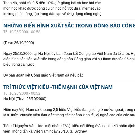
Theo đó, phải có từ 5 đến 10% giờ giảng bài và học bài các
môn học khác được công cụ tin học hỗ trợ; đưa Internet vào
trường phổ thông; tập trung đào tạo về ứng dụng công nghệ
NHỮNG ĐIỂN HÌNH XUẤT SẮC TRONG ĐỒNG BÀO CÔNG
T5, 10/26/2000 - 00:58
(Ttxvn 26/10/2000)
Ngày 25/10/2000, tại Hà Nội, ủy ban đoàn kết Công giáo Việt Nam đã tổ chức H
điển hình tiên tiến xuất sắc trong đồng bào Công giáo với sự tham dự của 95 đại b
biểu trong cả nước.
Uy ban đoàn kết Công giáo Việt Nam đã nêu bật
TRÍ THỨC VIỆT KIỀU -THẾ MẠNH CỦA VIỆT NAM
T5, 10/26/2000 - 00:52
Hà Nội (Ttxvn 26/10/2000)
Hiện nay Việt Nam có khoảng 2,5 triệu Việt kiều đang sống ở nước ngoài, trong đ
là trí thức, chuyên viên làm việc trong các ngành kinh tế, kỹ nghệ cao của các nướ
Tiến sĩ Nguyễn Văn Hào, một nhân sĩ Việt kiều nổi tiếng ở Australia đã nhận địn
viên Thông tấn xã Việt Nam ngày 25/10, tại Sydney.