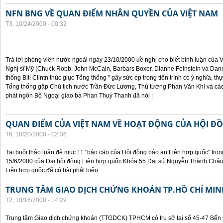
NFN BNG VỀ QUAN ĐIỂM NHÂN QUYỀN CỦA VIỆT NAM
T3, 10/24/2000 - 00:32
Trả lời phóng viên nước ngoài ngày 23/10/2000 đề nghị cho biết bình luận của
Nghị sĩ Mỹ (Chuck Robb, John McCain, Barbars Boxer, Dianne Feinstein và Dan
thống Bill Clintn thúc giục Tổng thống " gây sức ép trong tiến trình có ý nghĩa, t
Tổng thống gặp Chủ tịch nước Trần Đức Lương, Thủ tướng Phan Văn Khi và cá
phát ngôn Bộ Ngoại giao bà Phan Thuý Thanh đã nói :
QUAN ĐIỂM CỦA VIỆT NAM VỀ HOẠT ĐỘNG CỦA HỘI Đ
T6, 10/20/2000 - 02:36
Tại buổi thảo luận đề mục 11 "báo cáo của Hội đồng bảo an Liên hợp quốc" tron
15/6/2000 của Đại hội đồng Liên hợp quốc Khóa 55 Đại sứ Nguyễn Thành Châu, 
Liên hợp quốc đã có bài phát biểu.
TRUNG TÂM GIAO DỊCH CHỨNG KHOÁN TP.HỒ CHÍ MIN
T2, 10/16/2000 - 14:29
Trung tâm Giao dịch chứng khoán (TTGDCK) TPHCM có trụ sở tại số 45-47 Bến