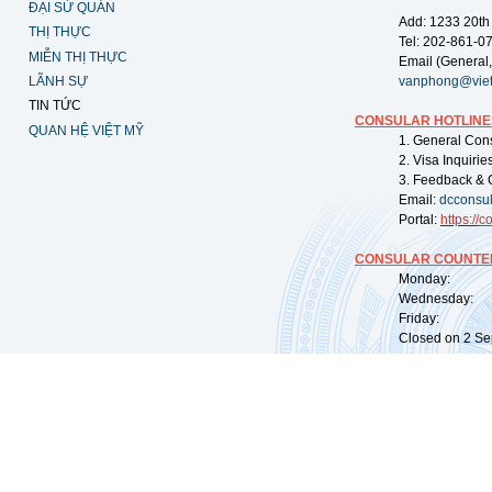
ĐẠI SỨ QUÁN
Add: 1233 20th
THỊ THỰC
Tel: 202-861-0
MIỄN THỊ THỰC
Email (General,
LÃNH SỰ
vanphong@vie
TIN TỨC
CONSULAR HOTLINE
QUAN HỆ VIỆT MỸ
1. General Con
2. Visa Inquiri
3. Feedback & 
Email:
dcconsu
Portal:
https://
co
CONSULAR COUNTER
Monday: 09:
Wednesday: 0
Friday: 09:
Closed on 2 Sep