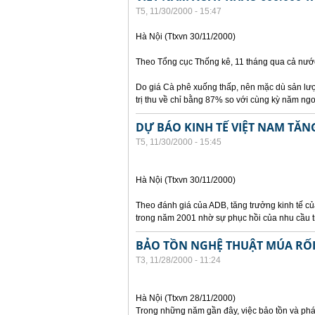
T5, 11/30/2000 - 15:47
Hà Nội (Ttxvn 30/11/2000)
Theo Tổng cục Thống kê, 11 tháng qua cả nước
Do giá Cà phê xuống thấp, nên mặc dù sản lượ
trị thu về chỉ bằng 87% so với cùng kỳ năm ngo
DỰ BÁO KINH TẾ VIỆT NAM TĂN
T5, 11/30/2000 - 15:45
Hà Nội (Ttxvn 30/11/2000)
Theo đánh giá của ADB, tăng trưởng kinh tế c
trong năm 2001 nhờ sự phục hồi của nhu cầu 
BẢO TỒN NGHỆ THUẬT MÚA RỐ
T3, 11/28/2000 - 11:24
Hà Nội (Ttxvn 28/11/2000)
Trong những năm gần đây, việc bảo tồn và phá