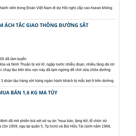
hành viên trong Đoàn Việt Nam đi dự Hội nghị cấp cao Asean không
M ÁCH TẮC GIAO THÔNG ĐƯỜNG SẮT
000 đã làm tuyến
òa và Ninh Thuận bị xói lở, ngập nước nhiều đoạn, nhiều tảng đá rơi
ệc chạy tàu trên khu vực này đã tạm ngừng để chờ sửa chữa đường.
à 3 đoàn tàu hàng với hàng ngàn hành khách bị mắc kẹt ở trên đường.
MUA BÁN 1,6 KG MA TÚY
inh đã mở phiên toà xét xử vụ án "mua bán, tàng trữ, tổ chức sử
 (Sn 1959, ngụ tại quận 5, Tp.hcm) và Bùi Hữu Tài (sinh năm 1968,