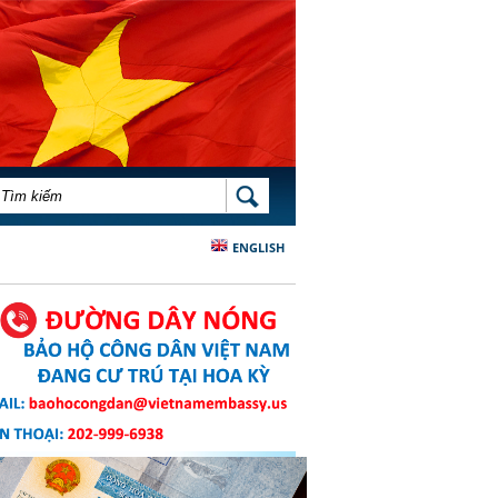
BIỂU MẪU TÌM KIẾM
TÌM KIẾM
ENGLISH