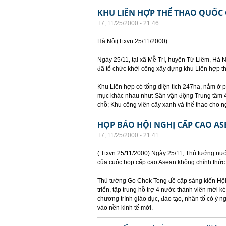
KHU LIÊN HỢP THỂ THAO QUỐC
T7, 11/25/2000 - 21:46
Hà Nội(Ttxvn 25/11/2000)
Ngày 25/11, tại xã Mễ Trì, huyện Từ Liêm, Hà N
đã tổ chức khởi công xây dựng khu Liên hợp th
Khu Liên hợp có tổng diện tích 247ha, nằm ở p
mục khác nhau như: Sân vận động Trung tâm 40
chỗ; Khu công viên cây xanh và thể thao cho n
HỌP BÁO HỘI NGHỊ CẤP CAO A
T7, 11/25/2000 - 21:41
( Ttxvn 25/11/2000) Ngày 25/11, Thủ tướng nư
của cuộc họp cấp cao Asean không chính thức 
Thủ tướng Go Chok Tong đề cập sáng kiến Hội 
triển, tập trung hỗ trợ 4 nước thành viên mới 
chương trình giáo dục, đào tạo, nhân tố có ý
vào nền kinh tế mới.
Các trang