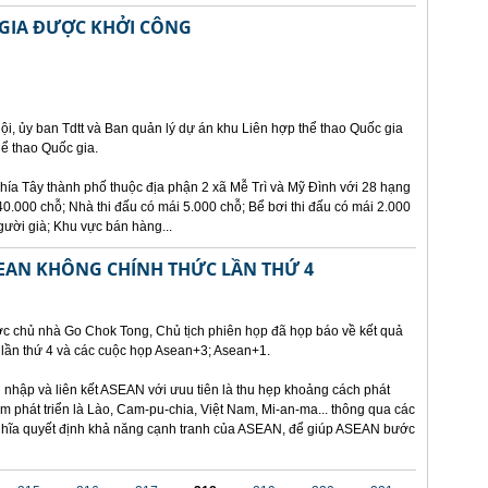
 GIA ĐƯỢC KHỞI CÔNG
ội, ủy ban Tdtt và Ban quản lý dự án khu Liên hợp thể thao Quốc gia
ể thao Quốc gia.
hía Tây thành phố thuộc địa phận 2 xã Mễ Trì và Mỹ Đình với 28 hạng
.000 chỗ; Nhà thi đấu có mái 5.000 chỗ; Bể bơi thi đấu có mái 2.000
gười già; Khu vực bán hàng...
SEAN KHÔNG CHÍNH THỨC LẦN THỨ 4
ớc chủ nhà Go Chok Tong, Chủ tịch phiên họp đã họp báo về kết quả
lần thứ 4 và các cuộc họp Asean+3; Asean+1.
nhập và liên kết ASEAN với ưuu tiên là thu hẹp khoảng cách phát
kém phát triển là Lào, Cam-pu-chia, Việt Nam, Mi-an-ma... thông qua các
 nghĩa quyết định khả năng cạnh tranh của ASEAN, để giúp ASEAN bước