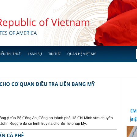
 Republic of Vietnam
TES OF AMERICA
IỄN THỊ THỰC
LÃNH SỰ
TIN TỨC
QUAN HỆ VIỆT MỸ
 CHO CƠ QUAN ĐIỀU TRA LIÊN BANG MỸ
 đồng ý của Bộ Công An, Công an thành phố Hồ Chí Minh vừa chuyển
in John Ruggro đã có lệnh truy nã cho Bộ Tư pháp Mỹ.
ẤN CÀ PHÊ