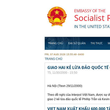
Skip to main content
EMBASSY OF THE
Socialist
IN THE UNITED STA
TRANG CHỦ
ĐẠI SỨ QUÁN
THỊ THỰC
M
FRI, 07 AUG 2026 15:55:49 -0400
YOU ARE HERE
TRANG CHỦ
GIAO HAI KẺ LỪA ĐẢO QUỐC TẾ
T5, 11/30/2000 - 15:50
Hà Nội (Ttxvn 29/11/2000)
Theo đề nghị của Interpol Việt Nam, được sự
giao 2 kẻ lừa đảo quốc tế Phillip Trần và Kev
VIET NAM XUẤT KHẨU 600.000 T