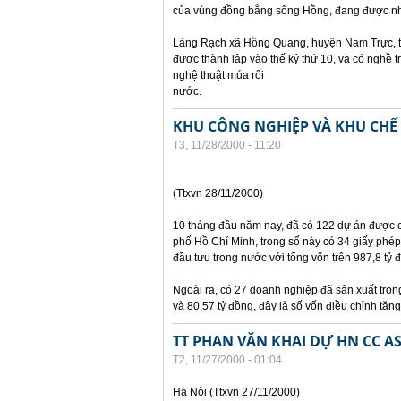
của vùng đồng bằng sông Hồng, đang được nh
Làng Rạch xã Hồng Quang, huyện Nam Trực, tỉ
được thành lập vào thế kỷ thứ 10, và có nghề 
nghệ thuật múa rối
nước.
KHU CÔNG NGHIỆP VÀ KHU CHẾ 
T3, 11/28/2000 - 11:20
(Ttxvn 28/11/2000)
10 tháng đầu năm nay, đã có 122 dự án được 
phố Hồ Chí Minh, trong số này có 34 giấy phép
đầu tưu trong nước với tổng vốn trên 987,8 tỷ 
Ngoài ra, có 27 doanh nghiệp đã sản xuất tron
và 80,57 tỷ đồng, đây là số vốn điều chỉnh tăng
TT PHAN VĂN KHAI DỰ HN CC A
T2, 11/27/2000 - 01:04
Hà Nội (Ttxvn 27/11/2000)