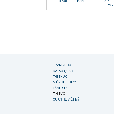
« đầu
‹ trước
…
214
222
TRANG CHỦ
ĐẠI SỨ QUÁN
THỊ THỰC
MIỄN THỊ THỰC
LÃNH SỰ
TIN TỨC
QUAN HỆ VIỆT MỸ