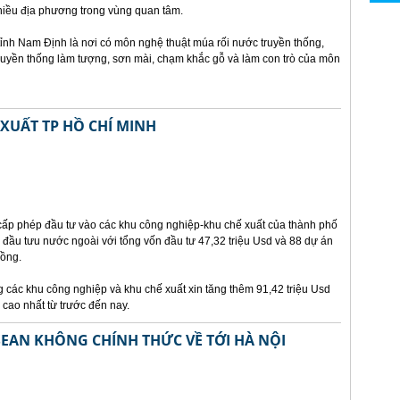
iều địa phương trong vùng quan tâm.
nh Nam Định là nơi có môn nghệ thuật múa rối nước truyền thống,
truyền thống làm tượng, sơn mài, chạm khắc gỗ và làm con trò của môn
XUẤT TP HỒ CHÍ MINH
cấp phép đầu tư vào các khu công nghiệp-khu chế xuất của thành phố
 đầu tưu nước ngoài với tổng vốn đầu tư 47,32 triệu Usd và 88 dự án
đồng.
g các khu công nghiệp và khu chế xuất xin tăng thêm 91,42 triệu Usd
 cao nhất từ trước đến nay.
SEAN KHÔNG CHÍNH THỨC VỀ TỚI HÀ NỘI