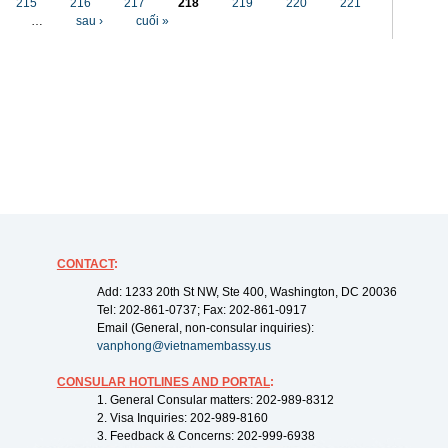
215
216
217
218
219
220
221
…
sau ›
cuối »
CONTACT
:
Add: 1233 20th St NW, Ste 400, Washington, DC 20036
Tel: 202-861-0737; Fax: 202-861-0917
Email (General, non-consular inquiries):
vanphong@vietnamembassy.us
CONSULAR HOTLINES AND PORTAL
:
1. General Consular matters: 202-989-8312
2. Visa Inquiries: 202-989-8160
3. Feedback & Concerns: 202-999-6938