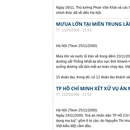
Ngày 26/11, Thủ tướng Phan Văn Khải và các t
chính thức đã về đến Hà Nội.
MƯUA LỚN TẠI MIỀN TRUNG LÀ
T7, 11/25/2000 - 21:53
Hà Nội (Ttxvn 25/11/2000)
Mưa lớn và nước lũ tràn về trong đêm 23/11/2
đường sắt Thống Nhất tại khu vực tỉnh Khánh H
xuống đường sắt làm mất an toàn chạy tàu. Vi
15 đoàn tàu, trong đó, có 12 đoàn tàu khách v
TP HỒ CHÍ MINH XÉT XỬ VỤ ÁN 
T7, 11/25/2000 - 21:52
Hà Nội (Ttxvn 25/11/2000)
Ngày 24/11/2000, Toà án nhân dân TP Hồ Chí M
dụng ma tuý", gồm 6 bị cáo, do Nguyễn Thị Hoa
Việt kiều Mỹ) cầm đầu.