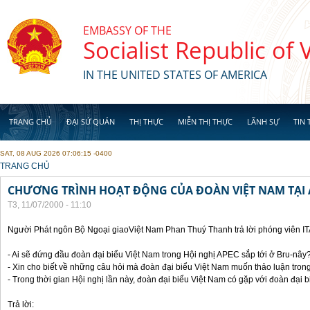
Skip to main content
EMBASSY OF THE
Socialist Republic of
IN THE UNITED STATES OF AMERICA
TRANG CHỦ
ĐẠI SỨ QUÁN
THỊ THỰC
MIỄN THỊ THỰC
LÃNH SỰ
TIN 
SAT, 08 AUG 2026 07:06:15 -0400
YOU ARE HERE
TRANG CHỦ
CHƯƠNG TRÌNH HOẠT ĐỘNG CỦA ĐOÀN VIỆT NAM TẠI 
T3, 11/07/2000 - 11:10
Người Phát ngôn Bộ Ngoại giaoViệt Nam Phan Thuý Thanh trả lời phóng viên I
- Ai sẽ đứng đầu đoàn đại biểu Việt Nam trong Hội nghị APEC sắp tới ở Bru-nây
- Xin cho biết về những câu hỏi mà đoàn đại biểu Việt Nam muốn thảo luận tron
- Trong thời gian Hội nghị lần này, đoàn đại biểu Việt Nam có gặp với đoàn đại
Trả lời: