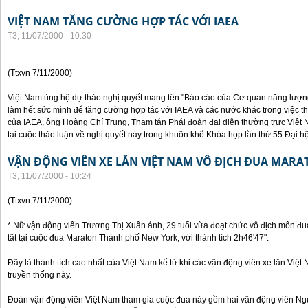
VIỆT NAM TĂNG CƯỜNG HỢP TÁC VỚI IAEA
T3, 11/07/2000 - 10:30
(Ttxvn 7/11/2000)
Việt Nam ủng hộ dự thảo nghị quyết mang tên "Báo cáo của Cơ quan năng lượng 
làm hết sức mình để tăng cường hợp tác với IAEA và các nước khác trong việc t
của IAEA, ông Hoàng Chí Trung, Tham tán Phái đoàn đại diện thường trực Việt 
tại cuộc thảo luận về nghị quyết này trong khuôn khổ Khóa họp lần thứ 55 Đại h
VẬN ĐỘNG VIÊN XE LĂN VIỆT NAM VÔ ĐỊCH ĐUA MARA
T3, 11/07/2000 - 10:24
(Ttxvn 7/11/2000)
* Nữ vận động viên Trương Thị Xuân ánh, 29 tuổi vừa đoạt chức vô địch môn đu
tật tại cuộc đua Maraton Thành phố New York, với thành tích 2h46'47".
Đây là thành tích cao nhất của Việt Nam kể từ khi các vận động viên xe lăn Việ
truyền thống này.
Đoàn vận động viên Việt Nam tham gia cuộc đua này gồm hai vận động viên N