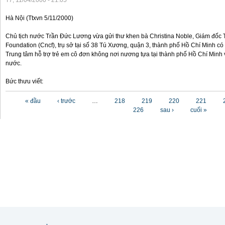
T7, 11/04/2000 - 21:05
Hà Nội (Ttxvn 5/11/2000)
Chủ tịch nước Trần Đức Lương vừa gửi thư khen bà Christina Noble, Giám đốc T
Foundation (Cncf), trụ sở tại số 38 Tú Xương, quận 3, thành phố Hồ Chí Minh có
Trung tâm hỗ trợ trẻ em cô đơn không nơi nương tựa tại thành phố Hồ Chí Minh v
nước.
Bức thưu viết:
Các trang
« đầu
‹ trước
…
218
219
220
221
226
sau ›
cuối »