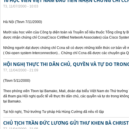
16 HỌC VIÊN VIỆT NAM ĐẦU TIÊN NHẬN CHỨNG CHỈ CC
T3, 11/07/2000 - 10:03
Hà Nội (Ttxvn 7/11/2000)
Mười sáu học viên của Công ty điện toán và Truyền số liệu thuộc Tổng công ty 
được nhận chứng chỉ Ccna(Cisco Cirtified Network Associates) của Cisco System
Những người đạt được chứng chỉ Ccna sẽ có được những kiến thức cơ bản về m
( Osi-open system Interconnection)... Chứng chỉ Ccna đã được các chuyên gia Q
HỘI NGHỊ THỰC THI DÂN CHỦ, QUYỀN VÀ TỰ DO TRO
T7, 11/04/2000 - 21:09
(Ttxvn 5/11/2000)
Theo phóng viên Ttxvn tại Bamako, Mali, đoàn đại biểu Việt Nam do Thứ trưở
đã tham gia Hội nghị quốc tế về thực thi dân chủ, các quyền và tự do trong kh
tại Bamako.
Tại hội nghị, Thứ trưởng Tư pháp Hà Hùng Cường đã nêu rõ lập
CHỦ TỊCH TRẦN ĐỨC LƯƠNG GỬI THƯ KHEN BÀ CHRIS