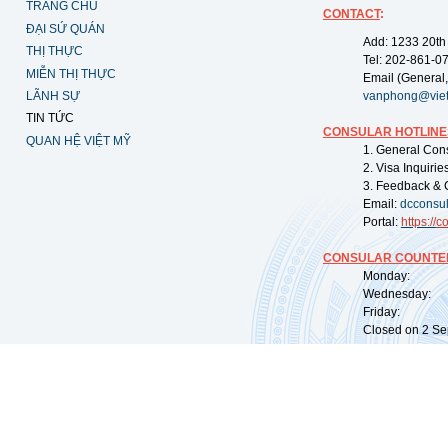
TRANG CHỦ
CONTACT
:
ĐẠI SỨ QUÁN
Add: 1233 20th
THỊ THỰC
Tel: 202-861-0
MIỄN THỊ THỰC
Email (General,
LÃNH SỰ
vanphong@vie
TIN TỨC
CONSULAR HOTLINE
QUAN HỆ VIỆT MỸ
1. General Con
2. Visa Inquiri
3. Feedback & 
Email:
dcconsu
Portal:
https://
co
CONSULAR COUNTER
Monday: 09:
Wednesday: 0
Friday: 09:
Closed on 2 Sep