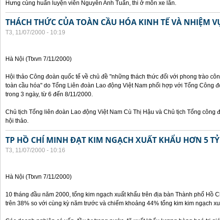
Hưng cùng huấn luyện viên Nguyễn Anh Tuấn, thi ở môn xe lăn.
THÁCH THỨC CỦA TOÀN CẦU HÓA KINH TẾ VÀ NHIỆM 
T3, 11/07/2000 - 10:19
Hà Nội (Ttxvn 7/11/2000)
Hội thảo Công đoàn quốc tế về chủ đề "những thách thức đối với phong trào công
toàn cầu hóa" do Tổng Liên đoàn Lao động Việt Nam phối hợp với Tổng Công đ
trong 3 ngày, từ 6 đến 8/11/2000.
Chủ tịch Tổng liên đoàn Lao động Việt Nam Cù Thị Hậu và Chủ tịch Tổng công 
hội thảo.
TP HỒ CHÍ MINH ĐẠT KIM NGẠCH XUẤT KHẨU HƠN 5 TỶ
T3, 11/07/2000 - 10:16
Hà Nội (Ttxvn 7/11/2000)
10 tháng đầu năm 2000, tổng kim ngạch xuất khẩu trên địa bàn Thành phố Hồ Ch
trên 38% so với cùng kỳ năm trước và chiếm khoảng 44% tổng kim kim ngạch xu