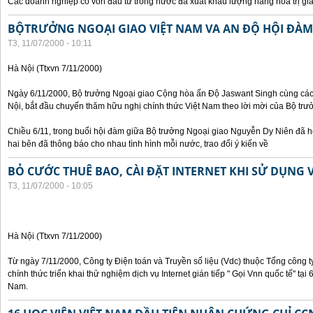
Các doanh nghiệp có vốn đầu tư trong nước đã xuất khẩu lượng hàng hoá trị giá
BỘTRƯỞNG NGOẠI GIAO VIỆT NAM VA AN ĐỘ HỘI ĐÀM
T3, 11/07/2000 - 10:11
Hà Nội (Ttxvn 7/11/2000)
Ngày 6/11/2000, Bộ trưởng Ngoại giao Cộng hòa ấn Độ Jaswant Singh cùng các 
Nội, bắt đầu chuyến thăm hữu nghị chính thức Việt Nam theo lời mời của Bộ tr
Chiều 6/11, trong buổi hội đàm giữa Bộ trưởng Ngoại giao Nguyễn Dy Niên đã h
hai bên đã thông báo cho nhau tình hình mỗi nước, trao đổi ý kiến về
BỎ CƯỚC THUÊ BAO, CÀI ĐẶT INTERNET KHI SỬ DỤNG 
T3, 11/07/2000 - 10:05
Hà Nội (Ttxvn 7/11/2000)
Từ ngày 7/11/2000, Công ty Điện toán và Truyền số liệu (Vdc) thuộc Tổng công 
chính thức triển khai thử nghiệm dịch vụ Internet gián tiếp " Gọi Vnn quốc tế" tại
Nam.