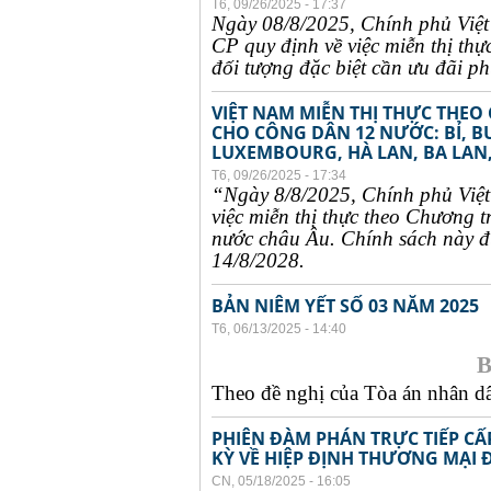
T6, 09/26/2025 - 17:37
Ngày 08/8/2025, Chính phủ Việ
CP quy định về việc miễn thị thự
đối tượng đặc biệt cần ưu đãi phụ
VIỆT NAM MIỄN THỊ THỰC THEO
CHO CÔNG DÂN 12 NƯỚC: BỈ, B
LUXEMBOURG, HÀ LAN, BA LAN,
T6, 09/26/2025 - 17:34
“Ngày 8/8/2025, Chính phủ Việ
việc miễn thị thực theo Chương t
nước châu Âu. Chính sách này đư
14/8/2028.
BẢN NIÊM YẾT SỐ 03 NĂM 2025
T6, 06/13/2025 - 14:40
B
Theo đề nghị của Tòa án nhân dân
PHIÊN ĐÀM PHÁN TRỰC TIẾP CẤ
KỲ VỀ HIỆP ĐỊNH THƯƠNG MẠI 
CN, 05/18/2025 - 16:05