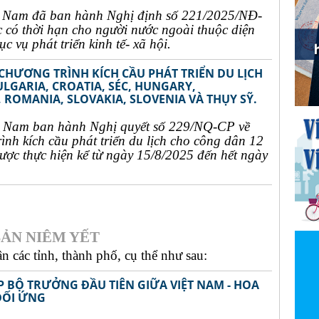
t Nam đã ban hành Nghị định số 221/2025/NĐ-
c có thời hạn cho người nước ngoài thuộc diện
c vụ phát triển kinh tế- xã hội.
 CHƯƠNG TRÌNH KÍCH CẦU PHÁT TRIỂN DU LỊCH
ULGARIA, CROATIA, SÉC, HUNGARY,
 ROMANIA, SLOVAKIA, SLOVENIA VÀ THỤY SỸ.
t Nam ban hành Nghị quyết số 229/NQ-CP về
rình kích cầu phát triển du lịch cho công dân 12
ợc thực hiện kể từ ngày 15/8/2025 đến hết ngày
ẢN NIÊM YẾT
 các tỉnh, thành phố, cụ thể như sau:
P BỘ TRƯỞNG ĐẦU TIÊN GIỮA VIỆT NAM - HOA
ĐỐI ỨNG