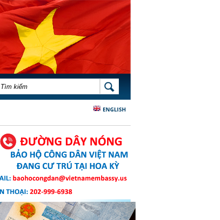
BIỂU MẪU TÌM KIẾM
TÌM KIẾM
ENGLISH