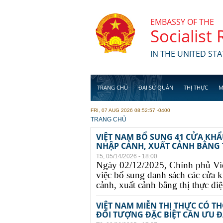
Skip to main content
EMBASSY OF THE
Socialist
IN THE UNITED STA
TRANG CHỦ
ĐẠI SỨ QUÁN
THỊ THỰC
M
FRI, 07 AUG 2026 08:52:57 -0400
YOU ARE HERE
TRANG CHỦ
VIỆT NAM BỔ SUNG 41 CỬA KH
NHẬP CẢNH, XUẤT CẢNH BẰNG TH
T5, 05/14/2026 - 18:00
Ngày 02/12/2025, Chính phủ Vi
việc bổ sung danh sách các cửa 
cảnh, xuất cảnh bằng thị thực điện
VIỆT NAM MIỄN THỊ THỰC CÓ 
ĐỐI TƯỢNG ĐẶC BIỆT CẦN ƯU ĐÃ