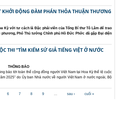
ẤT KHỞI ĐỘNG ĐÀM PHÁN THỎA THUẬN THƯƠNG
a Kỳ với tư cách là Đặc phái viên của Tổng Bí thư Tô Lâm để trao
ng phương, Phó Thủ tướng Chính phủ Hồ Đức Phớc đã gặp Đại diện
 THI “TÌM KIẾM SỨ GIẢ TIẾNG VIỆT Ở NƯỚC
THÔNG BÁO
ông báo tới toàn thể cộng đồng người Việt Nam tại Hoa Kỳ thể lệ cuộc
i năm 2025” do Ủy ban Nhà nước về người Việt Nam ở nước ngoài, Bộ
6
7
8
9
…
sau ›
cuối »