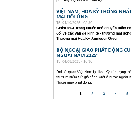
phương Việt Nam và Hoa Kỳ.
VIỆT NAM, HOA KỲ THỐNG NH
MẠI ĐỐI ỨNG
T5, 04/10/2025 - 08:30
Chiều 09/4, trong khuôn khổ chuyến thăm Ho
đổi về các vấn đề kinh tế - thương mại so
Thương mại Hoa Kỳ Jamieson Greer.
BỘ NGOẠI GIAO PHÁT ĐỘNG CUỘC
NGOÀI NĂM 2025”
T3, 04/08/2025 - 16:30
Đại sứ quán Việt Nam tại Hoa Kỳ trân trọng th
thi “Tìm kiếm Sứ giả tiếng Việt ở nước ngoà
Ngoại giao phát động.
Các trang
1
2
3
4
5