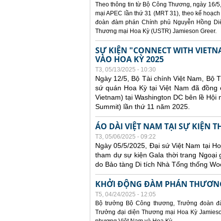
Theo thông tin từ Bộ Công Thương, ngày 16/5,
mại APEC lần thứ 31 (MRT 31), theo kế hoạch
đoàn đàm phán Chính phủ Nguyễn Hồng Diên
Thương mại Hoa Kỳ (USTR) Jamieson Greer.
SỰ KIỆN "CONNECT WITH VIETN
VÀO HOA KỲ 2025
T3, 05/13/2025 - 10:30
Ngày 12/5, Bộ Tài chính Việt Nam, Bộ 
sứ quán Hoa Kỳ tại Việt Nam đã đồng ch
Vietnam) tại Washington DC bên lề Hội
Summit) lần thứ 11 năm 2025.
ÁO DÀI VIỆT NAM TẠI SỰ KIỆN 
T3, 05/06/2025 - 09:22
Ngày 05/5/2025, Đại sứ Việt Nam tại 
tham dự sự kiện Gala thời trang Ngoại 
do Bảo tàng Di tích Nhà Tổng thống Woo
KHỞI ĐỘNG ĐÀM PHÁN THƯƠNG
T5, 04/24/2025 - 12:05
Bộ trưởng Bộ Công thương, Trưởng đoàn đ
Trưởng đại diện Thương mại Hoa Kỳ Jamieson