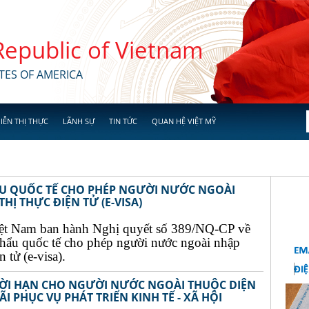
 Republic of Vietnam
TES OF AMERICA
IỄN THỊ THỰC
LÃNH SỰ
TIN TỨC
QUAN HỆ VIỆT MỸ
ẨU QUỐC TẾ CHO PHÉP NGƯỜI NƯỚC NGOÀI
Ị THỰC ĐIỆN TỬ (E-VISA)
ệt Nam ban hành Nghị quyết số 389/NQ-CP về
khẩu quốc tế cho phép người nước ngoài nhập
 tử (e-visa).
THỜI HẠN CHO NGƯỜI NƯỚC NGOÀI THUỘC DIỆN
I PHỤC VỤ PHÁT TRIỂN KINH TẾ - XÃ HỘI