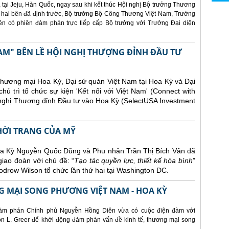
 tại Jeju, Hàn Quốc, ngay sau khi kết thúc Hội nghị Bộ trưởng Thương
 hai bên đã định trước, Bộ trưởng Bộ Công Thương Việt Nam, Trưởng
 có phiên đàm phán trực tiếp cấp Bộ trưởng với Trưởng Đại diện
AM" BÊN LỀ HỘI NGHỊ THƯỢNG ĐỈNH ĐẦU TƯ
Thương mại Hoa Kỳ, Đại sứ quán Việt Nam tại Hoa Kỳ và Đại
ủ trì tổ chức sự kiện 'Kết nối với Việt Nam' (Connect with
 nghị Thượng đỉnh Đầu tư vào Hoa Kỳ (SelectUSA Investment
THỜI TRANG CỦA MỸ
Hoa Kỳ Nguyễn Quốc Dũng và Phu nhân Trần Thị Bích Vân đã
giao đoàn với chủ đề: “
Tạo tác quyền lực, thiết kế hòa bình
”
drow Wilson tổ chức lần thứ hai tại Washington DC.
 MẠI SONG PHƯƠNG VIỆT NAM - HOA KỲ
àm phán Chính phủ Nguyễn Hồng Diên vừa có cuộc điện đàm với
 L. Greer để khởi động đàm phán vấn đề kinh tế, thương mại song