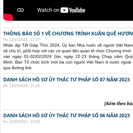
THÔNG BÁO SỐ 1 VỀ CHƯƠNG TRÌNH XUÂN QUÊ HƯƠN
Fri, 12/15/2023 - 17:07
Nhân dịp Tết Giáp Thìn 2024, Ủy ban Nhà nước về người Việt Nam
sẽ chủ trì, phối hợp với các cơ quan liên quan tổ chức Chương trì
vào ngày 01-02/02/2024 (tức ngày 22-23 tháng Chạp năm Qu
Minh. Ban Tổ chức kính mời bà con người Việt Nam ở nước ngoài
qua đường link.
DANH SÁCH HỒ SƠ ỦY THÁC TƯ PHÁP SỐ 07 NĂM 2023
Fri, 12/15/2023 - 15:35
(Kèm theo bả
DANH SÁCH HỒ SƠ ỦY THÁC TƯ PHÁP SỐ 06 NĂM 2023
Fri, 12/15/2023 - 15:29