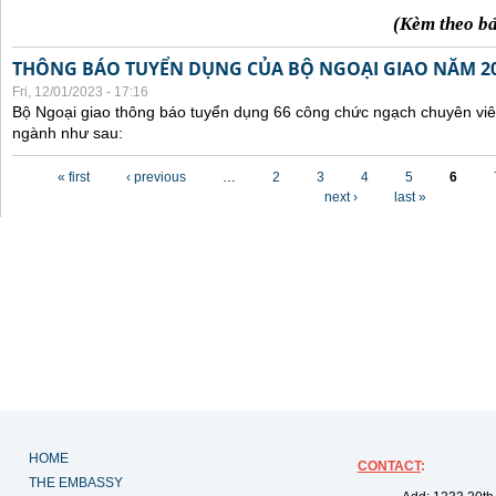
(Kèm theo b
THÔNG BÁO TUYỂN DỤNG CỦA BỘ NGOẠI GIAO NĂM 2
Fri, 12/01/2023 - 17:16
Bộ Ngoại giao thông báo tuyển dụng 66 công chức ngạch chuyên viê
ngành như sau:
Pages
« first
‹ previous
…
2
3
4
5
6
next ›
last »
HOME
CONTACT
:
THE EMBASSY