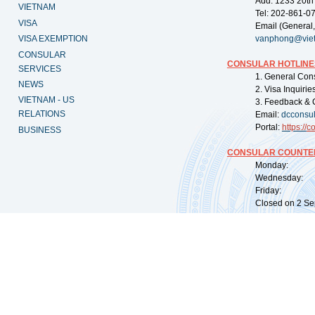
Add: 1233 20th
VIETNAM
Tel: 202-861-0
VISA
Email (General,
VISA EXEMPTION
vanphong@vie
CONSULAR
CONSULAR HOTLINE
SERVICES
1. General Con
NEWS
2. Visa Inquiri
VIETNAM - US
3. Feedback & 
RELATIONS
Email:
dcconsu
Portal:
https://
co
BUSINESS
CONSULAR COUNTER
Monday: 09:
Wednesday: 0
Friday: 09:
Closed on 2 Sep