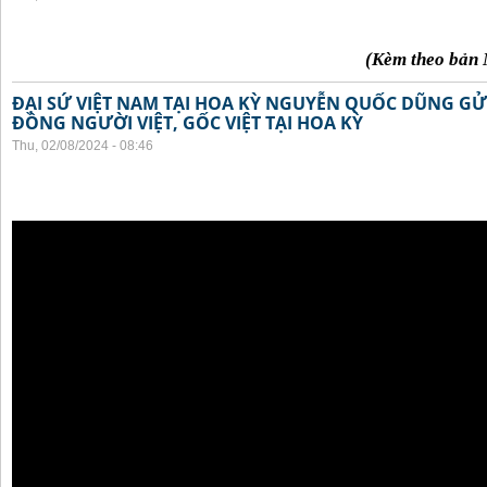
(Kèm theo bản 
ĐẠI SỨ VIỆT NAM TẠI HOA KỲ NGUYỄN QUỐC DŨNG GỬI
ĐỒNG NGƯỜI VIỆT, GỐC VIỆT TẠI HOA KỲ
Thu, 02/08/2024 - 08:46