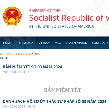
Skip to main content
EMBASSY OF THE
Socialist Republic of
IN THE UNITED STATES OF AMERICA
HOME
THE EMBASSY
VIETNAM
VISA
VISA EXEMPTION
CONSULAR S
SUN, 09 AUG 2026 07:58:02 -0400
BUSINESS
YOU ARE HERE
HOME
BẢN NIÊM YẾT SỐ 03 NĂM 2024
Mon, 05/06/2024 - 17:01
BẢN NIÊM YẾT
DANH SÁCH HỒ SƠ ỦY THÁC TƯ PHÁP SỐ 03 NĂM 2024
Mon, 05/06/2024 - 16:49