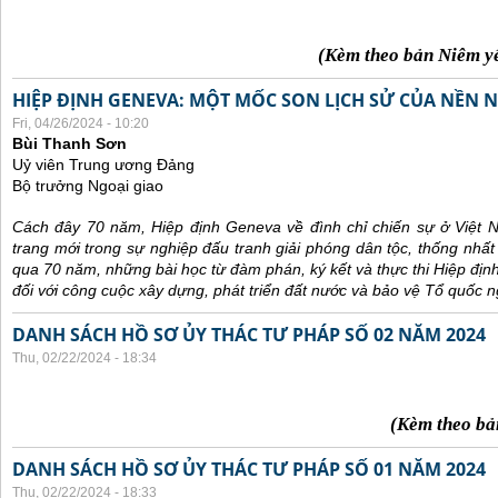
(Kèm theo bản Niêm y
HIỆP ĐỊNH GENEVA: MỘT MỐC SON LỊCH SỬ CỦA NỀN N
Fri, 04/26/2024 - 10:20
Bùi Thanh Sơn
Uỷ viên Trung ương Đảng
Bộ trưởng Ngoại giao
Cách đây 70 năm, Hiệp định Geneva về đình chỉ chiến sự ở Việt 
trang mới trong sự nghiệp đấu tranh giải phóng dân tộc, thống nhất
qua 70 năm, những bài học từ đàm phán, ký kết và thực thi Hiệp địn
đối với công cuộc xây dựng, phát triển đất nước và bảo vệ Tổ quốc n
DANH SÁCH HỒ SƠ ỦY THÁC TƯ PHÁP SỐ 02 NĂM 2024
Thu, 02/22/2024 - 18:34
(Kèm theo bả
DANH SÁCH HỒ SƠ ỦY THÁC TƯ PHÁP SỐ 01 NĂM 2024
Thu, 02/22/2024 - 18:33