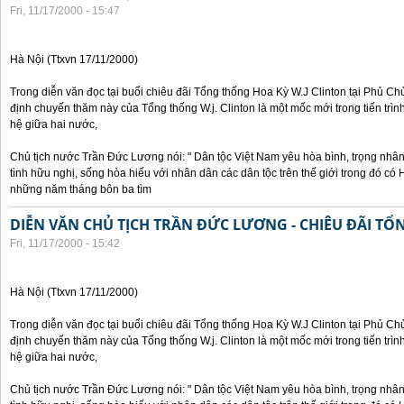
Fri, 11/17/2000 - 15:47
Hà Nội (Ttxvn 17/11/2000)
Trong diễn văn đọc tại buổi chiêu đãi Tổng thống Hoa Kỳ W.J Clinton tại Phủ Chủ
định chuyến thăm này của Tổng thống W.j. Clinton là một mốc mới trong tiến trì
hệ giữa hai nước,
Chủ tịch nước Trần Đức Lương nói: " Dân tộc Việt Nam yêu hòa bình, trọng nh
tình hữu nghị, sống hòa hiếu với nhân dân các dân tộc trên thế giới trong đó c
những năm tháng bôn ba tìm
DIỄN VĂN CHỦ TỊCH TRẦN ĐỨC LƯƠNG - CHIÊU ĐÃI T
Fri, 11/17/2000 - 15:42
Hà Nội (Ttxvn 17/11/2000)
Trong diễn văn đọc tại buổi chiêu đãi Tổng thống Hoa Kỳ W.J Clinton tại Phủ Chủ
định chuyến thăm này của Tổng thống W.j. Clinton là một mốc mới trong tiến trì
hệ giữa hai nước,
Chủ tịch nước Trần Đức Lương nói: " Dân tộc Việt Nam yêu hòa bình, trọng nh