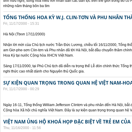
tình hữu nghị, sống hòa hiếu với nhân dân các dân tộc trên thế giới trong đó c
những năm tháng bôn ba tìm
TỔNG THỐNG HOA KỲ W.J. CLIN-TƠN VÀ PHU NHÂN TH
Fri, 11/17/2000 - 15:31
Hà Nội (Ttxvn 17/11/2000)
Nhận lời mời của Chủ tịch nước Trần Đức Lương, chiều tối 16/11/2000, Tổng t
am Giơ-phe-sơn Clin-tơn và Phu nhân đã tới Hà Nội, bắt đầu chuyến thăm chính
Hoa Kỳ tại nước Cộng hòa XHCN Việt Nam.
Sáng 17/11/2000, tại Phủ Chủ tịch đã diễn ra trọng thể Lễ đón chính thức Tổng 
nghi thức cao nhất dành cho Nguyên thủ Quốc gia.
SỰ KIỆN QUAN TRỌNG TRONG QUAN HỆ VIỆT NAM-HOA
Fri, 11/17/2000 - 00:29
Ngày 16-11, Tổng thống William Jefferson Clintơn và phu nhân đến Hà Nội, bắt
Cộng hòa Xã hội chủ nghĩa Việt Nam. Đây là sự kiện quan trọng trong quan hệ V
VIỆT NAM ỦNG HỘ KHOÁ HỌP ĐẶC BIỆT VỀ TRẺ EM CỦA
Thu, 11/16/2000 - 11:56