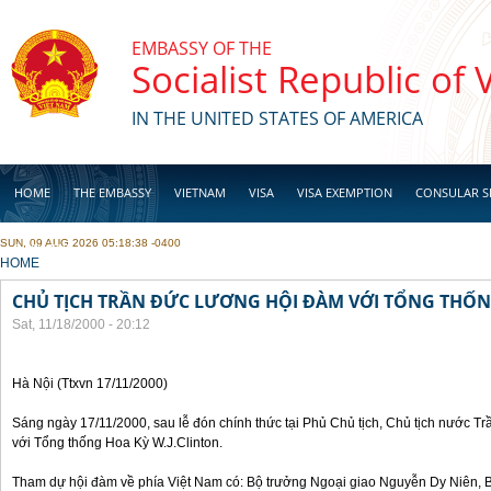
Skip to main content
EMBASSY OF THE
Socialist Republic of
IN THE UNITED STATES OF AMERICA
HOME
THE EMBASSY
VIETNAM
VISA
VISA EXEMPTION
CONSULAR S
SUN, 09 AUG 2026 05:18:38 -0400
BUSINESS
YOU ARE HERE
HOME
CHỦ TỊCH TRẦN ĐỨC LƯƠNG HỘI ĐÀM VỚI TỔNG THỐN
Sat, 11/18/2000 - 20:12
Hà Nội (Ttxvn 17/11/2000)
Sáng ngày 17/11/2000, sau lễ đón chính thức tại Phủ Chủ tịch, Chủ tịch nước 
với Tổng thống Hoa Kỳ W.J.Clinton.
Tham dự hội đàm về phía Việt Nam có: Bộ trưởng Ngoại giao Nguyễn Dy Niên,