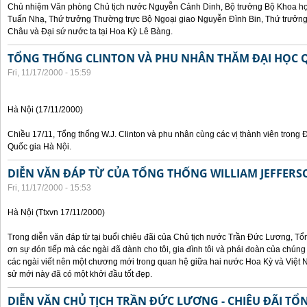
Chủ nhiệm Văn phòng Chủ tịch nước Nguyễn Cảnh Dinh, Bộ trưởng Bộ Khoa họ
Tuấn Nhạ, Thứ trưởng Thường trực Bộ Ngoại giao Nguyễn Đình Bin, Thứ trưở
Châu và Đại sứ nước ta tại Hoa Kỳ Lê Bàng.
TỔNG THỐNG CLINTON VÀ PHU NHÂN THĂM ĐẠI HỌC Q
Fri, 11/17/2000 - 15:59
Hà Nội (17/11/2000)
Chiều 17/11, Tổng thống W.J. Clinton và phu nhân cùng các vị thành viên trong 
Quốc gia Hà Nội.
DIỄN VĂN ĐÁP TỪ CỦA TỔNG THỐNG WILLIAM JEFFERS
Fri, 11/17/2000 - 15:53
Hà Nội (Ttxvn 17/11/2000)
Trong diễn văn đáp từ tại buổi chiêu đãi của Chủ tịch nước Trần Đức Lương, Tổn
ơn sự đón tiếp mà các ngài đã dành cho tôi, gia đình tôi và phái đoàn của chúng
các ngài viết nên một chương mới trong quan hệ giữa hai nước Hoa Kỳ và Việt N
sử mới này đã có một khởi đầu tốt đẹp.
DIỄN VĂN CHỦ TỊCH TRẦN ĐỨC LƯƠNG - CHIÊU ĐÃI T