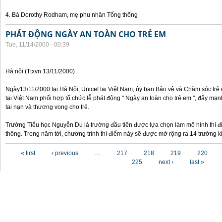
4. Bà Dorothy Rodham, mẹ phu nhân Tổng thống
PHÁT ĐỘNG NGÀY AN TOÀN CHO TRẺ EM
Tue, 11/14/2000 - 00:39
Hà nội (Ttxvn 13/11/2000)
Ngày13/11/2000 tại Hà Nội, Unicef tại Việt Nam, ủy ban Bảo vệ và Chăm sóc tr
tại Việt Nam phối hợp tổ chức lễ phát động " Ngày an toàn cho trẻ em ", đẩy mạ
tai nạn và thương vong cho trẻ.
Trường Tiểu học Nguyễn Du là trường đầu tiên được lựa chọn làm mô hình thí đ
thông. Trong năm tới, chương trình thí điểm này sẽ được mở rộng ra 14 trường k
Pages
« first
‹ previous
…
217
218
219
220
225
next ›
last »