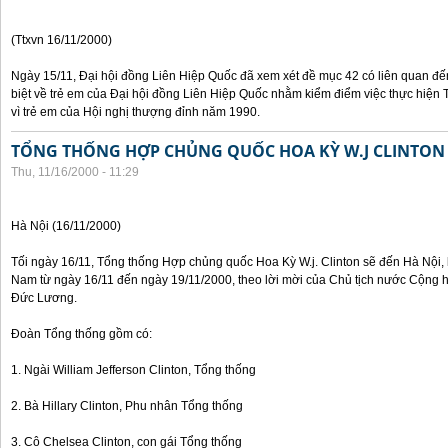
(Ttxvn 16/11/2000)
Ngày 15/11, Đại hội đồng Liên Hiệp Quốc đã xem xét đề mục 42 có liên quan đế
biệt về trẻ em của Đại hội đồng Liên Hiệp Quốc nhằm kiểm điểm việc thực hiện
vì trẻ em của Hội nghị thượng đỉnh năm 1990.
TỔNG THỐNG HỢP CHỦNG QUỐC HOA KỲ W.J CLINTON
Thu, 11/16/2000 - 11:29
Hà Nội (16/11/2000)
Tối ngày 16/11, Tổng thống Hợp chủng quốc Hoa Kỳ W.j. Clinton sẽ đến Hà Nội, 
Nam từ ngày 16/11 đến ngày 19/11/2000, theo lời mời của Chủ tịch nước Cộng 
Đức Lương.
Đoàn Tổng thống gồm có:
1. Ngài William Jefferson Clinton, Tổng thống
2. Bà Hillary Clinton, Phu nhân Tổng thống
3. Cô Chelsea Clinton, con gái Tổng thống