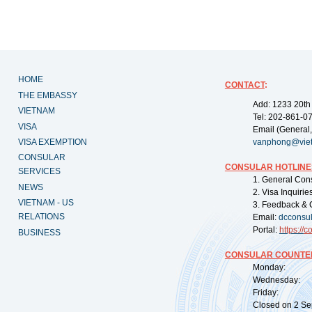
HOME
CONTACT
:
THE EMBASSY
Add: 1233 20th
VIETNAM
Tel: 202-861-0
VISA
Email (General,
VISA EXEMPTION
vanphong@vie
CONSULAR
CONSULAR HOTLINE
SERVICES
1. General Con
NEWS
2. Visa Inquiri
VIETNAM - US
3. Feedback & 
RELATIONS
Email:
dcconsu
Portal:
https://
co
BUSINESS
CONSULAR COUNTER
Monday: 09:
Wednesday: 0
Friday: 09:
Closed on 2 Sep