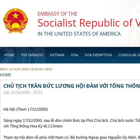
Skip to main content
EMBASSY OF THE
Socialist Republic of
IN THE UNITED STATES OF AMERICA
HOME
THE EMBASSY
VIETNAM
VISA
VISA EXEMPTION
CONSULAR S
MON, 10 AUG 2026 15:04:43 -0400
BUSINESS
YOU ARE HERE
HOME
CHỦ TỊCH TRẦN ĐỨC LƯƠNG HỘI ĐÀM VỚI TỔNG THỐN
Sat, 11/18/2000 - 20:12
Hà Nội (Ttxvn 17/11/2000)
Sáng ngày 17/11/2000, sau lễ đón chính thức tại Phủ Chủ tịch, Chủ tịch nước 
với Tổng thống Hoa Kỳ W.J.Clinton.
Tham dự hội đàm về phía Việt Nam có: Bộ trưởng Ngoại giao Nguyễn Dy Niên,