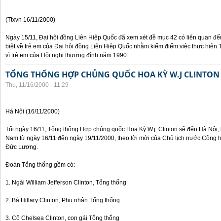
(Ttxvn 16/11/2000)
Ngày 15/11, Đại hội đồng Liên Hiệp Quốc đã xem xét đề mục 42 có liên quan đế
biệt về trẻ em của Đại hội đồng Liên Hiệp Quốc nhằm kiểm điểm việc thực hiện
vì trẻ em của Hội nghị thượng đỉnh năm 1990.
TỔNG THỐNG HỢP CHỦNG QUỐC HOA KỲ W.J CLINTON
Thu, 11/16/2000 - 11:29
Hà Nội (16/11/2000)
Tối ngày 16/11, Tổng thống Hợp chủng quốc Hoa Kỳ W.j. Clinton sẽ đến Hà Nội, 
Nam từ ngày 16/11 đến ngày 19/11/2000, theo lời mời của Chủ tịch nước Cộng 
Đức Lương.
Đoàn Tổng thống gồm có:
1. Ngài William Jefferson Clinton, Tổng thống
2. Bà Hillary Clinton, Phu nhân Tổng thống
3. Cô Chelsea Clinton, con gái Tổng thống