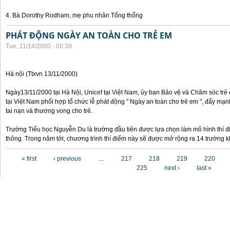
4. Bà Dorothy Rodham, mẹ phu nhân Tổng thống
PHÁT ĐỘNG NGÀY AN TOÀN CHO TRẺ EM
Tue, 11/14/2000 - 00:39
Hà nội (Ttxvn 13/11/2000)
Ngày13/11/2000 tại Hà Nội, Unicef tại Việt Nam, ủy ban Bảo vệ và Chăm sóc tr
tại Việt Nam phối hợp tổ chức lễ phát động " Ngày an toàn cho trẻ em ", đẩy mạ
tai nạn và thương vong cho trẻ.
Trường Tiểu học Nguyễn Du là trường đầu tiên được lựa chọn làm mô hình thí đ
thông. Trong năm tới, chương trình thí điểm này sẽ được mở rộng ra 14 trường k
Pages
« first
‹ previous
…
217
218
219
220
225
next ›
last »