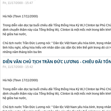
Fri, 11/17/2000 - 15:47
Hà Nội (Ttxvn 17/11/2000)
Trong diễn văn đọc tại buổi chiêu đãi Tổng thống Hoa Kỳ W.J Clinton tại Phủ Chủ
định chuyến thăm này của Tổng thống W.j. Clinton là một mốc mới trong tiến trì
hệ giữa hai nước,
Chủ tịch nước Trần Đức Lương nói: " Dân tộc Việt Nam yêu hòa bình, trọng nh
tình hữu nghị, sống hòa hiếu với nhân dân các dân tộc trên thế giới trong đó c
những năm tháng bôn ba tìm
DIỄN VĂN CHỦ TỊCH TRẦN ĐỨC LƯƠNG - CHIÊU ĐÃI T
Fri, 11/17/2000 - 15:42
Hà Nội (Ttxvn 17/11/2000)
Trong diễn văn đọc tại buổi chiêu đãi Tổng thống Hoa Kỳ W.J Clinton tại Phủ Chủ
định chuyến thăm này của Tổng thống W.j. Clinton là một mốc mới trong tiến trì
hệ giữa hai nước,
Chủ tịch nước Trần Đức Lương nói: " Dân tộc Việt Nam yêu hòa bình, trọng nh