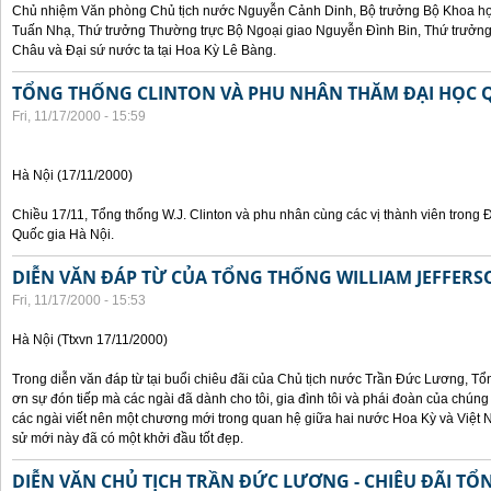
Chủ nhiệm Văn phòng Chủ tịch nước Nguyễn Cảnh Dinh, Bộ trưởng Bộ Khoa họ
Tuấn Nhạ, Thứ trưởng Thường trực Bộ Ngoại giao Nguyễn Đình Bin, Thứ trưở
Châu và Đại sứ nước ta tại Hoa Kỳ Lê Bàng.
TỔNG THỐNG CLINTON VÀ PHU NHÂN THĂM ĐẠI HỌC Q
Fri, 11/17/2000 - 15:59
Hà Nội (17/11/2000)
Chiều 17/11, Tổng thống W.J. Clinton và phu nhân cùng các vị thành viên trong 
Quốc gia Hà Nội.
DIỄN VĂN ĐÁP TỪ CỦA TỔNG THỐNG WILLIAM JEFFERS
Fri, 11/17/2000 - 15:53
Hà Nội (Ttxvn 17/11/2000)
Trong diễn văn đáp từ tại buổi chiêu đãi của Chủ tịch nước Trần Đức Lương, Tổn
ơn sự đón tiếp mà các ngài đã dành cho tôi, gia đình tôi và phái đoàn của chúng
các ngài viết nên một chương mới trong quan hệ giữa hai nước Hoa Kỳ và Việt N
sử mới này đã có một khởi đầu tốt đẹp.
DIỄN VĂN CHỦ TỊCH TRẦN ĐỨC LƯƠNG - CHIÊU ĐÃI T