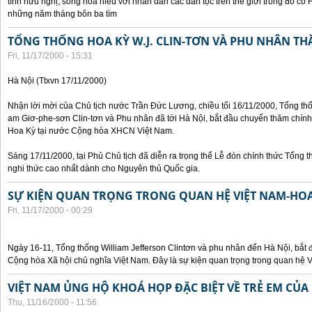
tình hữu nghị, sống hòa hiếu với nhân dân các dân tộc trên thế giới trong đó c
những năm tháng bôn ba tìm
TỔNG THỐNG HOA KỲ W.J. CLIN-TƠN VÀ PHU NHÂN TH
Fri, 11/17/2000 - 15:31
Hà Nội (Ttxvn 17/11/2000)
Nhận lời mời của Chủ tịch nước Trần Đức Lương, chiều tối 16/11/2000, Tổng t
am Giơ-phe-sơn Clin-tơn và Phu nhân đã tới Hà Nội, bắt đầu chuyến thăm chính
Hoa Kỳ tại nước Cộng hòa XHCN Việt Nam.
Sáng 17/11/2000, tại Phủ Chủ tịch đã diễn ra trọng thể Lễ đón chính thức Tổng 
nghi thức cao nhất dành cho Nguyên thủ Quốc gia.
SỰ KIỆN QUAN TRỌNG TRONG QUAN HỆ VIỆT NAM-HOA
Fri, 11/17/2000 - 00:29
Ngày 16-11, Tổng thống William Jefferson Clintơn và phu nhân đến Hà Nội, bắt
Cộng hòa Xã hội chủ nghĩa Việt Nam. Đây là sự kiện quan trọng trong quan hệ V
VIỆT NAM ỦNG HỘ KHOÁ HỌP ĐẶC BIỆT VỀ TRẺ EM CỦA
Thu, 11/16/2000 - 11:56