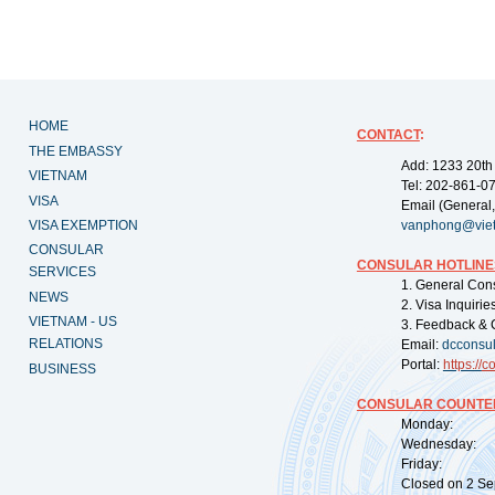
HOME
CONTACT
:
THE EMBASSY
Add: 1233 20th
VIETNAM
Tel: 202-861-0
VISA
Email (General,
VISA EXEMPTION
vanphong@vie
CONSULAR
CONSULAR HOTLINE
SERVICES
1. General Con
NEWS
2. Visa Inquiri
VIETNAM - US
3. Feedback & 
RELATIONS
Email:
dcconsu
Portal:
https://
co
BUSINESS
CONSULAR COUNTER
Monday: 09:
Wednesday: 0
Friday: 09:
Closed on 2 Sep