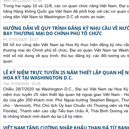
Wed, 08/12/2020 - 01:46
Trong hai ngày 10 và 11/8, các cơ quan chức năng Việt Nam, Đại 
hãng Hàng không Quốc gia Việt Nam đã phối hợp với các cơ quan
công dân Việt Nam từ Washington D.C về nước an toàn.
HƯỚNG DẪN VỀ QUY TRÌNH ĐĂNG KÝ NHU CẦU VỀ NƯ
BAY THƯƠNG MẠI DO CHÍNH PHỦ TỔ CHỨC
Fri, 07/31/2020 - 10:27
Để hỗ trợ công dân Việt Nam tại Hoa Kỳ thực hiện đăng ký nhu cầ
thương mại do Chính phủ tổ chức, Đại sứ quán Việt Nam tại Was
một số nội dung về quy trình, thủ tục đăng ký, các đối tượng ưu t
quan.
LỄ KỶ NIỆM TRỰC TUYẾN 25 NĂM THIẾT LẬP QUAN HỆ N
HOA KỲ TẠI WASHINGTON D.C.
Tue, 07/28/2020 - 23:45
Chiều 28/7/2020 tại Washington D.C., Đại sứ Việt Nam tại Hoa Kỳ
niệm trực tuyến 25 năm thiết lập quan hệ ngoại giao Việt Nam - H
dự của gần 200 khách mời. Phó Ngoại trưởng Stephen Biegun, Thượ
chủ - Vermont), Phó Chủ tịch Ủy ban Chuẩn chi Thượng viện và Hạ
Florida), Thành viên cao cấp Tiểu ban châu Á, Thái Bình Dương và
là những khách mời danh dự tại Lễ kỷ niệm.
VIỆT NAM TĂNG CƯỜNG NHẬP KHẨU THAN ĐÁ TỪ BANG