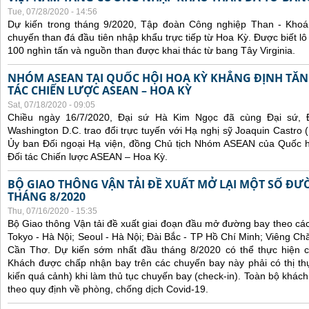
Tue, 07/28/2020 - 14:56
Dự kiến trong tháng 9/2020, Tập đoàn Công nghiệp Than - Khoá
chuyến than đá đầu tiên nhập khẩu trực tiếp từ Hoa Kỳ. Được biết lô
100 nghìn tấn và nguồn than được khai thác từ bang Tây Virginia.
NHÓM ASEAN TẠI QUỐC HỘI HOA KỲ KHẲNG ĐỊNH TĂ
TÁC CHIẾN LƯỢC ASEAN – HOA KỲ
Sat, 07/18/2020 - 09:05
Chiều ngày 16/7/2020, Đại sứ Hà Kim Ngọc đã cùng Đại sứ, 
Washington D.C. trao đổi trực tuyến với Hạ nghị sỹ Joaquin Castro 
Ủy ban Đối ngoại Hạ viện, đồng Chủ tịch Nhóm ASEAN của Quốc h
Đối tác Chiến lược ASEAN – Hoa Kỳ.
BỘ GIAO THÔNG VẬN TẢI ĐỀ XUẤT MỞ LẠI MỘT SỐ ĐƯ
THÁNG 8/2020
Thu, 07/16/2020 - 15:35
Bộ Giao thông Vận tải đề xuất giai đoạn đầu mở đường bay theo c
Tokyo - Hà Nội; Seoul - Hà Nội; Đài Bắc - TP Hồ Chí Minh; Viêng C
Cần Thơ. Dự kiến sớm nhất đầu tháng 8/2020 có thể thực hiện c
Khách được chấp nhận bay trên các chuyến bay này phải có thị th
kiến quá cảnh) khi làm thủ tục chuyến bay (check-in). Toàn bộ khách
theo quy định về phòng, chống dịch Covid-19.