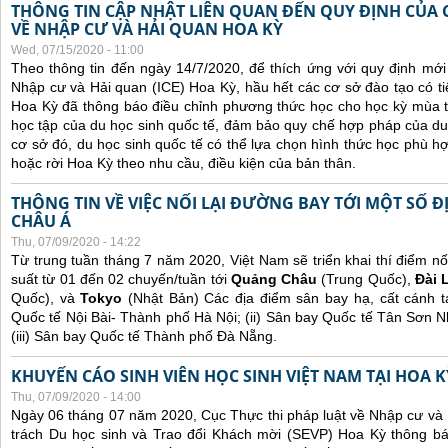
THÔNG TIN CẬP NHẬT LIÊN QUAN ĐẾN QUY ĐỊNH CỦA 
VỀ NHẬP CƯ VÀ HẢI QUAN HOA KỲ
Wed, 07/15/2020 - 11:00
Theo thông tin đến ngày 14/7/2020, để thích ứng với quy định mới
Nhập cư và Hải quan (ICE) Hoa Kỳ, hầu hết các cơ sở đào tạo có ti
Hoa Kỳ đã thông báo điều chỉnh phương thức học cho học kỳ mùa thu
học tập của du học sinh quốc tế, đảm bảo quy chế hợp pháp của du 
cơ sở đó, du học sinh quốc tế có thể lựa chọn hình thức học phù hợp
hoặc rời Hoa Kỳ theo nhu cầu, điều kiện của bản thân.
THÔNG TIN VỀ VIỆC NỐI LẠI ĐƯỜNG BAY TỚI MỘT SỐ 
CHÂU Á
Thu, 07/09/2020 - 14:22
Từ trung tuần tháng 7 năm 2020, Việt Nam sẽ triển khai thí điểm nối
suất từ 01 đến 02 chuyến/tuần tới
Quảng Châu
(Trung Quốc),
Đài 
Quốc), và
Tokyo
(Nhật Bản) Các địa điểm sân bay hạ, cất cánh 
Quốc tế Nội Bài- Thành phố Hà Nội; (ii) Sân bay Quốc tế Tân Sơn 
(iii) Sân bay Quốc tế Thành phố Đà Nẵng.
KHUYẾN CÁO SINH VIÊN HỌC SINH VIỆT NAM TẠI HOA K
Thu, 07/09/2020 - 14:00
Ngày 06 tháng 07 năm 2020, Cục Thực thi pháp luật về Nhập cư và
trách Du học sinh và Trao đổi Khách mời (SEVP) Hoa Kỳ thông b