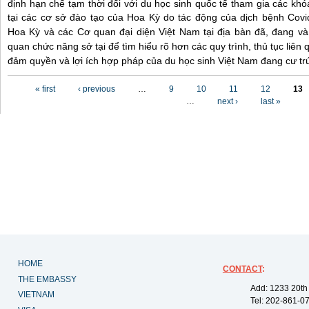
định hạn chế tạm thời đối với du học sinh quốc tế tham gia các khó
tại các cơ sở đào tạo của Hoa Kỳ do tác động của dịch bệnh Cov
Hoa Kỳ và các Cơ quan đại diện Việt Nam tại địa bàn đã, đang và s
quan chức năng sở tại để tìm hiểu rõ hơn các quy trình, thủ tục liên
đảm quyền và lợi ích hợp pháp của du học sinh Việt Nam đang cư trú
Pages
« first
‹ previous
…
9
10
11
12
13
…
next ›
last »
HOME
CONTACT
:
THE EMBASSY
Add: 1233 20th
VIETNAM
Tel: 202-861-0