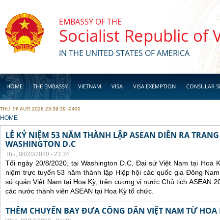
Skip to main content
EMBASSY OF THE
Socialist Republic of
IN THE UNITED STATES OF AMERICA
HOME
THE EMBASSY
VIETNAM
VISA
VISA EXEMPTION
CONSULAR S
THU, 06 AUG 2026 23:39:39 -0400
BUSINESS
YOU ARE HERE
HOME
LỄ KỶ NIỆM 53 NĂM THÀNH LẬP ASEAN DIỄN RA TRANG
WASHINGTON D.C
Thu, 08/20/2020 - 23:34
Tối ngày 20/8/2020, tại Washington D.C, Đại sứ Việt Nam tại Hoa K
niệm trực tuyến 53 năm thành lập Hiệp hội các quốc gia Đông Nam
sứ quán Việt Nam tại Hoa Kỳ, trên cương vị nước Chủ tịch ASEAN 2
các nước thành viên ASEAN tại Hoa Kỳ tổ chức.
THÊM CHUYẾN BAY ĐƯA CÔNG DÂN VIỆT NAM TỪ HOA 