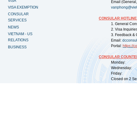
VISA
Email (General,
VISA EXEMPTION
vanphong@vie
CONSULAR
CONSULAR HOTLINE
SERVICES
1. General Con
NEWS
2. Visa Inquiri
VIETNAM - US
3. Feedback & 
RELATIONS
Email:
dcconsu
Portal:
https://
co
BUSINESS
CONSULAR COUNTER
Monday: 09:
Wednesday: 0
Friday: 09:
Closed on 2 Sep