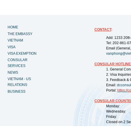
HOME
CONTACT
:
THE EMBASSY
Add: 1233 20th
VIETNAM
Tel: 202-861-0
VISA
Email (General,
VISA EXEMPTION
vanphong@vie
CONSULAR
CONSULAR HOTLINE
SERVICES
1. General Con
NEWS
2. Visa Inquiri
VIETNAM - US
3. Feedback & 
RELATIONS
Email:
dcconsu
Portal:
https://
co
BUSINESS
CONSULAR COUNTER
Monday: 09:
Wednesday: 0
Friday: 09:
Closed on 2 Sep