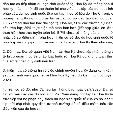
đào tạo có tiếp nhận du học sinh quốc tế tại Hoa Kỳ đã thông báo 
học kỳ mùa thu tới để tạo thuận lợi cho việc học tập của du học si
pháp của du học sinh quốc tế ở sở tại. Theo số liệu do The Chronicl
những trang thông tin có uy tín về các cơ sở đào tạo đại học củ
1.155 cơ sở đào tạo bậc đại học tại Hoa Kỳ, 56% các trường dự kiến 
tiếp trên lớp; 29% thực hiện mô hình hỗn hợp (kết hợp giữa lên lớp 
thực hiện học trực tuyến toàn bộ; 5,7% chưa có thông báo chính th
nhắc có sự điều chỉnh phù hợp. Trên cơ sở đó, du học sinh quốc tế
phù hợp và có quyết định về việc ở lại hoặc rời Hoa Kỳ theo nhu cầu,
2. Đến nay, Đại sứ quán Việt Nam tại Hoa Kỳ chưa tiếp nhận thông 
tế bị cơ quan thực thi pháp luật buộc rời Hoa Kỳ do không tuân thủ
của sở tại theo quy định nêu trên.
3.
Hiện nay, có thông tin về việc chính quyền Hoa Kỳ đang xem xét 
yêu cầu sinh viên quốc tế rời khỏi Hoa Kỳ nếu dự kiến học trực tuy
2020.
4. Trên cơ sở đó, như đã nêu tại Thông báo ngày 09/7/2020, Đại sứ
tục khuyến cáo các du học sinh Việt Nam đang học tập tại Hoa Kỳ bìn
trực tiếp với bộ phận phụ trách du học sinh quốc tế của cơ sở đào
kịp thời cập nhật quy định từ nhà trường để có điều chỉnh nếu cần
điều kiện của du học sinh.