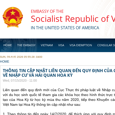
Skip to main content
EMBASSY OF THE
Socialist Republic of
IN THE UNITED STATES OF AMERICA
HOME
THE EMBASSY
VIETNAM
VISA
VISA EXEMPTION
CONSULAR S
SUN, 09 AUG 2026 05:55:28 -0400
BUSINESS
YOU ARE HERE
HOME
THÔNG TIN CẬP NHẬT LIÊN QUAN ĐẾN QUY ĐỊNH CỦA 
VỀ NHẬP CƯ VÀ HẢI QUAN HOA KỲ
Wed, 07/15/2020 - 11:00
Liên quan đến quy định mới của Cục Thực thi pháp luật về Nhập c
với du học sinh quốc tế tham gia các khóa học theo hình thức trực t
tạo của Hoa Kỳ từ học kỳ mùa thu năm 2020, tiếp theo Khuyến cá
Việt Nam tại Hoa Kỳ thông tin cập nhật như sau:
1. Theo thông tin đến ngày 14/7/2020, để thích ứng với quy định 