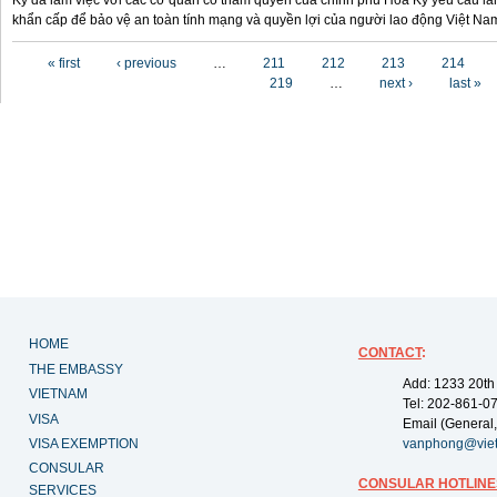
Kỳ đã làm việc với các cơ quan có thẩm quyền của chính phủ Hoa Kỳ yêu cầu làm
khẩn cấp để bảo vệ an toàn tính mạng và quyền lợi của người lao động Việt Na
Pages
« first
‹ previous
…
211
212
213
214
219
…
next ›
last »
HOME
CONTACT
:
THE EMBASSY
Add: 1233 20th
VIETNAM
Tel: 202-861-0
VISA
Email (General,
VISA EXEMPTION
vanphong@vie
CONSULAR
CONSULAR HOTLINE
SERVICES