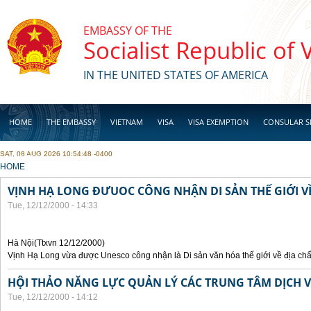
Skip to main content
EMBASSY OF THE
Socialist Republic of
IN THE UNITED STATES OF AMERICA
HOME
THE EMBASSY
VIETNAM
VISA
VISA EXEMPTION
CONSULAR S
SAT, 08 AUG 2026 10:54:48 -0400
BUSINESS
YOU ARE HERE
HOME
VỊNH HẠ LONG ĐƯUOC CÔNG NHẬN DI SẢN THẾ GIỚI VỀ
Tue, 12/12/2000 - 14:33
Hà Nội(Ttxvn 12/12/2000)
Vịnh Hạ Long vừa được Unesco công nhận là Di sản văn hóa thế giới về địa chấ
HỘI THẢO NĂNG LỰC QUẢN LÝ CÁC TRUNG TÂM DỊCH V
Tue, 12/12/2000 - 14:12