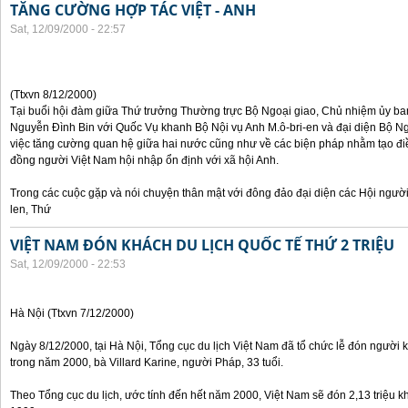
TĂNG CƯỜNG HỢP TÁC VIỆT - ANH
Sat, 12/09/2000 - 22:57
(Ttxvn 8/12/2000)
Tại buổi hội đàm giữa Thứ trưởng Thường trực Bộ Ngoại giao, Chủ nhiệm ủy b
Nguyễn Đình Bin với Quốc Vụ khanh Bộ Nội vụ Anh M.ô-bri-en và đại diện Bộ Ngo
việc tăng cường quan hệ giữa hai nước cũng như về các biện pháp nhằm tạo đi
đồng người Việt Nam hội nhập ổn định với xã hội Anh.
Trong các cuộc gặp và nói chuyện thân mật với đông đảo đại diện các Hội người
len, Thứ
VIỆT NAM ĐÓN KHÁCH DU LỊCH QUỐC TẾ THỨ 2 TRIỆU
Sat, 12/09/2000 - 22:53
Hà Nội (Ttxvn 7/12/2000)
Ngày 8/12/2000, tại Hà Nội, Tổng cục du lịch Việt Nam đã tổ chức lễ đón người kh
trong năm 2000, bà Villard Karine, người Pháp, 33 tuổi.
Theo Tổng cục du lịch, ước tính đến hết năm 2000, Việt Nam sẽ đón 2,13 triệu k