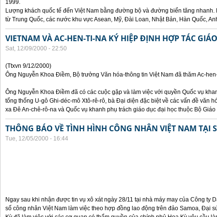
1999.
Lượng khách quốc tế đến Việt Nam bằng đường bộ và đường biển tăng nhanh. 
từ Trung Quốc, các nước khu vực Asean, Mỹ, Đài Loan, Nhật Bản, Hàn Quốc, An
VIETNAM VÀ AC-HEN-TI-NA KÝ HIỆP ĐỊNH HỢP TÁC GIÁ
Sat, 12/09/2000 - 22:50
(Ttxvn 9/12/2000)
Ông Nguyễn Khoa Điềm, Bộ trưởng Văn hóa-thông tin Việt Nam đã thăm Ac-hen-t
Ông Nguyễn Khoa Điềm đã có các cuộc gặp và làm việc với quyền Quốc vụ khanh
tổng thống U-gô Ghi-déc-mô Xtô-rê-rô, bà Đại diện đặc biệt về các vấn đề văn h
xa Đê An-chê-rô-na và Quốc vụ khanh phụ trách giáo dục đại học thuộc Bộ Giáo 
THÔNG BÁO VỀ TÌNH HÌNH CÔNG NHÂN VIỆT NAM TẠI
Tue, 12/05/2000 - 16:44
Ngay sau khi nhận được tin vụ xô xát ngày 28/11 tại nhà máy may của Công ty
số công nhân Việt Nam làm việc theo hợp đồng lao động trên đảo Samoa, Đại