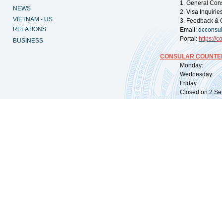
1. General Con
NEWS
2. Visa Inquiri
VIETNAM - US
3. Feedback & 
RELATIONS
Email:
dcconsu
Portal:
https://
co
BUSINESS
CONSULAR COUNTER
Monday: 09:
Wednesday: 0
Friday: 09:
Closed on 2 Sep