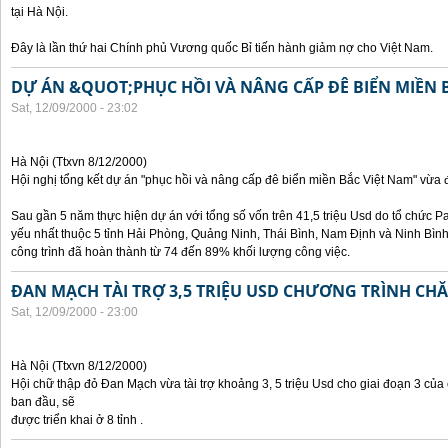
tại Hà Nội.
Đây là lần thứ hai Chính phủ Vương quốc Bỉ tiến hành giảm nợ cho Việt Nam.
DỰ ÁN &QUOT;PHỤC HỒI VÀ NÂNG CẤP ĐÊ BIỂN MIỀN 
Sat, 12/09/2000 - 23:02
Hà Nội (Ttxvn 8/12/2000)
Hội nghị tổng kết dự án "phục hồi và nâng cấp đê biển miền Bắc Việt Nam" vừa đ
Sau gần 5 năm thực hiện dự án với tổng số vốn trên 41,5 triệu Usd do tổ chức Pa
yếu nhất thuộc 5 tỉnh Hải Phòng, Quảng Ninh, Thái Bình, Nam Định và Ninh Bì
công trình đã hoàn thành từ 74 đến 89% khối lượng công việc.
ĐAN MẠCH TÀI TRỢ 3,5 TRIỆU USD CHƯƠNG TRÌNH CH
Sat, 12/09/2000 - 23:00
Hà Nội (Ttxvn 8/12/2000)
Hội chữ thập đỏ Đan Mạch vừa tài trợ khoảng 3, 5 triệu Usd cho giai đoạn 3 củ
ban đầu, sẽ
được triển khai ở 8 tỉnh .