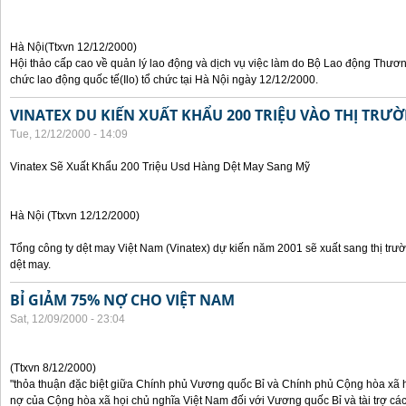
Hà Nội(Ttxvn 12/12/2000)
Hội thảo cấp cao về quản lý lao động và dịch vụ việc làm do Bộ Lao động Thươn
chức lao động quốc tế(Ilo) tổ chức tại Hà Nội ngày 12/12/2000.
VINATEX DU KIẾN XUẤT KHẨU 200 TRIỆU VÀO THỊ TRƯ
Tue, 12/12/2000 - 14:09
Vinatex Sẽ Xuất Khẩu 200 Triệu Usd Hàng Dệt May Sang Mỹ
Hà Nội (Ttxvn 12/12/2000)
Tổng công ty dệt may Việt Nam (Vinatex) dự kiến năm 2001 sẽ xuất sang thị tr
dệt may.
BỈ GIẢM 75% NỢ CHO VIỆT NAM
Sat, 12/09/2000 - 23:04
(Ttxvn 8/12/2000)
"thỏa thuận đặc biệt giữa Chính phủ Vương quốc Bỉ và Chính phủ Cộng hòa xã h
nợ của Cộng hòa xã họi chủ nghĩa Việt Nam đối với Vương quốc Bỉ và tài trợ các