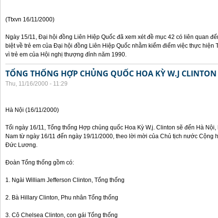
(Ttxvn 16/11/2000)
Ngày 15/11, Đại hội đồng Liên Hiệp Quốc đã xem xét đề mục 42 có liên quan đế
biệt về trẻ em của Đại hội đồng Liên Hiệp Quốc nhằm kiểm điểm việc thực hiện
vì trẻ em của Hội nghị thượng đỉnh năm 1990.
TỔNG THỐNG HỢP CHỦNG QUỐC HOA KỲ W.J CLINTON
Thu, 11/16/2000 - 11:29
Hà Nội (16/11/2000)
Tối ngày 16/11, Tổng thống Hợp chủng quốc Hoa Kỳ W.j. Clinton sẽ đến Hà Nội, 
Nam từ ngày 16/11 đến ngày 19/11/2000, theo lời mời của Chủ tịch nước Cộng 
Đức Lương.
Đoàn Tổng thống gồm có:
1. Ngài William Jefferson Clinton, Tổng thống
2. Bà Hillary Clinton, Phu nhân Tổng thống
3. Cô Chelsea Clinton, con gái Tổng thống