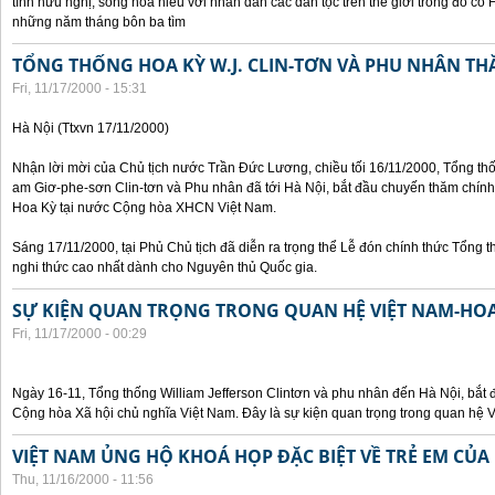
tình hữu nghị, sống hòa hiếu với nhân dân các dân tộc trên thế giới trong đó c
những năm tháng bôn ba tìm
TỔNG THỐNG HOA KỲ W.J. CLIN-TƠN VÀ PHU NHÂN TH
Fri, 11/17/2000 - 15:31
Hà Nội (Ttxvn 17/11/2000)
Nhận lời mời của Chủ tịch nước Trần Đức Lương, chiều tối 16/11/2000, Tổng t
am Giơ-phe-sơn Clin-tơn và Phu nhân đã tới Hà Nội, bắt đầu chuyến thăm chính
Hoa Kỳ tại nước Cộng hòa XHCN Việt Nam.
Sáng 17/11/2000, tại Phủ Chủ tịch đã diễn ra trọng thể Lễ đón chính thức Tổng 
nghi thức cao nhất dành cho Nguyên thủ Quốc gia.
SỰ KIỆN QUAN TRỌNG TRONG QUAN HỆ VIỆT NAM-HOA
Fri, 11/17/2000 - 00:29
Ngày 16-11, Tổng thống William Jefferson Clintơn và phu nhân đến Hà Nội, bắt
Cộng hòa Xã hội chủ nghĩa Việt Nam. Đây là sự kiện quan trọng trong quan hệ V
VIỆT NAM ỦNG HỘ KHOÁ HỌP ĐẶC BIỆT VỀ TRẺ EM CỦA
Thu, 11/16/2000 - 11:56