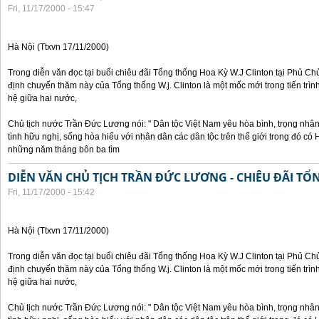
Fri, 11/17/2000 - 15:47
Hà Nội (Ttxvn 17/11/2000)
Trong diễn văn đọc tại buổi chiêu đãi Tổng thống Hoa Kỳ W.J Clinton tại Phủ Chủ
định chuyến thăm này của Tổng thống W.j. Clinton là một mốc mới trong tiến trì
hệ giữa hai nước,
Chủ tịch nước Trần Đức Lương nói: " Dân tộc Việt Nam yêu hòa bình, trọng nh
tình hữu nghị, sống hòa hiếu với nhân dân các dân tộc trên thế giới trong đó c
những năm tháng bôn ba tìm
DIỄN VĂN CHỦ TỊCH TRẦN ĐỨC LƯƠNG - CHIÊU ĐÃI T
Fri, 11/17/2000 - 15:42
Hà Nội (Ttxvn 17/11/2000)
Trong diễn văn đọc tại buổi chiêu đãi Tổng thống Hoa Kỳ W.J Clinton tại Phủ Chủ
định chuyến thăm này của Tổng thống W.j. Clinton là một mốc mới trong tiến trì
hệ giữa hai nước,
Chủ tịch nước Trần Đức Lương nói: " Dân tộc Việt Nam yêu hòa bình, trọng nh