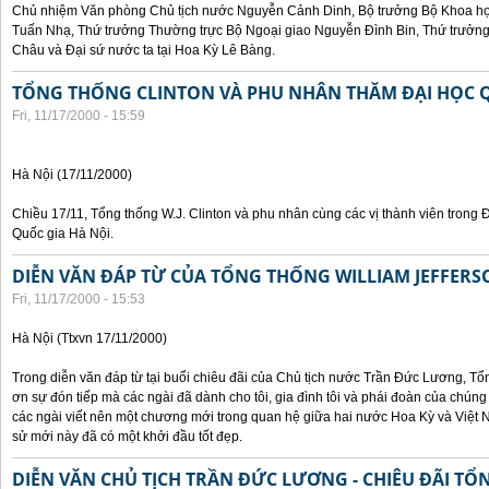
Chủ nhiệm Văn phòng Chủ tịch nước Nguyễn Cảnh Dinh, Bộ trưởng Bộ Khoa họ
Tuấn Nhạ, Thứ trưởng Thường trực Bộ Ngoại giao Nguyễn Đình Bin, Thứ trưở
Châu và Đại sứ nước ta tại Hoa Kỳ Lê Bàng.
TỔNG THỐNG CLINTON VÀ PHU NHÂN THĂM ĐẠI HỌC Q
Fri, 11/17/2000 - 15:59
Hà Nội (17/11/2000)
Chiều 17/11, Tổng thống W.J. Clinton và phu nhân cùng các vị thành viên trong 
Quốc gia Hà Nội.
DIỄN VĂN ĐÁP TỪ CỦA TỔNG THỐNG WILLIAM JEFFERS
Fri, 11/17/2000 - 15:53
Hà Nội (Ttxvn 17/11/2000)
Trong diễn văn đáp từ tại buổi chiêu đãi của Chủ tịch nước Trần Đức Lương, Tổn
ơn sự đón tiếp mà các ngài đã dành cho tôi, gia đình tôi và phái đoàn của chúng
các ngài viết nên một chương mới trong quan hệ giữa hai nước Hoa Kỳ và Việt N
sử mới này đã có một khởi đầu tốt đẹp.
DIỄN VĂN CHỦ TỊCH TRẦN ĐỨC LƯƠNG - CHIÊU ĐÃI T