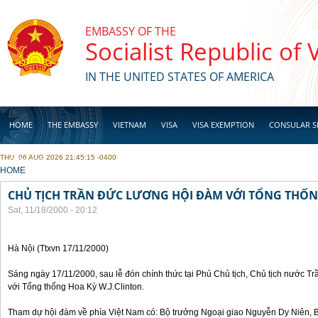
Skip to main content
EMBASSY OF THE
Socialist Republic of
IN THE UNITED STATES OF AMERICA
HOME
THE EMBASSY
VIETNAM
VISA
VISA EXEMPTION
CONSULAR S
THU, 06 AUG 2026 21:45:15 -0400
BUSINESS
YOU ARE HERE
HOME
CHỦ TỊCH TRẦN ĐỨC LƯƠNG HỘI ĐÀM VỚI TỔNG THỐN
Sat, 11/18/2000 - 20:12
Hà Nội (Ttxvn 17/11/2000)
Sáng ngày 17/11/2000, sau lễ đón chính thức tại Phủ Chủ tịch, Chủ tịch nước 
với Tổng thống Hoa Kỳ W.J.Clinton.
Tham dự hội đàm về phía Việt Nam có: Bộ trưởng Ngoại giao Nguyễn Dy Niên,