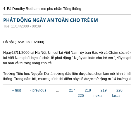
4. Bà Dorothy Rodham, mẹ phu nhân Tổng thống
PHÁT ĐỘNG NGÀY AN TOÀN CHO TRẺ EM
Tue, 11/14/2000 - 00:39
Hà nội (Ttxvn 13/11/2000)
Ngày13/11/2000 tại Hà Nội, Unicef tại Việt Nam, ủy ban Bảo vệ và Chăm sóc tr
tại Việt Nam phối hợp tổ chức lễ phát động " Ngày an toàn cho trẻ em ", đẩy mạ
tai nạn và thương vong cho trẻ.
Trường Tiểu học Nguyễn Du là trường đầu tiên được lựa chọn làm mô hình thí đ
thông. Trong năm tới, chương trình thí điểm này sẽ được mở rộng ra 14 trường k
Pages
« first
‹ previous
…
217
218
219
220
225
next ›
last »