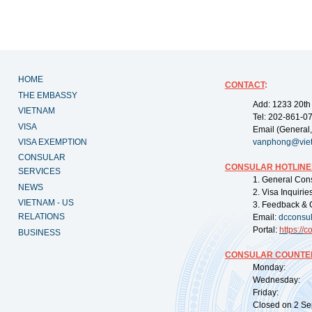
HOME
CONTACT
:
THE EMBASSY
Add: 1233 20th
VIETNAM
Tel: 202-861-0
VISA
Email (General,
VISA EXEMPTION
vanphong@vie
CONSULAR
CONSULAR HOTLINE
SERVICES
1. General Con
NEWS
2. Visa Inquiri
VIETNAM - US
3. Feedback & 
RELATIONS
Email:
dcconsu
Portal:
https://
co
BUSINESS
CONSULAR COUNTER
Monday: 09:
Wednesday: 0
Friday: 09:
Closed on 2 Sep