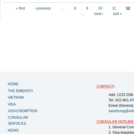
Pages
« first
‹ previous
…
8
9
10
11
12
…
next ›
last »
HOME
CONTACT
:
THE EMBASSY
Add: 1233 20th
VIETNAM
Tel: 202-861-0
VISA
Email (General,
VISA EXEMPTION
vanphong@vie
CONSULAR
CONSULAR HOTLINE
SERVICES
1. General Con
NEWS
2. Visa Inquiri