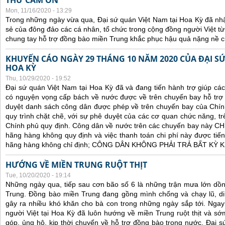
THƯ CẢM ƠN
Mon, 11/16/2020 - 13:29
Trong những ngày vừa qua, Đại sứ quán Việt Nam tại Hoa Kỳ đã nh
sẻ của đông đảo các cá nhân, tổ chức trong cộng đồng người Việt t
chung tay hỗ trợ đồng bào miền Trung khắc phục hậu quả nặng nề củ
KHUYẾN CÁO NGÀY 29 THÁNG 10 NĂM 2020 CỦA ĐẠI SỨ
HOA KỲ
Thu, 10/29/2020 - 19:52
Đại sứ quán Việt Nam tại Hoa Kỳ đã và đang tiến hành trợ giúp cá
có nguyện vọng cấp bách về nước được về trên chuyến bay hỗ trợ 
duyệt danh sách công dân được phép về trên chuyến bay của Chín
quy trình chặt chẽ, với sự phê duyệt của các cơ quan chức năng, trê
Chính phủ quy định. C
ông dân về nước trên các chuyến bay này CHỈ 
hãng hàng không quy định và việc thanh toán chi phí này được tiến
hãng hàng không chỉ định; CÔNG DÂN KHÔNG PHẢI TRẢ BẤT KỲ
HƯỚNG VỀ MIỀN TRUNG RUỘT THỊT
Tue, 10/20/2020 - 19:14
Những ngày qua, tiếp sau cơn bão số 6 là những trận mưa lớn dồn
Trung. Đồng bào miền Trung đang gồng mình chống và chạy lũ, di 
gây ra nhiều khó khăn cho bà con trong những ngày sắp tới. Ngay t
người Việt tại Hoa Kỳ đã luôn hướng về miền Trung ruột thịt và s
góp, ủng hộ, kịp thời chuyển về hỗ trợ đồng bào trong nước. Đại s