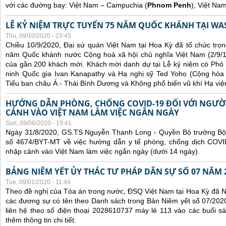
với các đường bay: Việt Nam – Campuchia (
Phnom Penh
), Việt Na
LỄ KỶ NIỆM TRỰC TUYẾN 75 NĂM QUỐC KHÁNH TẠI WA
Thu, 09/10/2020 - 23:45
Chiều 10/9/2020, Đại sứ quán Việt Nam tại Hoa Kỳ đã tổ chức trọn
năm Quốc khánh nước Cộng hoà xã hội chủ nghĩa Việt Nam (2/9/1
của gần 200 khách mời. Khách mời danh dự tại Lễ kỷ niệm có Phó
ninh Quốc gia Ivan Kanapathy và Hạ nghị sỹ Ted Yoho (Cộng hòa -
Tiểu ban châu Á - Thái Bình Dương và Không phổ biến vũ khí Hạ việ
HƯỚNG DẪN PHÒNG, CHỐNG COVID-19 ĐỐI VỚI NGƯỜ
CẢNH VÀO VIỆT NAM LÀM VIỆC NGẮN NGÀY
Sun, 09/06/2020 - 19:41
Ngày 31/8/2020, GS.TS Nguyễn Thanh Long - Quyền Bộ trưởng Bộ 
số 4674/BYT-MT về việc hướng dẫn y tế phòng, chống dịch COVID
nhập cảnh vào Việt Nam làm việc ngắn ngày (dưới 14 ngày).
BẢNG NIÊM YẾT ỦY THÁC TƯ PHÁP DÂN SỰ SỐ 07 NĂM 
Tue, 09/01/2020 - 11:44
Theo đề nghị của Tòa án trong nước, ĐSQ Việt Nam tại Hoa Kỳ đã Ni
các đương sự có tên theo Danh sách trong Bản Niêm yết số 07/2020
liên hệ theo số điện thoại 2028610737 máy lẻ 113 vào các buổi sá
thêm thông tin chi tiết.