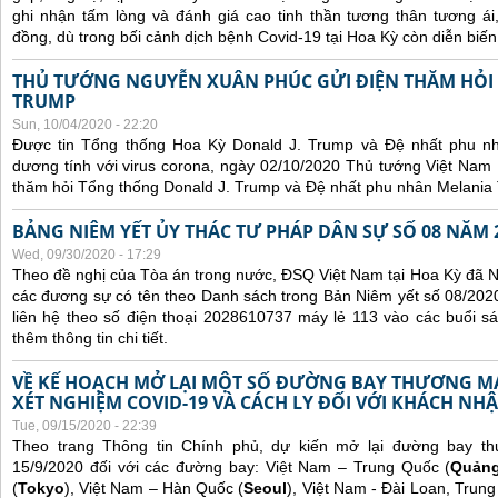
ghi nhận tấm lòng và đánh giá cao tinh thần tương thân tương 
đồng, dù trong bối cảnh dịch bệnh Covid-19 tại Hoa Kỳ còn diễn biế
THỦ TƯỚNG NGUYỄN XUÂN PHÚC GỬI ĐIỆN THĂM HỎI
TRUMP
Sun, 10/04/2020 - 22:20
Được tin Tổng thống Hoa Kỳ Donald J. Trump và Đệ nhất phu n
dương tính với virus corona, ngày 02/10/2020 Thủ tướng Việt Nam
thăm hỏi Tổng thống Donald J. Trump và Đệ nhất phu nhân Melania
BẢNG NIÊM YẾT ỦY THÁC TƯ PHÁP DÂN SỰ SỐ 08 NĂM 
Wed, 09/30/2020 - 17:29
Theo đề nghị của Tòa án trong nước, ĐSQ Việt Nam tại Hoa Kỳ đã Ni
các đương sự có tên theo Danh sách trong Bản Niêm yết số 08/2020
liên hệ theo số điện thoại 2028610737 máy lẻ 113 vào các buổi sá
thêm thông tin chi tiết.
VỀ KẾ HOẠCH MỞ LẠI MỘT SỐ ĐƯỜNG BAY THƯƠNG MẠI
XÉT NGHIỆM COVID-19 VÀ CÁCH LY ĐỐI VỚI KHÁCH NH
Tue, 09/15/2020 - 22:39
Theo trang Thông tin Chính phủ, dự kiến mở lại đường bay t
15/9/2020 đối với các đường bay: Việt Nam – Trung Quốc (
Quản
(
Tokyo
), Việt Nam – Hàn Quốc (
Seoul
), Việt Nam - Đài Loan, Trung 