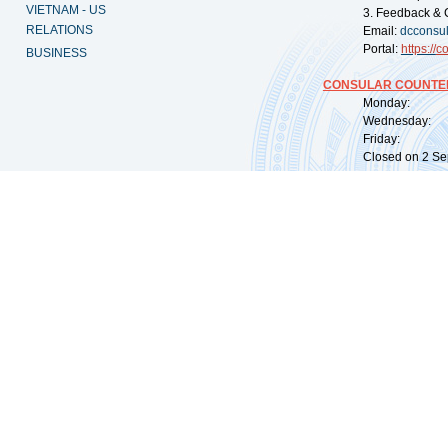
VIETNAM - US
3. Feedback & 
RELATIONS
Email:
dcconsu
Portal:
https://
co
BUSINESS
CONSULAR COUNTER
Monday: 09:
Wednesday: 0
Friday: 09:
Closed on 2 Sep