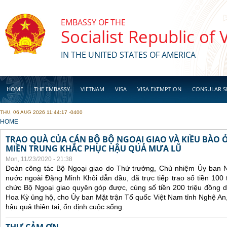
Skip to main content
EMBASSY OF THE
Socialist Republic of
IN THE UNITED STATES OF AMERICA
HOME
THE EMBASSY
VIETNAM
VISA
VISA EXEMPTION
CONSULAR S
THU, 06 AUG 2026 11:44:17 -0400
BUSINESS
YOU ARE HERE
HOME
TRAO QUÀ CỦA CÁN BỘ BỘ NGOẠI GIAO VÀ KIỀU BÀO 
MIỀN TRUNG KHẮC PHỤC HẬU QUẢ MƯA LŨ
Mon, 11/23/2020 - 21:38
Đoàn công tác Bộ Ngoại giao do Thứ trưởng, Chủ nhiệm Ủy ban 
nước ngoài Đặng Minh Khôi dẫn đầu, đã trực tiếp trao số tiền 100 
chức Bộ Ngoại giao quyên góp được, cùng số tiền 200 triệu đồng 
Hoa Kỳ ủng hộ, cho Ủy ban Mặt trận Tổ quốc Việt Nam tỉnh Nghệ An
hậu quả thiên tai, ổn định cuộc sống.