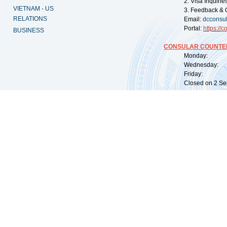
2. Visa Inquiri
VIETNAM - US
3. Feedback & 
RELATIONS
Email:
dcconsu
Portal:
https://
co
BUSINESS
CONSULAR COUNTER
Monday: 09:
Wednesday: 0
Friday: 09:
Closed on 2 Sep