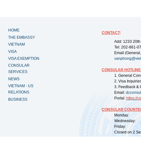
HOME
CONTACT
:
THE EMBASSY
Add: 1233 20th
VIETNAM
Tel: 202-861-0
VISA
Email (General,
VISA EXEMPTION
vanphong@vie
CONSULAR
CONSULAR HOTLINE
SERVICES
1. General Con
NEWS
2. Visa Inquiri
VIETNAM - US
3. Feedback & 
RELATIONS
Email:
dcconsu
Portal:
https://
co
BUSINESS
CONSULAR COUNTER
Monday: 09:
Wednesday: 0
Friday: 09:
Closed on 2 Sep