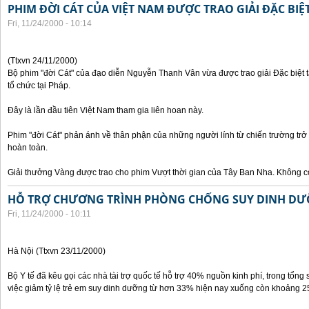
PHIM ĐỜI CÁT CỦA VIỆT NAM ĐƯỢC TRAO GIẢI ĐẶC BIỆT
Fri, 11/24/2000 - 10:14
(Ttxvn 24/11/2000)
Bộ phim "đời Cát" của đạo diễn Nguyễn Thanh Vân vừa được trao giải Đặc biệt t
tổ chức tại Pháp.
Đây là lần đầu tiên Việt Nam tham gia liên hoan này.
Phim "đời Cát" phản ánh về thân phận của những người lính từ chiến trường trở
hoàn toàn.
Giải thưởng Vàng được trao cho phim Vượt thời gian của Tây Ban Nha. Không có
HỖ TRỢ CHƯƠNG TRÌNH PHÒNG CHỐNG SUY DINH DƯ
Fri, 11/24/2000 - 10:11
Hà Nội (Ttxvn 23/11/2000)
Bộ Y tế đã kêu gọi các nhà tài trợ quốc tế hỗ trợ 40% nguồn kinh phí, trong tổng 
việc giảm tỷ lệ trẻ em suy dinh dưỡng từ hơn 33% hiện nay xuống còn khoảng 