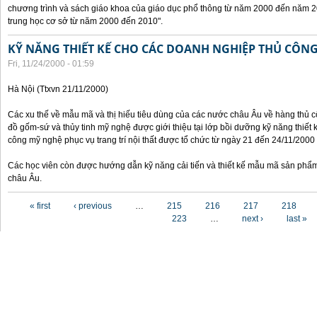
chương trình và sách giáo khoa của giáo dục phổ thông từ năm 2000 đến năm 2
trung học cơ sở từ năm 2000 đến 2010".
KỸ NĂNG THIẾT KẾ CHO CÁC DOANH NGHIỆP THỦ CÔN
Fri, 11/24/2000 - 01:59
Hà Nội (Ttxvn 21/11/2000)
Các xu thế về mẫu mã và thị hiếu tiêu dùng của các nước châu Âu về hàng thủ cô
đồ gốm-sứ và thủy tinh mỹ nghệ được giới thiệu tại lớp bồi dưỡng kỹ năng thiết 
công mỹ nghệ phục vụ trang trí nội thất được tổ chức từ ngày 21 đến 24/11/2000 
Các học viên còn được hướng dẫn kỹ năng cải tiến và thiết kế mẫu mã sản phẩm
châu Âu.
Pages
« first
‹ previous
…
215
216
217
218
223
…
next ›
last »