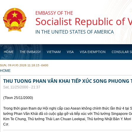
Skip to main content
EMBASSY OF THE
Socialist Republic of
IN THE UNITED STATES OF AMERICA
HOME
THE EMBASSY
VIETNAM
VISA
VISA EXEMPTION
CONSULAR S
SUN, 09 AUG 2026 11:18:15 -0400
BUSINESS
YOU ARE HERE
HOME
THU TUONG PHAN VĂN KHAI TIẾP XÚC SONG PHUONG 
Sat, 11/25/2000 - 21:37
(Ttxvn 25/11/2000)
Trong thời gian tham dự Hội nghị cấp cao Asean không chính thức lần thứ 4 tại 
tướng Phan Văn Khải đã có cuộc gặp gỡ và tiếp xúc với Thủ tướng Singapore 
Kim Te Chung, Thủ tướng Thái Lan Chuan Leekpai, Thủ tướng Nhật Bản Y. Mor
Cơ.