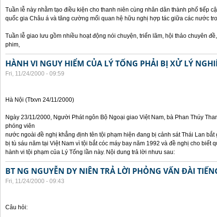
Tuần lễ này nhằm tạo điều kiện cho thanh niên cùng nhân dân thành phố tiếp cậ
quốc gia Châu á và tăng cường mối quan hệ hữu nghị hợp tác giữa các nước tr
Tuần lễ giao lưu gồm nhiều hoạt động nói chuyện, triển lãm, hội thảo chuyên đề, t
phim,
HÀNH VI NGUY HIỂM CỦA LÝ TỐNG PHẢI BỊ XỬ LÝ NGH
Fri, 11/24/2000 - 09:59
Hà Nội (Ttxvn 24/11/2000)
Ngày 23/11/2000, Người Phát ngôn Bộ Ngoại giao Việt Nam, bà Phan Thúy Thanh 
phóng viên
nước ngoài đề nghị khẳng định tên tội phạm hiện đang bị cảnh sát Thái Lan bắt g
bị tù sáu năm tại Việt Nam vì tội bắt cóc máy bay năm 1992 và đề nghị cho biết 
hành vi tội phạm của Lý Tống lần này. Nội dung trả lời nhưu sau:
BT NG NGUYỄN DY NIÊN TRẢ LỜI PHỎNG VẤN ĐÀI TIẾN
Fri, 11/24/2000 - 09:43
Câu hỏi: