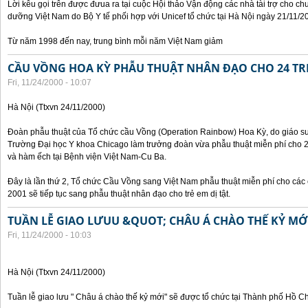
Lời kêu gọi trên được đưua ra tại cuộc Hội thảo Vận động các nhà tài trợ cho c
dưỡng Việt Nam do Bộ Y tế phối hợp với Unicef tổ chức tại Hà Nội ngày 21/11/2
Từ năm 1998 đến nay, trung bình mỗi năm Việt Nam giảm
CẦU VỒNG HOA KỲ PHẪU THUẬT NHÂN ĐẠO CHO 24 TRẺ
Fri, 11/24/2000 - 10:07
Hà Nội (Ttxvn 24/11/2000)
Đoàn phẫu thuật của Tổ chức cầu Vồng (Operation Rainbow) Hoa Kỳ, do giáo sư,
Trường Đại học Y khoa Chicago làm trưởng đoàn vừa phẫu thuật miễn phí cho 24 
và hàm ếch tại Bệnh viện Việt Nam-Cu Ba.
Đây là lần thứ 2, Tổ chức Cầu Vồng sang Việt Nam phẫu thuật miễn phí cho các 
2001 sẽ tiếp tục sang phẫu thuật nhân đạo cho trẻ em dị tật.
TUẦN LỄ GIAO LƯUU &QUOT; CHÂU Á CHÀO THẾ KỶ M
Fri, 11/24/2000 - 10:03
Hà Nội (Ttxvn 24/11/2000)
Tuần lễ giao lưu " Châu á chào thế kỷ mới" sẽ được tổ chức tại Thành phố Hồ C