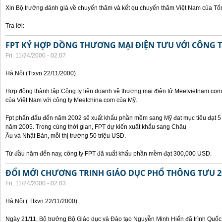
Xin Bộ trưởng đánh giá về chuyến thăm và kết qu chuyến thăm Việt Nam của Tổ
Tra lời:
FPT KÝ HỢP DỒNG THƯƠNG MẠI ĐIỆN TƯU VỚI CÔNG 
Fri, 11/24/2000 - 02:07
Hà Nội (Ttxvn 22/11/2000)
Hợp đồng thành lập Công ty liên doanh về thương mại điện tử Meetvietnam.com
của Việt Nam với công ty Meetchina.com của Mỹ.
Fpt phấn đấu đến năm 2002 sẽ xuất khẩu phần mềm sang Mỹ đat mục tiêu đạt 5 t
năm 2005. Trong cùng thời gian, FPT dự kiến xuất khẩu sang Châu
Âu và Nhật Bản, mỗi thị trường 50 triệu USD.
Từ đầu năm đến nay, công ty FPT đã xuất khẩu phần mềm đạt 300,000 USD.
ĐỔI MỚI CHƯƠNG TRINH GIÁO DỤC PHỔ THÔNG TƯU 2
Fri, 11/24/2000 - 02:03
Hà Nội ( Ttxvn 22/11/2000)
Ngày 21/11, Bộ trưởng Bộ Giáo dục và Đào tạo Nguyễn Minh Hiển đã trình Quốc