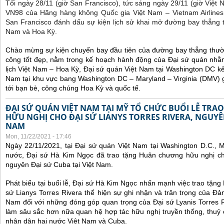
Tối ngày 28/11 (giờ San Francisco), tức sáng ngày 29/11 (giờ Việt
VN98 của Hãng hàng không Quốc gia Việt Nam – Vietnam Airlines
San Francisco đánh dấu sự kiện lịch sử khai mở đường bay thẳng 
Nam và Hoa Kỳ.
Chào mừng sự kiện chuyến bay đầu tiên của đường bay thẳng thườ
công tốt đẹp, nằm trong kế hoạch hành động của Đại sứ quán nhằm
lịch Việt Nam – Hoa Kỳ, Đại sứ quán Việt Nam tại Washington DC kế
Nam tại khu vực bang Washington DC – Maryland – Virginia (DMV) gi
tới bạn bè, công chúng Hoa Kỳ và quốc tế.
ĐẠI SỨ QUÁN VIỆT NAM TẠI MỸ TỔ CHỨC BUỔI LỄ TR
HỮU NGHỊ CHO ĐẠI SỨ LIANYS TORRES RIVERA, NGUYÊN
NAM
Mon, 11/22/2021 - 17:46
Ngày 22/11/2021, tại Đại sứ quán Việt Nam tại Washington D.C., 
nước, Đại sứ Hà Kim Ngọc đã trao tặng Huân chương hữu nghị cho
nguyên Đại sứ Cuba tại Việt Nam.
Phát biểu tại buổi lễ, Đại sứ Hà Kim Ngọc nhấn mạnh việc trao tặn
sứ Lianys Torres Rivera thể hiện sự ghi nhận và trân trọng của Đ
Nam đối với những đóng góp quan trọng của Đại sứ Lyanis Torres R
làm sâu sắc hơn nữa quan hệ hợp tác hữu nghị truyền thống, thuỷ
nhân dân hai nước Việt Nam và Cuba.