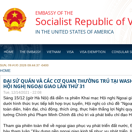
Skip to main content
EMBASSY OF THE
Socialist Republic of
IN THE UNITED STATES OF AMERICA
HOME
THE EMBASSY
VIETNAM
VISA
VISA EXEMPTION
CONSULAR S
SUN, 09 AUG 2026 09:44:37 -0400
BUSINESS
YOU ARE HERE
HOME
ĐẠI SỨ QUÁN VÀ CÁC CƠ QUAN THƯỜNG TRÚ TẠI WA
HỘI NGHỊ NGOẠI GIAO LẦN THỨ 31
Tue, 12/14/2021 - 22:08
Sáng 15/12 (giờ Hà Nội) đã diễn ra phiên Khai mạc Hội nghị Ngoại g
dưới hình thức trực tiếp kết hợp trực tuyến, Hội nghị có chủ đề “Ngo
toàn diện, hiện đại, chủ động, thích ứng, thực hiện thắng lợi Nghị qu
tướng Chính phủ Phạm Minh Chính đã chủ trì và phát biểu chỉ đạo Hộ
Tham gia phiên toàn thể về ngoại giao phục vụ phát triển đất nước, 
bày tham luận “Xây dựng nền ngoại giao kinh tế phục vụ phát triển, 