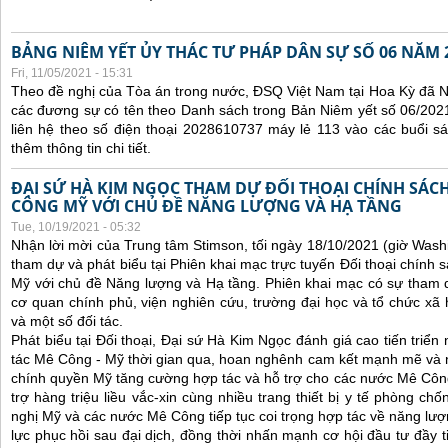
BẢNG NIÊM YẾT ỦY THÁC TƯ PHÁP DÂN SỰ SỐ 06 NĂM 
Fri, 11/05/2021 - 15:31
Theo đề nghị của Tòa án trong nước, ĐSQ Việt Nam tại Hoa Kỳ đã Ni
các đương sự có tên theo Danh sách trong Bản Niêm yết số 06/2021
liên hệ theo số điện thoại 2028610737 máy lẻ 113 vào các buổi sá
thêm thông tin chi tiết.
ĐẠI SỨ HÀ KIM NGỌC THAM DỰ ĐỐI THOẠI CHÍNH SÁCH
CÔNG MỸ VỚI CHỦ ĐỀ NĂNG LƯỢNG VÀ HẠ TẦNG
Tue, 10/19/2021 - 05:32
Nhận lời mời của Trung tâm Stimson, tối ngày 18/10/2021 (giờ Wash
tham dự và phát biểu tại Phiên khai mạc trực tuyến Đối thoại chính 
Mỹ với chủ đề Năng lượng và Hạ tầng. Phiên khai mạc có sự tham 
cơ quan chính phủ, viện nghiên cứu, trường đại học và tổ chức x
và một số đối tác.
Phát biểu tại Đối thoại, Đại sứ Hà Kim Ngọc đánh giá cao tiến triể
tác Mê Công - Mỹ thời gian qua, hoan nghênh cam kết mạnh mẽ và 
chính quyền Mỹ tăng cường hợp tác và hỗ trợ cho các nước Mê Công, 
trợ hàng triệu liều vắc-xin cùng nhiều trang thiết bị y tế phòng ch
nghị Mỹ và các nước Mê Công tiếp tục coi trọng hợp tác về năng lượn
lực phục hồi sau đại dịch, đồng thời nhấn mạnh cơ hội đầu tư đầy 