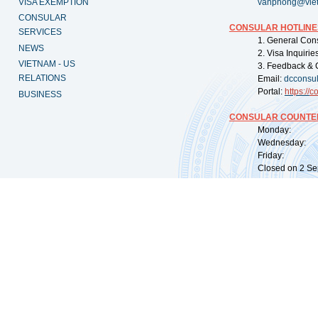
VISA EXEMPTION
vanphong@vie
CONSULAR
CONSULAR HOTLINE
SERVICES
1. General Con
NEWS
2. Visa Inquiri
VIETNAM - US
3. Feedback & 
RELATIONS
Email:
dcconsu
Portal:
https://
co
BUSINESS
CONSULAR COUNTER
Monday: 09:
Wednesday: 0
Friday: 09:
Closed on 2 Sep