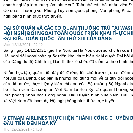
doanh nghiệp làm trung tâm phục vụ”.
Toàn thể cán bộ, nhân viên Đạ
Cơ quan Thương vụ, Phòng Tùy viên Quốc phòng, Văn phòng Khoa 
nghị bằng hình thức trực tuyến.
ĐẠI SỨ QUÁN VÀ CÁC CƠ QUAN THƯỜNG TRÚ TẠI WA
HỘI NGHỊ ĐỐI NGOẠI TOÀN QUỐC TRIỂN KHAI THỰC HI
ĐẠI BIỂU TOÀN QUỐC LẦN THỨ XIII CỦA ĐẢNG
Mon, 12/13/2021 - 22:40
Sáng ngày 14/12/2021 (giờ Hà Nội), tại Hà Nội, dưới sự chủ trì của
Hội nghị đối ngoại toàn quốc
triển khai thực hiện Nghị quyết Đại hội đ
của Đảng do Bộ Chính trị, Ban Bí thư tổ chức đã diễn ra theo hình thứ
Nhằm học tập, quán triệt đầy đủ đường lối, chủ trương, quan điểm 
hội XIII của Đảng, đặc biệt là những nội dung mới về tư duy đổi ngoạ
của đất nước, thực hiện ý kiến chỉ đạo của Bộ trưởng Bộ Ngoại gi
bộ, nhân viên Đại sứ quán Việt Nam tại Hoa Kỳ, Cơ quan Thương v
Văn phòng Khoa học Công nghệ, Đài Truyền hình Việt Nam, Đài Ti
xã Việt Nam đã tham dự Hội nghị bằng hình thức trực tuyến.
VIETNAM AIRLINES THỰC HIỆN THÀNH CÔNG CHUYẾN 
ĐẦU TIÊN ĐẾN HOA KỲ
Thu, 12/02/2021 - 14:58