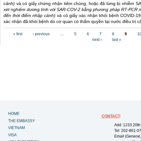
cảnh)
và có giấy chứng nhận tiêm chủng; hoặc đã từng bị nhiễm 
xét nghiệm dương tính với SAR-COV-2 bằng phương pháp RT-PCR m
đến thời điểm nhập cảnh)
và có giấy xác nhận khỏi bệnh COVID-19
xác nhận đã khỏi bệnh do cơ quan có thẩm quyền tại nước điều trị c
Pages
« first
‹ previous
…
5
6
7
8
9
1
next ›
last »
HOME
CONTACT
:
THE EMBASSY
Add: 1233 20th
VIETNAM
Tel: 202-861-0
VISA
Email (General,