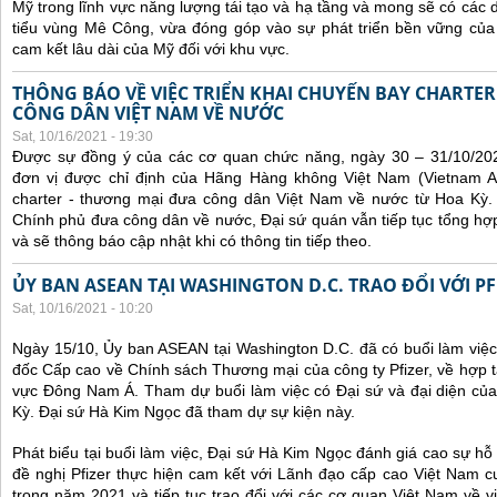
Mỹ trong lĩnh vực năng lượng tái tạo và hạ tầng và mong sẽ có các 
tiểu vùng Mê Công, vừa đóng góp vào sự phát triển bền vững của 
cam kết lâu dài của Mỹ đối với khu vực.
THÔNG BÁO VỀ VIỆC TRIỂN KHAI CHUYẾN BAY CHARTE
CÔNG DÂN VIỆT NAM VỀ NƯỚC
Sat, 10/16/2021 - 19:30
Được sự đồng ý của các cơ quan chức năng, ngày 30 – 31/10/20
đơn vị được chỉ định của Hãng Hàng không Việt Nam (Vietnam Ai
charter - thương mại đưa công dân Việt Nam về nước từ Hoa Kỳ.
Chính phủ đưa công dân về nước, Đại sứ quán vẫn tiếp tục tổng hợp
và sẽ thông báo cập nhật khi có thông tin tiếp theo.
ỦY BAN ASEAN TẠI WASHINGTON D.C. TRAO ĐỔI VỚI PF
Sat, 10/16/2021 - 10:20
Ngày 15/10, Ủy ban ASEAN tại Washington D.C. đã có buổi làm việ
đốc Cấp cao về Chính sách Thương mại của công ty Pfizer, về hợp t
vực Đông Nam Á. Tham dự buổi làm việc có Đại sứ và đại diện của
Kỳ. Đại sứ Hà Kim Ngọc đã tham dự sự kiện này.
Phát biểu tại buổi làm việc, Đại sứ Hà Kim Ngọc đánh giá cao sự hỗ 
đề nghị Pfizer thực hiện cam kết với Lãnh đạo cấp cao Việt Nam cu
trong năm 2021 và tiếp tục trao đổi với các cơ quan Việt Nam về v