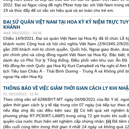
2022. Đại sứ Ngọc cũng đề nghị Pfizer hợp tác với Việt Nam trong việ
19 và thúc đẩy để có vắc xin hiệu quả và an toàn cho trẻ em.
ĐẠI SỨ QUÁN VIỆT NAM TẠI HOA KỲ KỶ NIỆM TRỰC TU
KHÁNH
Wed, 09/15/2021 - 09:46
Chiều 14/9/2021, Đại sứ quán Việt Nam tại Hoa Kỳ đã tổ chức Lễ 
khánh nước Cộng hoà xã hội chủ nghĩa Việt Nam (2/9/1945-2/9/202
gần 200 khách mời từ chính quyền, Quốc hội, Ngoại giao đoàn, doan
phi chính phủ và cộng đồng người Việt Nam tại Hoa Kỳ. Đặc biệt,
danh dự có Phó Trợ lý Tổng thống, Điều phối viên khu vực Ấn Đ
Hội đồng An ninh Quốc gia Hoa Kỳ Kurt Campbell và Hạ nghị sĩ Ami B
tịch Tiểu ban Châu Á - Thái Bình Dương - Trung Á và Không phổ bi
ngoại Hạ viện Hoa Kỳ.
THÔNG BÁO VỀ VIỆC GIẢM THỜI GIAN CÁCH LY KHI NH
Fri, 08/13/2021 - 11:40
Theo công văn số 6288/BYT-MT ngày 04/08/2021 của Bộ Y tế, ngư
giảm thời gian cách ly y tế tập trung còn 07 ngày (và tiếp tục theo d
nếu đáp ứng đủ các điều kiện sau:
(i)
Có kết quả xét nghiệm â
phương pháp RT-PCR/RT-LAMP) trong vòng 72 giờ trước khi xuất 
quyền của nước thực hiện xét nghiệm cấp chứng nhận;
(ii)
Đã tiêm 
(liều cuối cùng tiêm trong thời gian ít nhất 14 ngày và không quá 1