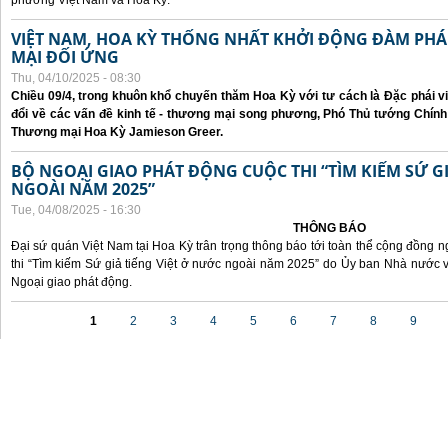
phương Việt Nam và Hoa Kỳ.
VIỆT NAM, HOA KỲ THỐNG NHẤT KHỞI ĐỘNG ĐÀM P
MẠI ĐỐI ỨNG
Thu, 04/10/2025 - 08:30
Chiều 09/4, trong khuôn khổ chuyến thăm Hoa Kỳ với tư cách là Đặc phái v
đổi về các vấn đề kinh tế - thương mại song phương, Phó Thủ tướng Chín
Thương mại Hoa Kỳ Jamieson Greer.
BỘ NGOẠI GIAO PHÁT ĐỘNG CUỘC THI “TÌM KIẾM SỨ GI
NGOÀI NĂM 2025”
Tue, 04/08/2025 - 16:30
THÔNG BÁO
Đại sứ quán Việt Nam tại Hoa Kỳ trân trọng thông báo tới toàn thể cộng đồng n
thi “Tìm kiếm Sứ giả tiếng Việt ở nước ngoài năm 2025” do Ủy ban Nhà nước 
Ngoại giao phát động.
Pages
1
2
3
4
5
6
7
8
9