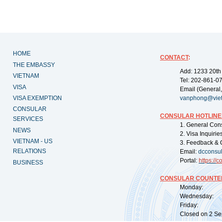
HOME
CONTACT
:
THE EMBASSY
Add: 1233 20th
VIETNAM
Tel: 202-861-0
VISA
Email (General,
VISA EXEMPTION
vanphong@vie
CONSULAR
CONSULAR HOTLINE
SERVICES
1. General Con
NEWS
2. Visa Inquiri
VIETNAM - US
3. Feedback & 
RELATIONS
Email:
dcconsu
Portal:
https://
co
BUSINESS
CONSULAR COUNTER
Monday: 09:
Wednesday: 0
Friday: 09:
Closed on 2 Sep