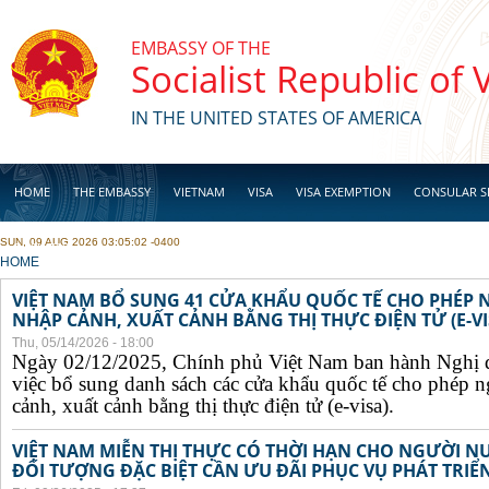
Skip to main content
EMBASSY OF THE
Socialist Republic of
IN THE UNITED STATES OF AMERICA
HOME
THE EMBASSY
VIETNAM
VISA
VISA EXEMPTION
CONSULAR S
SUN, 09 AUG 2026 03:05:02 -0400
BUSINESS
YOU ARE HERE
HOME
VIỆT NAM BỔ SUNG 41 CỬA KHẨU QUỐC TẾ CHO PHÉP
NHẬP CẢNH, XUẤT CẢNH BẰNG THỊ THỰC ĐIỆN TỬ (E-VI
Thu, 05/14/2026 - 18:00
Ngày 02/12/2025, Chính phủ Việt Nam ban hành Nghị 
việc bổ sung danh sách các cửa khẩu quốc tế cho phép 
cảnh, xuất cảnh bằng thị thực điện tử (e-visa).
VIỆT NAM MIỄN THỊ THỰC CÓ THỜI HẠN CHO NGƯỜI N
ĐỐI TƯỢNG ĐẶC BIỆT CẦN ƯU ĐÃI PHỤC VỤ PHÁT TRIỂN 