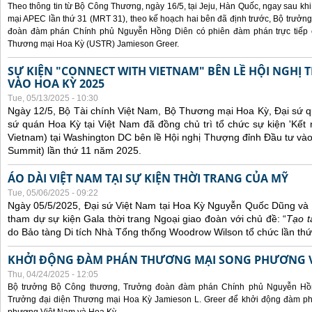
Theo thông tin từ Bộ Công Thương, ngày 16/5, tại Jeju, Hàn Quốc, ngay sau kh
mại APEC lần thứ 31 (MRT 31), theo kế hoạch hai bên đã định trước, Bộ trưở
đoàn đàm phán Chính phủ Nguyễn Hồng Diên có phiên đàm phán trực tiếp 
Thương mại Hoa Kỳ (USTR) Jamieson Greer.
SỰ KIỆN "CONNECT WITH VIETNAM" BÊN LỀ HỘI NGHỊ
VÀO HOA KỲ 2025
Tue, 05/13/2025 - 10:30
Ngày 12/5, Bộ Tài chính Việt Nam, Bộ Thương mại Hoa Kỳ, Đại sứ q
sứ quán Hoa Kỳ tại Việt Nam đã đồng chủ trì tổ chức sự kiện 'Kết 
Vietnam) tại Washington DC bên lề Hội nghị Thượng đỉnh Đầu tư và
Summit) lần thứ 11 năm 2025.
ÁO DÀI VIỆT NAM TẠI SỰ KIỆN THỜI TRANG CỦA MỸ
Tue, 05/06/2025 - 09:22
Ngày 05/5/2025, Đại sứ Việt Nam tại Hoa Kỳ Nguyễn Quốc Dũng và 
tham dự sự kiện Gala thời trang Ngoại giao đoàn với chủ đề: “
Tạo t
do Bảo tàng Di tích Nhà Tổng thống Woodrow Wilson tổ chức lần thứ
KHỞI ĐỘNG ĐÀM PHÁN THƯƠNG MẠI SONG PHƯƠNG VI
Thu, 04/24/2025 - 12:05
Bộ trưởng Bộ Công thương, Trưởng đoàn đàm phán Chính phủ Nguyễn Hồn
Trưởng đại diện Thương mại Hoa Kỳ Jamieson L. Greer để khởi động đàm phá