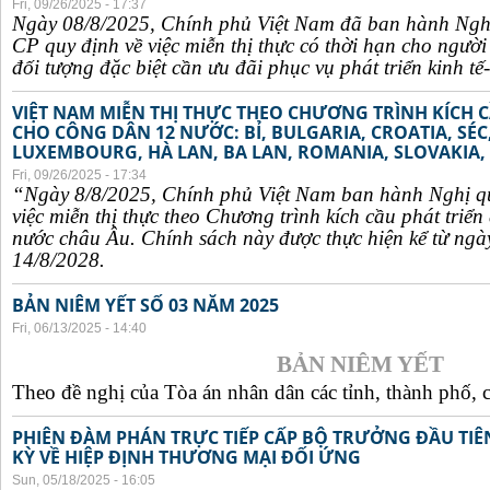
Fri, 09/26/2025 - 17:37
Ngày 08/8/2025, Chính phủ Việt Nam đã ban hành Ngh
CP quy định về việc miễn thị thực có thời hạn cho ngườ
đối tượng đặc biệt cần ưu đãi phục vụ phát triển kinh tế-
VIỆT NAM MIỄN THỊ THỰC THEO CHƯƠNG TRÌNH KÍCH C
CHO CÔNG DÂN 12 NƯỚC: BỈ, BULGARIA, CROATIA, SÉ
LUXEMBOURG, HÀ LAN, BA LAN, ROMANIA, SLOVAKIA, 
Fri, 09/26/2025 - 17:34
“Ngày 8/8/2025, Chính phủ Việt Nam ban hành Nghị q
việc miễn thị thực theo Chương trình kích cầu phát triể
nước châu Âu. Chính sách này được thực hiện kể từ ngà
14/8/2028.
BẢN NIÊM YẾT SỐ 03 NĂM 2025
Fri, 06/13/2025 - 14:40
BẢN NIÊM YẾT
Theo đề nghị của Tòa án nhân dân các tỉnh, thành phố, c
PHIÊN ĐÀM PHÁN TRỰC TIẾP CẤP BỘ TRƯỞNG ĐẦU TIÊN
KỲ VỀ HIỆP ĐỊNH THƯƠNG MẠI ĐỐI ỨNG
Sun, 05/18/2025 - 16:05