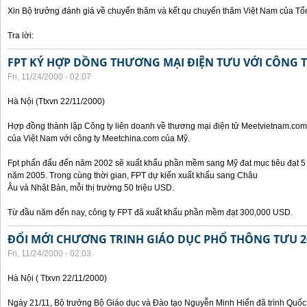
Xin Bộ trưởng đánh giá về chuyến thăm và kết qu chuyến thăm Việt Nam của Tổ
Tra lời:
FPT KÝ HỢP DỒNG THƯƠNG MẠI ĐIỆN TƯU VỚI CÔNG 
Fri, 11/24/2000 - 02:07
Hà Nội (Ttxvn 22/11/2000)
Hợp đồng thành lập Công ty liên doanh về thương mại điện tử Meetvietnam.com
của Việt Nam với công ty Meetchina.com của Mỹ.
Fpt phấn đấu đến năm 2002 sẽ xuất khẩu phần mềm sang Mỹ đat mục tiêu đạt 5 t
năm 2005. Trong cùng thời gian, FPT dự kiến xuất khẩu sang Châu
Âu và Nhật Bản, mỗi thị trường 50 triệu USD.
Từ đầu năm đến nay, công ty FPT đã xuất khẩu phần mềm đạt 300,000 USD.
ĐỔI MỚI CHƯƠNG TRINH GIÁO DỤC PHỔ THÔNG TƯU 2
Fri, 11/24/2000 - 02:03
Hà Nội ( Ttxvn 22/11/2000)
Ngày 21/11, Bộ trưởng Bộ Giáo dục và Đào tạo Nguyễn Minh Hiển đã trình Quốc