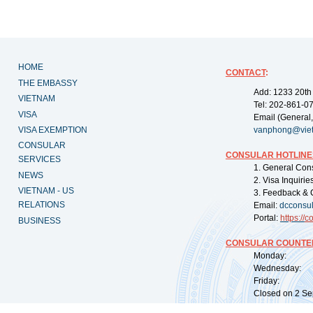
HOME
CONTACT
:
THE EMBASSY
Add: 1233 20th
VIETNAM
Tel: 202-861-0
VISA
Email (General,
VISA EXEMPTION
vanphong@vie
CONSULAR
CONSULAR HOTLINE
SERVICES
1. General Con
NEWS
2. Visa Inquiri
VIETNAM - US
3. Feedback & 
RELATIONS
Email:
dcconsu
Portal:
https://
co
BUSINESS
CONSULAR COUNTER
Monday: 09:
Wednesday: 0
Friday: 09:
Closed on 2 Sep