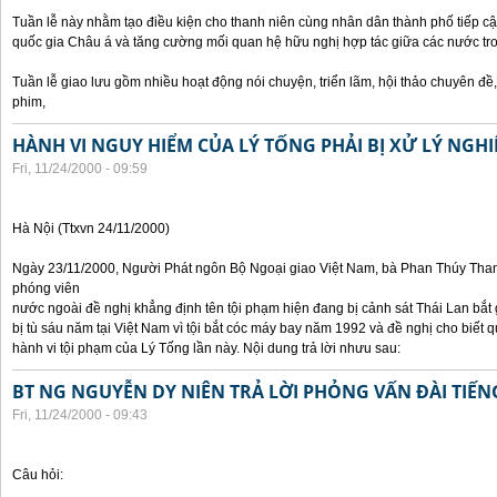
Tuần lễ này nhằm tạo điều kiện cho thanh niên cùng nhân dân thành phố tiếp cậ
quốc gia Châu á và tăng cường mối quan hệ hữu nghị hợp tác giữa các nước tr
Tuần lễ giao lưu gồm nhiều hoạt động nói chuyện, triển lãm, hội thảo chuyên đề, t
phim,
HÀNH VI NGUY HIỂM CỦA LÝ TỐNG PHẢI BỊ XỬ LÝ NGH
Fri, 11/24/2000 - 09:59
Hà Nội (Ttxvn 24/11/2000)
Ngày 23/11/2000, Người Phát ngôn Bộ Ngoại giao Việt Nam, bà Phan Thúy Thanh 
phóng viên
nước ngoài đề nghị khẳng định tên tội phạm hiện đang bị cảnh sát Thái Lan bắt g
bị tù sáu năm tại Việt Nam vì tội bắt cóc máy bay năm 1992 và đề nghị cho biết 
hành vi tội phạm của Lý Tống lần này. Nội dung trả lời nhưu sau:
BT NG NGUYỄN DY NIÊN TRẢ LỜI PHỎNG VẤN ĐÀI TIẾN
Fri, 11/24/2000 - 09:43
Câu hỏi: