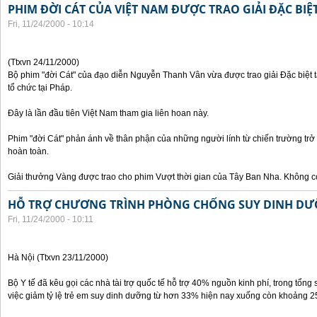
PHIM ĐỜI CÁT CỦA VIỆT NAM ĐƯỢC TRAO GIẢI ĐẶC BIỆT
Fri, 11/24/2000 - 10:14
(Ttxvn 24/11/2000)
Bộ phim "đời Cát" của đạo diễn Nguyễn Thanh Vân vừa được trao giải Đặc biệt t
tổ chức tại Pháp.
Đây là lần đầu tiên Việt Nam tham gia liên hoan này.
Phim "đời Cát" phản ánh về thân phận của những người lính từ chiến trường trở
hoàn toàn.
Giải thưởng Vàng được trao cho phim Vượt thời gian của Tây Ban Nha. Không có
HỖ TRỢ CHƯƠNG TRÌNH PHÒNG CHỐNG SUY DINH DƯ
Fri, 11/24/2000 - 10:11
Hà Nội (Ttxvn 23/11/2000)
Bộ Y tế đã kêu gọi các nhà tài trợ quốc tế hỗ trợ 40% nguồn kinh phí, trong tổng 
việc giảm tỷ lệ trẻ em suy dinh dưỡng từ hơn 33% hiện nay xuống còn khoảng 