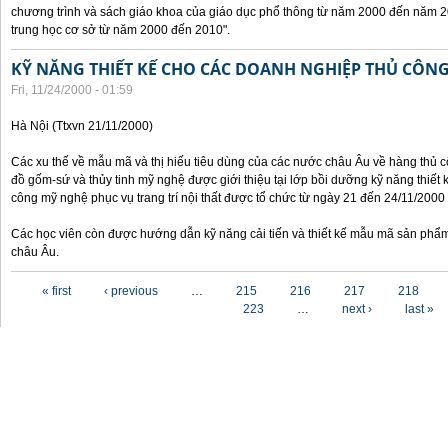
chương trình và sách giáo khoa của giáo dục phổ thông từ năm 2000 đến năm 2
trung học cơ sở từ năm 2000 đến 2010".
KỸ NĂNG THIẾT KẾ CHO CÁC DOANH NGHIỆP THỦ CÔN
Fri, 11/24/2000 - 01:59
Hà Nội (Ttxvn 21/11/2000)
Các xu thế về mẫu mã và thị hiếu tiêu dùng của các nước châu Âu về hàng thủ cô
đồ gốm-sứ và thủy tinh mỹ nghệ được giới thiệu tại lớp bồi dưỡng kỹ năng thiết 
công mỹ nghệ phục vụ trang trí nội thất được tổ chức từ ngày 21 đến 24/11/2000 
Các học viên còn được hướng dẫn kỹ năng cải tiến và thiết kế mẫu mã sản phẩm
châu Âu.
Pages
« first
‹ previous
…
215
216
217
218
223
…
next ›
last »