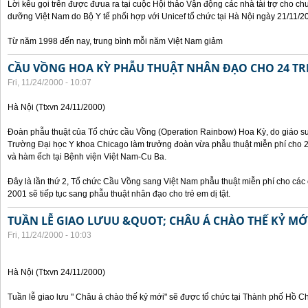
Lời kêu gọi trên được đưua ra tại cuộc Hội thảo Vận động các nhà tài trợ cho c
dưỡng Việt Nam do Bộ Y tế phối hợp với Unicef tổ chức tại Hà Nội ngày 21/11/2
Từ năm 1998 đến nay, trung bình mỗi năm Việt Nam giảm
CẦU VỒNG HOA KỲ PHẪU THUẬT NHÂN ĐẠO CHO 24 TRẺ
Fri, 11/24/2000 - 10:07
Hà Nội (Ttxvn 24/11/2000)
Đoàn phẫu thuật của Tổ chức cầu Vồng (Operation Rainbow) Hoa Kỳ, do giáo sư,
Trường Đại học Y khoa Chicago làm trưởng đoàn vừa phẫu thuật miễn phí cho 24 
và hàm ếch tại Bệnh viện Việt Nam-Cu Ba.
Đây là lần thứ 2, Tổ chức Cầu Vồng sang Việt Nam phẫu thuật miễn phí cho các 
2001 sẽ tiếp tục sang phẫu thuật nhân đạo cho trẻ em dị tật.
TUẦN LỄ GIAO LƯUU &QUOT; CHÂU Á CHÀO THẾ KỶ M
Fri, 11/24/2000 - 10:03
Hà Nội (Ttxvn 24/11/2000)
Tuần lễ giao lưu " Châu á chào thế kỷ mới" sẽ được tổ chức tại Thành phố Hồ C