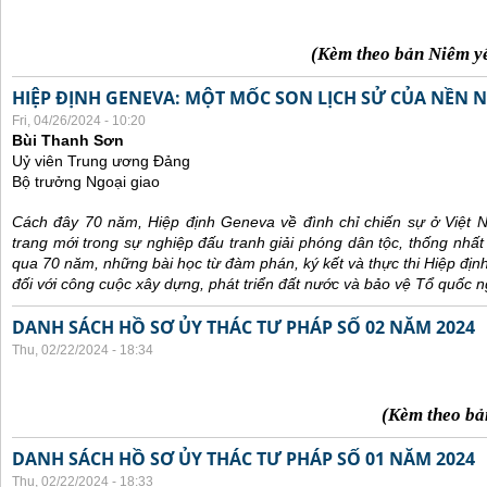
(Kèm theo bản Niêm y
HIỆP ĐỊNH GENEVA: MỘT MỐC SON LỊCH SỬ CỦA NỀN N
Fri, 04/26/2024 - 10:20
Bùi Thanh Sơn
Uỷ viên Trung ương Đảng
Bộ trưởng Ngoại giao
Cách đây 70 năm, Hiệp định Geneva về đình chỉ chiến sự ở Việt 
trang mới trong sự nghiệp đấu tranh giải phóng dân tộc, thống nhất
qua 70 năm, những bài học từ đàm phán, ký kết và thực thi Hiệp địn
đối với công cuộc xây dựng, phát triển đất nước và bảo vệ Tổ quốc n
DANH SÁCH HỒ SƠ ỦY THÁC TƯ PHÁP SỐ 02 NĂM 2024
Thu, 02/22/2024 - 18:34
(Kèm theo bả
DANH SÁCH HỒ SƠ ỦY THÁC TƯ PHÁP SỐ 01 NĂM 2024
Thu, 02/22/2024 - 18:33