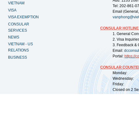
Add: 1233 20th
VIETNAM
Tel: 202-861-0
VISA
Email (General,
VISA EXEMPTION
vanphong@vie
CONSULAR
CONSULAR HOTLINE
SERVICES
1. General Con
NEWS
2. Visa Inquiri
VIETNAM - US
3. Feedback & 
RELATIONS
Email:
dcconsu
Portal:
https://
co
BUSINESS
CONSULAR COUNTER
Monday: 09:
Wednesday: 0
Friday: 09:
Closed on 2 Sep