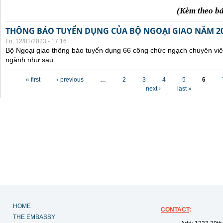
(Kèm theo b
THÔNG BÁO TUYỂN DỤNG CỦA BỘ NGOẠI GIAO NĂM 2
Fri, 12/01/2023 - 17:16
Bộ Ngoại giao thông báo tuyển dụng 66 công chức ngạch chuyên viê
ngành như sau:
Pages
« first
‹ previous
…
2
3
4
5
6
next ›
last »
HOME
CONTACT
:
THE EMBASSY