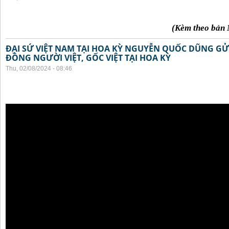
(Kèm theo bản 
ĐẠI SỨ VIỆT NAM TẠI HOA KỲ NGUYỄN QUỐC DŨNG GỬI
ĐỒNG NGƯỜI VIỆT, GỐC VIỆT TẠI HOA KỲ
Thu, 02/08/2024 - 08:46