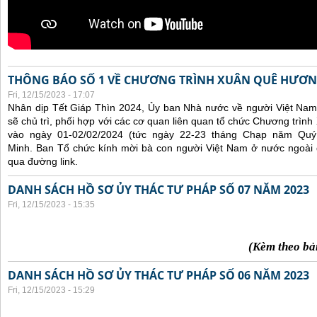
THÔNG BÁO SỐ 1 VỀ CHƯƠNG TRÌNH XUÂN QUÊ HƯƠN
Fri, 12/15/2023 - 17:07
Nhân dịp Tết Giáp Thìn 2024, Ủy ban Nhà nước về người Việt Nam
sẽ chủ trì, phối hợp với các cơ quan liên quan tổ chức Chương trì
vào ngày 01-02/02/2024 (tức ngày 22-23 tháng Chạp năm Qu
Minh. Ban Tổ chức kính mời bà con người Việt Nam ở nước ngoài
qua đường link.
DANH SÁCH HỒ SƠ ỦY THÁC TƯ PHÁP SỐ 07 NĂM 2023
Fri, 12/15/2023 - 15:35
(Kèm theo bả
DANH SÁCH HỒ SƠ ỦY THÁC TƯ PHÁP SỐ 06 NĂM 2023
Fri, 12/15/2023 - 15:29