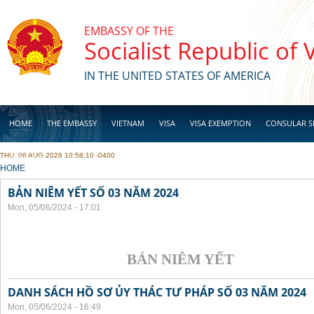
Skip to main content
EMBASSY OF THE
Socialist Republic of
IN THE UNITED STATES OF AMERICA
HOME
THE EMBASSY
VIETNAM
VISA
VISA EXEMPTION
CONSULAR S
THU, 06 AUG 2026 10:58:10 -0400
BUSINESS
YOU ARE HERE
HOME
BẢN NIÊM YẾT SỐ 03 NĂM 2024
Mon, 05/06/2024 - 17:01
BẢN NIÊM YẾT
DANH SÁCH HỒ SƠ ỦY THÁC TƯ PHÁP SỐ 03 NĂM 2024
Mon, 05/06/2024 - 16:49