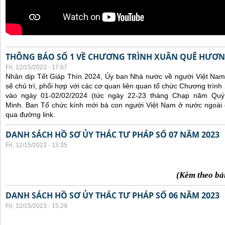
THÔNG BÁO SỐ 1 VỀ CHƯƠNG TRÌNH XUÂN QUÊ HƯƠN
Fri, 12/15/2023 - 17:07
Nhân dịp Tết Giáp Thìn 2024, Ủy ban Nhà nước về người Việt Nam
sẽ chủ trì, phối hợp với các cơ quan liên quan tổ chức Chương trì
vào ngày 01-02/02/2024 (tức ngày 22-23 tháng Chạp năm Qu
Minh. Ban Tổ chức kính mời bà con người Việt Nam ở nước ngoài
qua đường link.
DANH SÁCH HỒ SƠ ỦY THÁC TƯ PHÁP SỐ 07 NĂM 2023
Fri, 12/15/2023 - 15:35
(Kèm theo bả
DANH SÁCH HỒ SƠ ỦY THÁC TƯ PHÁP SỐ 06 NĂM 2023
Fri, 12/15/2023 - 15:29