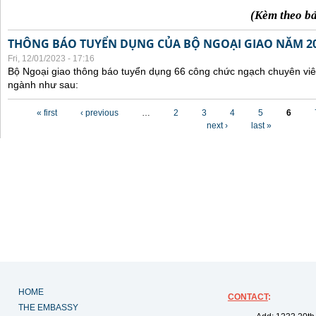
(Kèm theo b
THÔNG BÁO TUYỂN DỤNG CỦA BỘ NGOẠI GIAO NĂM 2
Fri, 12/01/2023 - 17:16
Bộ Ngoại giao thông báo tuyển dụng 66 công chức ngạch chuyên viê
ngành như sau:
Pages
« first
‹ previous
…
2
3
4
5
6
next ›
last »
HOME
CONTACT
:
THE EMBASSY