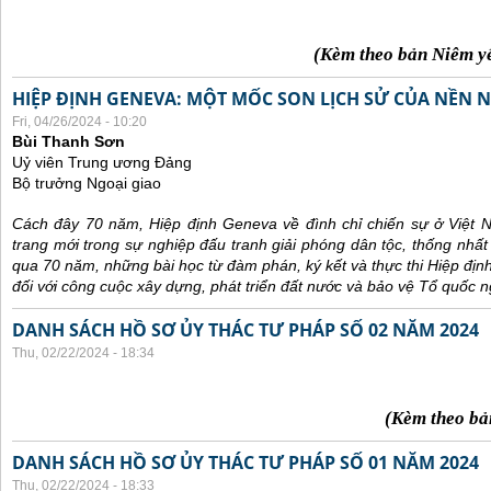
(Kèm theo bản Niêm y
HIỆP ĐỊNH GENEVA: MỘT MỐC SON LỊCH SỬ CỦA NỀN N
Fri, 04/26/2024 - 10:20
Bùi Thanh Sơn
Uỷ viên Trung ương Đảng
Bộ trưởng Ngoại giao
Cách đây 70 năm, Hiệp định Geneva về đình chỉ chiến sự ở Việt 
trang mới trong sự nghiệp đấu tranh giải phóng dân tộc, thống nhất
qua 70 năm, những bài học từ đàm phán, ký kết và thực thi Hiệp địn
đối với công cuộc xây dựng, phát triển đất nước và bảo vệ Tổ quốc n
DANH SÁCH HỒ SƠ ỦY THÁC TƯ PHÁP SỐ 02 NĂM 2024
Thu, 02/22/2024 - 18:34
(Kèm theo bả
DANH SÁCH HỒ SƠ ỦY THÁC TƯ PHÁP SỐ 01 NĂM 2024
Thu, 02/22/2024 - 18:33