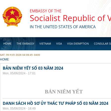
Skip to main content
EMBASSY OF THE
Socialist Republic of
IN THE UNITED STATES OF AMERICA
HOME
THE EMBASSY
VIETNAM
VISA
VISA EXEMPTION
CONSULAR S
SAT, 08 AUG 2026 04:09:45 -0400
BUSINESS
YOU ARE HERE
HOME
BẢN NIÊM YẾT SỐ 03 NĂM 2024
Mon, 05/06/2024 - 17:01
BẢN NIÊM YẾT
DANH SÁCH HỒ SƠ ỦY THÁC TƯ PHÁP SỐ 03 NĂM 2024
Mon, 05/06/2024 - 16:49