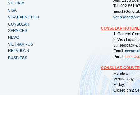
Add: 1233 20th
VIETNAM
Tel: 202-861-0
VISA
Email (General,
VISA EXEMPTION
vanphong@vie
CONSULAR
CONSULAR HOTLINE
SERVICES
1. General Con
NEWS
2. Visa Inquiri
VIETNAM - US
3. Feedback & 
RELATIONS
Email:
dcconsu
Portal:
https://
co
BUSINESS
CONSULAR COUNTER
Monday: 09:
Wednesday: 0
Friday: 09:
Closed on 2 Sep