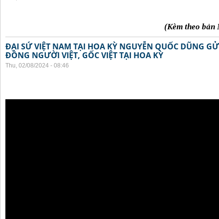
(Kèm theo bản 
ĐẠI SỨ VIỆT NAM TẠI HOA KỲ NGUYỄN QUỐC DŨNG GỬI
ĐỒNG NGƯỜI VIỆT, GỐC VIỆT TẠI HOA KỲ
Thu, 02/08/2024 - 08:46