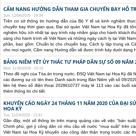
CẨM NANG HƯỚNG DẪN THAM GIA CHUYẾN BAY HỖ T
Sun, 12/06/2020 - 19:34
Trên cơ sở thông tin hướng dẫn của Bộ Y tế và kinh nghiệm thực 
chuyến bay thời gian qua, Đại sứ quán Việt Nam tại Hoa Kỳ đã tổng
nghiệm hữu ích nhất tại quy trình này nhằm giúp cho hành khách th
sàng cho hành trình về Việt Nam và những ngày cách ly tại Việt Nam
phần, bao gồm: Chuẩn bị cho chuyến bay, Cách ly tập trung và Cá
cho mọi người, Cẩm nang Hướng dẫn sẽ được trình bày dưới dạng H
BẢNG NIÊM YẾT ỦY THÁC TƯ PHÁP DÂN SỰ SỐ 09 NĂM 
Mon, 11/30/2020 - 10:15
Theo đề nghị của Tòa án trong nước, ĐSQ Việt Nam tại Hoa Kỳ đã Ni
các đương sự có tên theo Danh sách trong Bản Niêm yết số 09/2020
liên hệ theo số điện thoại 2028610737 máy lẻ 113 vào các buổi sá
thêm thông tin chi tiết.
KHUYẾN CÁO NGÀY 24 THÁNG 11 NĂM 2020 CỦA ĐẠI SỨ
HOA KỲ
Tue, 11/24/2020 - 13:41
Gần đây, một số thông tin trên mạng quảng cáo về việc “bán suất
Chính phủ, gợi ý công dân có nhu cầu về nước “mua suất” trên cá
Việt Nam tại Hoa Kỳ khuyến cáo công dân thận trọng trước các thôn