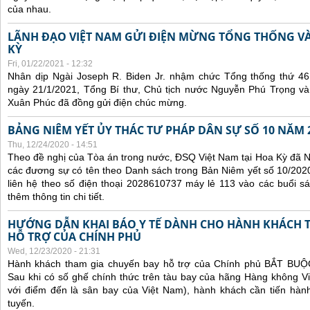
của nhau.
LÃNH ĐẠO VIỆT NAM GỬI ĐIỆN MỪNG TỔNG THỐNG V
KỲ
Fri, 01/22/2021 - 12:32
Nhân dịp Ngài Joseph R. Biden Jr. nhậm chức Tổng thống thứ 4
ngày 21/1/2021, Tổng Bí thư, Chủ tịch nước Nguyễn Phú Trọng v
Xuân Phúc đã đồng gửi điện chúc mừng.
BẢNG NIÊM YẾT ỦY THÁC TƯ PHÁP DÂN SỰ SỐ 10 NĂM 
Thu, 12/24/2020 - 14:51
Theo đề nghị của Tòa án trong nước, ĐSQ Việt Nam tại Hoa Kỳ đã Ni
các đương sự có tên theo Danh sách trong Bản Niêm yết số 10/2020
liên hệ theo số điện thoại 2028610737 máy lẻ 113 vào các buổi sá
thêm thông tin chi tiết.
HƯỚNG DẪN KHAI BÁO Y TẾ DÀNH CHO HÀNH KHÁCH 
HỖ TRỢ CỦA CHÍNH PHỦ
Wed, 12/23/2020 - 21:31
Hành khách tham gia chuyến bay hỗ trợ của Chính phủ BẮT BUỘC 
Sau khi có số ghế chính thức trên tàu bay của hãng Hàng không Vi
với điểm đến là sân bay của Việt Nam), hành khách cần tiến hành
tuyến.