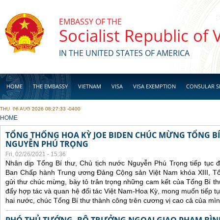
Skip to main content
EMBASSY OF THE
Socialist Republic of
IN THE UNITED STATES OF AMERICA
HOME
THE EMBASSY
VIETNAM
VISA
VISA EXEMPTION
CONSULAR S
THU, 06 AUG 2026 08:27:33 -0400
BUSINESS
YOU ARE HERE
HOME
TỔNG THỐNG HOA KỲ JOE BIDEN CHÚC MỪNG TỔNG BÍ
NGUYỄN PHÚ TRỌNG
Fri, 02/26/2021 - 15:36
Nhân dịp Tổng Bí thư, Chủ tịch nước Nguyễn Phú Trọng tiếp tục 
Ban Chấp hành Trung ương Đảng Cộng sản Việt Nam khóa XIII, Tổ
gửi thư chúc mừng, bày tỏ trân trọng những cam kết của Tổng Bí t
đẩy hợp tác và quan hệ đối tác Việt Nam-Hoa Kỳ, mong muốn tiếp t
hai nước, chúc Tổng Bí thư thành công trên cương vị cao cả của mìn