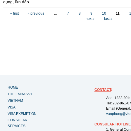
dụng, lừa đảo.
Pages
« first
‹ previous
…
7
8
9
10
11
next ›
last »
HOME
CONTACT
:
THE EMBASSY
Add: 1233 20th
VIETNAM
Tel: 202-861-0
VISA
Email (General,
VISA EXEMPTION
vanphong@vie
CONSULAR
CONSULAR HOTLINE
SERVICES
1. General Con