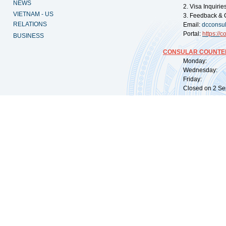
NEWS
2. Visa Inquiri
VIETNAM - US
3. Feedback & 
RELATIONS
Email:
dcconsu
Portal:
https://
co
BUSINESS
CONSULAR COUNTER
Monday: 09:
Wednesday: 0
Friday: 09:
Closed on 2 Sep