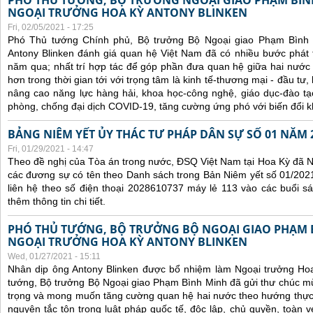
PHÓ THỦ TƯỚNG, BỘ TRƯỞNG NGOẠI GIAO PHẠM BÌN
NGOẠI TRƯỞNG HOA KỲ ANTONY BLINKEN
Fri, 02/05/2021 - 17:25
Phó Thủ tướng Chính phủ, Bộ trưởng Bộ Ngoại giao Phạm Bình
Antony Blinken đánh giá quan hệ Việt Nam đã có nhiều bước phát tr
năm qua; nhất trí hợp tác để góp phần đưa quan hệ giữa hai nước p
hơn trong thời gian tới với trọng tâm là kinh tế-thương mại - đầu tư
nâng cao năng lực hàng hải, khoa học-công nghệ, giáo dục-đào t
phòng, chống đại dịch COVID-19, tăng cường ứng phó với biến đổi k
BẢNG NIÊM YẾT ỦY THÁC TƯ PHÁP DÂN SỰ SỐ 01 NĂM 
Fri, 01/29/2021 - 14:47
Theo đề nghị của Tòa án trong nước, ĐSQ Việt Nam tại Hoa Kỳ đã Ni
các đương sự có tên theo Danh sách trong Bản Niêm yết số 01/2021
liên hệ theo số điện thoại 2028610737 máy lẻ 113 vào các buổi sá
thêm thông tin chi tiết.
PHÓ THỦ TƯỚNG, BỘ TRƯỞNG BỘ NGOẠI GIAO PHẠM
NGOẠI TRƯỞNG HOA KỲ ANTONY BLINKEN
Wed, 01/27/2021 - 15:11
Nhân dịp ông Antony Blinken được bổ nhiệm làm Ngoại trưởng Ho
tướng, Bộ trưởng Bộ Ngoại giao Phạm Bình Minh đã gửi thư chúc m
trọng và mong muốn tăng cường quan hệ hai nước theo hướng thực ch
nguyên tắc tôn trọng luật pháp quốc tế, độc lập, chủ quyền, toàn vẹ