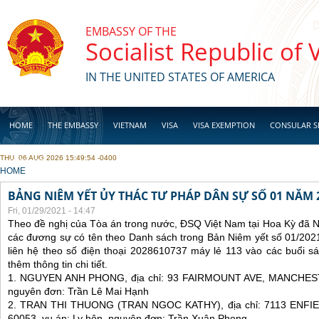
Skip to main content
EMBASSY OF THE
Socialist Republic of
IN THE UNITED STATES OF AMERICA
HOME
THE EMBASSY
VIETNAM
VISA
VISA EXEMPTION
CONSULAR S
THU, 06 AUG 2026 15:49:54 -0400
BUSINESS
YOU ARE HERE
HOME
BẢNG NIÊM YẾT ỦY THÁC TƯ PHÁP DÂN SỰ SỐ 01 NĂM 
Fri, 01/29/2021 - 14:47
Theo đề nghị của Tòa án trong nước, ĐSQ Việt Nam tại Hoa Kỳ đã Ni
các đương sự có tên theo Danh sách trong Bản Niêm yết số 01/2021
liên hệ theo số điện thoại 2028610737 máy lẻ 113 vào các buổi sá
thêm thông tin chi tiết.
1. NGUYEN ANH PHONG, địa chỉ: 93 FAIRMOUNT AVE, MANCHESTE
nguyên đơn: Trần Lê Mai Hạnh
2. TRAN THI THUONG (TRAN NGOC KATHY), địa chỉ: 7113 ENFI
60053, vụ án: Ly hôn, nguyên đơn: Trần Xuân Phong