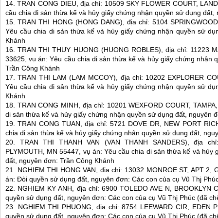
14. TRAN CONG DIEU, địa chỉ: 10509 SKY FLOWER COURT, LAND 
cầu chia di sản thừa kế và hủy giấy chứng nhận quyền sử dụng đất
15. TRAN THI HONG (HONG DANG), địa chỉ: 5104 SPRINGWOOD 
Yêu cầu chia di sản thừa kế và hủy giấy chứng nhận quyền sử dụ
Khánh
16. TRAN THI THUY HUONG (HUONG ROBLES), địa chỉ: 11223 
33625, vụ án: Yêu cầu chia di sản thừa kế và hủy giấy chứng nhận 
Trần Công Khánh
17. TRAN THI LAM (LAM MCCOY), địa chỉ: 10202 EXPLORER COU
Yêu cầu chia di sản thừa kế và hủy giấy chứng nhận quyền sử dụ
Khánh
18. TRAN CONG MINH, địa chỉ: 10201 WEXFORD COURT, TAMPA, F
di sản thừa kế và hủy giấy chứng nhận quyền sử dụng đất, nguyên 
19. TRAN CONG TUAN, địa chỉ: 5721 DOVE DR, NEW PORT RICHE
chia di sản thừa kế và hủy giấy chứng nhận quyền sử dụng đất, ng
20. TRAN THI THANH VAN (VAN THANH SANDERS), địa ch
PLYMOUTH, MN 55447, vụ án: Yêu cầu chia di sản thừa kế và hủy 
đất, nguyên đơn: Trần Công Khánh
21. NGHIEM THI HONG VAN, địa chỉ: 13032 MONROE ST, APT 2,
án: Đòi quyền sử dụng đất, nguyên đơn: Các con của cụ Vũ Thj Phúc
22. NGHIEM KY ANH, địa chỉ: 6900 TOLEDO AVE N, BROOKLYN C
quyền sử dụng đất, nguyên đơn: Các con của cụ Vũ Thj Phúc (đã ch
23. NGHIEM THI PHUONG, địa chỉ: 8754 LEEWARD CIR, EDEN PR
quyền sử dụng đất, nguyên đơn: Các con của cụ Vũ Thj Phúc (đã ch