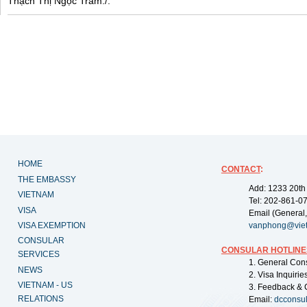
Thạch Thị Ngọc Trâm./.
HOME
CONTACT
:
THE EMBASSY
Add: 1233 20th
VIETNAM
Tel: 202-861-0
VISA
Email (General,
VISA EXEMPTION
vanphong@vie
CONSULAR
CONSULAR HOTLINE
SERVICES
1. General Con
NEWS
2. Visa Inquiri
VIETNAM - US
3. Feedback & 
RELATIONS
Email:
dcconsu