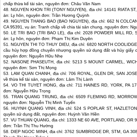
chấp thừa kế tài sản, nguyên đơn: Châu Văn Nam
48. NGUYEN KHON TRI (TONY NGUYEN), địa chỉ: 14141 RIATA ST
án: Ly hôn, nguyên đơn: Trần Hương Quỳnh
49. NGUYEN THANG BAO (BAO NGUYEN), địa chỉ: 662 N COLC
CA 95391, vụ án: Tranh chấp về chia tài sản chung, nguyên đơn: N
50. LE TRI BAO (TRI BAO LE), địa chỉ: 2028 POWDER MILL RD,
án: Ly hôn, nguyên đơn: Phạm Thị Kim Duyên
51. NGUYEN THI TO THUY DIEU, địa chỉ: 6820 NORTH COOLIDGE,
cầu hủy hợp đồng chuyển nhượng quyền sử dụng đất và hủy giấy 
nguyên đơn: Nguyễn Hữu Nhẹ
52. NASONE PHASEUTH, địa chỉ: 5213 S MOUNT CARMEL, WICHIT
nguyên đơn: Sơn Thị Mọng
53. LAM QUAN CHANH, địa chỉ: 706 ROYAL, GLEN DR, SAN JOSE,
về thừa kế tài sản, nguyên đơn: Lâm Thị Lành
54. VO THI TUYET HONG, địa chỉ: 711 HAINES RD, YORK, PA 1740
đơn: Nguyễn Hữu Trọng
55. TRAN QUANG TRUNG, địa chỉ: 6509 FLEMING RD, MORROW, G
nguyên đơn: Nguyễn Thị Minh Tuyến
56. HUYNH QUANG VINH, địa chỉ: 524 S POPLAR ST, HAZLETON, 
quyền sử dụng đất, nguyên đơn: Huỳnh Văn Hiền
57. VU THUAN QUANG, địa chỉ: 1333 NE 60 AVE, PORTLAND, OR 972
đơn: Trần Thị Thu Hường
58. DIEP NGOC MINH, địa chỉ: 3762 SUMBRIDGE DR, STM, GA 30833