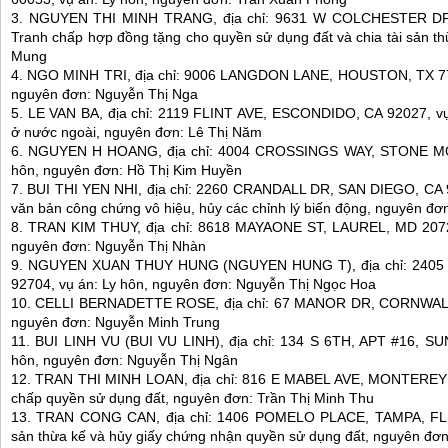
3. NGUYEN THI MINH TRANG, địa chỉ: 9631 W COLCHESTER DR,
Tranh chấp hợp đồng tặng cho quyền sử dụng đất và chia tài sản t
Mung
4. NGO MINH TRI, địa chỉ: 9006 LANGDON LANE, HOUSTON, TX 7703
nguyên đơn: Nguyễn Thị Nga
5. LE VAN BA, địa chỉ: 2119 FLINT AVE, ESCONDIDO, CA 92027, vụ 
ở nước ngoài, nguyên đơn: Lê Thị Năm
6. NGUYEN H HOANG, địa chỉ: 4004 CROSSINGS WAY, STONE MO
hôn, nguyên đơn: Hồ Thị Kim Huyền
7. BUI THI YEN NHI, địa chỉ: 2260 CRANDALL DR, SAN DIEGO, CA 9
văn bản công chứng vô hiệu, hủy các chỉnh lý biến động, nguyên đơ
8. TRAN KIM THUY, địa chỉ: 8618 MAYAONE ST, LAUREL, MD 20724
nguyên đơn: Nguyễn Thị Nhàn
9. NGUYEN XUAN THUY HUNG (NGUYEN HUNG T), địa chỉ: 2405
92704, vụ án: Ly hôn, nguyên đơn: Nguyễn Thị Ngọc Hoa
10. CELLI BERNADETTE ROSE, địa chỉ: 67 MANOR DR, CORNWALL, 
nguyên đơn: Nguyễn Minh Trung
11. BUI LINH VU (BUI VU LINH), địa chỉ: 134 S 6TH, APT #16, S
hôn, nguyên đơn: Nguyễn Thị Ngân
12. TRAN THI MINH LOAN, địa chỉ: 816 E MABEL AVE, MONTEREY 
chấp quyền sử dụng đất, nguyên đơn: Trần Thị Minh Thu
13. TRAN CONG CAN, địa chỉ: 1406 POMELO PLACE, TAMPA, FL 3
sản thừa kế và hủy giấy chứng nhận quyền sử dụng đất, nguyên đơ