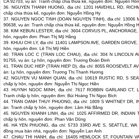
CA 92703, vụ án: Tranh chấp chia thừa kế, nguyên đơn: Nguyễn Hồ
36. NGUYEN THANH HUONG, địa chỉ: 1201 HAVEHILL RD, RICHM
chấp chia thừa kế, nguyên đơn: Nguyễn Hồng Hy
37. NGUYEN NGOC TINH (DOAN NGUYEN TINH), địa chỉ: 13006 
90638, vụ án: Tranh chấp chia thừa kế, nguyên đơn: Nguyễn Hồng 
38. KIM KEBUN LESTER, địa chỉ: 3604 CORVUS PL, ANCHORAGE, AK
hôn, nguyên đơn: Phan Thj Mỹ Hằng
39. KHUU CHI LY, địa chỉ: 11401 LAMPSON AVE, GARDEN GROVE, CA
hôn, nguyên đơn: Lê Thị Mỹ Hiền
40. TRAN LOC C (TRAN LOC CHAU), địa chỉ: 304 N LINCOLN 
91755, vụ án: Ly hôn, nguyên đơn: Trương Đoàn Đinh
41. TRAN DUC HIEP (TRAN HIEP D), địa chỉ: 8055 ROOSEVELT AV
án: Ly hôn, nguyên đơn: Trương Thị Thanh Hương
42. NGUYEN VU MANH QUAN, địa chỉ: 10619 RUSTIC RD, S SEAT
chấp ly hôn, nguyên đơn: Nguyễn Thị Ngọc Hiền
43. HUYNH NGOC MINH, địa chỉ: 7617 ROBBIN GARLAND CT, L
Tranh chấp ly hôn, nguyên đơn: Bùi Hoàng Thi Ngọc Bích
44. TRAN OANH THUY PHUONG, địa chỉ: 1809 S WHITNEY DR, 
án: Tranh chấp ly hôn, nguyên đơn: Lâm Hải Bằng
45. NGUYEN KHANH LINH, địa chỉ: 1025 AFFIRMED DR, INDIAN T
chấp ly hôn, nguyên đơn: Phan Văn Dũng
46. HA YEN PHUONG, địa chỉ: 5733 33RD AVE S, SEATTLE, WA 9
đồng mua bán nhà, nguyên đơn: Nguyễn Lan Anh
47. CHAU THI HANH, địa chỉ: 16405 HEMLOCK ST, FOUNTAIN VAL